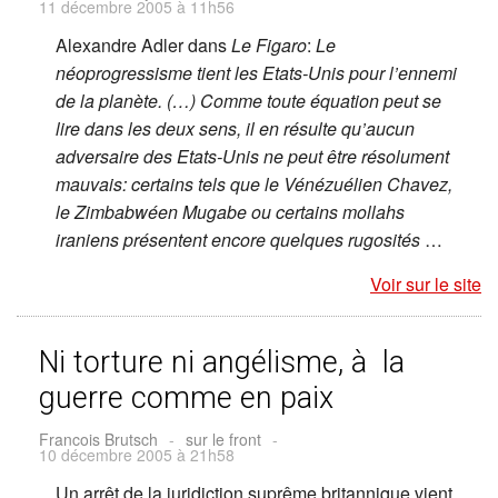
11 décembre 2005 à 11h56
Alexandre Adler dans
Le Figaro
:
Le
néoprogressisme tient les Etats-Unis pour l’ennemi
de la planète. (…) Comme toute équation peut se
lire dans les deux sens, il en résulte qu’aucun
adversaire des Etats-Unis ne peut être résolument
mauvais: certains tels que le Vénézuélien Chavez,
le Zimbabwéen Mugabe ou certains mollahs
iraniens présentent encore quelques rugosités
…
Voir sur le site
Ni torture ni angélisme, à la
guerre comme en paix
Francois Brutsch
-
sur le front
-
10 décembre 2005 à 21h58
Un arrêt de la juridiction suprême britannique vient