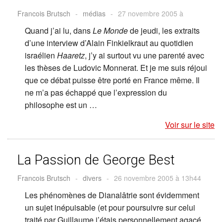
Francois Brutsch
-
médias
-
27 novembre 2005 à
Quand j’ai lu, dans
Le Monde
de jeudi, les extraits
d’une interview d’Alain Finkielkraut au quotidien
israélien
Haaretz
, j’y ai surtout vu une parenté avec
les thèses de Ludovic Monnerat. Et je me suis réjoui
que ce débat puisse être porté en France même. Il
ne m’a pas échappé que l’expression du
philosophe est un …
Voir sur le site
La Passion de George Best
Francois Brutsch
-
divers
-
26 novembre 2005 à 13h44
Les phénomènes de Dianalâtrie sont évidemment
un sujet inépuisable (et pour poursuivre sur celui
traité par Guillaume j’étais personnellement agacé