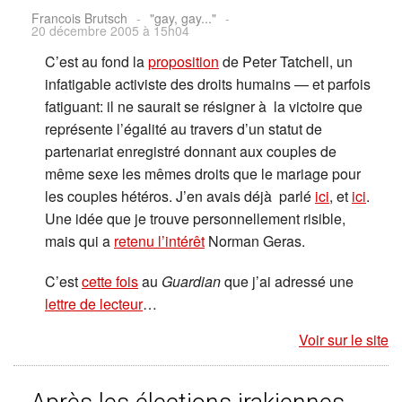
Francois Brutsch
-
"gay, gay..."
-
20 décembre 2005 à 15h04
C’est au fond la
proposition
de Peter Tatchell, un
infatigable activiste des droits humains — et parfois
fatiguant: il ne saurait se résigner à la victoire que
représente l’égalité au travers d’un statut de
partenariat enregistré donnant aux couples de
même sexe les mêmes droits que le mariage pour
les couples hétéros. J’en avais déjà parlé
ici
, et
ici
.
Une idée que je trouve personnellement risible,
mais qui a
retenu l’intérêt
Norman Geras.
C’est
cette fois
au
Guardian
que j’ai adressé une
lettre de lecteur
…
Voir sur le site