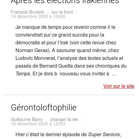
Après les élections irakiennes
Francois Brutsch
-
sur le front
-
19 décembre 2005 à 13h26
Je manque de temps pour revenir comme il le
conviendrait sur ce grand succès pour la
démocratie et pour l’Irak (voir cette revue chez
Norman Geras). A savourer quand même, chez
Ludovic Monnerat, l’analyse des textes actuels et
passés de Bernard Guetta dans ses chroniques du
Temps
. Et je dois à nouveau vous inviter à …
Voir sur le site
Gérontoloftophilie
Guillaume Barry
-
changer la vie
-
18 décembre 2005 à 12h03
Hier c’était le dernier épisode de
Super Seniors
,