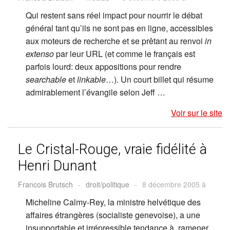
Qui restent sans réel impact pour nourrir le débat
général tant qu’ils ne sont pas en ligne, accessibles
aux moteurs de recherche et se prêtant au renvoi
in
extenso
par leur URL (et comme le français est
parfois lourd: deux appositions pour rendre
searchable
et
linkable
…). Un court billet qui résume
admirablement l’évangile selon Jeff …
Voir sur le site
Le Cristal-Rouge, vraie fidélité à
Henri Dunant
Francois Brutsch
-
droit/politique
-
8 décembre 2005 à
Micheline Calmy-Rey, la ministre helvétique des
affaires étrangères (socialiste genevoise), a une
insupportable et irrépressible tendance à ramener