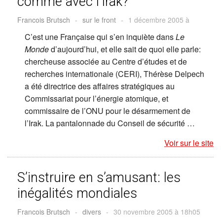
comme avec l’Irak?
Francois Brutsch
-
sur le front
-
1 décembre 2005 à
C’est une Française qui s’en inquiète dans
Le
Monde
d’aujourd’hui, et elle sait de quoi elle parle:
chercheuse associée au Centre d’études et de
recherches internationale (CERI), Thérèse Delpech
a été directrice des affaires stratégiques au
Commissariat pour l’énergie atomique, et
commissaire de l’ONU pour le désarmement de
l’Irak. La pantalonnade du Conseil de sécurité …
Voir sur le site
S’instruire en s’amusant: les
inégalités mondiales
Francois Brutsch
-
divers
-
30 novembre 2005 à 18h05