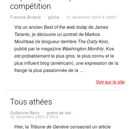
compétition
Francois Brutsch
-
gôche
-
31 décembre 2005 à 18h57
Via un ancien
Best of the web today
de James
Taranto, je découvre un portrait de Markos
Moulitsas (le blogueur derrière
The Daily Kos
),
publié par le magazine
Washington Monthly
. Kos
est probablement le plus gros, le plus connu et le
plus influent blog (américain), une expression de la
frange la plus passionnée de la …
Voir sur le site
Tous athées
Guillaume Barry
-
grains de ciel
-
30 décembre 2005 à 0h14
Hier, la
Tribune de Genève
consacrait un article