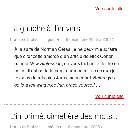
Voir sur le site
La gauche à l’envers
Francois Brutsch
-
gôche
-
8 décembre 2005 à 23h12
A la suite de Norman Geras, je ne peux mieux faire
que citer cette amorce d’un article de Nick Cohen
pour le
New Statesman
, en vous incitant à le lire en
entier. Il est parfaitement représentatif de ce que je
ressens depuis plus 4 ans maintenant.
Before you
go to a left-wing meeting, brace yourself
…
Voir sur le site
L’imprimé, cimetière des mots…
Francois Brutsch
-
médias
-
8 décembre 2005 à