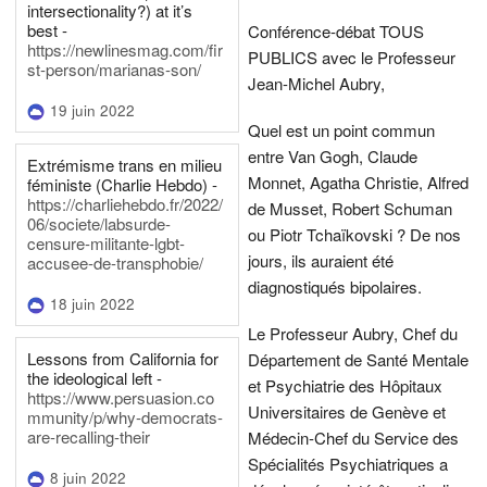
intersectionality?) at it’s
best -
Conférence-débat TOUS
https://newlinesmag.com/fir
PUBLICS avec le Professeur
st-person/marianas-son/
Jean-Michel Aubry,
19 juin 2022
Quel est un point commun
entre Van Gogh, Claude
Extrémisme trans en milieu
Monnet, Agatha Christie, Alfred
féministe (Charlie Hebdo) -
https://charliehebdo.fr/2022/
de Musset, Robert Schuman
06/societe/labsurde-
ou Piotr Tchaïkovski ? De nos
censure-militante-lgbt-
jours, ils auraient été
accusee-de-transphobie/
diagnostiqués bipolaires.
18 juin 2022
Le Professeur Aubry, Chef du
Lessons from California for
Département de Santé Mentale
the ideological left -
et Psychiatrie des Hôpitaux
https://www.persuasion.co
Universitaires de Genève et
mmunity/p/why-democrats-
are-recalling-their
Médecin-Chef du Service des
Spécialités Psychiatriques a
8 juin 2022