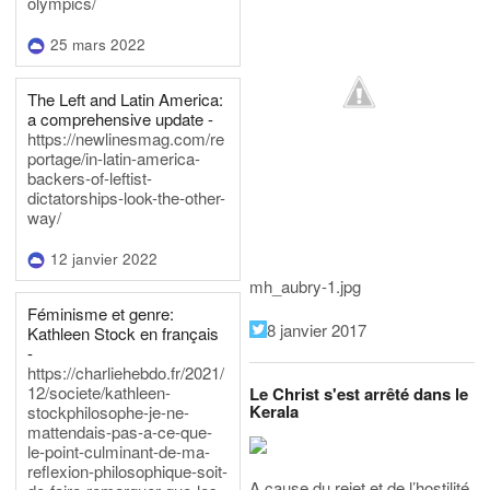
olympics/
25 mars 2022
The Left and Latin America:
a comprehensive update -
https://newlinesmag.com/re
portage/in-latin-america-
backers-of-leftist-
dictatorships-look-the-other-
way/
12 janvier 2022
mh_aubry-1.jpg
Féminisme et genre:
8 janvier 2017
Kathleen Stock en français
-
https://charliehebdo.fr/2021/
12/societe/kathleen-
Le Christ s'est arrêté dans le
Kerala
stockphilosophe-je-ne-
mattendais-pas-a-ce-que-
le-point-culminant-de-ma-
reflexion-philosophique-soit-
A cause du rejet et de l’hostilité