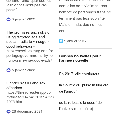
de-faire-remarquer-que-les-
lesbiennes-nont-pas-de-
dont elles sont victimes, bon
penis/
nombre de personnes trans ne
terminent pas leur scolarité.
6 janvier 2022
Mais en Inde, des nonnes
ont…
The promises and risks of
using targeted ads and
7 janvier 2017
social media to « nudge »
good behaviour -
https://newlinesmag.com/re
portage/governments-try-to-
Bonnes nouvelles pour
l’année nouvelle :
fight-crime-via-google-ads/
5 janvier 2022
En 2017, elle continuera,
Gender self ID and sex
la Source qui pulse la lumière
offenders -
de l’amour,
https://threadreaderapp.co
m/thread/147541301294528
1025.html
de faire battre le coeur de
l’univers (et le nôtre) ;
28 décembre 2021