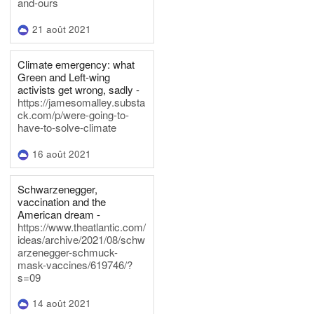
and-ours
21 août 2021
Climate emergency: what
Green and Left-wing
activists get wrong, sadly -
https://jamesomalley.substa
ck.com/p/were-going-to-
have-to-solve-climate
16 août 2021
Schwarzenegger,
vaccination and the
American dream -
https://www.theatlantic.com/
ideas/archive/2021/08/schw
arzenegger-schmuck-
mask-vaccines/619746/?
s=09
14 août 2021