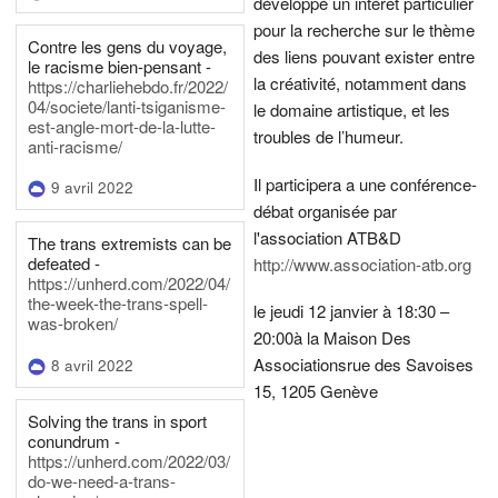
développé un intérêt particulier
pour la recherche sur le thème
Contre les gens du voyage,
des liens pouvant exister entre
le racisme bien-pensant -
la créativité, notamment dans
https://charliehebdo.fr/2022/
04/societe/lanti-tsiganisme-
le domaine artistique, et les
est-angle-mort-de-la-lutte-
troubles de l’humeur.
anti-racisme/
Il participera a une conférence-
9 avril 2022
débat organisée par
l'association ATB&D
The trans extremists can be
defeated -
http://www.association-atb.org
https://unherd.com/2022/04/
the-week-the-trans-spell-
le jeudi 12 janvier à 18:30 –
was-broken/
20:00
à la Maison Des
Associations
rue des Savoises
8 avril 2022
15, 1205 Genève
Solving the trans in sport
conundrum -
https://unherd.com/2022/03/
do-we-need-a-trans-