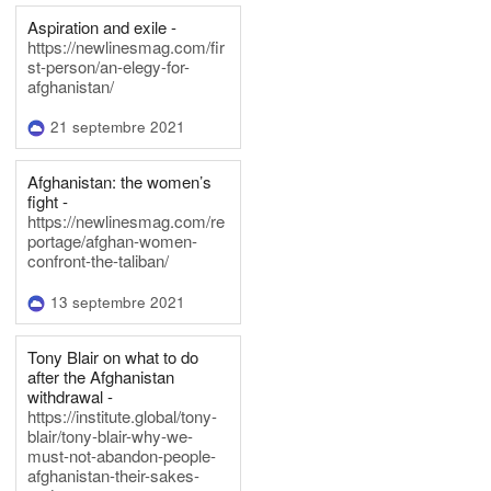
Aspiration and exile -
https://newlinesmag.com/fir
st-person/an-elegy-for-
afghanistan/
21 septembre 2021
Afghanistan: the women’s
fight -
https://newlinesmag.com/re
portage/afghan-women-
confront-the-taliban/
13 septembre 2021
Tony Blair on what to do
after the Afghanistan
withdrawal -
https://institute.global/tony-
blair/tony-blair-why-we-
must-not-abandon-people-
afghanistan-their-sakes-