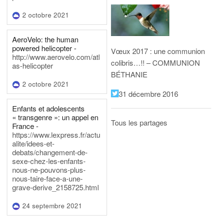
2 octobre 2021
AeroVelo: the human
powered helicopter -
Vœux 2017 : une communion
http://www.aerovelo.com/atl
colibris…!! – COMMUNION
as-helicopter
BÉTHANIE
2 octobre 2021
31 décembre 2016
Enfants et adolescents
« transgenre »: un appel en
Tous les partages
France -
https://www.lexpress.fr/actu
alite/idees-et-
debats/changement-de-
sexe-chez-les-enfants-
nous-ne-pouvons-plus-
nous-taire-face-a-une-
grave-derive_2158725.html
24 septembre 2021