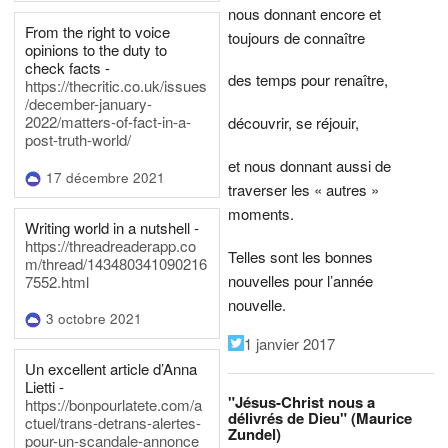
nous donnant encore et
From the right to voice
toujours de connaître
opinions to the duty to
check facts -
des temps pour renaître,
https://thecritic.co.uk/issues
/december-january-
2022/matters-of-fact-in-a-
découvrir, se réjouir,
post-truth-world/
et nous donnant aussi de
17 décembre 2021
traverser les « autres »
moments.
Writing world in a nutshell -
https://threadreaderapp.co
Telles sont les bonnes
m/thread/143480341090216
nouvelles pour l’année
7552.html
nouvelle.
3 octobre 2021
1 janvier 2017
Un excellent article d’Anna
Lietti -
"Jésus-Christ nous a
https://bonpourlatete.com/a
délivrés de Dieu" (Maurice
ctuel/trans-detrans-alertes-
Zundel)
pour-un-scandale-annonce