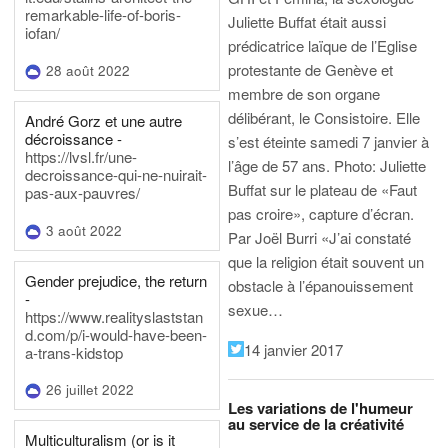
remarkable-life-of-boris-
Juliette Buffat était aussi
iofan/
prédicatrice laïque de l’Eglise
protestante de Genève et
28 août 2022
membre de son organe
délibérant, le Consistoire. Elle
André Gorz et une autre
décroissance -
s’est éteinte samedi 7 janvier à
https://lvsl.fr/une-
l’âge de 57 ans.
Photo: Juliette
decroissance-qui-ne-nuirait-
Buffat sur le plateau de «Faut
pas-aux-pauvres/
pas croire», capture d’écran.
3 août 2022
Par Joël Burri
«J’ai constaté
que la religion était souvent un
Gender prejudice, the return
obstacle à l’épanouissement
-
sexue…
https://www.realityslaststan
d.com/p/i-would-have-been-
14 janvier 2017
a-trans-kidstop
26 juillet 2022
Les variations de l'humeur
au service de la créativité
Multiculturalism (or is it