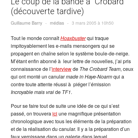
Le coup de la bande à Crobard
(découverte tardive)
Guillaume Barry
-
médias
-
3 mars 2005 à 10h50
Tout le monde connaît
Hoaxbuster
qui traque
impitoyablement les e-mails mensongers qui se
propagent en chaîne selon le système boule-de-neige.
M’étant enfin abonné à leur lettre de nouvelles, j’ai pris
connaissance de l’
interview
de
The Crobard Team
, ceux
qui ont monté un canular
made in Haye-Noarm
qui a
contre toute attente réussi à piéger l’émission
Incroyable mais vrai
de
TF1
.
Pour se faire tout de suite une idée de ce qui s’est
passé, on trouvera
ici
une magnifique présentation
chronologique avec tous les éléments de la préparation
et de la réalisation du canular. Il y a la préparation d’un
faux vernissage dans un galerie dans lequel