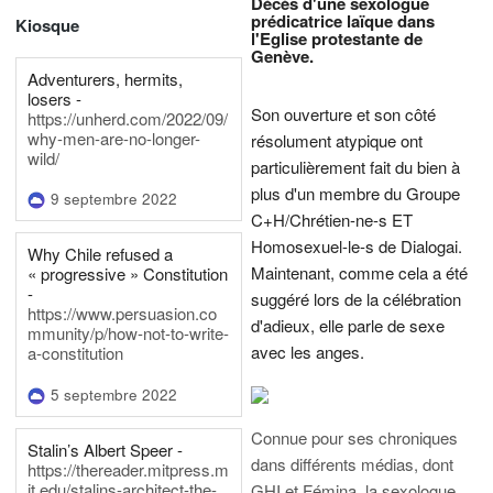
Décès d'une sexologue
prédicatrice laïque dans
Kiosque
l'Eglise protestante de
Genève.
Adventurers, hermits,
losers -
Son ouverture et son côté
https://unherd.com/2022/09/
why-men-are-no-longer-
résolument atypique ont
wild/
particulièrement fait du bien à
plus d'un membre du Groupe
9 septembre 2022
C+H/Chrétien-ne-s ET
Homosexuel-le-s de Dialogai.
Why Chile refused a
Maintenant, comme cela a été
« progressive » Constitution
-
suggéré lors de la célébration
https://www.persuasion.co
d'adieux, elle parle de sexe
mmunity/p/how-not-to-write-
avec les anges.
a-constitution
5 septembre 2022
Connue pour ses chroniques
Stalin’s Albert Speer -
dans différents médias, dont
https://thereader.mitpress.m
it.edu/stalins-architect-the-
GHI et Fémina, la sexologue