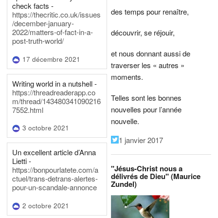
check facts -
des temps pour renaître,
https://thecritic.co.uk/issues
/december-january-
2022/matters-of-fact-in-a-
découvrir, se réjouir,
post-truth-world/
et nous donnant aussi de
17 décembre 2021
traverser les « autres »
moments.
Writing world in a nutshell -
https://threadreaderapp.co
Telles sont les bonnes
m/thread/143480341090216
nouvelles pour l’année
7552.html
nouvelle.
3 octobre 2021
1 janvier 2017
Un excellent article d’Anna
Lietti -
"Jésus-Christ nous a
https://bonpourlatete.com/a
délivrés de Dieu" (Maurice
ctuel/trans-detrans-alertes-
Zundel)
pour-un-scandale-annonce
2 octobre 2021