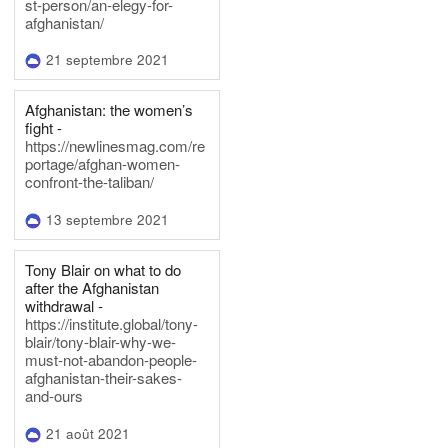
st-person/an-elegy-for-
afghanistan/
21 septembre 2021
Afghanistan: the women’s
fight -
https://newlinesmag.com/re
portage/afghan-women-
confront-the-taliban/
13 septembre 2021
Tony Blair on what to do
after the Afghanistan
withdrawal -
https://institute.global/tony-
blair/tony-blair-why-we-
must-not-abandon-people-
afghanistan-their-sakes-
and-ours
21 août 2021