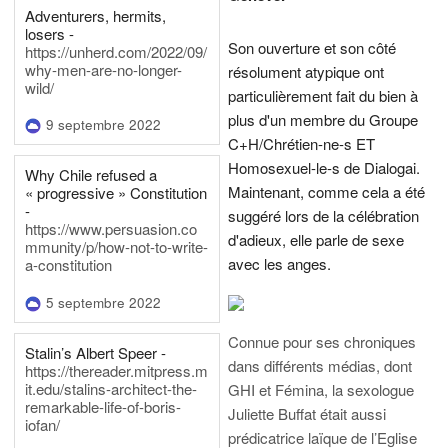
Adventurers, hermits,
losers -
Son ouverture et son côté
https://unherd.com/2022/09/
why-men-are-no-longer-
résolument atypique ont
wild/
particulièrement fait du bien à
plus d'un membre du Groupe
9 septembre 2022
C+H/Chrétien-ne-s ET
Homosexuel-le-s de Dialogai.
Why Chile refused a
Maintenant, comme cela a été
« progressive » Constitution
-
suggéré lors de la célébration
https://www.persuasion.co
d'adieux, elle parle de sexe
mmunity/p/how-not-to-write-
avec les anges.
a-constitution
5 septembre 2022
Connue pour ses chroniques
Stalin’s Albert Speer -
dans différents médias, dont
https://thereader.mitpress.m
it.edu/stalins-architect-the-
GHI et Fémina, la sexologue
remarkable-life-of-boris-
Juliette Buffat était aussi
iofan/
prédicatrice laïque de l’Eglise