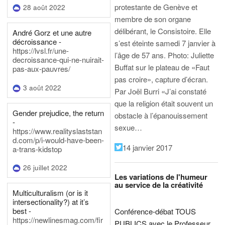
protestante de Genève et
28 août 2022
membre de son organe
délibérant, le Consistoire. Elle
André Gorz et une autre
décroissance -
s’est éteinte samedi 7 janvier à
https://lvsl.fr/une-
l’âge de 57 ans.
Photo: Juliette
decroissance-qui-ne-nuirait-
Buffat sur le plateau de «Faut
pas-aux-pauvres/
pas croire», capture d’écran.
3 août 2022
Par Joël Burri
«J’ai constaté
que la religion était souvent un
Gender prejudice, the return
obstacle à l’épanouissement
-
sexue…
https://www.realityslaststan
d.com/p/i-would-have-been-
14 janvier 2017
a-trans-kidstop
26 juillet 2022
Les variations de l'humeur
au service de la créativité
Multiculturalism (or is it
intersectionality?) at it’s
best -
Conférence-débat TOUS
https://newlinesmag.com/fir
PUBLICS avec le Professeur