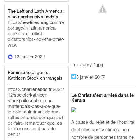
The Left and Latin America:
a comprehensive update -
https://newlinesmag.com/re
portage/in-latin-america-
backers-of-leftist-
dictatorships-look-the-other-
way/
12 janvier 2022
mh_aubry-1.jpg
Féminisme et genre:
8 janvier 2017
Kathleen Stock en français
-
https://charliehebdo.fr/2021/
12/societe/kathleen-
Le Christ s'est arrêté dans le
Kerala
stockphilosophe-je-ne-
mattendais-pas-a-ce-que-
le-point-culminant-de-ma-
reflexion-philosophique-soit-
A cause du rejet et de l’hostilité
de-faire-remarquer-que-les-
lesbiennes-nont-pas-de-
dont elles sont victimes, bon
penis/
nombre de personnes trans ne