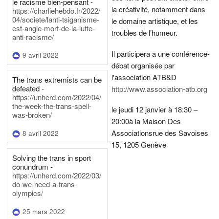
le racisme bien-pensant -
la créativité, notamment dans
https://charliehebdo.fr/2022/
04/societe/lanti-tsiganisme-
le domaine artistique, et les
est-angle-mort-de-la-lutte-
troubles de l’humeur.
anti-racisme/
Il participera a une conférence-
9 avril 2022
débat organisée par
l'association ATB&D
The trans extremists can be
defeated -
http://www.association-atb.org
https://unherd.com/2022/04/
the-week-the-trans-spell-
le jeudi 12 janvier à 18:30 –
was-broken/
20:00
à la Maison Des
Associations
rue des Savoises
8 avril 2022
15, 1205 Genève
Solving the trans in sport
conundrum -
https://unherd.com/2022/03/
do-we-need-a-trans-
olympics/
25 mars 2022