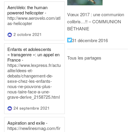
AeroVelo: the human
powered helicopter -
Vœux 2017 : une communion
http://www.aerovelo.com/atl
colibris…!! – COMMUNION
as-helicopter
BÉTHANIE
2 octobre 2021
31 décembre 2016
Enfants et adolescents
« transgenre »: un appel en
Tous les partages
France -
https://www.lexpress.fr/actu
alite/idees-et-
debats/changement-de-
sexe-chez-les-enfants-
nous-ne-pouvons-plus-
nous-taire-face-a-une-
grave-derive_2158725.html
24 septembre 2021
Aspiration and exile -
https://newlinesmag.com/fir