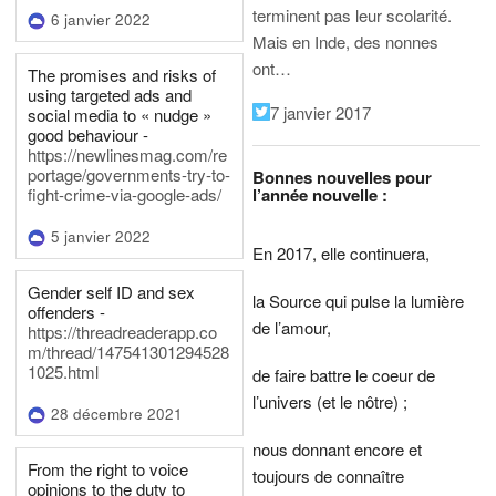
terminent pas leur scolarité.
6 janvier 2022
Mais en Inde, des nonnes
ont…
The promises and risks of
using targeted ads and
7 janvier 2017
social media to « nudge »
good behaviour -
https://newlinesmag.com/re
portage/governments-try-to-
Bonnes nouvelles pour
l’année nouvelle :
fight-crime-via-google-ads/
5 janvier 2022
En 2017, elle continuera,
Gender self ID and sex
la Source qui pulse la lumière
offenders -
de l’amour,
https://threadreaderapp.co
m/thread/147541301294528
1025.html
de faire battre le coeur de
l’univers (et le nôtre) ;
28 décembre 2021
nous donnant encore et
From the right to voice
toujours de connaître
opinions to the duty to