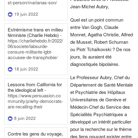
st-person/marianas-son/
Jean-Michel Aubry,
19 juin 2022
Quel est un point commun
entre Van Gogh, Claude
Extrémisme trans en milieu
Monnet, Agatha Christie, Alfred
féministe (Charlie Hebdo) -
https://charliehebdo.fr/2022/
de Musset, Robert Schuman
06/societe/labsurde-
ou Piotr Tchaïkovski ? De nos
censure-militante-lgbt-
jours, ils auraient été
accusee-de-transphobie/
diagnostiqués bipolaires.
18 juin 2022
Le Professeur Aubry, Chef du
Lessons from California for
Département de Santé Mentale
the ideological left -
et Psychiatrie des Hôpitaux
https://www.persuasion.co
Universitaires de Genève et
mmunity/p/why-democrats-
are-recalling-their
Médecin-Chef du Service des
Spécialités Psychiatriques a
8 juin 2022
développé un intérêt particulier
pour la recherche sur le thème
Contre les gens du voyage,
des liens pouvant exister entre