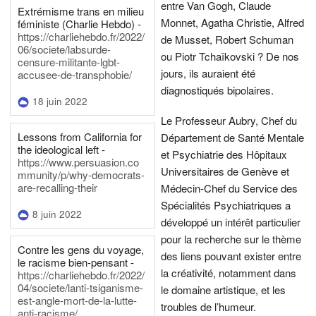
entre Van Gogh, Claude
Extrémisme trans en milieu
Monnet, Agatha Christie, Alfred
féministe (Charlie Hebdo) -
https://charliehebdo.fr/2022/
de Musset, Robert Schuman
06/societe/labsurde-
ou Piotr Tchaïkovski ? De nos
censure-militante-lgbt-
jours, ils auraient été
accusee-de-transphobie/
diagnostiqués bipolaires.
18 juin 2022
Le Professeur Aubry, Chef du
Lessons from California for
Département de Santé Mentale
the ideological left -
et Psychiatrie des Hôpitaux
https://www.persuasion.co
Universitaires de Genève et
mmunity/p/why-democrats-
are-recalling-their
Médecin-Chef du Service des
Spécialités Psychiatriques a
8 juin 2022
développé un intérêt particulier
pour la recherche sur le thème
Contre les gens du voyage,
des liens pouvant exister entre
le racisme bien-pensant -
la créativité, notamment dans
https://charliehebdo.fr/2022/
04/societe/lanti-tsiganisme-
le domaine artistique, et les
est-angle-mort-de-la-lutte-
troubles de l’humeur.
anti-racisme/