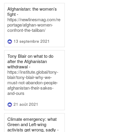
Afghanistan: the women’s
fight -
https://newlinesmag.com/re
portage/afghan-women-
confront-the-taliban/
13 septembre 2021
Tony Blair on what to do
after the Afghanistan
withdrawal -
https://institute.global/tony-
blair/tony-blair-why-we-
must-not-abandon-people-
afghanistan-their-sakes-
and-ours
21 août 2021
Climate emergency: what
Green and Left-wing
activists get wrong, sadly -