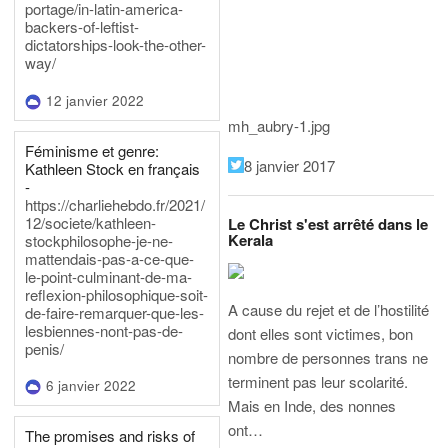
portage/in-latin-america-
backers-of-leftist-
dictatorships-look-the-other-
way/
12 janvier 2022
mh_aubry-1.jpg
Féminisme et genre:
8 janvier 2017
Kathleen Stock en français
-
https://charliehebdo.fr/2021/
12/societe/kathleen-
Le Christ s'est arrêté dans le
Kerala
stockphilosophe-je-ne-
mattendais-pas-a-ce-que-
le-point-culminant-de-ma-
reflexion-philosophique-soit-
A cause du rejet et de l’hostilité
de-faire-remarquer-que-les-
lesbiennes-nont-pas-de-
dont elles sont victimes, bon
penis/
nombre de personnes trans ne
terminent pas leur scolarité.
6 janvier 2022
Mais en Inde, des nonnes
ont…
The promises and risks of