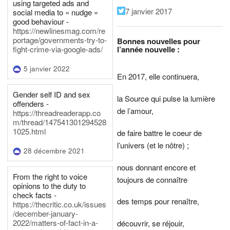
using targeted ads and
7 janvier 2017
social media to « nudge »
good behaviour -
https://newlinesmag.com/re
portage/governments-try-to-
Bonnes nouvelles pour
l’année nouvelle :
fight-crime-via-google-ads/
5 janvier 2022
En 2017, elle continuera,
Gender self ID and sex
la Source qui pulse la lumière
offenders -
de l’amour,
https://threadreaderapp.co
m/thread/147541301294528
1025.html
de faire battre le coeur de
l’univers (et le nôtre) ;
28 décembre 2021
nous donnant encore et
From the right to voice
toujours de connaître
opinions to the duty to
check facts -
des temps pour renaître,
https://thecritic.co.uk/issues
/december-january-
2022/matters-of-fact-in-a-
découvrir, se réjouir,