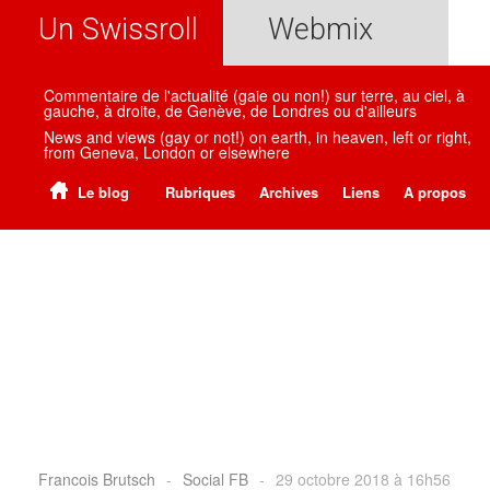
Un Swissroll
Webmix
Commentaire de l'actualité (gaie ou non!) sur terre, au ciel, à
gauche, à droite, de Genève, de Londres ou d'ailleurs
News and views (gay or not!) on earth, in heaven, left or right,
from Geneva, London or elsewhere
Le blog
Rubriques
Archives
Liens
A propos
Francois Brutsch
-
Social FB
-
29 octobre 2018 à 16h56