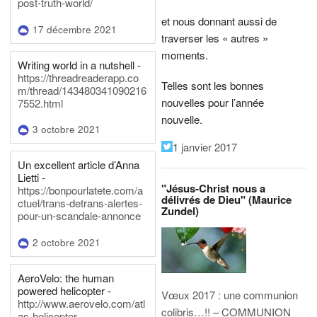
post-truth-world/
et nous donnant aussi de
17 décembre 2021
traverser les « autres »
moments.
Writing world in a nutshell -
https://threadreaderapp.co
Telles sont les bonnes
m/thread/143480341090216
nouvelles pour l’année
7552.html
nouvelle.
3 octobre 2021
1 janvier 2017
Un excellent article d’Anna
Lietti -
"Jésus-Christ nous a
https://bonpourlatete.com/a
délivrés de Dieu" (Maurice
ctuel/trans-detrans-alertes-
Zundel)
pour-un-scandale-annonce
2 octobre 2021
AeroVelo: the human
powered helicopter -
Vœux 2017 : une communion
http://www.aerovelo.com/atl
colibris…!! – COMMUNION
as-helicopter