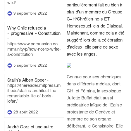
wild/
particulièrement fait du bien à
plus d'un membre du Groupe
9 septembre 2022
C+H/Chrétien-ne-s ET
Homosexuel-le-s de Dialogai.
Why Chile refused a
Maintenant, comme cela a été
« progressive » Constitution
-
suggéré lors de la célébration
https://www.persuasion.co
d'adieux, elle parle de sexe
mmunity/p/how-not-to-write-
avec les anges.
a-constitution
5 septembre 2022
Connue pour ses chroniques
Stalin’s Albert Speer -
dans différents médias, dont
https://thereader.mitpress.m
it.edu/stalins-architect-the-
GHI et Fémina, la sexologue
remarkable-life-of-boris-
Juliette Buffat était aussi
iofan/
prédicatrice laïque de l’Eglise
protestante de Genève et
28 août 2022
membre de son organe
délibérant, le Consistoire. Elle
André Gorz et une autre