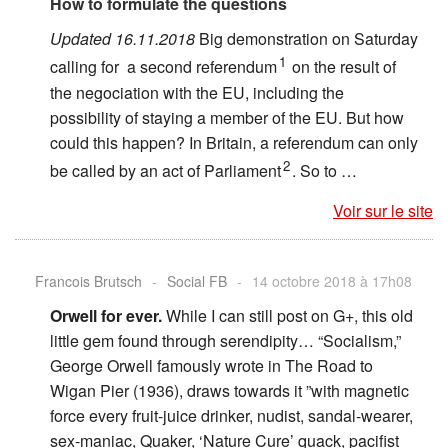
How to formulate the questions
Updated 16.11.2018
Big demonstration on Saturday
1
calling for a second referendum
on the result of
the negociation with the EU, including the
possibility of staying a member of the EU. But how
could this happen? In Britain, a referendum can only
2
be called by an act of Parliament
. So to …
Voir sur le site
Francois Brutsch
-
Social FB
-
14 octobre 2018 à 17h08
Orwell for ever.
While I can still post on G+, this old
little gem found through serendipity… “Socialism,”
George Orwell famously wrote in The Road to
Wigan Pier (1936), draws towards it ”with magnetic
force every fruit-juice drinker, nudist, sandal-wearer,
sex-maniac, Quaker, ‘Nature Cure’ quack, pacifist