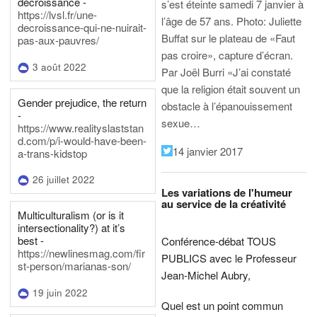
décroissance -
s’est éteinte samedi 7 janvier à
https://lvsl.fr/une-
l’âge de 57 ans.
Photo: Juliette
decroissance-qui-ne-nuirait-
Buffat sur le plateau de «Faut
pas-aux-pauvres/
pas croire», capture d’écran.
3 août 2022
Par Joël Burri
«J’ai constaté
que la religion était souvent un
Gender prejudice, the return
obstacle à l’épanouissement
-
sexue…
https://www.realityslaststan
d.com/p/i-would-have-been-
14 janvier 2017
a-trans-kidstop
26 juillet 2022
Les variations de l'humeur
au service de la créativité
Multiculturalism (or is it
intersectionality?) at it’s
best -
Conférence-débat TOUS
https://newlinesmag.com/fir
PUBLICS avec le Professeur
st-person/marianas-son/
Jean-Michel Aubry,
19 juin 2022
Quel est un point commun