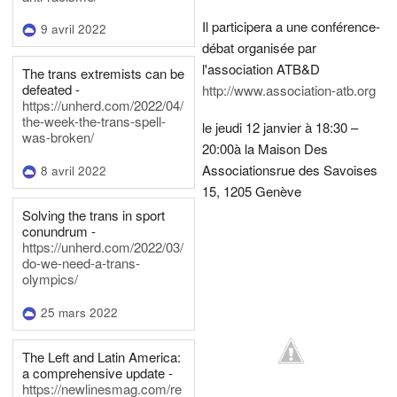
Il participera a une conférence-
9 avril 2022
débat organisée par
l'association ATB&D
The trans extremists can be
defeated -
http://www.association-atb.org
https://unherd.com/2022/04/
the-week-the-trans-spell-
le jeudi 12 janvier à 18:30 –
was-broken/
20:00
à la Maison Des
Associations
rue des Savoises
8 avril 2022
15, 1205 Genève
Solving the trans in sport
conundrum -
https://unherd.com/2022/03/
do-we-need-a-trans-
olympics/
25 mars 2022
The Left and Latin America:
a comprehensive update -
https://newlinesmag.com/re