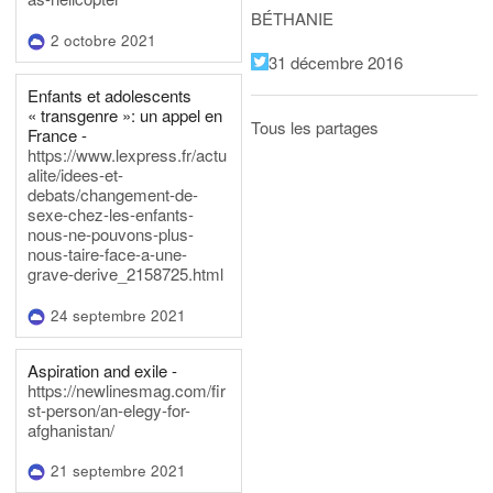
BÉTHANIE
2 octobre 2021
31 décembre 2016
Enfants et adolescents
« transgenre »: un appel en
Tous les partages
France -
https://www.lexpress.fr/actu
alite/idees-et-
debats/changement-de-
sexe-chez-les-enfants-
nous-ne-pouvons-plus-
nous-taire-face-a-une-
grave-derive_2158725.html
24 septembre 2021
Aspiration and exile -
https://newlinesmag.com/fir
st-person/an-elegy-for-
afghanistan/
21 septembre 2021