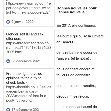
https://newlinesmag.com/re
portage/governments-try-to-
Bonnes nouvelles pour
l’année nouvelle :
fight-crime-via-google-ads/
5 janvier 2022
En 2017, elle continuera,
Gender self ID and sex
la Source qui pulse la lumière
offenders -
de l’amour,
https://threadreaderapp.co
m/thread/147541301294528
1025.html
de faire battre le coeur de
l’univers (et le nôtre) ;
28 décembre 2021
nous donnant encore et
From the right to voice
toujours de connaître
opinions to the duty to
check facts -
des temps pour renaître,
https://thecritic.co.uk/issues
/december-january-
2022/matters-of-fact-in-a-
découvrir, se réjouir,
post-truth-world/
et nous donnant aussi de
17 décembre 2021