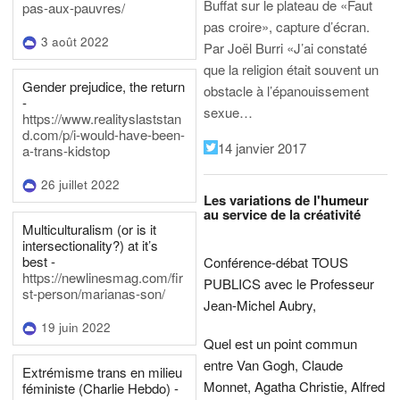
Buffat sur le plateau de «Faut
pas-aux-pauvres/
pas croire», capture d’écran.
3 août 2022
Par Joël Burri
«J’ai constaté
que la religion était souvent un
Gender prejudice, the return
obstacle à l’épanouissement
-
sexue…
https://www.realityslaststan
d.com/p/i-would-have-been-
14 janvier 2017
a-trans-kidstop
26 juillet 2022
Les variations de l'humeur
au service de la créativité
Multiculturalism (or is it
intersectionality?) at it’s
best -
Conférence-débat TOUS
https://newlinesmag.com/fir
PUBLICS avec le Professeur
st-person/marianas-son/
Jean-Michel Aubry,
19 juin 2022
Quel est un point commun
entre Van Gogh, Claude
Extrémisme trans en milieu
Monnet, Agatha Christie, Alfred
féministe (Charlie Hebdo) -