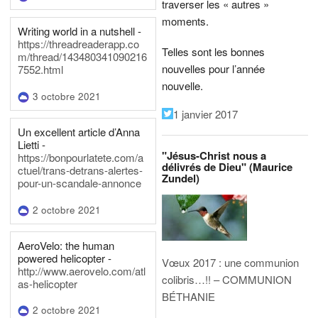
traverser les « autres »
moments.
Writing world in a nutshell -
https://threadreaderapp.co
Telles sont les bonnes
m/thread/143480341090216
nouvelles pour l’année
7552.html
nouvelle.
3 octobre 2021
1 janvier 2017
Un excellent article d’Anna
Lietti -
"Jésus-Christ nous a
https://bonpourlatete.com/a
délivrés de Dieu" (Maurice
ctuel/trans-detrans-alertes-
Zundel)
pour-un-scandale-annonce
2 octobre 2021
AeroVelo: the human
powered helicopter -
Vœux 2017 : une communion
http://www.aerovelo.com/atl
colibris…!! – COMMUNION
as-helicopter
BÉTHANIE
2 octobre 2021