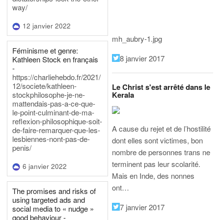
way/
12 janvier 2022
mh_aubry-1.jpg
Féminisme et genre:
8 janvier 2017
Kathleen Stock en français
-
https://charliehebdo.fr/2021/
12/societe/kathleen-
Le Christ s'est arrêté dans le
Kerala
stockphilosophe-je-ne-
mattendais-pas-a-ce-que-
le-point-culminant-de-ma-
reflexion-philosophique-soit-
A cause du rejet et de l’hostilité
de-faire-remarquer-que-les-
lesbiennes-nont-pas-de-
dont elles sont victimes, bon
penis/
nombre de personnes trans ne
terminent pas leur scolarité.
6 janvier 2022
Mais en Inde, des nonnes
ont…
The promises and risks of
using targeted ads and
7 janvier 2017
social media to « nudge »
good behaviour -