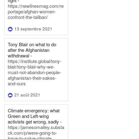
fight -
https://newlinesmag.com/re
portage/afghan-women-
confront-the-taliban/
13 septembre 2021
Tony Blair on what to do
after the Afghanistan
withdrawal -
https://institute.global/tony-
blair/tony-blair-why-we-
must-not-abandon-people-
afghanistan-their-sakes-
and-ours
21 août 2021
Climate emergency: what
Green and Left-wing
activists get wrong, sadly -
https://jamesomalley.substa
ck.com/p/were-going-to-
have-to-solve-climate