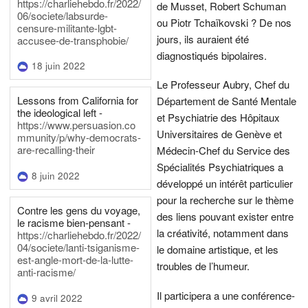
https://charliehebdo.fr/2022/
de Musset, Robert Schuman
06/societe/labsurde-
ou Piotr Tchaïkovski ? De nos
censure-militante-lgbt-
jours, ils auraient été
accusee-de-transphobie/
diagnostiqués bipolaires.
18 juin 2022
Le Professeur Aubry, Chef du
Lessons from California for
Département de Santé Mentale
the ideological left -
et Psychiatrie des Hôpitaux
https://www.persuasion.co
Universitaires de Genève et
mmunity/p/why-democrats-
are-recalling-their
Médecin-Chef du Service des
Spécialités Psychiatriques a
8 juin 2022
développé un intérêt particulier
pour la recherche sur le thème
Contre les gens du voyage,
des liens pouvant exister entre
le racisme bien-pensant -
la créativité, notamment dans
https://charliehebdo.fr/2022/
04/societe/lanti-tsiganisme-
le domaine artistique, et les
est-angle-mort-de-la-lutte-
troubles de l’humeur.
anti-racisme/
Il participera a une conférence-
9 avril 2022