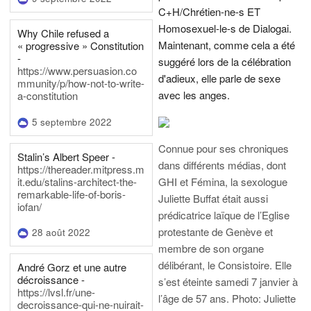
C+H/Chrétien-ne-s ET
Homosexuel-le-s de Dialogai.
Why Chile refused a
Maintenant, comme cela a été
« progressive » Constitution
-
suggéré lors de la célébration
https://www.persuasion.co
d'adieux, elle parle de sexe
mmunity/p/how-not-to-write-
avec les anges.
a-constitution
5 septembre 2022
Connue pour ses chroniques
Stalin’s Albert Speer -
dans différents médias, dont
https://thereader.mitpress.m
it.edu/stalins-architect-the-
GHI et Fémina, la sexologue
remarkable-life-of-boris-
Juliette Buffat était aussi
iofan/
prédicatrice laïque de l’Eglise
protestante de Genève et
28 août 2022
membre de son organe
délibérant, le Consistoire. Elle
André Gorz et une autre
décroissance -
s’est éteinte samedi 7 janvier à
https://lvsl.fr/une-
l’âge de 57 ans.
Photo: Juliette
decroissance-qui-ne-nuirait-