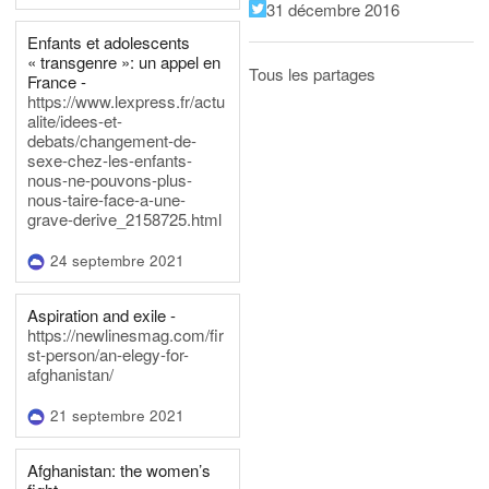
31 décembre 2016
Enfants et adolescents
« transgenre »: un appel en
Tous les partages
France -
https://www.lexpress.fr/actu
alite/idees-et-
debats/changement-de-
sexe-chez-les-enfants-
nous-ne-pouvons-plus-
nous-taire-face-a-une-
grave-derive_2158725.html
24 septembre 2021
Aspiration and exile -
https://newlinesmag.com/fir
st-person/an-elegy-for-
afghanistan/
21 septembre 2021
Afghanistan: the women’s