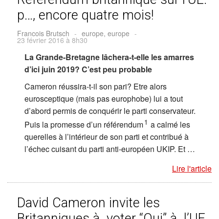
p…, encore quatre mois!
Francois Brutsch
-
europe, europe
-
23 février 2016 à 8h30
La Grande-Bretagne lâchera-t-elle les amarres
d’ici juin 2019? C’est peu probable
Cameron réussira-t-il son pari? Etre alors
eurosceptique (mais pas europhobe) lui a tout
d’abord permis de conquérir le parti conservateur.
1
Puis la promesse d’un référendum
a calmé les
querelles à l’intérieur de son parti et contribué à
l’échec cuisant du parti anti-européen UKIP. Et …
Lire l'article
David Cameron invite les
Britanniques à voter “Oui” à l’UE