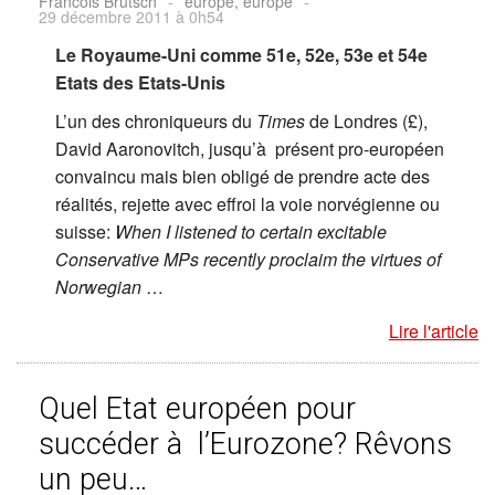
Francois Brutsch
-
europe, europe
-
29 décembre 2011 à 0h54
Le Royaume-Uni comme 51e, 52e, 53e et 54e
Etats des Etats-Unis
L’un des chroniqueurs du
Times
de Londres (£),
David Aaronovitch, jusqu’à présent pro-européen
convaincu mais bien obligé de prendre acte des
réalités, rejette avec effroi la voie norvégienne ou
suisse:
When I listened to certain excitable
Conservative MPs recently proclaim the virtues of
Norwegian
…
Lire l'article
Quel Etat européen pour
succéder à l’Eurozone? Rêvons
un peu…