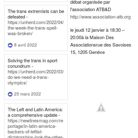
débat organisée par
l'association ATB&D
The trans extremists can be
defeated -
http://www.association-atb.org
https://unherd.com/2022/04/
the-week-the-trans-spell-
le jeudi 12 janvier à 18:30 –
was-broken/
20:00
à la Maison Des
Associations
rue des Savoises
8 avril 2022
15, 1205 Genève
Solving the trans in sport
conundrum -
https://unherd.com/2022/03/
do-we-need-a-trans-
olympics/
25 mars 2022
The Left and Latin America:
a comprehensive update -
https://newlinesmag.com/re
portage/in-latin-america-
backers-of-leftist-
dictatorships-look-the-other-