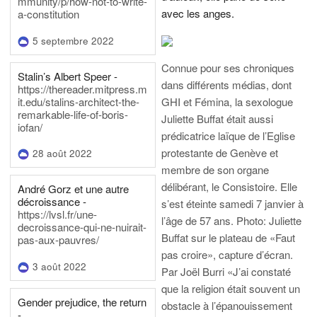
mmunity/p/how-not-to-write-
avec les anges.
a-constitution
5 septembre 2022
Connue pour ses chroniques
Stalin’s Albert Speer -
dans différents médias, dont
https://thereader.mitpress.m
it.edu/stalins-architect-the-
GHI et Fémina, la sexologue
remarkable-life-of-boris-
Juliette Buffat était aussi
iofan/
prédicatrice laïque de l’Eglise
protestante de Genève et
28 août 2022
membre de son organe
délibérant, le Consistoire. Elle
André Gorz et une autre
décroissance -
s’est éteinte samedi 7 janvier à
https://lvsl.fr/une-
l’âge de 57 ans.
Photo: Juliette
decroissance-qui-ne-nuirait-
Buffat sur le plateau de «Faut
pas-aux-pauvres/
pas croire», capture d’écran.
3 août 2022
Par Joël Burri
«J’ai constaté
que la religion était souvent un
Gender prejudice, the return
obstacle à l’épanouissement
-