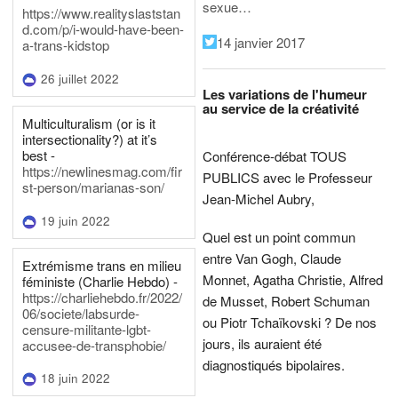
sexue…
https://www.realityslaststan
d.com/p/i-would-have-been-
14 janvier 2017
a-trans-kidstop
26 juillet 2022
Les variations de l'humeur
au service de la créativité
Multiculturalism (or is it
intersectionality?) at it’s
best -
Conférence-débat TOUS
https://newlinesmag.com/fir
PUBLICS avec le Professeur
st-person/marianas-son/
Jean-Michel Aubry,
19 juin 2022
Quel est un point commun
entre Van Gogh, Claude
Extrémisme trans en milieu
Monnet, Agatha Christie, Alfred
féministe (Charlie Hebdo) -
https://charliehebdo.fr/2022/
de Musset, Robert Schuman
06/societe/labsurde-
ou Piotr Tchaïkovski ? De nos
censure-militante-lgbt-
jours, ils auraient été
accusee-de-transphobie/
diagnostiqués bipolaires.
18 juin 2022