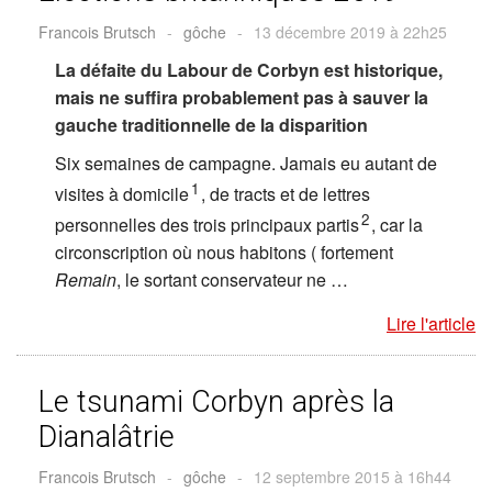
Francois Brutsch
-
gôche
-
13 décembre 2019 à 22h25
La défaite du Labour de Corbyn est historique,
mais ne suffira probablement pas à sauver la
gauche traditionnelle de la disparition
Six semaines de campagne. Jamais eu autant de
1
visites à domicile
, de tracts et de lettres
2
personnelles des trois principaux partis
, car la
circonscription où nous habitons ( fortement
Remain
, le sortant conservateur ne …
Lire l'article
Le tsunami Corbyn après la
Dianalâtrie
Francois Brutsch
-
gôche
-
12 septembre 2015 à 16h44