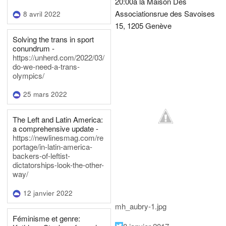
20:00
à la Maison Des
Associations
rue des Savoises
8 avril 2022
15, 1205 Genève
Solving the trans in sport
conundrum -
https://unherd.com/2022/03/
do-we-need-a-trans-
olympics/
25 mars 2022
The Left and Latin America:
a comprehensive update -
https://newlinesmag.com/re
portage/in-latin-america-
backers-of-leftist-
dictatorships-look-the-other-
way/
12 janvier 2022
mh_aubry-1.jpg
Féminisme et genre: