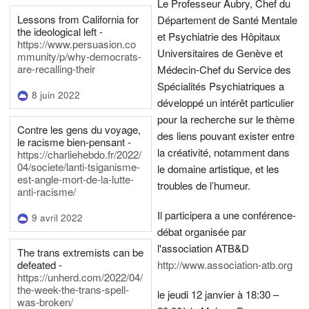
Le Professeur Aubry, Chef du
Lessons from California for
Département de Santé Mentale
the ideological left -
et Psychiatrie des Hôpitaux
https://www.persuasion.co
Universitaires de Genève et
mmunity/p/why-democrats-
are-recalling-their
Médecin-Chef du Service des
Spécialités Psychiatriques a
8 juin 2022
développé un intérêt particulier
pour la recherche sur le thème
Contre les gens du voyage,
des liens pouvant exister entre
le racisme bien-pensant -
la créativité, notamment dans
https://charliehebdo.fr/2022/
04/societe/lanti-tsiganisme-
le domaine artistique, et les
est-angle-mort-de-la-lutte-
troubles de l’humeur.
anti-racisme/
Il participera a une conférence-
9 avril 2022
débat organisée par
l'association ATB&D
The trans extremists can be
defeated -
http://www.association-atb.org
https://unherd.com/2022/04/
the-week-the-trans-spell-
le jeudi 12 janvier à 18:30 –
was-broken/