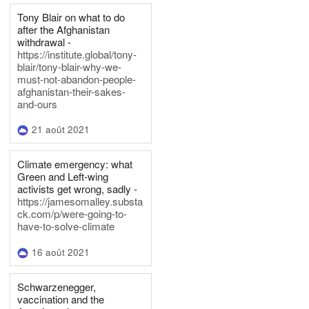
Tony Blair on what to do
after the Afghanistan
withdrawal -
https://institute.global/tony-
blair/tony-blair-why-we-
must-not-abandon-people-
afghanistan-their-sakes-
and-ours
21 août 2021
Climate emergency: what
Green and Left-wing
activists get wrong, sadly -
https://jamesomalley.substa
ck.com/p/were-going-to-
have-to-solve-climate
16 août 2021
Schwarzenegger,
vaccination and the