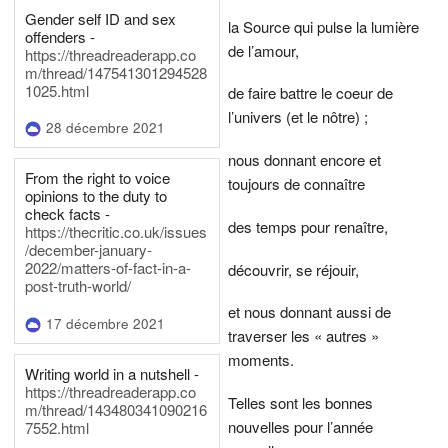
Gender self ID and sex
la Source qui pulse la lumière
offenders -
de l’amour,
https://threadreaderapp.co
m/thread/147541301294528
1025.html
de faire battre le coeur de
l’univers (et le nôtre) ;
28 décembre 2021
nous donnant encore et
From the right to voice
toujours de connaître
opinions to the duty to
check facts -
des temps pour renaître,
https://thecritic.co.uk/issues
/december-january-
2022/matters-of-fact-in-a-
découvrir, se réjouir,
post-truth-world/
et nous donnant aussi de
17 décembre 2021
traverser les « autres »
moments.
Writing world in a nutshell -
https://threadreaderapp.co
Telles sont les bonnes
m/thread/143480341090216
nouvelles pour l’année
7552.html