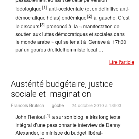
[1]
idéologique
anti-occidentale (et en définitive anti-
[2]
démocratique hélas) endémique
à gauche. C’est
[3]
le discours
prononcé à la « manifestation de
soutien aux luttes démocratiques et sociales dans
le monde arabe » qui se tenait à Genève à 17h30
par un gourou droitdelhommiste local …
Lire l'article
Austérité budgétaire, justice
sociale et imagination
Francois Brutsch
-
gôche
-
24 octobre 2010 à 18h03
[1]
John Rentoul
a sur son blog le très long texte
intégral d’une passionnante interview de Danny
Alexander, le ministre du budget libéral-