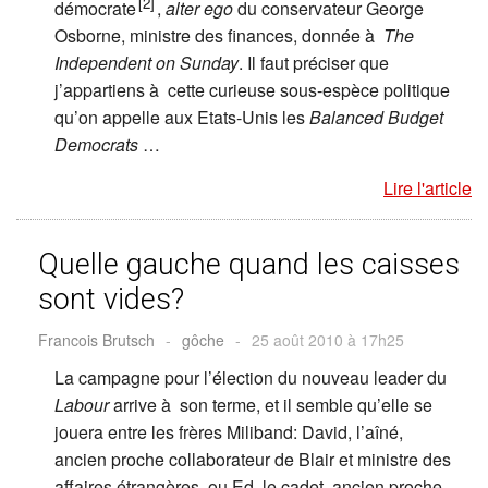
[2]
démocrate
,
alter ego
du conservateur George
Osborne, ministre des finances, donnée à
The
Independent on Sunday
. Il faut préciser que
j’appartiens à cette curieuse sous-espèce politique
qu’on appelle aux Etats-Unis les
Balanced Budget
Democrats
…
Lire l'article
Quelle gauche quand les caisses
sont vides?
Francois Brutsch
-
gôche
-
25 août 2010 à 17h25
La campagne pour l’élection du nouveau leader du
Labour
arrive à son terme, et il semble qu’elle se
jouera entre les frères Miliband: David, l’aîné,
ancien proche collaborateur de Blair et ministre des
affaires étrangères, ou Ed, le cadet, ancien proche