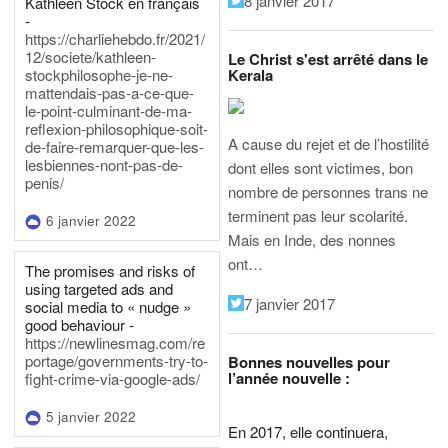
8 janvier 2017
Kathleen Stock en français
-
https://charliehebdo.fr/2021/
12/societe/kathleen-
Le Christ s'est arrêté dans le
Kerala
stockphilosophe-je-ne-
mattendais-pas-a-ce-que-
le-point-culminant-de-ma-
reflexion-philosophique-soit-
A cause du rejet et de l’hostilité
de-faire-remarquer-que-les-
lesbiennes-nont-pas-de-
dont elles sont victimes, bon
penis/
nombre de personnes trans ne
terminent pas leur scolarité.
6 janvier 2022
Mais en Inde, des nonnes
ont…
The promises and risks of
using targeted ads and
7 janvier 2017
social media to « nudge »
good behaviour -
https://newlinesmag.com/re
portage/governments-try-to-
Bonnes nouvelles pour
l’année nouvelle :
fight-crime-via-google-ads/
5 janvier 2022
En 2017, elle continuera,