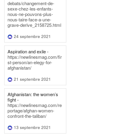
debats/changement-de-
sexe-chez-les-enfants-
nous-ne-pouvons-plus-
nous-taire-face-a-une-
grave-derive_2158725.html
24 septembre 2021
Aspiration and exile -
https://newlinesmag.com/fir
st-person/an-elegy-for-
afghanistan/
21 septembre 2021
Afghanistan: the women’s
fight -
https://newlinesmag.com/re
portage/afghan-women-
confront-the-taliban/
13 septembre 2021