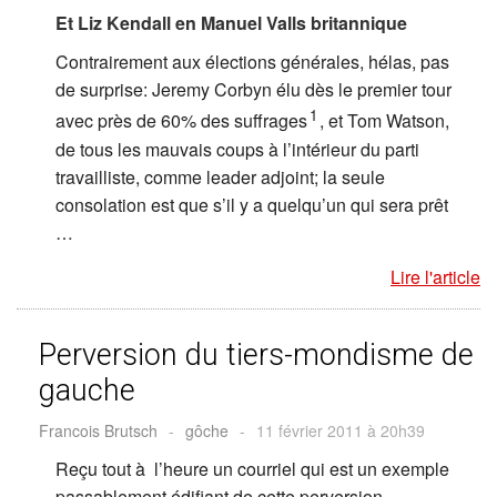
Et Liz Kendall en Manuel Valls britannique
Contrairement aux élections générales, hélas, pas
de surprise: Jeremy Corbyn élu dès le premier tour
1
avec près de 60% des suffrages
, et Tom Watson,
de tous les mauvais coups à l’intérieur du parti
travailliste, comme leader adjoint; la seule
consolation est que s’il y a quelqu’un qui sera prêt
…
Lire l'article
Perversion du tiers-mondisme de
gauche
Francois Brutsch
-
gôche
-
11 février 2011 à 20h39
Reçu tout à l’heure un courriel qui est un exemple
passablement édifiant de cette perversion