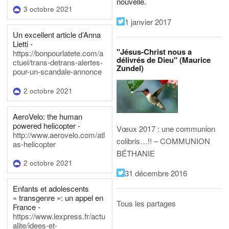
nouvelle.
3 octobre 2021
1 janvier 2017
Un excellent article d’Anna
Lietti -
"Jésus-Christ nous a
https://bonpourlatete.com/a
délivrés de Dieu" (Maurice
ctuel/trans-detrans-alertes-
Zundel)
pour-un-scandale-annonce
2 octobre 2021
AeroVelo: the human
powered helicopter -
Vœux 2017 : une communion
http://www.aerovelo.com/atl
colibris…!! – COMMUNION
as-helicopter
BÉTHANIE
2 octobre 2021
31 décembre 2016
Enfants et adolescents
« transgenre »: un appel en
Tous les partages
France -
https://www.lexpress.fr/actu
alite/idees-et-