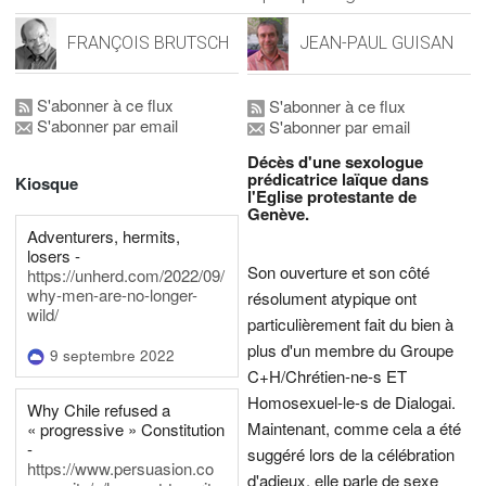
FRANÇOIS BRUTSCH
JEAN-PAUL GUISAN
S'abonner à ce flux
S'abonner à ce flux
S'abonner par email
S'abonner par email
Décès d'une sexologue
prédicatrice laïque dans
Kiosque
l'Eglise protestante de
Genève.
Adventurers, hermits,
losers -
Son ouverture et son côté
https://unherd.com/2022/09/
why-men-are-no-longer-
résolument atypique ont
wild/
particulièrement fait du bien à
plus d'un membre du Groupe
9 septembre 2022
C+H/Chrétien-ne-s ET
Homosexuel-le-s de Dialogai.
Why Chile refused a
Maintenant, comme cela a été
« progressive » Constitution
-
suggéré lors de la célébration
https://www.persuasion.co
d'adieux, elle parle de sexe