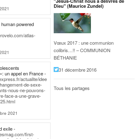
"Jésus-Christ nous a délivrés de
Dieu" (Maurice Zundel)
 2021
he human powered
erovelo.com/atlas-
Vœux 2017 : une communion
colibris…!! – COMMUNION
 2021
BÉTHANIE
dolescents
31 décembre 2016
»: un appel en France -
express.fr/actualite/idee
changement-de-sexe-
Tous les partages
ants-nous-ne-pouvons-
re-face-a-une-grave-
25.html
bre 2021
 exile -
nesmag.com/first-