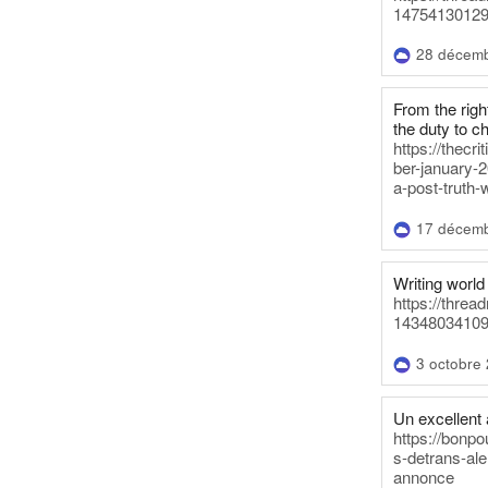
14754130129
28 décem
From the righ
the duty to c
https://thecr
ber-january-2
a-post-truth-
17 décem
Writing world 
https://threa
14348034109
3 octobre
Un excellent a
https://bonpo
s-detrans-ale
annonce