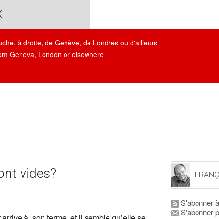
x
auche, à droite, de Genève, de Londres ou d'ailleurs
, from Geneva, London or elsewhere
ont vides?
FRANÇ
S'abonner à
S'abonner p
r
arrive à son terme, et il semble qu’elle se