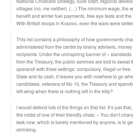
National Childcare Strategy, Sure Start, regional deve
villages (no, me neither). (…) The minimum wage, the wo
benefit and winter fuel payments, free eye tests and the
With British troops in Kosovo, even the wars were better
This list contains a philosophy of how governments cha
administered from the centre by brainy advisers, mone
recipients. Under the uninspiring banner of « standards 
from the Treasury, the public services are told to sweat th
operandi
with three settings: compulsory, illegal or free.
State and its cash, it leaves you with nowhere to go wh
candidates, veterans of No 10, the Treasury and spend
left-wing when there is nothing left in the kitty?
I would defend lots of the things on that list. It’s just t
the midst of one of their friendly chats: « You don’t c
task now, which is barely mentioned by anyone, is to ge
shrinking.