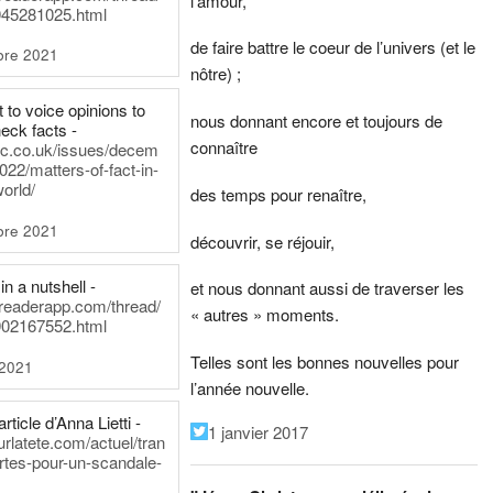
l’amour,
45281025.html
de faire battre le coeur de l’univers (et le
bre 2021
nôtre) ;
t to voice opinions to
nous donnant encore et toujours de
heck facts -
connaître
itic.co.uk/issues/decem
022/matters-of-fact-in-
world/
des temps pour renaître,
bre 2021
découvrir, se réjouir,
in a nutshell -
et nous donnant aussi de traverser les
dreaderapp.com/thread/
« autres » moments.
02167552.html
Telles sont les bonnes nouvelles pour
 2021
l’année nouvelle.
rticle d’Anna Lietti -
1 janvier 2017
urlatete.com/actuel/tran
rtes-pour-un-scandale-