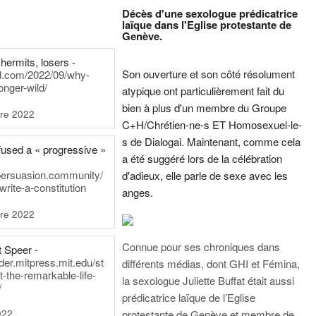
Décès d'une sexologue prédicatrice
laïque dans l'Eglise protestante de
Genève.
hermits, losers -
Son ouverture et son côté résolument
rd.com/2022/09/why-
onger-wild/
atypique ont particulièrement fait du
bien à plus d'un membre du Groupe
re 2022
C+H/Chrétien-ne-s ET Homosexuel-le-
s de Dialogai. Maintenant, comme cela
fused a « progressive »
a été suggéré lors de la célébration
persuasion.community/
d'adieux, elle parle de sexe avec les
write-a-constitution
anges.
re 2022
Connue pour ses chroniques dans
t Speer -
ader.mitpress.mit.edu/st
différents médias, dont GHI et Fémina,
t-the-remarkable-life-
la sexologue Juliette Buffat était aussi
/
prédicatrice laïque de l’Eglise
022
protestante de Genève et membre de