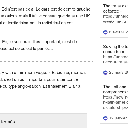
The trans ex
 Ed n’est pas cela: Le gars est de centre-gauche,
defeated -
 taxations mais il fait le constat que dans une UK
https://unher
week-the-tra
 et territorialement, la redistribution est
8 avril 20
 Ed, le seul mais il est important, c’est de
Solving the tr
se bêtise qu’est la parité….
conundrum -
https://unhe
need-a-trans
try with a minimum wage. » Et bien si, même si
25 mars 2
, c’est un outil important pour lutter contre
ve du type anglo-saxon. Et finalement Blair a
The Left and 
comprehensiv
https://newl
n-latin-americ
dictatorships
12 janvier
 fermés