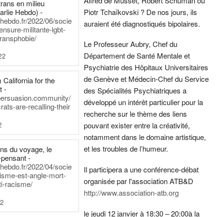
Alfred de Musset, Robert Schuman ou
rans en milieu
arlie Hebdo) -
Piotr Tchaïkovski ? De nos jours, ils
iehebdo.fr/2022/06/socie
auraient été diagnostiqués bipolaires.
ensure-militante-lgbt-
ransphobie/
Le Professeur Aubry, Chef du
Département de Santé Mentale et
22
Psychiatrie des Hôpitaux Universitaires
de Genève et Médecin-Chef du Service
California for the
t -
des Spécialités Psychiatriques a
persuasion.community/
développé un intérêt particulier pour la
ts-are-recalling-their
recherche sur le thème des liens
2
pouvant exister entre la créativité,
notamment dans le domaine artistique,
et les troubles de l’humeur.
ens du voyage, le
-pensant -
iehebdo.fr/2022/04/socie
Il participera a une conférence-débat
anisme-est-angle-mort-
organisée par l'association ATB&D
ti-racisme/
http://www.association-atb.org
22
le jeudi 12 janvier à 18:30 – 20:00
à la