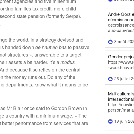
lopment agencies and five millennium
rking families tax credit, more child
André Gorz e
 second state pension (formerly Serps).
décroissance
.
decroissance-
aux-pauvres/
nge the world. In a strategy devised and
3 août 20
y is handed down
de haut en bas
to passive
not structures », answerable to a target
Gender prejud
https://www.r
eir assets a bit harder. It’s a
modus
-would-have-
 And because it so relies on the central
en the money runs out. Do any of the
26 juillet 
ing departments, know what it means to be
Multiculturalis
intersectionali
https://newli
hat, as Mr Blair once said to Gordon Brown in
person/maria
hange a country with a minimum wage. » The
19 juin 20
t better performance from services that are