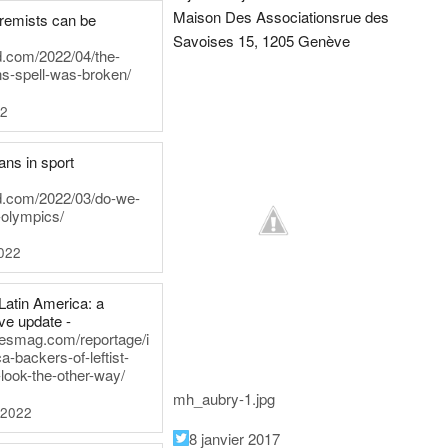
Maison Des Associations
rue des
tremists can be
Savoises 15, 1205 Genève
d.com/2022/04/the-
ns-spell-was-broken/
22
ans in sport
rd.com/2022/03/do-we-
-olympics/
022
Latin America: a
e update -
inesmag.com/reportage/i
a-backers-of-leftist-
-look-the-other-way/
mh_aubry-1.jpg
 2022
8 janvier 2017