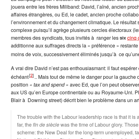
jouera entre les frères Miliband: David, l’aîné, ancien proc
affaires étrangères, ou Ed, le cadet, ancien proche collab
l’environnement et du changement climatique. Le résultat 
complexe puisqu’il agrège plusieurs cercles électoraux (le
membres des syndicats, tous invités à ranger les
six
cinq 
additionne aux suffrages directs la « préférence » restante
moins de voix, successivement éliminés jusqu’à ce qu’un
A vrai dire David n’est pas enthousiasmant: il faut espérer 
[
2
]
échéant
.. Mais tout de même le danger pour la gauche d
position
« tax and spend »
avec Ed, que l’on peut observe
aux US qu’en Europe continentale ou au Royaume-Uni. Phil
Blair à Downing street) décrit bien le problème dans un ar
The trouble with the Labour leadership race is that it is a
far, the
fin de siècle
was the time of Labour glory. Those
scheme: the New Deal for the long-term unemployed, taxes 