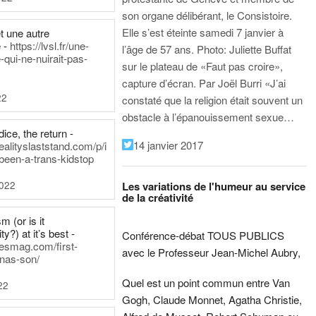
son organe délibérant, le Consistoire.
Elle s’est éteinte samedi 7 janvier à
t une autre
 -
https://lvsl.fr/une-
l’âge de 57 ans.
Photo: Juliette Buffat
qui-ne-nuirait-pas-
sur le plateau de «Faut pas croire»,
capture d’écran.
Par Joël Burri
«J’ai
22
constaté que la religion était souvent un
obstacle à l’épanouissement sexue…
ice, the return -
14 janvier 2017
ealityslaststand.com/p/i
been-a-trans-kidstop
2022
Les variations de l'humeur au service
de la créativité
m (or is it
ty?) at it’s best -
Conférence-débat TOUS PUBLICS
nesmag.com/first-
avec le Professeur Jean-Michel Aubry,
nas-son/
Quel est un point commun entre Van
22
Gogh, Claude Monnet, Agatha Christie,