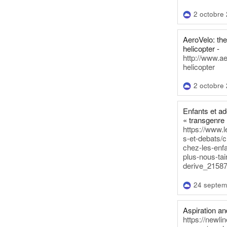
2 octobre
AeroVelo: t
helicopter -
http://www.a
helicopter
2 octobre
Enfants et a
« transgenre 
https://www.l
s-et-debats/
chez-les-enf
plus-nous-tai
derive_21587
24 septem
Aspiration and
https://newli