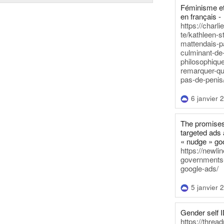
Féminisme et
en français -
https://charl
te/kathleen-s
mattendais-p
culminant-de
philosophique
remarquer-qu
pas-de-penis
6 janvier 
The promises
targeted ads 
« nudge » go
https://newl
governments-t
google-ads/
5 janvier 
Gender self I
https://threa