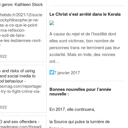
 genre: Kathleen Stock
Le Christ s'est arrêté dans le Kerala
iehebdo.fr/2021/12/socie
tockphilosophe-je-ne-
as-a-ce-que-le-point-
-ma-reflexion-
A cause du rejet et de l’hostilité dont
-soit-de-faire-
e-les-lesbiennes-nont-
elles sont victimes, bon nombre de
/
personnes trans ne terminent pas leur
scolarité. Mais en Inde, des nonnes
2022
ont…
 and risks of using
7 janvier 2017
and social media to
od behaviour -
inesmag.com/reportage/
Bonnes nouvelles pour l’année
ry-to-fight-crime-via-
nouvelle :
2022
En 2017, elle continuera,
la Source qui pulse la lumière de
D and sex offenders -
dreaderapp.com/thread/