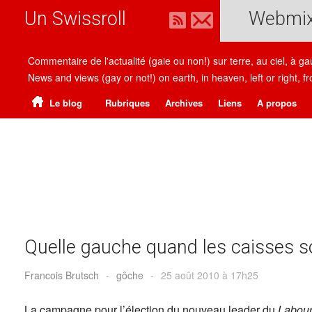
Un Swissroll
Webmi
Commentaire de l'actualité (gaie ou non!) sur terre, au ciel, à g
News and views (gay or not!) on earth, in heaven, left or right
Le blog
Rubriques
Archives
Liens
A propos
Quelle gauche quand les caisses s
Francois Brutsch
-
gôche
-
25 août 2010 à 17h25
La campagne pour l’élection du nouveau leader du
Labou