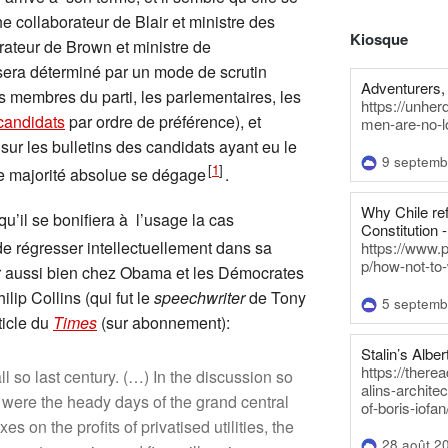
he collaborateur de Blair et ministre des
Kiosque
orateur de Brown et ministre de
sera déterminé par un mode de scrutin
Adventurers, 
s membres du parti, les parlementaires, les
https://unhe
candidats
par ordre de préférence), et
men-are-no-l
 sur les bulletins des candidats ayant eu le
9 septemb
[
1
]
e majorité absolue se dégage
.
Why Chile re
qu’il se bonifiera à l’usage la cas
Constitution -
e régresser intellectuellement dans sa
https://www.
p/how-not-to-
r aussi bien chez Obama et les Démocrates
ip Collins (qui fut le
speechwriter
de Tony
5 septemb
ticle du
Times
(sur abonnement):
Stalin’s Alber
https://there
ll so last century. (…) In the discussion so
alins-architec
 were the heady days of the grand central
of-boris-iofan
on the profits of privatised utilities, the
28 août 2