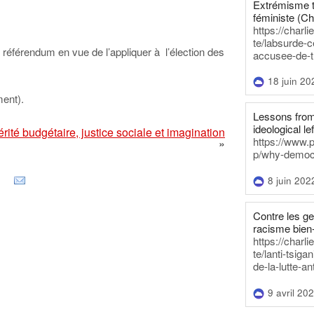
Extrémisme t
féministe (Ch
https://charl
te/labsurde-c
un référendum en vue de l’appliquer à l’élection des
accusee-de-t
.
18 juin 20
ment).
Lessons from 
ideological lef
rité budgétaire, justice sociale et imagination
https://www.
»
p/why-democra
8 juin 202
Contre les g
racisme bien
https://charl
te/lanti-tsig
de-la-lutte-an
9 avril 20