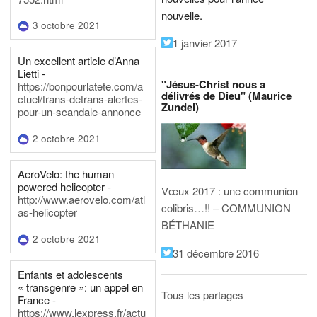
nouvelle.
3 octobre 2021
1 janvier 2017
Un excellent article d’Anna
Lietti -
"Jésus-Christ nous a
https://bonpourlatete.com/a
délivrés de Dieu" (Maurice
ctuel/trans-detrans-alertes-
Zundel)
pour-un-scandale-annonce
2 octobre 2021
AeroVelo: the human
powered helicopter -
Vœux 2017 : une communion
http://www.aerovelo.com/atl
colibris…!! – COMMUNION
as-helicopter
BÉTHANIE
2 octobre 2021
31 décembre 2016
Enfants et adolescents
« transgenre »: un appel en
Tous les partages
France -
https://www.lexpress.fr/actu