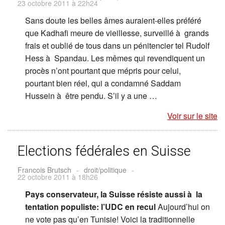
23 octobre 2011 à 22h24
Sans doute les belles âmes auraient-elles préféré
que Kadhafi meure de vieillesse, surveillé à grands
frais et oublié de tous dans un pénitencier tel Rudolf
Hess à Spandau. Les mêmes qui revendiquent un
procès n’ont pourtant que mépris pour celui,
pourtant bien réel, qui a condamné Saddam
Hussein à être pendu. S’il y a une …
Voir sur le site
Elections fédérales en Suisse
Francois Brutsch
-
droit/politique
-
22 octobre 2011 à 18h26
Pays conservateur, la Suisse résiste aussi à la
tentation populiste: l’UDC en recul
Aujourd’hui on
ne vote pas qu’en Tunisie! Voici la traditionnelle