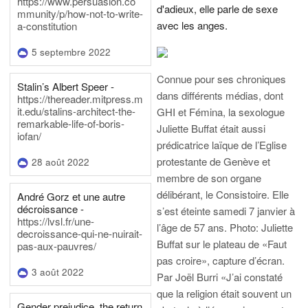
https://www.persuasion.co
d'adieux, elle parle de sexe
mmunity/p/how-not-to-write-
avec les anges.
a-constitution
5 septembre 2022
Connue pour ses chroniques
Stalin’s Albert Speer -
dans différents médias, dont
https://thereader.mitpress.m
it.edu/stalins-architect-the-
GHI et Fémina, la sexologue
remarkable-life-of-boris-
Juliette Buffat était aussi
iofan/
prédicatrice laïque de l’Eglise
protestante de Genève et
28 août 2022
membre de son organe
délibérant, le Consistoire. Elle
André Gorz et une autre
décroissance -
s’est éteinte samedi 7 janvier à
https://lvsl.fr/une-
l’âge de 57 ans.
Photo: Juliette
decroissance-qui-ne-nuirait-
Buffat sur le plateau de «Faut
pas-aux-pauvres/
pas croire», capture d’écran.
3 août 2022
Par Joël Burri
«J’ai constaté
que la religion était souvent un
Gender prejudice, the return