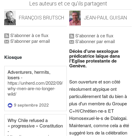
Les auteurs et ce qu'ils partagent
FRANÇOIS BRUTSCH
JEAN-PAUL GUISAN
S'abonner à ce flux
S'abonner à ce flux
S'abonner par email
S'abonner par email
Décès d'une sexologue
prédicatrice laïque dans
Kiosque
l'Eglise protestante de
Genève.
Adventurers, hermits,
losers -
Son ouverture et son côté
https://unherd.com/2022/09/
why-men-are-no-longer-
résolument atypique ont
wild/
particulièrement fait du bien à
plus d'un membre du Groupe
9 septembre 2022
C+H/Chrétien-ne-s ET
Homosexuel-le-s de Dialogai.
Why Chile refused a
Maintenant, comme cela a été
« progressive » Constitution
-
suggéré lors de la célébration