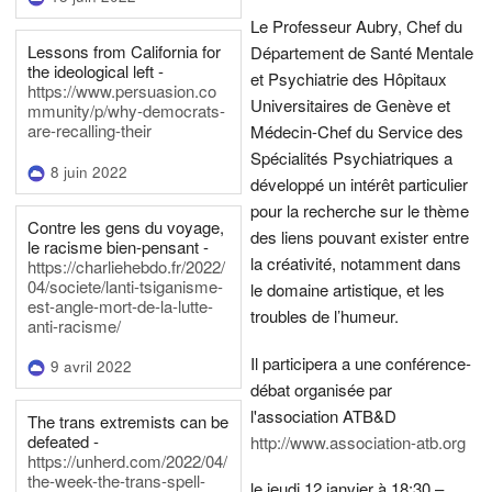
Le Professeur Aubry, Chef du
Lessons from California for
Département de Santé Mentale
the ideological left -
et Psychiatrie des Hôpitaux
https://www.persuasion.co
Universitaires de Genève et
mmunity/p/why-democrats-
are-recalling-their
Médecin-Chef du Service des
Spécialités Psychiatriques a
8 juin 2022
développé un intérêt particulier
pour la recherche sur le thème
Contre les gens du voyage,
des liens pouvant exister entre
le racisme bien-pensant -
la créativité, notamment dans
https://charliehebdo.fr/2022/
04/societe/lanti-tsiganisme-
le domaine artistique, et les
est-angle-mort-de-la-lutte-
troubles de l’humeur.
anti-racisme/
Il participera a une conférence-
9 avril 2022
débat organisée par
l'association ATB&D
The trans extremists can be
defeated -
http://www.association-atb.org
https://unherd.com/2022/04/
the-week-the-trans-spell-
le jeudi 12 janvier à 18:30 –