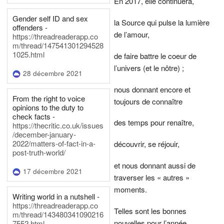
En 2017, elle continuera,
Gender self ID and sex
la Source qui pulse la lumière
offenders -
de l’amour,
https://threadreaderapp.co
m/thread/147541301294528
1025.html
de faire battre le coeur de
l’univers (et le nôtre) ;
28 décembre 2021
nous donnant encore et
From the right to voice
toujours de connaître
opinions to the duty to
check facts -
des temps pour renaître,
https://thecritic.co.uk/issues
/december-january-
2022/matters-of-fact-in-a-
découvrir, se réjouir,
post-truth-world/
et nous donnant aussi de
17 décembre 2021
traverser les « autres »
moments.
Writing world in a nutshell -
https://threadreaderapp.co
Telles sont les bonnes
m/thread/143480341090216
nouvelles pour l’année
7552.html