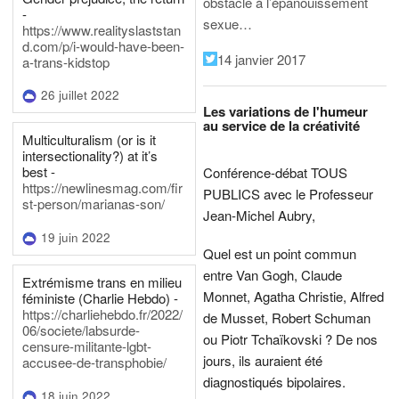
obstacle à l’épanouissement
-
sexue…
https://www.realityslaststan
d.com/p/i-would-have-been-
14 janvier 2017
a-trans-kidstop
26 juillet 2022
Les variations de l'humeur
au service de la créativité
Multiculturalism (or is it
intersectionality?) at it’s
best -
Conférence-débat TOUS
https://newlinesmag.com/fir
PUBLICS avec le Professeur
st-person/marianas-son/
Jean-Michel Aubry,
19 juin 2022
Quel est un point commun
entre Van Gogh, Claude
Extrémisme trans en milieu
Monnet, Agatha Christie, Alfred
féministe (Charlie Hebdo) -
https://charliehebdo.fr/2022/
de Musset, Robert Schuman
06/societe/labsurde-
ou Piotr Tchaïkovski ? De nos
censure-militante-lgbt-
jours, ils auraient été
accusee-de-transphobie/
diagnostiqués bipolaires.
18 juin 2022