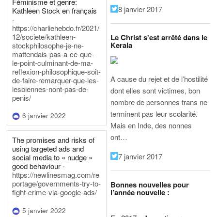
Féminisme et genre:
8 janvier 2017
Kathleen Stock en français
-
https://charliehebdo.fr/2021/
12/societe/kathleen-
Le Christ s'est arrêté dans le
Kerala
stockphilosophe-je-ne-
mattendais-pas-a-ce-que-
le-point-culminant-de-ma-
reflexion-philosophique-soit-
A cause du rejet et de l’hostilité
de-faire-remarquer-que-les-
lesbiennes-nont-pas-de-
dont elles sont victimes, bon
penis/
nombre de personnes trans ne
terminent pas leur scolarité.
6 janvier 2022
Mais en Inde, des nonnes
ont…
The promises and risks of
using targeted ads and
7 janvier 2017
social media to « nudge »
good behaviour -
https://newlinesmag.com/re
portage/governments-try-to-
Bonnes nouvelles pour
l’année nouvelle :
fight-crime-via-google-ads/
5 janvier 2022