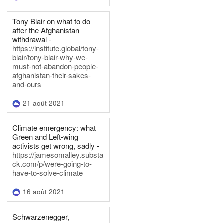
Tony Blair on what to do
after the Afghanistan
withdrawal -
https://institute.global/tony-
blair/tony-blair-why-we-
must-not-abandon-people-
afghanistan-their-sakes-
and-ours
21 août 2021
Climate emergency: what
Green and Left-wing
activists get wrong, sadly -
https://jamesomalley.substa
ck.com/p/were-going-to-
have-to-solve-climate
16 août 2021
Schwarzenegger,