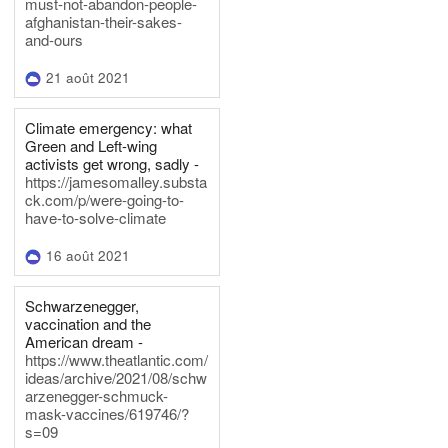
must-not-abandon-people-
afghanistan-their-sakes-
and-ours
21 août 2021
Climate emergency: what
Green and Left-wing
activists get wrong, sadly -
https://jamesomalley.substa
ck.com/p/were-going-to-
have-to-solve-climate
16 août 2021
Schwarzenegger,
vaccination and the
American dream -
https://www.theatlantic.com/
ideas/archive/2021/08/schw
arzenegger-schmuck-
mask-vaccines/619746/?
s=09