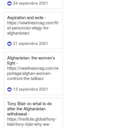
24 septembre 2021
Aspiration and exile -
https://newlinesmag.com/fir
st-person/an-elegy-for-
afghanistan/
21 septembre 2021
Afghanistan: the women’s
fight -
https://newlinesmag.com/re
portage/afghan-women-
confront-the-taliban/
13 septembre 2021
Tony Blair on what to do
after the Afghanistan
withdrawal -
https://institute.global/tony-
blair/tony-blair-why-we-