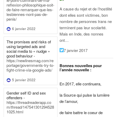
le-point-culminant-de-ma-
reflexion-philosophique-soit-
A cause du rejet et de l’hostilité
de-faire-remarquer-que-les-
lesbiennes-nont-pas-de-
dont elles sont victimes, bon
penis/
nombre de personnes trans ne
terminent pas leur scolarité.
6 janvier 2022
Mais en Inde, des nonnes
ont…
The promises and risks of
using targeted ads and
7 janvier 2017
social media to « nudge »
good behaviour -
https://newlinesmag.com/re
portage/governments-try-to-
Bonnes nouvelles pour
l’année nouvelle :
fight-crime-via-google-ads/
5 janvier 2022
En 2017, elle continuera,
Gender self ID and sex
la Source qui pulse la lumière
offenders -
de l’amour,
https://threadreaderapp.co
m/thread/147541301294528
1025.html
de faire battre le coeur de