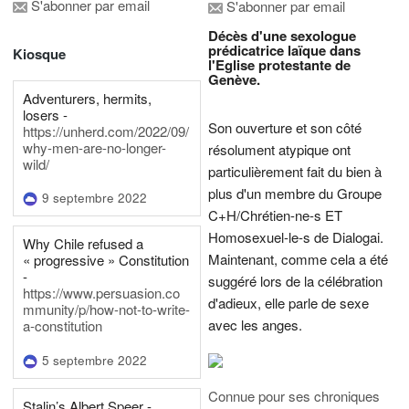
S'abonner par email
S'abonner par email
Décès d'une sexologue
prédicatrice laïque dans
Kiosque
l'Eglise protestante de
Genève.
Adventurers, hermits,
losers -
Son ouverture et son côté
https://unherd.com/2022/09/
why-men-are-no-longer-
résolument atypique ont
wild/
particulièrement fait du bien à
plus d'un membre du Groupe
9 septembre 2022
C+H/Chrétien-ne-s ET
Homosexuel-le-s de Dialogai.
Why Chile refused a
Maintenant, comme cela a été
« progressive » Constitution
-
suggéré lors de la célébration
https://www.persuasion.co
d'adieux, elle parle de sexe
mmunity/p/how-not-to-write-
avec les anges.
a-constitution
5 septembre 2022
Connue pour ses chroniques
Stalin’s Albert Speer -