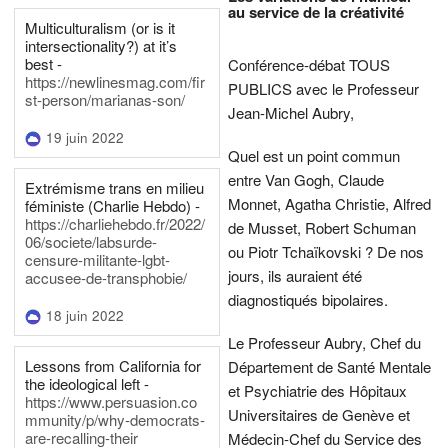
au service de la créativité
Multiculturalism (or is it
intersectionality?) at it’s
best -
Conférence-débat TOUS
https://newlinesmag.com/fir
PUBLICS avec le Professeur
st-person/marianas-son/
Jean-Michel Aubry,
19 juin 2022
Quel est un point commun
entre Van Gogh, Claude
Extrémisme trans en milieu
Monnet, Agatha Christie, Alfred
féministe (Charlie Hebdo) -
https://charliehebdo.fr/2022/
de Musset, Robert Schuman
06/societe/labsurde-
ou Piotr Tchaïkovski ? De nos
censure-militante-lgbt-
jours, ils auraient été
accusee-de-transphobie/
diagnostiqués bipolaires.
18 juin 2022
Le Professeur Aubry, Chef du
Lessons from California for
Département de Santé Mentale
the ideological left -
et Psychiatrie des Hôpitaux
https://www.persuasion.co
Universitaires de Genève et
mmunity/p/why-democrats-
are-recalling-their
Médecin-Chef du Service des