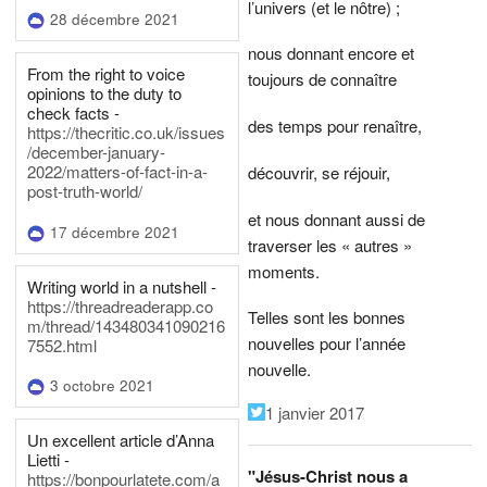
l’univers (et le nôtre) ;
28 décembre 2021
nous donnant encore et
From the right to voice
toujours de connaître
opinions to the duty to
check facts -
des temps pour renaître,
https://thecritic.co.uk/issues
/december-january-
2022/matters-of-fact-in-a-
découvrir, se réjouir,
post-truth-world/
et nous donnant aussi de
17 décembre 2021
traverser les « autres »
moments.
Writing world in a nutshell -
https://threadreaderapp.co
Telles sont les bonnes
m/thread/143480341090216
nouvelles pour l’année
7552.html
nouvelle.
3 octobre 2021
1 janvier 2017
Un excellent article d’Anna
Lietti -
"Jésus-Christ nous a
https://bonpourlatete.com/a