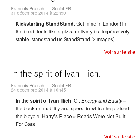
Francois Brutsch
-
Social FB
-
31 décembre 2014 à 22h50
Kickstarting StandStand.
Got mine in London! In
the box it feels like a pizza delivery but impressively
stable. standstand.us StandStand (2 images)
Voir sur le site
In the spirit of Ivan Illich.
Francois Brutsch
-
Social FB
-
24 décembre 2014 à 10h45
In the spirit of Ivan Illich.
Cf.
Energy and Equity
–
the book on mobility and speed in which he praised
the bicycle. Harry’s Place » Roads Were Not Built
For Cars
Voir sur le site