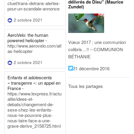
délivrés de Dieu" (Maurice
ctuel/trans-detrans-alertes-
Zundel)
pour-un-scandale-annonce
2 octobre 2021
AeroVelo: the human
powered helicopter -
Vœux 2017 : une communion
http://www.aerovelo.com/atl
colibris…!! – COMMUNION
as-helicopter
BÉTHANIE
2 octobre 2021
31 décembre 2016
Enfants et adolescents
« transgenre »: un appel en
Tous les partages
France -
https://www.lexpress.fr/actu
alite/idees-et-
debats/changement-de-
sexe-chez-les-enfants-
nous-ne-pouvons-plus-
nous-taire-face-a-une-
grave-derive_2158725.html