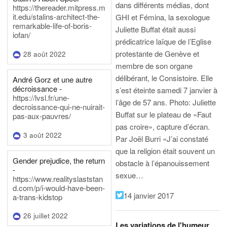
dans différents médias, dont
https://thereader.mitpress.m
it.edu/stalins-architect-the-
GHI et Fémina, la sexologue
remarkable-life-of-boris-
Juliette Buffat était aussi
iofan/
prédicatrice laïque de l’Eglise
protestante de Genève et
28 août 2022
membre de son organe
délibérant, le Consistoire. Elle
André Gorz et une autre
décroissance -
s’est éteinte samedi 7 janvier à
https://lvsl.fr/une-
l’âge de 57 ans.
Photo: Juliette
decroissance-qui-ne-nuirait-
Buffat sur le plateau de «Faut
pas-aux-pauvres/
pas croire», capture d’écran.
3 août 2022
Par Joël Burri
«J’ai constaté
que la religion était souvent un
Gender prejudice, the return
obstacle à l’épanouissement
-
sexue…
https://www.realityslaststan
d.com/p/i-would-have-been-
14 janvier 2017
a-trans-kidstop
26 juillet 2022
Les variations de l'humeur