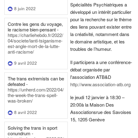
Spécialités Psychiatriques a
8 juin 2022
développé un intérêt particulier
pour la recherche sur le thème
Contre les gens du voyage,
des liens pouvant exister entre
le racisme bien-pensant -
la créativité, notamment dans
https://charliehebdo.fr/2022/
04/societe/lanti-tsiganisme-
le domaine artistique, et les
est-angle-mort-de-la-lutte-
troubles de l’humeur.
anti-racisme/
Il participera a une conférence-
9 avril 2022
débat organisée par
l'association ATB&D
The trans extremists can be
defeated -
http://www.association-atb.org
https://unherd.com/2022/04/
the-week-the-trans-spell-
le jeudi 12 janvier à 18:30 –
was-broken/
20:00
à la Maison Des
Associations
rue des Savoises
8 avril 2022
15, 1205 Genève
Solving the trans in sport
conundrum -