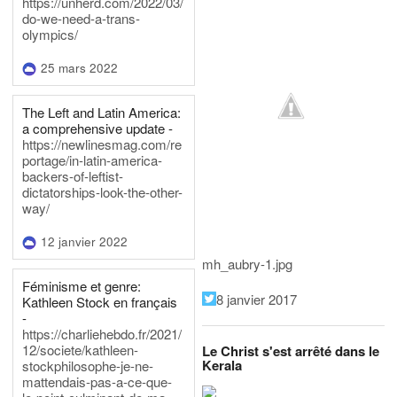
https://unherd.com/2022/03/
do-we-need-a-trans-
olympics/
25 mars 2022
The Left and Latin America:
a comprehensive update -
https://newlinesmag.com/re
portage/in-latin-america-
backers-of-leftist-
dictatorships-look-the-other-
way/
12 janvier 2022
mh_aubry-1.jpg
Féminisme et genre:
8 janvier 2017
Kathleen Stock en français
-
https://charliehebdo.fr/2021/
12/societe/kathleen-
Le Christ s'est arrêté dans le
Kerala
stockphilosophe-je-ne-
mattendais-pas-a-ce-que-