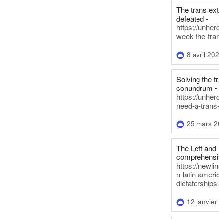
The trans ex
defeated -
https://unher
week-the-tra
8 avril 20
Solving the tr
conundrum -
https://unhe
need-a-trans
25 mars 2
The Left and 
comprehensiv
https://newl
n-latin-americ
dictatorships
12 janvier