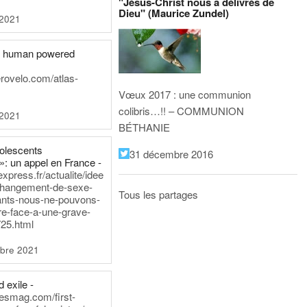
"Jésus-Christ nous a délivrés de
Dieu" (Maurice Zundel)
 2021
he human powered
erovelo.com/atlas-
Vœux 2017 : une communion
colibris…!! – COMMUNION
 2021
BÉTHANIE
dolescents
31 décembre 2016
»: un appel en France -
express.fr/actualite/idee
changement-de-sexe-
Tous les partages
ants-nous-ne-pouvons-
re-face-a-une-grave-
25.html
bre 2021
 exile -
nesmag.com/first-