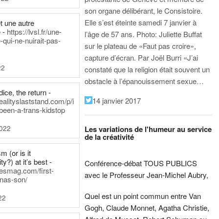
son organe délibérant, le Consistoire.
Elle s’est éteinte samedi 7 janvier à
t une autre
 -
https://lvsl.fr/une-
l’âge de 57 ans.
Photo: Juliette Buffat
qui-ne-nuirait-pas-
sur le plateau de «Faut pas croire»,
capture d’écran.
Par Joël Burri
«J’ai
22
constaté que la religion était souvent un
obstacle à l’épanouissement sexue…
ice, the return -
14 janvier 2017
ealityslaststand.com/p/i
been-a-trans-kidstop
2022
Les variations de l'humeur au service
de la créativité
m (or is it
ty?) at it’s best -
Conférence-débat TOUS PUBLICS
nesmag.com/first-
avec le Professeur Jean-Michel Aubry,
nas-son/
Quel est un point commun entre Van
22
Gogh, Claude Monnet, Agatha Christie,