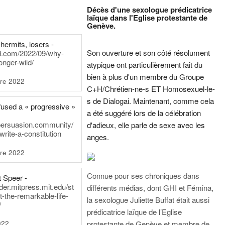
Décès d'une sexologue prédicatrice
laïque dans l'Eglise protestante de
Genève.
hermits, losers -
Son ouverture et son côté résolument
rd.com/2022/09/why-
onger-wild/
atypique ont particulièrement fait du
bien à plus d'un membre du Groupe
re 2022
C+H/Chrétien-ne-s ET Homosexuel-le-
s de Dialogai. Maintenant, comme cela
fused a « progressive »
a été suggéré lors de la célébration
persuasion.community/
d'adieux, elle parle de sexe avec les
write-a-constitution
anges.
re 2022
Connue pour ses chroniques dans
t Speer -
ader.mitpress.mit.edu/st
différents médias, dont GHI et Fémina,
t-the-remarkable-life-
la sexologue Juliette Buffat était aussi
/
prédicatrice laïque de l’Eglise
022
protestante de Genève et membre de