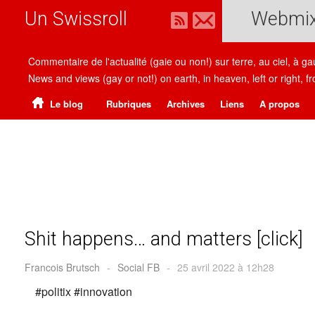
Un Swissroll
Webmi
Commentaire de l'actualité (gaie ou non!) sur terre, au ciel, à g
News and views (gay or not!) on earth, in heaven, left or right
Le blog
Rubriques
Archives
Liens
A propos
Shit happens… and matters [click]
Francois Brutsch
-
Social FB
-
25 avril 2022 à 12h28
#politix #innovation