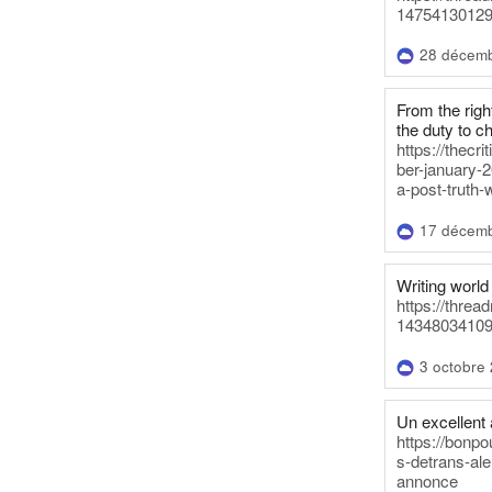
14754130129
28 décem
From the righ
the duty to c
https://thecr
ber-january-2
a-post-truth-
17 décem
Writing world 
https://threa
14348034109
3 octobre
Un excellent a
https://bonpo
s-detrans-ale
annonce