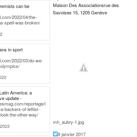
Maison Des Associations
rue des
tremists can be
Savoises 15, 1205 Genève
d.com/2022/04/the-
ns-spell-was-broken/
22
ans in sport
rd.com/2022/03/do-we-
-olympics/
022
Latin America: a
e update -
inesmag.com/reportage/i
a-backers-of-leftist-
-look-the-other-way/
mh_aubry-1.jpg
 2022
8 janvier 2017