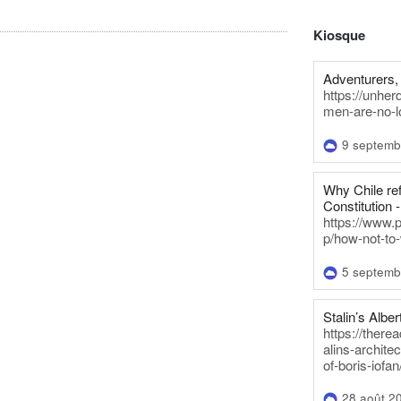
Kiosque
Adventurers, 
https://unhe
men-are-no-l
9 septemb
Why Chile re
Constitution -
https://www.
p/how-not-to-
5 septemb
Stalin’s Alber
https://there
alins-architec
of-boris-iofan
28 août 2