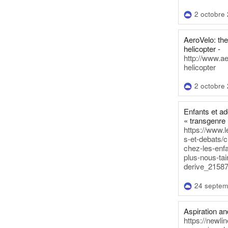
2 octobre
AeroVelo: t
helicopter -
http://www.a
helicopter
2 octobre
Enfants et a
« transgenre 
https://www.l
s-et-debats/
chez-les-enf
plus-nous-tai
derive_21587
24 septem
Aspiration and
https://newli