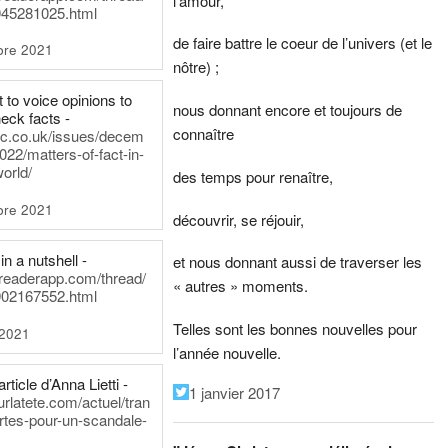
l’amour,
45281025.html
de faire battre le coeur de l’univers (et le
bre 2021
nôtre) ;
t to voice opinions to
nous donnant encore et toujours de
heck facts -
connaître
itic.co.uk/issues/decem
022/matters-of-fact-in-
world/
des temps pour renaître,
bre 2021
découvrir, se réjouir,
in a nutshell -
et nous donnant aussi de traverser les
dreaderapp.com/thread/
« autres » moments.
02167552.html
Telles sont les bonnes nouvelles pour
 2021
l’année nouvelle.
rticle d’Anna Lietti -
1 janvier 2017
urlatete.com/actuel/tran
rtes-pour-un-scandale-