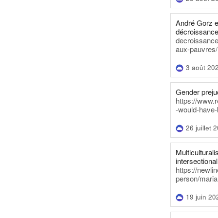
André Gorz e
décroissance
decroissance-
aux-pauvres/
3 août 20
Gender prejud
https://www.r
-would-have-
26 juillet 
Multiculturalis
intersectionali
https://newli
person/maria
19 juin 20