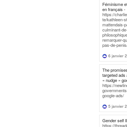
Féminisme et
en français -
https://charl
te/kathleen-s
mattendais-p
culminant-de
philosophique
remarquer-qu
pas-de-penis
6 janvier 
The promises
targeted ads 
« nudge » go
https://newl
governments-t
google-ads/
5 janvier 
Gender self I
https://threa