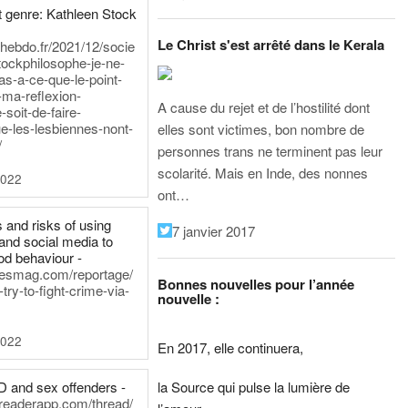
 genre: Kathleen Stock
Le Christ s'est arrêté dans le Kerala
iehebdo.fr/2021/12/socie
tockphilosophe-je-ne-
as-a-ce-que-le-point-
-ma-reflexion-
A cause du rejet et de l’hostilité dont
-soit-de-faire-
e-les-lesbiennes-nont-
elles sont victimes, bon nombre de
/
personnes trans ne terminent pas leur
scolarité. Mais en Inde, des nonnes
2022
ont…
 and risks of using
7 janvier 2017
and social media to
od behaviour -
inesmag.com/reportage/
Bonnes nouvelles pour l’année
ry-to-fight-crime-via-
nouvelle :
2022
En 2017, elle continuera,
la Source qui pulse la lumière de
D and sex offenders -
dreaderapp.com/thread/