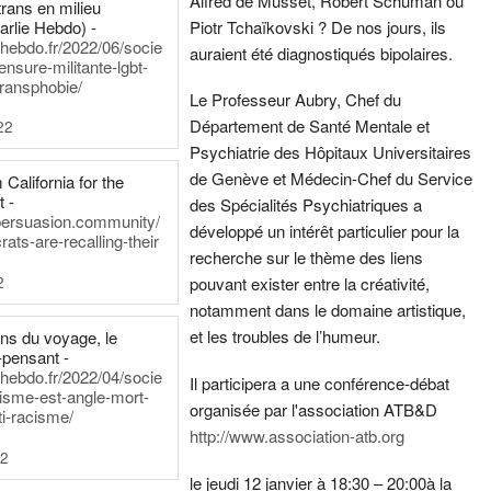
Alfred de Musset, Robert Schuman ou
rans en milieu
arlie Hebdo) -
Piotr Tchaïkovski ? De nos jours, ils
iehebdo.fr/2022/06/socie
auraient été diagnostiqués bipolaires.
ensure-militante-lgbt-
ransphobie/
Le Professeur Aubry, Chef du
Département de Santé Mentale et
22
Psychiatrie des Hôpitaux Universitaires
de Genève et Médecin-Chef du Service
California for the
t -
des Spécialités Psychiatriques a
persuasion.community/
développé un intérêt particulier pour la
ts-are-recalling-their
recherche sur le thème des liens
2
pouvant exister entre la créativité,
notamment dans le domaine artistique,
et les troubles de l’humeur.
ens du voyage, le
-pensant -
iehebdo.fr/2022/04/socie
Il participera a une conférence-débat
anisme-est-angle-mort-
organisée par l'association ATB&D
ti-racisme/
http://www.association-atb.org
22
le jeudi 12 janvier à 18:30 – 20:00
à la