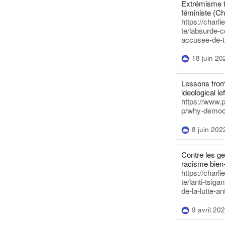
Extrémisme t
féministe (Ch
https://charl
te/labsurde-c
accusee-de-t
18 juin 20
Lessons from 
ideological lef
https://www.
p/why-democra
8 juin 202
Contre les g
racisme bien
https://charl
te/lanti-tsig
de-la-lutte-an
9 avril 20