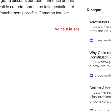
ce grand discours européen annoncé depuis
it le craindre après une telle gestation, et
Kiosque
franchement positif: si Cameron feint de
Adventurers, 
https://unhe
Voir sur le site
men-are-no-l
9 septemb
Why Chile re
Constitution -
https://www.
p/how-not-to-
5 septemb
Stalin’s Alber
https://there
alins-architec
of-boris-iofan
28 août 2