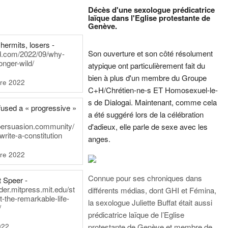
Décès d'une sexologue prédicatrice
laïque dans l'Eglise protestante de
Genève.
hermits, losers -
Son ouverture et son côté résolument
rd.com/2022/09/why-
onger-wild/
atypique ont particulièrement fait du
bien à plus d'un membre du Groupe
re 2022
C+H/Chrétien-ne-s ET Homosexuel-le-
s de Dialogai. Maintenant, comme cela
fused a « progressive »
a été suggéré lors de la célébration
persuasion.community/
d'adieux, elle parle de sexe avec les
write-a-constitution
anges.
re 2022
Connue pour ses chroniques dans
t Speer -
ader.mitpress.mit.edu/st
différents médias, dont GHI et Fémina,
t-the-remarkable-life-
la sexologue Juliette Buffat était aussi
/
prédicatrice laïque de l’Eglise
022
protestante de Genève et membre de