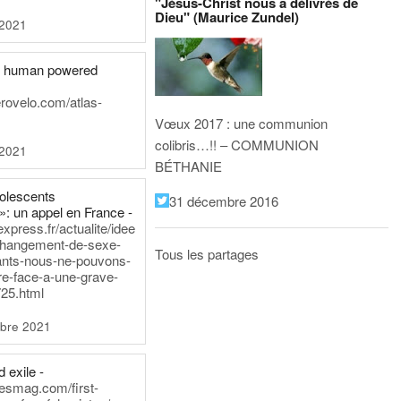
"Jésus-Christ nous a délivrés de
Dieu" (Maurice Zundel)
 2021
he human powered
erovelo.com/atlas-
Vœux 2017 : une communion
colibris…!! – COMMUNION
 2021
BÉTHANIE
dolescents
31 décembre 2016
»: un appel en France -
express.fr/actualite/idee
changement-de-sexe-
Tous les partages
ants-nous-ne-pouvons-
re-face-a-une-grave-
25.html
bre 2021
 exile -
nesmag.com/first-