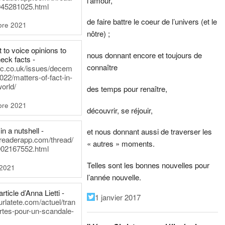
l’amour,
45281025.html
de faire battre le coeur de l’univers (et le
bre 2021
nôtre) ;
t to voice opinions to
nous donnant encore et toujours de
heck facts -
connaître
itic.co.uk/issues/decem
022/matters-of-fact-in-
world/
des temps pour renaître,
bre 2021
découvrir, se réjouir,
in a nutshell -
et nous donnant aussi de traverser les
dreaderapp.com/thread/
« autres » moments.
02167552.html
Telles sont les bonnes nouvelles pour
 2021
l’année nouvelle.
rticle d’Anna Lietti -
1 janvier 2017
urlatete.com/actuel/tran
rtes-pour-un-scandale-