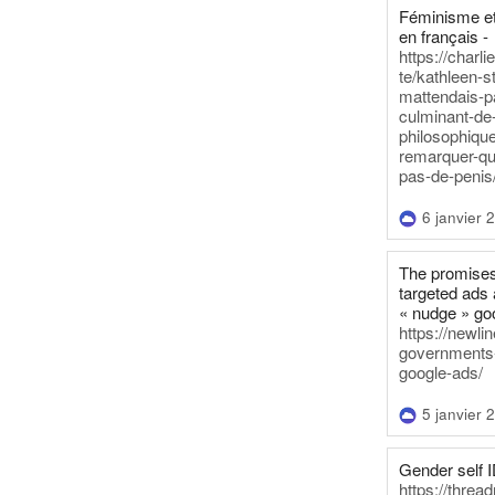
Féminisme et
en français -
https://charl
te/kathleen-s
mattendais-p
culminant-de
philosophique
remarquer-qu
pas-de-penis
6 janvier 
The promises
targeted ads 
« nudge » go
https://newl
governments-t
google-ads/
5 janvier 
Gender self I
https://threa