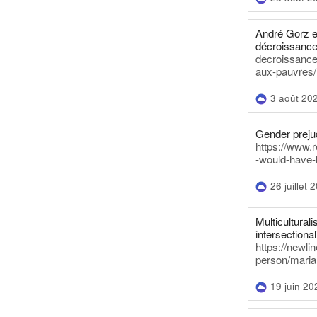
André Gorz e
décroissance
decroissance-
aux-pauvres/
3 août 20
Gender prejud
https://www.r
-would-have-
26 juillet 
Multiculturalis
intersectionali
https://newli
person/maria
19 juin 20