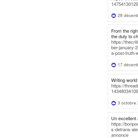
14754130129
28 décem
From the righ
the duty to c
https://thecr
ber-january-2
a-post-truth-
17 décem
Writing world 
https://threa
14348034109
3 octobre
Un excellent a
https://bonpo
s-detrans-ale
annonce