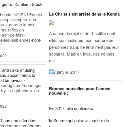
 genre: Kathleen Stock
Le Christ s'est arrêté dans le Kerala
iehebdo.fr/2021/12/socie
tockphilosophe-je-ne-
as-a-ce-que-le-point-
-ma-reflexion-
A cause du rejet et de l’hostilité dont
-soit-de-faire-
e-les-lesbiennes-nont-
elles sont victimes, bon nombre de
/
personnes trans ne terminent pas leur
scolarité. Mais en Inde, des nonnes
2022
ont…
 and risks of using
7 janvier 2017
and social media to
od behaviour -
inesmag.com/reportage/
Bonnes nouvelles pour l’année
ry-to-fight-crime-via-
nouvelle :
2022
En 2017, elle continuera,
la Source qui pulse la lumière de
D and sex offenders -
dreaderapp.com/thread/