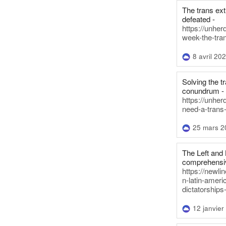
The trans ex
defeated -
https://unher
week-the-tra
8 avril 20
Solving the tr
conundrum -
https://unhe
need-a-trans
25 mars 2
The Left and 
comprehensiv
https://newl
n-latin-americ
dictatorships
12 janvier