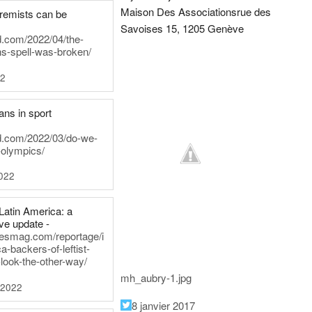
Maison Des Associations
rue des
tremists can be
Savoises 15, 1205 Genève
d.com/2022/04/the-
ns-spell-was-broken/
22
ans in sport
rd.com/2022/03/do-we-
-olympics/
022
Latin America: a
e update -
inesmag.com/reportage/i
a-backers-of-leftist-
-look-the-other-way/
mh_aubry-1.jpg
 2022
8 janvier 2017