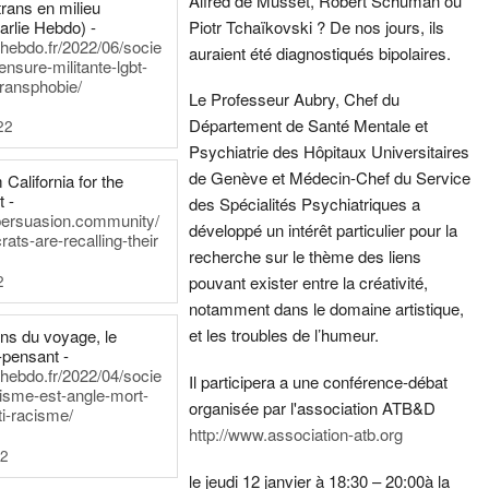
Alfred de Musset, Robert Schuman ou
rans en milieu
arlie Hebdo) -
Piotr Tchaïkovski ? De nos jours, ils
iehebdo.fr/2022/06/socie
auraient été diagnostiqués bipolaires.
ensure-militante-lgbt-
ransphobie/
Le Professeur Aubry, Chef du
Département de Santé Mentale et
22
Psychiatrie des Hôpitaux Universitaires
de Genève et Médecin-Chef du Service
California for the
t -
des Spécialités Psychiatriques a
persuasion.community/
développé un intérêt particulier pour la
ts-are-recalling-their
recherche sur le thème des liens
2
pouvant exister entre la créativité,
notamment dans le domaine artistique,
et les troubles de l’humeur.
ens du voyage, le
-pensant -
iehebdo.fr/2022/04/socie
Il participera a une conférence-débat
anisme-est-angle-mort-
organisée par l'association ATB&D
ti-racisme/
http://www.association-atb.org
22
le jeudi 12 janvier à 18:30 – 20:00
à la