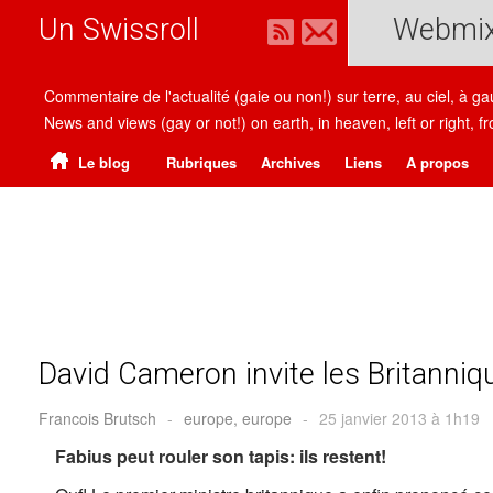
Un Swissroll
Webmi
Commentaire de l'actualité (gaie ou non!) sur terre, au ciel, à g
News and views (gay or not!) on earth, in heaven, left or right
Le blog
Rubriques
Archives
Liens
A propos
David Cameron invite les Britanniqu
Francois Brutsch
-
europe, europe
-
25 janvier 2013 à 1h19
Fabius peut rouler son tapis: ils restent!