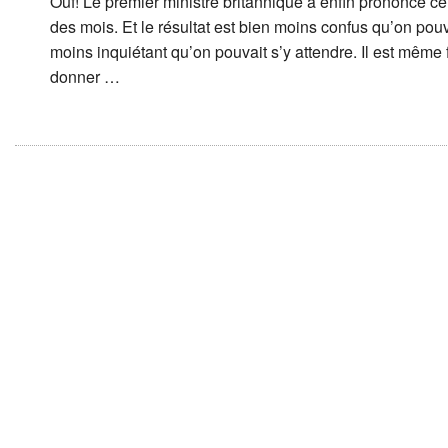
Ouf! Le premier ministre britannique a enfin prononcé 
des mois. Et le résultat est bien moins confus qu’on pouva
moins inquiétant qu’on pouvait s’y attendre. Il est même 
donner …