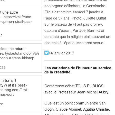
son organe délibérant, le Consistoire.
Elle s’est éteinte samedi 7 janvier à
t une autre
 -
https://lvsl.fr/une-
l’âge de 57 ans.
Photo: Juliette Buffat
qui-ne-nuirait-pas-
sur le plateau de «Faut pas croire»,
capture d’écran.
Par Joël Burri
«J’ai
22
constaté que la religion était souvent un
obstacle à l’épanouissement sexue…
ice, the return -
14 janvier 2017
ealityslaststand.com/p/i
been-a-trans-kidstop
2022
Les variations de l'humeur au service
de la créativité
m (or is it
ty?) at it’s best -
Conférence-débat TOUS PUBLICS
nesmag.com/first-
avec le Professeur Jean-Michel Aubry,
nas-son/
Quel est un point commun entre Van
22
Gogh, Claude Monnet, Agatha Christie,