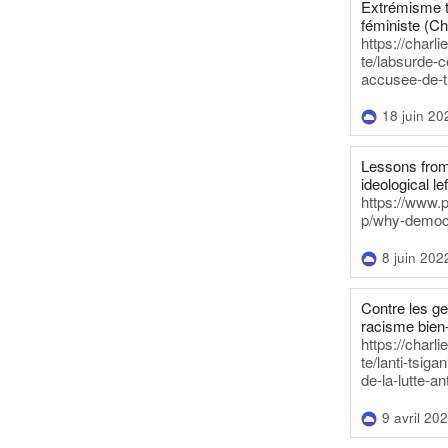
Extrémisme t
féministe (Ch
https://charl
te/labsurde-c
accusee-de-t
18 juin 20
Lessons from 
ideological lef
https://www.
p/why-democra
8 juin 202
Contre les g
racisme bien
https://charl
te/lanti-tsig
de-la-lutte-an
9 avril 20