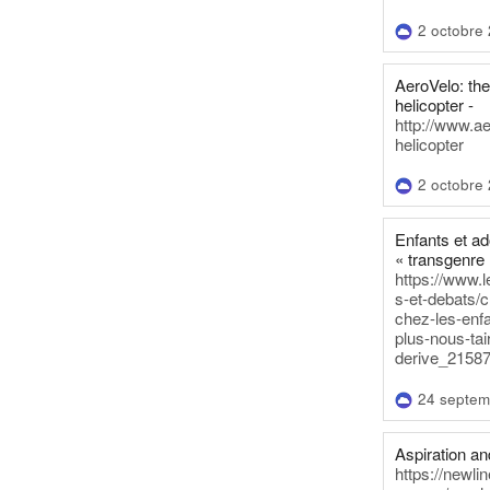
2 octobre
AeroVelo: t
helicopter -
http://www.a
helicopter
2 octobre
Enfants et a
« transgenre 
https://www.l
s-et-debats/
chez-les-enf
plus-nous-tai
derive_21587
24 septem
Aspiration and
https://newli