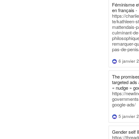
Féminisme et
en français -
https://charl
te/kathleen-s
mattendais-p
culminant-de
philosophique
remarquer-qu
pas-de-penis
6 janvier 
The promises
targeted ads 
« nudge » go
https://newl
governments-t
google-ads/
5 janvier 
Gender self I
https://threa