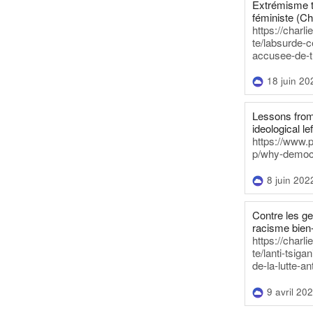
Extrémisme t
féministe (Ch
https://charl
te/labsurde-c
accusee-de-t
18 juin 20
Lessons from 
ideological lef
https://www.
p/why-democra
8 juin 202
Contre les g
racisme bien
https://charl
te/lanti-tsig
de-la-lutte-an
9 avril 20