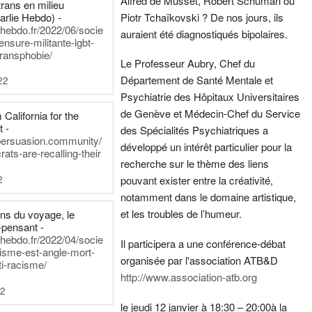
Alfred de Musset, Robert Schuman ou
rans en milieu
arlie Hebdo) -
Piotr Tchaïkovski ? De nos jours, ils
iehebdo.fr/2022/06/socie
auraient été diagnostiqués bipolaires.
ensure-militante-lgbt-
ransphobie/
Le Professeur Aubry, Chef du
Département de Santé Mentale et
22
Psychiatrie des Hôpitaux Universitaires
de Genève et Médecin-Chef du Service
California for the
t -
des Spécialités Psychiatriques a
persuasion.community/
développé un intérêt particulier pour la
ts-are-recalling-their
recherche sur le thème des liens
2
pouvant exister entre la créativité,
notamment dans le domaine artistique,
et les troubles de l’humeur.
ens du voyage, le
-pensant -
iehebdo.fr/2022/04/socie
Il participera a une conférence-débat
anisme-est-angle-mort-
organisée par l'association ATB&D
ti-racisme/
http://www.association-atb.org
22
le jeudi 12 janvier à 18:30 – 20:00
à la