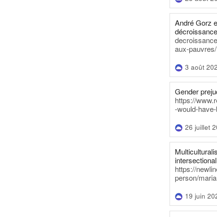
André Gorz e
décroissance
decroissance-
aux-pauvres/
3 août 20
Gender prejud
https://www.r
-would-have-
26 juillet 
Multiculturalis
intersectionali
https://newli
person/maria
19 juin 20