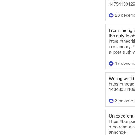
14754130129
28 décem
From the righ
the duty to c
https://thecr
ber-january-2
a-post-truth-
17 décem
Writing world 
https://threa
14348034109
3 octobre
Un excellent a
https://bonpo
s-detrans-ale
annonce