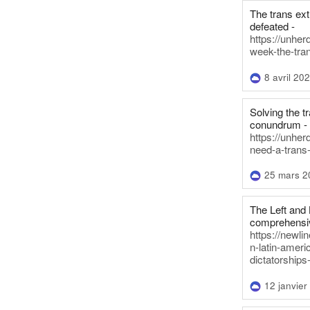
The trans ex
defeated -
https://unher
week-the-tra
8 avril 20
Solving the tr
conundrum -
https://unhe
need-a-trans
25 mars 2
The Left and 
comprehensiv
https://newl
n-latin-americ
dictatorships
12 janvier