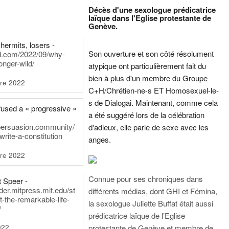
Décès d'une sexologue prédicatrice
laïque dans l'Eglise protestante de
Genève.
hermits, losers -
Son ouverture et son côté résolument
rd.com/2022/09/why-
onger-wild/
atypique ont particulièrement fait du
bien à plus d'un membre du Groupe
re 2022
C+H/Chrétien-ne-s ET Homosexuel-le-
s de Dialogai. Maintenant, comme cela
fused a « progressive »
a été suggéré lors de la célébration
persuasion.community/
d'adieux, elle parle de sexe avec les
write-a-constitution
anges.
re 2022
Connue pour ses chroniques dans
t Speer -
ader.mitpress.mit.edu/st
différents médias, dont GHI et Fémina,
t-the-remarkable-life-
la sexologue Juliette Buffat était aussi
/
prédicatrice laïque de l’Eglise
022
protestante de Genève et membre de