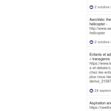
2 octobre
AeroVelo: t
helicopter -
http://www.a
helicopter
2 octobre
Enfants et a
« transgenre 
https://www.l
s-et-debats/
chez-les-enf
plus-nous-tai
derive_21587
24 septem
Aspiration and
https://newli