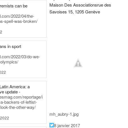
Maison Des Associations
rue des
tremists can be
Savoises 15, 1205 Genève
d.com/2022/04/the-
ns-spell-was-broken/
22
ans in sport
rd.com/2022/03/do-we-
-olympics/
022
Latin America: a
e update -
inesmag.com/reportage/i
a-backers-of-leftist-
-look-the-other-way/
mh_aubry-1.jpg
 2022
8 janvier 2017