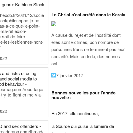
 genre: Kathleen Stock
Le Christ s'est arrêté dans le Kerala
iehebdo.fr/2021/12/socie
tockphilosophe-je-ne-
as-a-ce-que-le-point-
-ma-reflexion-
A cause du rejet et de l’hostilité dont
-soit-de-faire-
e-les-lesbiennes-nont-
elles sont victimes, bon nombre de
/
personnes trans ne terminent pas leur
scolarité. Mais en Inde, des nonnes
2022
ont…
 and risks of using
7 janvier 2017
and social media to
od behaviour -
inesmag.com/reportage/
Bonnes nouvelles pour l’année
ry-to-fight-crime-via-
nouvelle :
2022
En 2017, elle continuera,
la Source qui pulse la lumière de
D and sex offenders -
dreaderapp.com/thread/