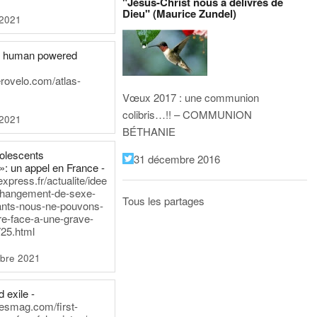
"Jésus-Christ nous a délivrés de
Dieu" (Maurice Zundel)
 2021
he human powered
erovelo.com/atlas-
Vœux 2017 : une communion
colibris…!! – COMMUNION
 2021
BÉTHANIE
dolescents
31 décembre 2016
»: un appel en France -
express.fr/actualite/idee
changement-de-sexe-
Tous les partages
ants-nous-ne-pouvons-
re-face-a-une-grave-
25.html
bre 2021
 exile -
nesmag.com/first-