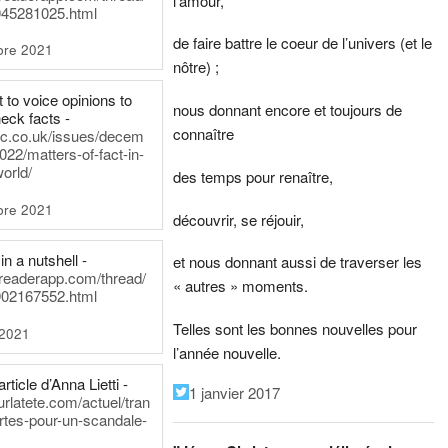
l’amour,
45281025.html
de faire battre le coeur de l’univers (et le
bre 2021
nôtre) ;
t to voice opinions to
nous donnant encore et toujours de
heck facts -
connaître
itic.co.uk/issues/decem
022/matters-of-fact-in-
world/
des temps pour renaître,
bre 2021
découvrir, se réjouir,
in a nutshell -
et nous donnant aussi de traverser les
dreaderapp.com/thread/
« autres » moments.
02167552.html
Telles sont les bonnes nouvelles pour
 2021
l’année nouvelle.
rticle d’Anna Lietti -
1 janvier 2017
urlatete.com/actuel/tran
rtes-pour-un-scandale-