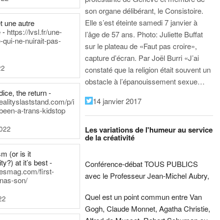
son organe délibérant, le Consistoire.
Elle s’est éteinte samedi 7 janvier à
t une autre
 -
https://lvsl.fr/une-
l’âge de 57 ans.
Photo: Juliette Buffat
qui-ne-nuirait-pas-
sur le plateau de «Faut pas croire»,
capture d’écran.
Par Joël Burri
«J’ai
22
constaté que la religion était souvent un
obstacle à l’épanouissement sexue…
ice, the return -
14 janvier 2017
ealityslaststand.com/p/i
been-a-trans-kidstop
2022
Les variations de l'humeur au service
de la créativité
m (or is it
ty?) at it’s best -
Conférence-débat TOUS PUBLICS
nesmag.com/first-
avec le Professeur Jean-Michel Aubry,
nas-son/
Quel est un point commun entre Van
22
Gogh, Claude Monnet, Agatha Christie,