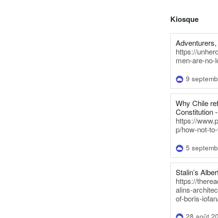
Kiosque
Adventurers, 
https://unhe
men-are-no-l
9 septemb
Why Chile re
Constitution -
https://www.
p/how-not-to-
5 septemb
Stalin’s Alber
https://there
alins-architec
of-boris-iofan
28 août 2