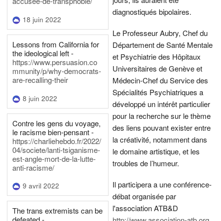
accusee-de-transphobie/
diagnostiqués bipolaires.
18 juin 2022
Le Professeur Aubry, Chef du
Lessons from California for
Département de Santé Mentale
the ideological left -
et Psychiatrie des Hôpitaux
https://www.persuasion.co
Universitaires de Genève et
mmunity/p/why-democrats-
are-recalling-their
Médecin-Chef du Service des
Spécialités Psychiatriques a
8 juin 2022
développé un intérêt particulier
pour la recherche sur le thème
Contre les gens du voyage,
des liens pouvant exister entre
le racisme bien-pensant -
la créativité, notamment dans
https://charliehebdo.fr/2022/
04/societe/lanti-tsiganisme-
le domaine artistique, et les
est-angle-mort-de-la-lutte-
troubles de l’humeur.
anti-racisme/
Il participera a une conférence-
9 avril 2022
débat organisée par
l'association ATB&D
The trans extremists can be
defeated -
http://www.association-atb.org