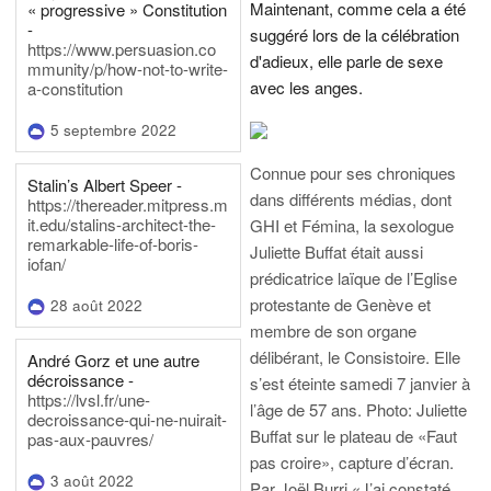
Maintenant, comme cela a été
« progressive » Constitution
-
suggéré lors de la célébration
https://www.persuasion.co
d'adieux, elle parle de sexe
mmunity/p/how-not-to-write-
avec les anges.
a-constitution
5 septembre 2022
Connue pour ses chroniques
Stalin’s Albert Speer -
dans différents médias, dont
https://thereader.mitpress.m
it.edu/stalins-architect-the-
GHI et Fémina, la sexologue
remarkable-life-of-boris-
Juliette Buffat était aussi
iofan/
prédicatrice laïque de l’Eglise
protestante de Genève et
28 août 2022
membre de son organe
délibérant, le Consistoire. Elle
André Gorz et une autre
décroissance -
s’est éteinte samedi 7 janvier à
https://lvsl.fr/une-
l’âge de 57 ans.
Photo: Juliette
decroissance-qui-ne-nuirait-
Buffat sur le plateau de «Faut
pas-aux-pauvres/
pas croire», capture d’écran.
3 août 2022
Par Joël Burri
«J’ai constaté