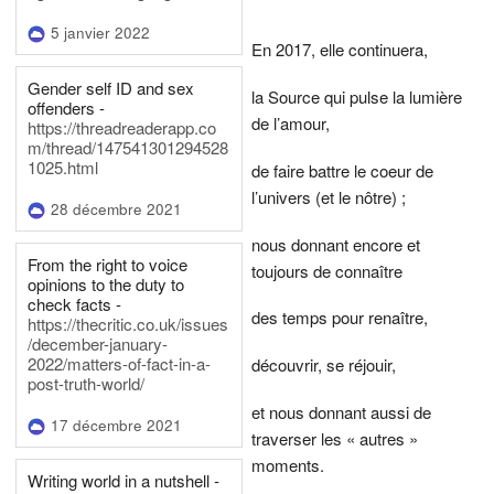
5 janvier 2022
En 2017, elle continuera,
Gender self ID and sex
la Source qui pulse la lumière
offenders -
de l’amour,
https://threadreaderapp.co
m/thread/147541301294528
1025.html
de faire battre le coeur de
l’univers (et le nôtre) ;
28 décembre 2021
nous donnant encore et
From the right to voice
toujours de connaître
opinions to the duty to
check facts -
des temps pour renaître,
https://thecritic.co.uk/issues
/december-january-
2022/matters-of-fact-in-a-
découvrir, se réjouir,
post-truth-world/
et nous donnant aussi de
17 décembre 2021
traverser les « autres »
moments.
Writing world in a nutshell -