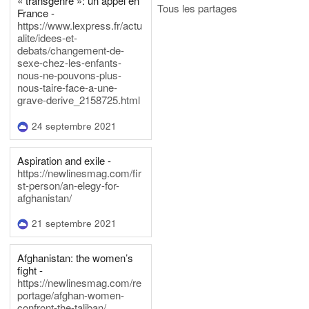
« transgenre »: un appel en
Tous les partages
France -
https://www.lexpress.fr/actu
alite/idees-et-
debats/changement-de-
sexe-chez-les-enfants-
nous-ne-pouvons-plus-
nous-taire-face-a-une-
grave-derive_2158725.html
24 septembre 2021
Aspiration and exile -
https://newlinesmag.com/fir
st-person/an-elegy-for-
afghanistan/
21 septembre 2021
Afghanistan: the women’s
fight -
https://newlinesmag.com/re
portage/afghan-women-
confront-the-taliban/