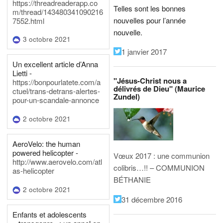
https://threadreaderapp.co
Telles sont les bonnes
m/thread/143480341090216
nouvelles pour l’année
7552.html
nouvelle.
3 octobre 2021
1 janvier 2017
Un excellent article d’Anna
Lietti -
"Jésus-Christ nous a
https://bonpourlatete.com/a
délivrés de Dieu" (Maurice
ctuel/trans-detrans-alertes-
Zundel)
pour-un-scandale-annonce
2 octobre 2021
AeroVelo: the human
powered helicopter -
Vœux 2017 : une communion
http://www.aerovelo.com/atl
colibris…!! – COMMUNION
as-helicopter
BÉTHANIE
2 octobre 2021
31 décembre 2016
Enfants et adolescents