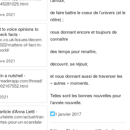
l’amour,
45281025.html
de faire battre le coeur de l’univers (et le
bre 2021
nôtre) ;
t to voice opinions to
nous donnant encore et toujours de
heck facts -
connaître
itic.co.uk/issues/decem
022/matters-of-fact-in-
world/
des temps pour renaître,
bre 2021
découvrir, se réjouir,
in a nutshell -
et nous donnant aussi de traverser les
dreaderapp.com/thread/
« autres » moments.
02167552.html
Telles sont les bonnes nouvelles pour
 2021
l’année nouvelle.
rticle d’Anna Lietti -
1 janvier 2017
urlatete.com/actuel/tran
rtes-pour-un-scandale-