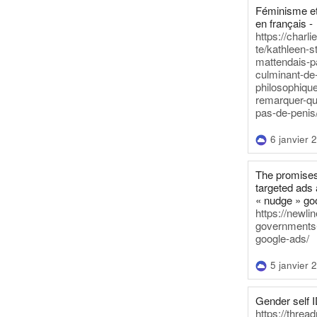
Féminisme et
en français -
https://charl
te/kathleen-s
mattendais-p
culminant-de
philosophique
remarquer-qu
pas-de-penis
6 janvier 
The promises
targeted ads 
« nudge » go
https://newl
governments-t
google-ads/
5 janvier 
Gender self I
https://threa