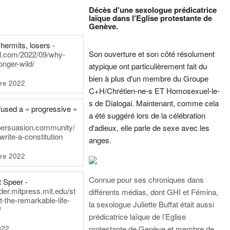
Décès d'une sexologue prédicatrice
laïque dans l'Eglise protestante de
Genève.
hermits, losers -
Son ouverture et son côté résolument
rd.com/2022/09/why-
onger-wild/
atypique ont particulièrement fait du
bien à plus d'un membre du Groupe
re 2022
C+H/Chrétien-ne-s ET Homosexuel-le-
s de Dialogai. Maintenant, comme cela
fused a « progressive »
a été suggéré lors de la célébration
persuasion.community/
d'adieux, elle parle de sexe avec les
write-a-constitution
anges.
re 2022
Connue pour ses chroniques dans
t Speer -
ader.mitpress.mit.edu/st
différents médias, dont GHI et Fémina,
t-the-remarkable-life-
la sexologue Juliette Buffat était aussi
/
prédicatrice laïque de l’Eglise
022
protestante de Genève et membre de