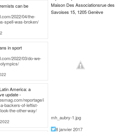
Maison Des Associations
rue des
tremists can be
Savoises 15, 1205 Genève
d.com/2022/04/the-
ns-spell-was-broken/
22
ans in sport
rd.com/2022/03/do-we-
-olympics/
022
Latin America: a
e update -
inesmag.com/reportage/i
a-backers-of-leftist-
-look-the-other-way/
mh_aubry-1.jpg
 2022
8 janvier 2017