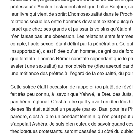
professeur d’Ancien Testament ainsi que Loïse Bonjour, so
leur livre qui vient de sortir: L’homosexualité dans le Proche
relations sexuelles entre hommes devaient exister puisqu’o
Israël que chez ses grands et puissants voisins qu’étaien
n’en faisait pas une obsession. Les relations entre femmes
compte, l’acte sexuel étant défini par la pénétration. Ce qui
insupportable), c’est l’idée qu’un homme, de gré ou de forc
que féminin. Thomas Römer constate cependant que le pa
avaient une sexualité) au monothéisme (dieu asexué par défi
une méfiance des prêtres à l’égard de la sexualité, du poi
Cette soirée était l’occasion de rappeler (ou plutôt de révél
fait très peu connu, à savoir que Yahwé, le Dieu des Juifs
panthéon régional. C’est-à -dire qu’il y avait un dieu très h
de ses fils était attribué un peuple (par ex. Baal pour les P
parèdre, c’est-à -dire un pendant féminin, qu’on peut peu
s’appelait Ashéra. Je suis bien cuieux de savoir quand ces
théologiques protestants, seront passées du côté du publi