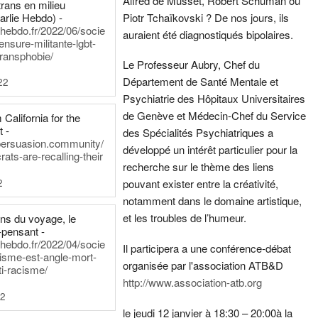
Alfred de Musset, Robert Schuman ou
rans en milieu
arlie Hebdo) -
Piotr Tchaïkovski ? De nos jours, ils
iehebdo.fr/2022/06/socie
auraient été diagnostiqués bipolaires.
ensure-militante-lgbt-
ransphobie/
Le Professeur Aubry, Chef du
Département de Santé Mentale et
22
Psychiatrie des Hôpitaux Universitaires
de Genève et Médecin-Chef du Service
California for the
t -
des Spécialités Psychiatriques a
persuasion.community/
développé un intérêt particulier pour la
ts-are-recalling-their
recherche sur le thème des liens
2
pouvant exister entre la créativité,
notamment dans le domaine artistique,
et les troubles de l’humeur.
ens du voyage, le
-pensant -
iehebdo.fr/2022/04/socie
Il participera a une conférence-débat
anisme-est-angle-mort-
organisée par l'association ATB&D
ti-racisme/
http://www.association-atb.org
22
le jeudi 12 janvier à 18:30 – 20:00
à la