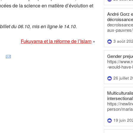
cées de la science en matière d’évolution et
André Gorz e
décroissance
decroissance-
llet du 06.10, mis en ligne le 14.10.
aux-pauvres/
Fukuyama et la réforme de l’Islam
»
3 août 20
Gender prejud
https://www.r
-would-have-
26 juillet 
Multiculturalis
intersectionali
https://newli
person/maria
19 juin 20