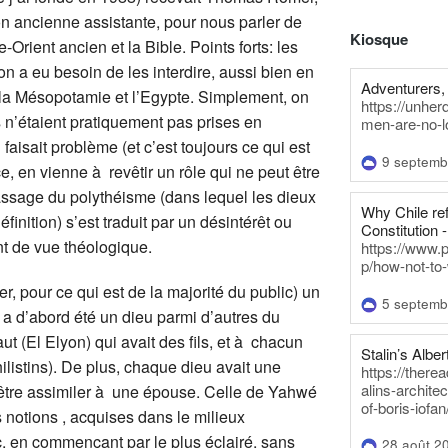
n ancienne assistante, pour nous parler de
Kiosque
-Orient ancien et la Bible. Points forts: les
n a eu besoin de les interdire, aussi bien en
Adventurers, 
t la Mésopotamie et l’Egypte. Simplement, on
https://unhe
 n’étaient pratiquement pas prises en
men-are-no-l
 faisait problème (et c’est toujours ce qui est
9 septemb
e, en vienne à revêtir un rôle qui ne peut être
ssage du polythéisme (dans lequel les dieux
Why Chile re
nition) s’est traduit par un désintérêt ou
Constitution -
nt de vue théologique.
https://www.
p/how-not-to-
er, pour ce qui est de la majorité du public) un
5 septemb
, a d’abord été un dieu parmi d’autres du
aut (El Elyon) qui avait des fils, et à chacun
Stalin’s Alber
hilistins). De plus, chaque dieu avait une
https://there
alins-architec
t-être assimiler à une épouse. Celle de Yahwé
of-boris-iofan
 notions , acquises dans le milieux
c, en commençant par le plus éclairé, sans
28 août 2