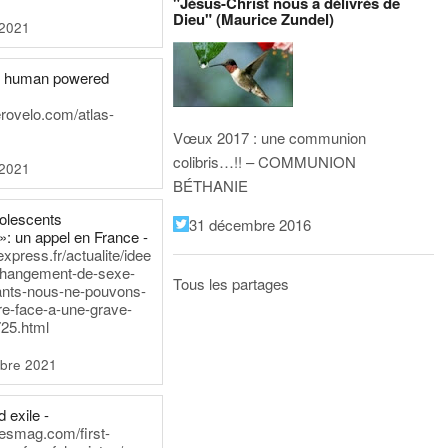
"Jésus-Christ nous a délivrés de
Dieu" (Maurice Zundel)
 2021
he human powered
erovelo.com/atlas-
Vœux 2017 : une communion
colibris…!! – COMMUNION
 2021
BÉTHANIE
dolescents
31 décembre 2016
»: un appel en France -
express.fr/actualite/idee
changement-de-sexe-
Tous les partages
ants-nous-ne-pouvons-
re-face-a-une-grave-
25.html
bre 2021
 exile -
nesmag.com/first-