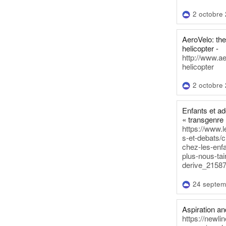
2 octobre
AeroVelo: t
helicopter -
http://www.a
helicopter
2 octobre
Enfants et a
« transgenre 
https://www.l
s-et-debats/
chez-les-enf
plus-nous-tai
derive_21587
24 septem
Aspiration and
https://newli