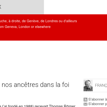
x
auche, à droite, de Genève, de Londres ou d'ailleurs
, from Geneva, London or elsewhere
nos ancêtres dans la foi
FRANÇ
S'abonner à
S'abonner p
e j’ai fondé en 1988) recevait Thomas Römer,