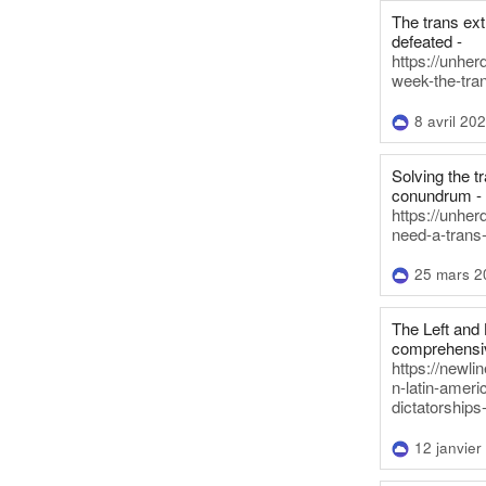
The trans ex
defeated -
https://unher
week-the-tra
8 avril 20
Solving the tr
conundrum -
https://unhe
need-a-trans
25 mars 2
The Left and 
comprehensiv
https://newl
n-latin-americ
dictatorships
12 janvier