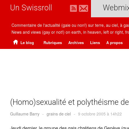
Un Swissroll
Webmi
Commentaire de l'actualité (gaie ou non!) sur terre, au ciel, à g
News and views (gay or not!) on earth, in heaven, left or right
Le blog
Rubriques
Archives
Liens
A propos
(Homo)sexualité et polythéisme de 
Guillaume Barry
-
grains de ciel
-
9 octobre 2005 à 14h22
Jeudi dernier, le groupe des gais chrétiens de Genève (qu