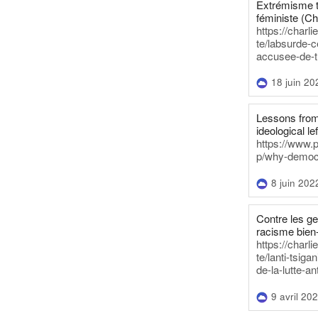
Extrémisme t
féministe (Ch
https://charl
te/labsurde-c
accusee-de-t
18 juin 20
Lessons from 
ideological lef
https://www.
p/why-democra
8 juin 202
Contre les g
racisme bien
https://charl
te/lanti-tsig
de-la-lutte-an
9 avril 20