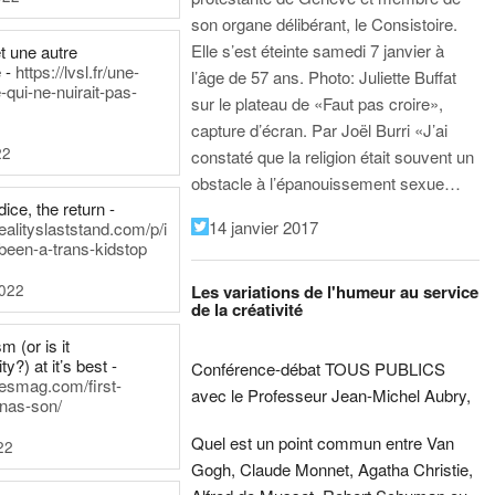
son organe délibérant, le Consistoire.
Elle s’est éteinte samedi 7 janvier à
t une autre
 -
https://lvsl.fr/une-
l’âge de 57 ans.
Photo: Juliette Buffat
qui-ne-nuirait-pas-
sur le plateau de «Faut pas croire»,
capture d’écran.
Par Joël Burri
«J’ai
22
constaté que la religion était souvent un
obstacle à l’épanouissement sexue…
ice, the return -
14 janvier 2017
ealityslaststand.com/p/i
been-a-trans-kidstop
2022
Les variations de l'humeur au service
de la créativité
m (or is it
ty?) at it’s best -
Conférence-débat TOUS PUBLICS
nesmag.com/first-
avec le Professeur Jean-Michel Aubry,
nas-son/
Quel est un point commun entre Van
22
Gogh, Claude Monnet, Agatha Christie,