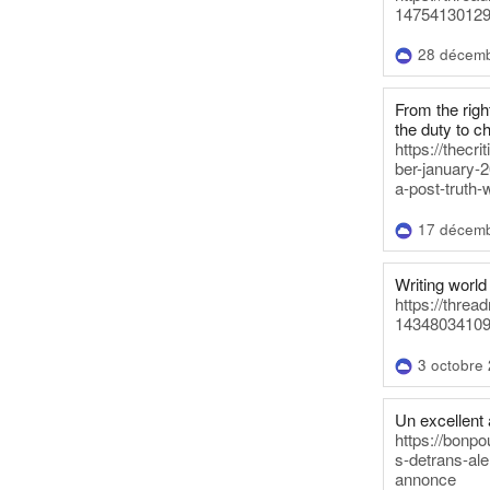
14754130129
28 décem
From the righ
the duty to c
https://thecr
ber-january-2
a-post-truth-
17 décem
Writing world 
https://threa
14348034109
3 octobre
Un excellent a
https://bonpo
s-detrans-ale
annonce