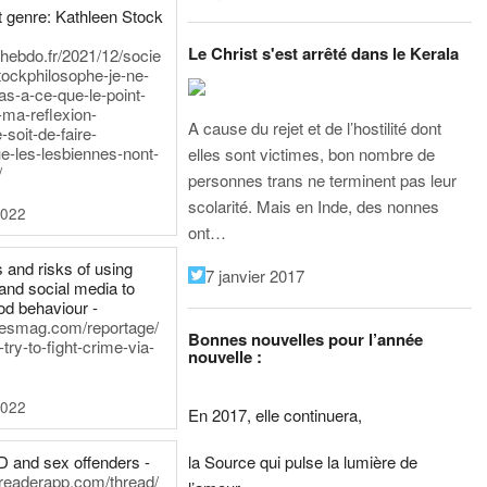
 genre: Kathleen Stock
Le Christ s'est arrêté dans le Kerala
iehebdo.fr/2021/12/socie
tockphilosophe-je-ne-
as-a-ce-que-le-point-
-ma-reflexion-
A cause du rejet et de l’hostilité dont
-soit-de-faire-
e-les-lesbiennes-nont-
elles sont victimes, bon nombre de
/
personnes trans ne terminent pas leur
scolarité. Mais en Inde, des nonnes
2022
ont…
 and risks of using
7 janvier 2017
and social media to
od behaviour -
inesmag.com/reportage/
Bonnes nouvelles pour l’année
ry-to-fight-crime-via-
nouvelle :
2022
En 2017, elle continuera,
la Source qui pulse la lumière de
D and sex offenders -
dreaderapp.com/thread/