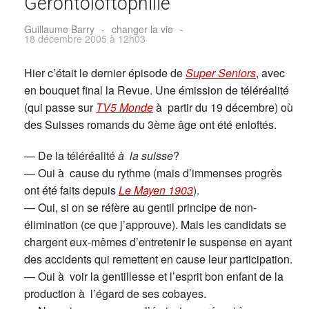
Gérontoloftophilie
Guillaume Barry
-
changer la vie
-
18 décembre 2005 à 12h03
Hier c’était le dernier épisode de
Super Seniors
, avec
en bouquet final la Revue. Une émission de téléréalité
(qui passe sur
TV5 Monde
à partir du 19 décembre) où
des Suisses romands du 3ème âge ont été enloftés.
— De la téléréalité
à la suisse
?
— Oui à cause du rythme (mais d’immenses progrès
ont été faits depuis
Le Mayen 1903
).
— Oui, si on se réfère au gentil principe de non-
élimination (ce que j’approuve). Mais les candidats se
chargent eux-mêmes d’entretenir le suspense en ayant
des accidents qui remettent en cause leur participation.
— Oui à voir la gentillesse et l’esprit bon enfant de la
production à l’égard de ses cobayes.