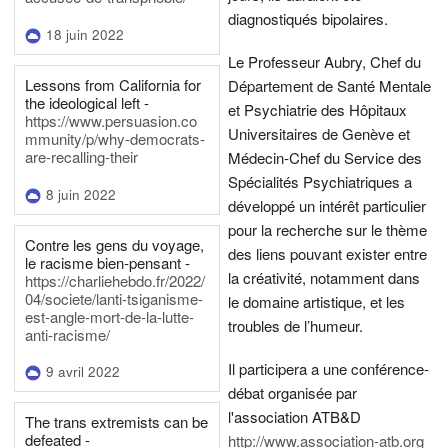
diagnostiqués bipolaires.
18 juin 2022
Le Professeur Aubry, Chef du
Lessons from California for
Département de Santé Mentale
the ideological left -
et Psychiatrie des Hôpitaux
https://www.persuasion.co
Universitaires de Genève et
mmunity/p/why-democrats-
are-recalling-their
Médecin-Chef du Service des
Spécialités Psychiatriques a
8 juin 2022
développé un intérêt particulier
pour la recherche sur le thème
Contre les gens du voyage,
des liens pouvant exister entre
le racisme bien-pensant -
la créativité, notamment dans
https://charliehebdo.fr/2022/
04/societe/lanti-tsiganisme-
le domaine artistique, et les
est-angle-mort-de-la-lutte-
troubles de l’humeur.
anti-racisme/
Il participera a une conférence-
9 avril 2022
débat organisée par
l'association ATB&D
The trans extremists can be
defeated -
http://www.association-atb.org