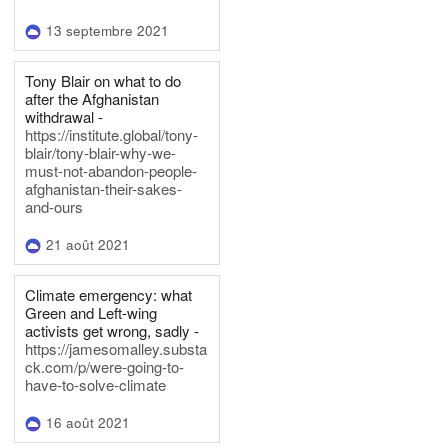
13 septembre 2021
Tony Blair on what to do
after the Afghanistan
withdrawal -
https://institute.global/tony-
blair/tony-blair-why-we-
must-not-abandon-people-
afghanistan-their-sakes-
and-ours
21 août 2021
Climate emergency: what
Green and Left-wing
activists get wrong, sadly -
https://jamesomalley.substa
ck.com/p/were-going-to-
have-to-solve-climate
16 août 2021