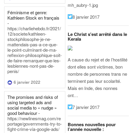
mh_aubry-1.jpg
Féminisme et genre:
8 janvier 2017
Kathleen Stock en français
-
https://charliehebdo.fr/2021/
12/societe/kathleen-
Le Christ s'est arrêté dans le
Kerala
stockphilosophe-je-ne-
mattendais-pas-a-ce-que-
le-point-culminant-de-ma-
reflexion-philosophique-soit-
A cause du rejet et de l’hostilité
de-faire-remarquer-que-les-
lesbiennes-nont-pas-de-
dont elles sont victimes, bon
penis/
nombre de personnes trans ne
terminent pas leur scolarité.
6 janvier 2022
Mais en Inde, des nonnes
ont…
The promises and risks of
using targeted ads and
7 janvier 2017
social media to « nudge »
good behaviour -
https://newlinesmag.com/re
portage/governments-try-to-
Bonnes nouvelles pour
l’année nouvelle :
fight-crime-via-google-ads/