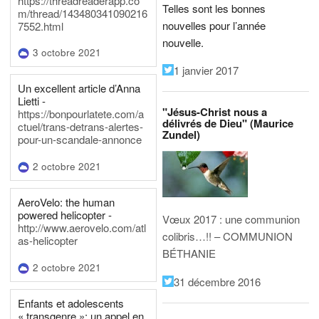
https://threadreaderapp.co
Telles sont les bonnes
m/thread/143480341090216
nouvelles pour l’année
7552.html
nouvelle.
3 octobre 2021
1 janvier 2017
Un excellent article d’Anna
Lietti -
"Jésus-Christ nous a
https://bonpourlatete.com/a
délivrés de Dieu" (Maurice
ctuel/trans-detrans-alertes-
Zundel)
pour-un-scandale-annonce
2 octobre 2021
AeroVelo: the human
powered helicopter -
Vœux 2017 : une communion
http://www.aerovelo.com/atl
colibris…!! – COMMUNION
as-helicopter
BÉTHANIE
2 octobre 2021
31 décembre 2016
Enfants et adolescents
« transgenre »: un appel en