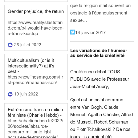
que la religion était souvent un
Gender prejudice, the return
obstacle à l’épanouissement
-
sexue…
https://www.realityslaststan
d.com/p/i-would-have-been-
14 janvier 2017
a-trans-kidstop
26 juillet 2022
Les variations de l'humeur
au service de la créativité
Multiculturalism (or is it
intersectionality?) at it’s
best -
Conférence-débat TOUS
https://newlinesmag.com/fir
PUBLICS avec le Professeur
st-person/marianas-son/
Jean-Michel Aubry,
19 juin 2022
Quel est un point commun
entre Van Gogh, Claude
Extrémisme trans en milieu
Monnet, Agatha Christie, Alfred
féministe (Charlie Hebdo) -
https://charliehebdo.fr/2022/
de Musset, Robert Schuman
06/societe/labsurde-
ou Piotr Tchaïkovski ? De nos
censure-militante-lgbt-
jours, ils auraient été
accusee-de-transphobie/