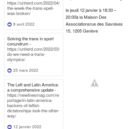
https://unherd.com/2022/04/
the-week-the-trans-spell-
le jeudi 12 janvier à 18:30 –
was-broken/
20:00
à la Maison Des
Associations
rue des Savoises
8 avril 2022
15, 1205 Genève
Solving the trans in sport
conundrum -
https://unherd.com/2022/03/
do-we-need-a-trans-
olympics/
25 mars 2022
The Left and Latin America:
a comprehensive update -
https://newlinesmag.com/re
portage/in-latin-america-
backers-of-leftist-
dictatorships-look-the-other-
way/
12 janvier 2022