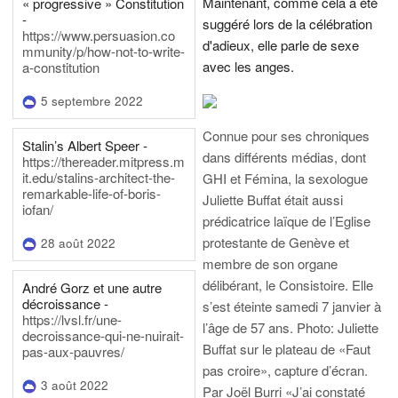
Maintenant, comme cela a été
« progressive » Constitution
-
suggéré lors de la célébration
https://www.persuasion.co
d'adieux, elle parle de sexe
mmunity/p/how-not-to-write-
avec les anges.
a-constitution
5 septembre 2022
Connue pour ses chroniques
Stalin’s Albert Speer -
dans différents médias, dont
https://thereader.mitpress.m
it.edu/stalins-architect-the-
GHI et Fémina, la sexologue
remarkable-life-of-boris-
Juliette Buffat était aussi
iofan/
prédicatrice laïque de l’Eglise
protestante de Genève et
28 août 2022
membre de son organe
délibérant, le Consistoire. Elle
André Gorz et une autre
décroissance -
s’est éteinte samedi 7 janvier à
https://lvsl.fr/une-
l’âge de 57 ans.
Photo: Juliette
decroissance-qui-ne-nuirait-
Buffat sur le plateau de «Faut
pas-aux-pauvres/
pas croire», capture d’écran.
3 août 2022
Par Joël Burri
«J’ai constaté