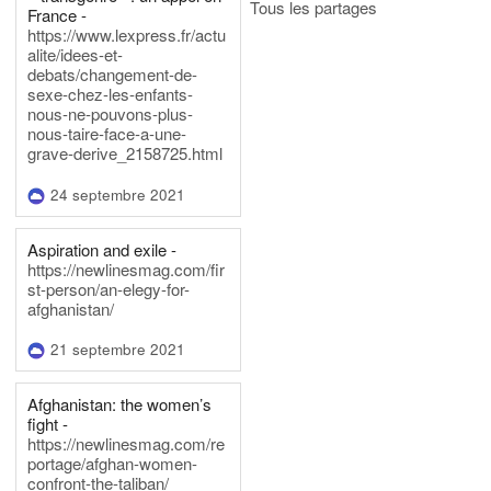
Tous les partages
France -
https://www.lexpress.fr/actu
alite/idees-et-
debats/changement-de-
sexe-chez-les-enfants-
nous-ne-pouvons-plus-
nous-taire-face-a-une-
grave-derive_2158725.html
24 septembre 2021
Aspiration and exile -
https://newlinesmag.com/fir
st-person/an-elegy-for-
afghanistan/
21 septembre 2021
Afghanistan: the women’s
fight -
https://newlinesmag.com/re
portage/afghan-women-
confront-the-taliban/