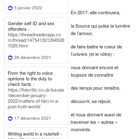
5 janvier 2022
En 2017, elle continuera,
Gender self ID and sex
la Source qui pulse la lumière
offenders -
de l’amour,
https://threadreaderapp.co
m/thread/147541301294528
1025.html
de faire battre le coeur de
l’univers (et le nôtre) ;
28 décembre 2021
nous donnant encore et
From the right to voice
toujours de connaître
opinions to the duty to
check facts -
des temps pour renaître,
https://thecritic.co.uk/issues
/december-january-
2022/matters-of-fact-in-a-
découvrir, se réjouir,
post-truth-world/
et nous donnant aussi de
17 décembre 2021
traverser les « autres »
moments.
Writing world in a nutshell -