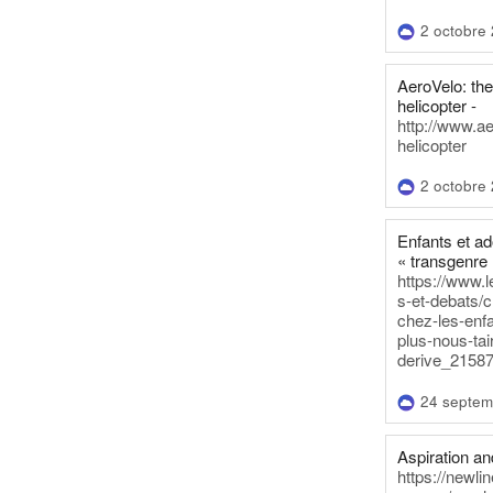
2 octobre
AeroVelo: t
helicopter -
http://www.a
helicopter
2 octobre
Enfants et a
« transgenre 
https://www.l
s-et-debats/
chez-les-enf
plus-nous-tai
derive_21587
24 septem
Aspiration and
https://newli