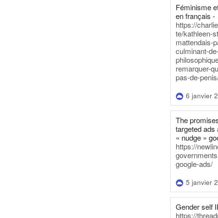
Féminisme et
en français -
https://charl
te/kathleen-s
mattendais-p
culminant-de
philosophique
remarquer-qu
pas-de-penis
6 janvier 
The promises
targeted ads 
« nudge » go
https://newl
governments-t
google-ads/
5 janvier 
Gender self I
https://threa