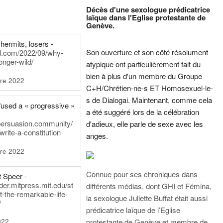
Décès d'une sexologue prédicatrice
laïque dans l'Eglise protestante de
Genève.
hermits, losers -
Son ouverture et son côté résolument
rd.com/2022/09/why-
onger-wild/
atypique ont particulièrement fait du
bien à plus d'un membre du Groupe
re 2022
C+H/Chrétien-ne-s ET Homosexuel-le-
s de Dialogai. Maintenant, comme cela
fused a « progressive »
a été suggéré lors de la célébration
persuasion.community/
d'adieux, elle parle de sexe avec les
write-a-constitution
anges.
re 2022
Connue pour ses chroniques dans
t Speer -
ader.mitpress.mit.edu/st
différents médias, dont GHI et Fémina,
t-the-remarkable-life-
la sexologue Juliette Buffat était aussi
/
prédicatrice laïque de l’Eglise
022
protestante de Genève et membre de