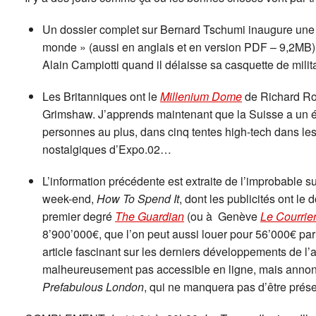
Un dossier complet sur Bernard Tschumi inaugure une
monde » (aussi en anglais et en version PDF – 9,2M
Alain Campiotti quand il délaisse sa casquette de milit
Les Britanniques ont le
Millenium Dome
de Richard Ro
Grimshaw. J’apprends maintenant que la Suisse a un é
personnes au plus, dans cinq tentes high-tech dans le
nostalgiques d’Expo.02…
L’information précédente est extraite de l’improbable
week-end,
How To Spend It
, dont les publicités ont le
premier degré
The Guardian
(ou à Genève
Le Courrie
8’900’000€, que l’on peut aussi louer pour 56’000€ pa
article fascinant sur les derniers développements de l’ar
malheureusement pas accessible en ligne, mais annonc
Prefabulous London
, qui ne manquera pas d’être prése