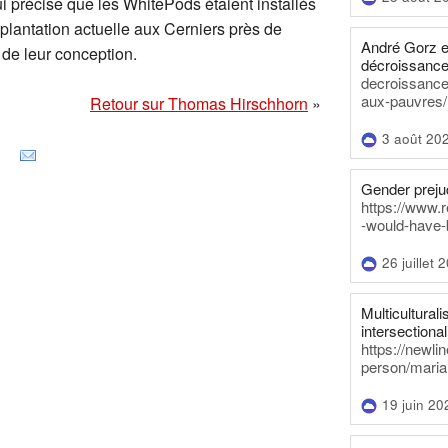
i précise que les WhitePods étaient installés
implantation actuelle aux Cerniers près de
André Gorz e
 de leur conception.
décroissance
decroissance-
aux-pauvres/
Retour sur Thomas Hirschhorn
»
3 août 20
Gender prejud
https://www.r
-would-have-
26 juillet 
Multiculturalis
intersectionali
https://newli
person/maria
19 juin 20