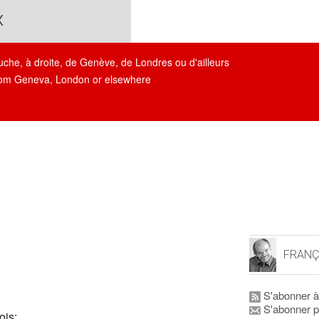
x
auche, à droite, de Genève, de Londres ou d'ailleurs
, from Geneva, London or elsewhere
FRANÇ
S'abonner à
S'abonner p
ois: