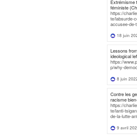
Extrémisme t
féministe (Ch
https://charl
te/labsurde-c
accusee-de-t
18 juin 20
Lessons from 
ideological lef
https://www.
p/why-democra
8 juin 202
Contre les g
racisme bien
https://charl
te/lanti-tsig
de-la-lutte-an
9 avril 20