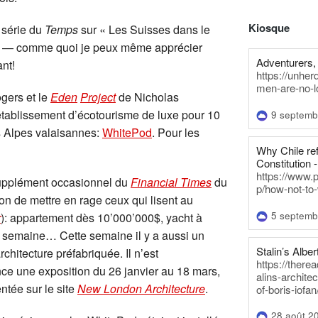
Kiosque
 série du
Temps
sur « Les Suisses dans le
B) — comme quoi je peux même apprécier
Adventurers, 
ant!
https://unhe
men-are-no-l
gers et le
Eden
Project
de Nicholas
tablissement d’écotourisme de luxe pour 10
9 septemb
s Alpes valaisannes:
WhitePod
. Pour les
Why Chile re
Constitution -
https://www.
 supplément occasionnel du
Financial Times
du
p/how-not-to-
 don de mettre en rage ceux qui lisent au
5 septemb
r
): appartement dès 10’000’000$, yacht à
r semaine… Cette semaine il y a aussi un
Stalin’s Alber
chitecture préfabriquée. Il n’est
https://there
e une exposition du 26 janvier au 18 mars,
alins-architec
ntée sur le site
New London Architecture
.
of-boris-iofan
28 août 2