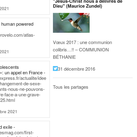
"Jésus-Christ nous a délivrés de
Dieu" (Maurice Zundel)
 2021
he human powered
erovelo.com/atlas-
Vœux 2017 : une communion
colibris…!! – COMMUNION
 2021
BÉTHANIE
dolescents
31 décembre 2016
»: un appel en France -
express.fr/actualite/idee
changement-de-sexe-
Tous les partages
ants-nous-ne-pouvons-
re-face-a-une-grave-
25.html
bre 2021
 exile -
nesmag.com/first-