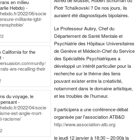
Alfred de Musset, Robert Schuman ou
rans en milieu
arlie Hebdo) -
Piotr Tchaïkovski ? De nos jours, ils
iehebdo.fr/2022/06/socie
auraient été diagnostiqués bipolaires.
ensure-militante-lgbt-
ransphobie/
Le Professeur Aubry, Chef du
Département de Santé Mentale et
22
Psychiatrie des Hôpitaux Universitaires
de Genève et Médecin-Chef du Service
California for the
t -
des Spécialités Psychiatriques a
persuasion.community/
développé un intérêt particulier pour la
ts-are-recalling-their
recherche sur le thème des liens
2
pouvant exister entre la créativité,
notamment dans le domaine artistique,
et les troubles de l’humeur.
ens du voyage, le
-pensant -
iehebdo.fr/2022/04/socie
Il participera a une conférence-débat
anisme-est-angle-mort-
organisée par l'association ATB&D
ti-racisme/
http://www.association-atb.org
22
le jeudi 12 janvier à 18:30 – 20:00
à la