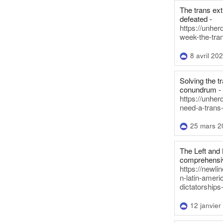
The trans ex
defeated -
https://unher
week-the-tra
8 avril 20
Solving the tr
conundrum -
https://unhe
need-a-trans
25 mars 2
The Left and 
comprehensiv
https://newl
n-latin-americ
dictatorships
12 janvier