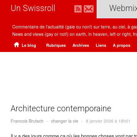
Un Swissroll
Webmi
Commentaire de l'actualité (gaie ou non!) sur terre, au ciel, à g
News and views (gay or not!) on earth, in heaven, left or right
Le blog
Rubriques
Archives
Liens
A propos
Architecture contemporaine
Francois Brutsch
-
changer la vie
-
8 janvier 2006 à 18h01
Il y a des jours comme ça où les bonnes choses vont par tr