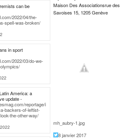
Maison Des Associations
rue des
tremists can be
Savoises 15, 1205 Genève
d.com/2022/04/the-
ns-spell-was-broken/
22
ans in sport
rd.com/2022/03/do-we-
-olympics/
022
Latin America: a
e update -
inesmag.com/reportage/i
a-backers-of-leftist-
-look-the-other-way/
mh_aubry-1.jpg
 2022
8 janvier 2017