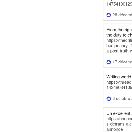
14754130129
28 décem
From the righ
the duty to c
https://thecr
ber-january-2
a-post-truth-
17 décem
Writing world 
https://threa
14348034109
3 octobre
Un excellent a
https://bonpo
s-detrans-ale
annonce