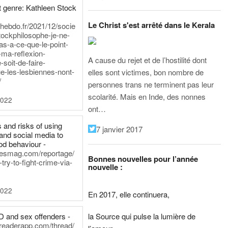
 genre: Kathleen Stock
Le Christ s'est arrêté dans le Kerala
iehebdo.fr/2021/12/socie
tockphilosophe-je-ne-
as-a-ce-que-le-point-
-ma-reflexion-
A cause du rejet et de l’hostilité dont
-soit-de-faire-
e-les-lesbiennes-nont-
elles sont victimes, bon nombre de
/
personnes trans ne terminent pas leur
scolarité. Mais en Inde, des nonnes
2022
ont…
 and risks of using
7 janvier 2017
and social media to
od behaviour -
inesmag.com/reportage/
Bonnes nouvelles pour l’année
ry-to-fight-crime-via-
nouvelle :
2022
En 2017, elle continuera,
la Source qui pulse la lumière de
D and sex offenders -
dreaderapp.com/thread/