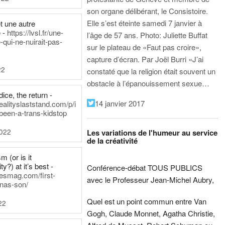
son organe délibérant, le Consistoire.
Elle s’est éteinte samedi 7 janvier à
t une autre
 -
https://lvsl.fr/une-
l’âge de 57 ans.
Photo: Juliette Buffat
qui-ne-nuirait-pas-
sur le plateau de «Faut pas croire»,
capture d’écran.
Par Joël Burri
«J’ai
22
constaté que la religion était souvent un
obstacle à l’épanouissement sexue…
ice, the return -
14 janvier 2017
ealityslaststand.com/p/i
been-a-trans-kidstop
2022
Les variations de l'humeur au service
de la créativité
m (or is it
ty?) at it’s best -
Conférence-débat TOUS PUBLICS
nesmag.com/first-
avec le Professeur Jean-Michel Aubry,
nas-son/
Quel est un point commun entre Van
22
Gogh, Claude Monnet, Agatha Christie,