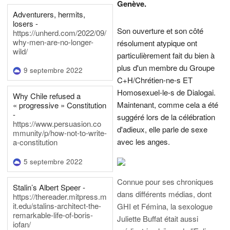
Genève.
Adventurers, hermits,
losers -
Son ouverture et son côté
https://unherd.com/2022/09/
why-men-are-no-longer-
résolument atypique ont
wild/
particulièrement fait du bien à
plus d'un membre du Groupe
9 septembre 2022
C+H/Chrétien-ne-s ET
Homosexuel-le-s de Dialogai.
Why Chile refused a
Maintenant, comme cela a été
« progressive » Constitution
-
suggéré lors de la célébration
https://www.persuasion.co
d'adieux, elle parle de sexe
mmunity/p/how-not-to-write-
avec les anges.
a-constitution
5 septembre 2022
Connue pour ses chroniques
Stalin’s Albert Speer -
dans différents médias, dont
https://thereader.mitpress.m
it.edu/stalins-architect-the-
GHI et Fémina, la sexologue
remarkable-life-of-boris-
Juliette Buffat était aussi
iofan/