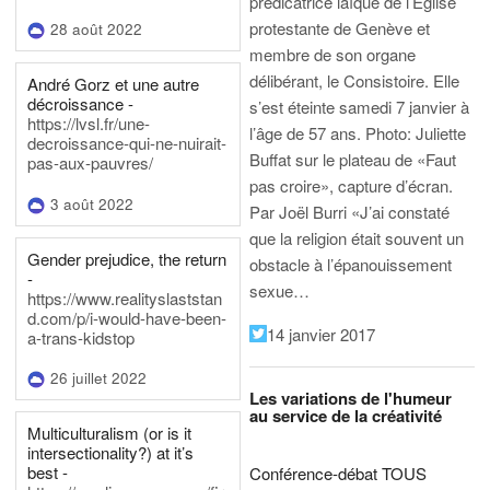
prédicatrice laïque de l’Eglise
protestante de Genève et
28 août 2022
membre de son organe
délibérant, le Consistoire. Elle
André Gorz et une autre
décroissance -
s’est éteinte samedi 7 janvier à
https://lvsl.fr/une-
l’âge de 57 ans.
Photo: Juliette
decroissance-qui-ne-nuirait-
Buffat sur le plateau de «Faut
pas-aux-pauvres/
pas croire», capture d’écran.
3 août 2022
Par Joël Burri
«J’ai constaté
que la religion était souvent un
Gender prejudice, the return
obstacle à l’épanouissement
-
sexue…
https://www.realityslaststan
d.com/p/i-would-have-been-
14 janvier 2017
a-trans-kidstop
26 juillet 2022
Les variations de l'humeur
au service de la créativité
Multiculturalism (or is it
intersectionality?) at it’s
best -
Conférence-débat TOUS