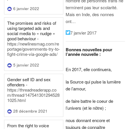
nombre de personnes trans ne
terminent pas leur scolarité.
6 janvier 2022
Mais en Inde, des nonnes
ont…
The promises and risks of
using targeted ads and
7 janvier 2017
social media to « nudge »
good behaviour -
https://newlinesmag.com/re
portage/governments-try-to-
Bonnes nouvelles pour
l’année nouvelle :
fight-crime-via-google-ads/
5 janvier 2022
En 2017, elle continuera,
Gender self ID and sex
la Source qui pulse la lumière
offenders -
de l’amour,
https://threadreaderapp.co
m/thread/147541301294528
1025.html
de faire battre le coeur de
l’univers (et le nôtre) ;
28 décembre 2021
nous donnant encore et
From the right to voice
toujours de connaître