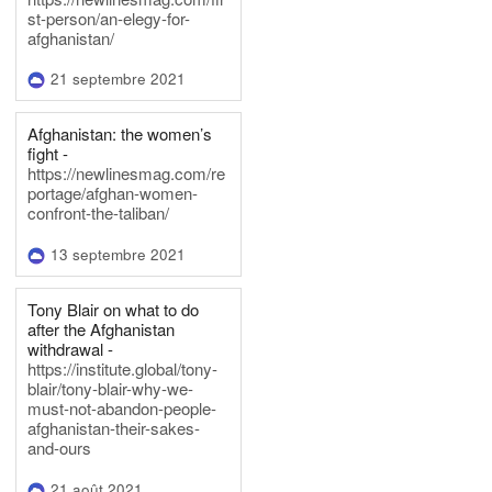
st-person/an-elegy-for-
afghanistan/
21 septembre 2021
Afghanistan: the women’s
fight -
https://newlinesmag.com/re
portage/afghan-women-
confront-the-taliban/
13 septembre 2021
Tony Blair on what to do
after the Afghanistan
withdrawal -
https://institute.global/tony-
blair/tony-blair-why-we-
must-not-abandon-people-
afghanistan-their-sakes-
and-ours
21 août 2021