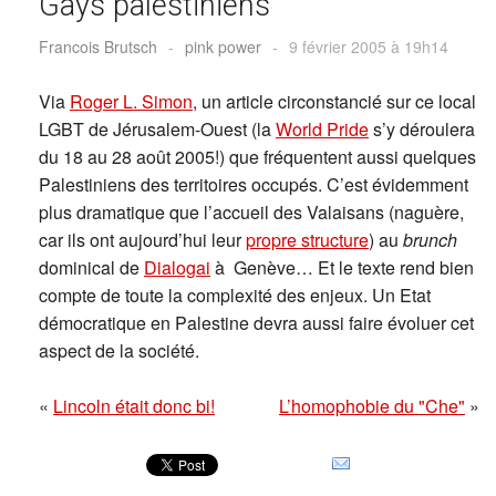
Gays palestiniens
Francois Brutsch
-
pink power
-
9 février 2005 à 19h14
Via
Roger L. Simon
, un article circonstancié sur ce local
LGBT de Jérusalem-Ouest (la
World Pride
s’y déroulera
du 18 au 28 août 2005!) que fréquentent aussi quelques
Palestiniens des territoires occupés. C’est évidemment
plus dramatique que l’accueil des Valaisans (naguère,
car ils ont aujourd’hui leur
propre structure
) au
brunch
dominical de
Dialogai
à Genève… Et le texte rend bien
compte de toute la complexité des enjeux. Un Etat
démocratique en Palestine devra aussi faire évoluer cet
aspect de la société.
«
Lincoln était donc bi!
L’homophobie du "Che"
»