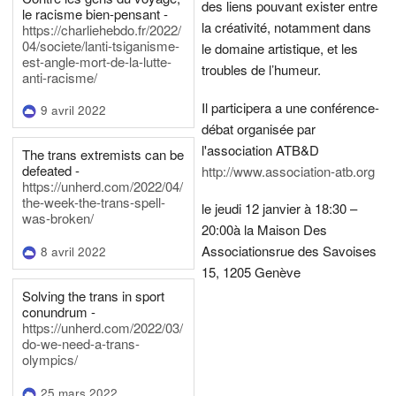
des liens pouvant exister entre
le racisme bien-pensant -
la créativité, notamment dans
https://charliehebdo.fr/2022/
04/societe/lanti-tsiganisme-
le domaine artistique, et les
est-angle-mort-de-la-lutte-
troubles de l’humeur.
anti-racisme/
Il participera a une conférence-
9 avril 2022
débat organisée par
l'association ATB&D
The trans extremists can be
defeated -
http://www.association-atb.org
https://unherd.com/2022/04/
the-week-the-trans-spell-
le jeudi 12 janvier à 18:30 –
was-broken/
20:00
à la Maison Des
Associations
rue des Savoises
8 avril 2022
15, 1205 Genève
Solving the trans in sport
conundrum -
https://unherd.com/2022/03/
do-we-need-a-trans-
olympics/
25 mars 2022