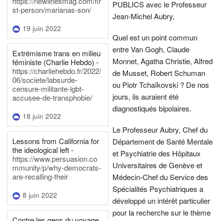
https://newlinesmag.com/fir
PUBLICS avec le Professeur
st-person/marianas-son/
Jean-Michel Aubry,
19 juin 2022
Quel est un point commun
entre Van Gogh, Claude
Extrémisme trans en milieu
Monnet, Agatha Christie, Alfred
féministe (Charlie Hebdo) -
https://charliehebdo.fr/2022/
de Musset, Robert Schuman
06/societe/labsurde-
ou Piotr Tchaïkovski ? De nos
censure-militante-lgbt-
jours, ils auraient été
accusee-de-transphobie/
diagnostiqués bipolaires.
18 juin 2022
Le Professeur Aubry, Chef du
Lessons from California for
Département de Santé Mentale
the ideological left -
et Psychiatrie des Hôpitaux
https://www.persuasion.co
Universitaires de Genève et
mmunity/p/why-democrats-
are-recalling-their
Médecin-Chef du Service des
Spécialités Psychiatriques a
8 juin 2022
développé un intérêt particulier
pour la recherche sur le thème
Contre les gens du voyage,