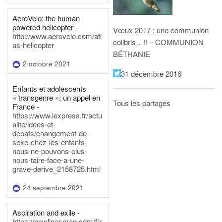
AeroVelo: the human
powered helicopter -
Vœux 2017 : une communion
http://www.aerovelo.com/atl
colibris…!! – COMMUNION
as-helicopter
BÉTHANIE
2 octobre 2021
31 décembre 2016
Enfants et adolescents
« transgenre »: un appel en
Tous les partages
France -
https://www.lexpress.fr/actu
alite/idees-et-
debats/changement-de-
sexe-chez-les-enfants-
nous-ne-pouvons-plus-
nous-taire-face-a-une-
grave-derive_2158725.html
24 septembre 2021
Aspiration and exile -
https://newlinesmag.com/fir