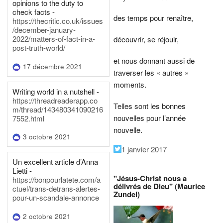
opinions to the duty to
check facts -
des temps pour renaître,
https://thecritic.co.uk/issues
/december-january-
2022/matters-of-fact-in-a-
découvrir, se réjouir,
post-truth-world/
et nous donnant aussi de
17 décembre 2021
traverser les « autres »
moments.
Writing world in a nutshell -
https://threadreaderapp.co
Telles sont les bonnes
m/thread/143480341090216
nouvelles pour l’année
7552.html
nouvelle.
3 octobre 2021
1 janvier 2017
Un excellent article d’Anna
Lietti -
"Jésus-Christ nous a
https://bonpourlatete.com/a
délivrés de Dieu" (Maurice
ctuel/trans-detrans-alertes-
Zundel)
pour-un-scandale-annonce
2 octobre 2021