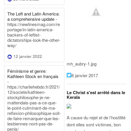
The Left and Latin America:
a comprehensive update -
https://newlinesmag.com/re
portage/in-latin-america-
backers-of-leftist-
dictatorships-look-the-other-
way/
12 janvier 2022
mh_aubry-1.jpg
Féminisme et genre:
8 janvier 2017
Kathleen Stock en français
-
https://charliehebdo.fr/2021/
12/societe/kathleen-
Le Christ s'est arrêté dans le
Kerala
stockphilosophe-je-ne-
mattendais-pas-a-ce-que-
le-point-culminant-de-ma-
reflexion-philosophique-soit-
A cause du rejet et de l’hostilité
de-faire-remarquer-que-les-
lesbiennes-nont-pas-de-
dont elles sont victimes, bon
penis/