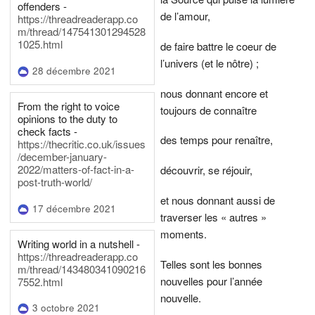
offenders -
de l’amour,
https://threadreaderapp.co
m/thread/147541301294528
1025.html
de faire battre le coeur de
l’univers (et le nôtre) ;
28 décembre 2021
nous donnant encore et
From the right to voice
toujours de connaître
opinions to the duty to
check facts -
des temps pour renaître,
https://thecritic.co.uk/issues
/december-january-
2022/matters-of-fact-in-a-
découvrir, se réjouir,
post-truth-world/
et nous donnant aussi de
17 décembre 2021
traverser les « autres »
moments.
Writing world in a nutshell -
https://threadreaderapp.co
Telles sont les bonnes
m/thread/143480341090216
nouvelles pour l’année
7552.html
nouvelle.
3 octobre 2021