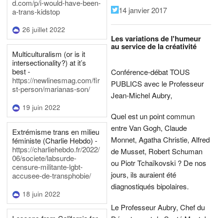
d.com/p/i-would-have-been-
14 janvier 2017
a-trans-kidstop
26 juillet 2022
Les variations de l'humeur
au service de la créativité
Multiculturalism (or is it
intersectionality?) at it’s
best -
Conférence-débat TOUS
https://newlinesmag.com/fir
PUBLICS avec le Professeur
st-person/marianas-son/
Jean-Michel Aubry,
19 juin 2022
Quel est un point commun
entre Van Gogh, Claude
Extrémisme trans en milieu
Monnet, Agatha Christie, Alfred
féministe (Charlie Hebdo) -
https://charliehebdo.fr/2022/
de Musset, Robert Schuman
06/societe/labsurde-
ou Piotr Tchaïkovski ? De nos
censure-militante-lgbt-
jours, ils auraient été
accusee-de-transphobie/
diagnostiqués bipolaires.
18 juin 2022
Le Professeur Aubry, Chef du