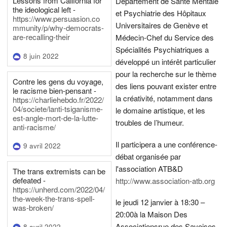
Lessons from California for
Département de Santé Mentale
the ideological left -
et Psychiatrie des Hôpitaux
https://www.persuasion.co
Universitaires de Genève et
mmunity/p/why-democrats-
are-recalling-their
Médecin-Chef du Service des
Spécialités Psychiatriques a
8 juin 2022
développé un intérêt particulier
pour la recherche sur le thème
Contre les gens du voyage,
des liens pouvant exister entre
le racisme bien-pensant -
la créativité, notamment dans
https://charliehebdo.fr/2022/
04/societe/lanti-tsiganisme-
le domaine artistique, et les
est-angle-mort-de-la-lutte-
troubles de l’humeur.
anti-racisme/
Il participera a une conférence-
9 avril 2022
débat organisée par
l'association ATB&D
The trans extremists can be
defeated -
http://www.association-atb.org
https://unherd.com/2022/04/
the-week-the-trans-spell-
le jeudi 12 janvier à 18:30 –
was-broken/
20:00
à la Maison Des
Associations
rue des Savoises
8 avril 2022