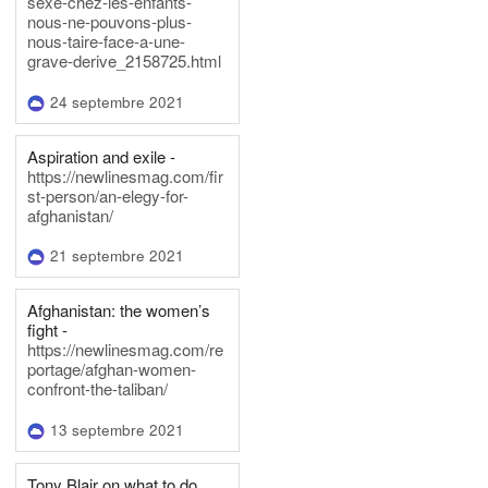
sexe-chez-les-enfants-
nous-ne-pouvons-plus-
nous-taire-face-a-une-
grave-derive_2158725.html
24 septembre 2021
Aspiration and exile -
https://newlinesmag.com/fir
st-person/an-elegy-for-
afghanistan/
21 septembre 2021
Afghanistan: the women’s
fight -
https://newlinesmag.com/re
portage/afghan-women-
confront-the-taliban/
13 septembre 2021
Tony Blair on what to do