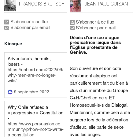
FRANÇOIS BRUTSCH
JEAN-PAUL GUISAN
S'abonner à ce flux
S'abonner à ce flux
S'abonner par email
S'abonner par email
Décès d'une sexologue
prédicatrice laïque dans
Kiosque
l'Eglise protestante de
Genève.
Adventurers, hermits,
losers -
Son ouverture et son côté
https://unherd.com/2022/09/
why-men-are-no-longer-
résolument atypique ont
wild/
particulièrement fait du bien à
plus d'un membre du Groupe
9 septembre 2022
C+H/Chrétien-ne-s ET
Homosexuel-le-s de Dialogai.
Why Chile refused a
Maintenant, comme cela a été
« progressive » Constitution
-
suggéré lors de la célébration
https://www.persuasion.co
d'adieux, elle parle de sexe
mmunity/p/how-not-to-write-
avec les anges.
a-constitution