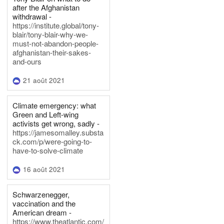
after the Afghanistan
withdrawal -
https://institute.global/tony-
blair/tony-blair-why-we-
must-not-abandon-people-
afghanistan-their-sakes-
and-ours
21 août 2021
Climate emergency: what
Green and Left-wing
activists get wrong, sadly -
https://jamesomalley.substa
ck.com/p/were-going-to-
have-to-solve-climate
16 août 2021
Schwarzenegger,
vaccination and the
American dream -
https://www.theatlantic.com/