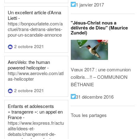
1 janvier 2017
Un excellent article d’Anna
Lietti -
"Jésus-Christ nous a
https://bonpourlatete.com/a
délivrés de Dieu" (Maurice
ctuel/trans-detrans-alertes-
Zundel)
pour-un-scandale-annonce
2 octobre 2021
AeroVelo: the human
powered helicopter -
Vœux 2017 : une communion
http://www.aerovelo.com/atl
colibris…!! – COMMUNION
as-helicopter
BÉTHANIE
2 octobre 2021
31 décembre 2016
Enfants et adolescents
« transgenre »: un appel en
Tous les partages
France -
https://www.lexpress.fr/actu
alite/idees-et-
debats/changement-de-