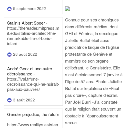
5 septembre 2022
Connue pour ses chroniques
Stalin’s Albert Speer -
dans différents médias, dont
https://thereader.mitpress.m
it.edu/stalins-architect-the-
GHI et Fémina, la sexologue
remarkable-life-of-boris-
Juliette Buffat était aussi
iofan/
prédicatrice laïque de l’Eglise
protestante de Genève et
28 août 2022
membre de son organe
délibérant, le Consistoire. Elle
André Gorz et une autre
décroissance -
s’est éteinte samedi 7 janvier à
https://lvsl.fr/une-
l’âge de 57 ans.
Photo: Juliette
decroissance-qui-ne-nuirait-
Buffat sur le plateau de «Faut
pas-aux-pauvres/
pas croire», capture d’écran.
3 août 2022
Par Joël Burri
«J’ai constaté
que la religion était souvent un
Gender prejudice, the return
obstacle à l’épanouissement
-
sexue…
https://www.realityslaststan