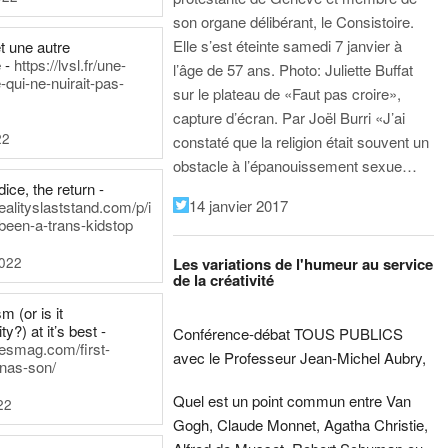
son organe délibérant, le Consistoire.
Elle s’est éteinte samedi 7 janvier à
t une autre
 -
https://lvsl.fr/une-
l’âge de 57 ans.
Photo: Juliette Buffat
qui-ne-nuirait-pas-
sur le plateau de «Faut pas croire»,
capture d’écran.
Par Joël Burri
«J’ai
22
constaté que la religion était souvent un
obstacle à l’épanouissement sexue…
ice, the return -
14 janvier 2017
ealityslaststand.com/p/i
been-a-trans-kidstop
2022
Les variations de l'humeur au service
de la créativité
m (or is it
ty?) at it’s best -
Conférence-débat TOUS PUBLICS
nesmag.com/first-
avec le Professeur Jean-Michel Aubry,
nas-son/
Quel est un point commun entre Van
22
Gogh, Claude Monnet, Agatha Christie,