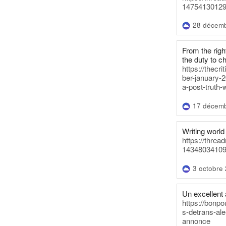
14754130129
28 décem
From the righ
the duty to c
https://thecr
ber-january-2
a-post-truth-
17 décem
Writing world 
https://threa
14348034109
3 octobre
Un excellent a
https://bonpo
s-detrans-ale
annonce