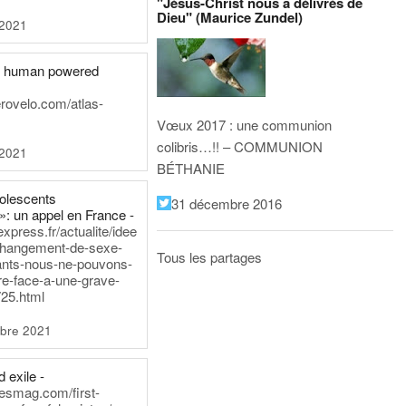
"Jésus-Christ nous a délivrés de
Dieu" (Maurice Zundel)
 2021
he human powered
erovelo.com/atlas-
Vœux 2017 : une communion
colibris…!! – COMMUNION
 2021
BÉTHANIE
dolescents
31 décembre 2016
»: un appel en France -
express.fr/actualite/idee
changement-de-sexe-
Tous les partages
ants-nous-ne-pouvons-
re-face-a-une-grave-
25.html
bre 2021
 exile -
nesmag.com/first-