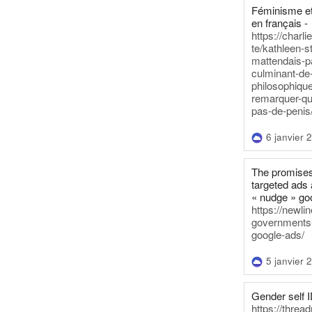
Féminisme et
en français -
https://charl
te/kathleen-s
mattendais-p
culminant-de
philosophique
remarquer-qu
pas-de-penis
6 janvier 
The promises
targeted ads 
« nudge » go
https://newl
governments-t
google-ads/
5 janvier 
Gender self I
https://threa