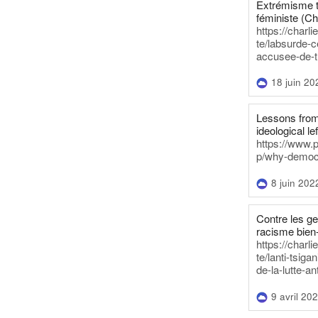
Extrémisme t
féministe (Ch
https://charl
te/labsurde-c
accusee-de-t
18 juin 20
Lessons from 
ideological lef
https://www.
p/why-democra
8 juin 202
Contre les g
racisme bien
https://charl
te/lanti-tsig
de-la-lutte-an
9 avril 20