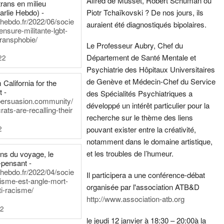
Alfred de Musset, Robert Schuman ou
rans en milieu
arlie Hebdo) -
Piotr Tchaïkovski ? De nos jours, ils
iehebdo.fr/2022/06/socie
auraient été diagnostiqués bipolaires.
ensure-militante-lgbt-
ransphobie/
Le Professeur Aubry, Chef du
Département de Santé Mentale et
22
Psychiatrie des Hôpitaux Universitaires
de Genève et Médecin-Chef du Service
California for the
t -
des Spécialités Psychiatriques a
persuasion.community/
développé un intérêt particulier pour la
ts-are-recalling-their
recherche sur le thème des liens
2
pouvant exister entre la créativité,
notamment dans le domaine artistique,
et les troubles de l’humeur.
ens du voyage, le
-pensant -
iehebdo.fr/2022/04/socie
Il participera a une conférence-débat
anisme-est-angle-mort-
organisée par l'association ATB&D
ti-racisme/
http://www.association-atb.org
22
le jeudi 12 janvier à 18:30 – 20:00
à la