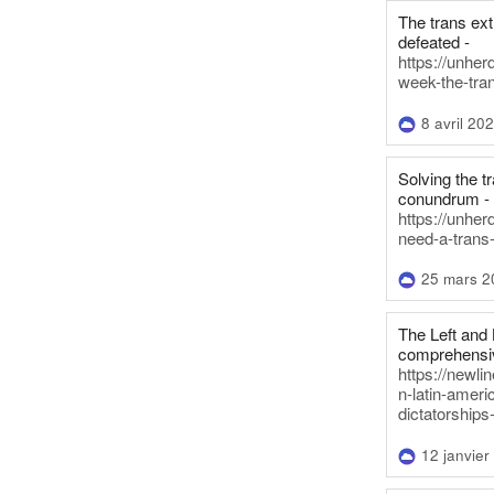
The trans ex
defeated -
https://unher
week-the-tra
8 avril 20
Solving the tr
conundrum -
https://unhe
need-a-trans
25 mars 2
The Left and 
comprehensiv
https://newl
n-latin-americ
dictatorships
12 janvier