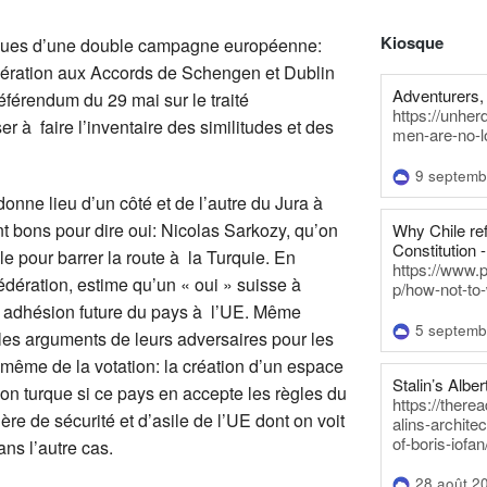
Kiosque
iques d’une double campagne européenne:
édération aux Accords de Schengen et Dublin
Adventurers, 
éférendum du 29 mai sur le traité
https://unhe
r à faire l’inventaire des similitudes et des
men-are-no-l
9 septemb
onne lieu d’un côté et de l’autre du Jura à
t bons pour dire oui: Nicolas Sarkozy, qu’on
Why Chile re
Constitution -
le pour barrer la route à la Turquie. En
https://www.
dération, estime qu’un « oui » suisse à
p/how-not-to-
 adhésion future du pays à l’UE. Même
5 septemb
les arguments de leurs adversaires pour les
eu même de la votation: la création d’un espace
Stalin’s Alber
on turque si ce pays en accepte les règles du
https://there
ère de sécurité et d’asile de l’UE dont on voit
alins-architec
of-boris-iofan
ns l’autre cas.
28 août 2