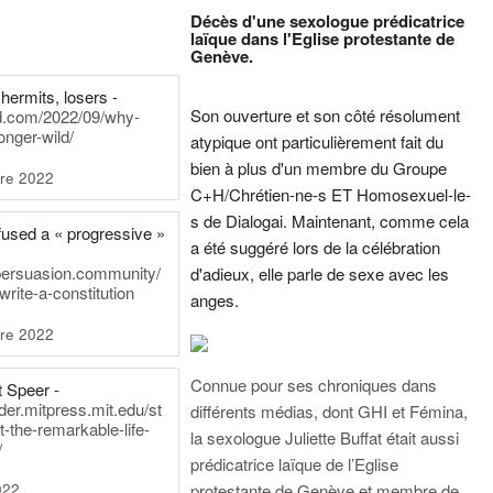
Décès d'une sexologue prédicatrice
laïque dans l'Eglise protestante de
Genève.
hermits, losers -
Son ouverture et son côté résolument
rd.com/2022/09/why-
onger-wild/
atypique ont particulièrement fait du
bien à plus d'un membre du Groupe
re 2022
C+H/Chrétien-ne-s ET Homosexuel-le-
s de Dialogai. Maintenant, comme cela
fused a « progressive »
a été suggéré lors de la célébration
persuasion.community/
d'adieux, elle parle de sexe avec les
write-a-constitution
anges.
re 2022
Connue pour ses chroniques dans
t Speer -
ader.mitpress.mit.edu/st
différents médias, dont GHI et Fémina,
t-the-remarkable-life-
la sexologue Juliette Buffat était aussi
/
prédicatrice laïque de l’Eglise
022
protestante de Genève et membre de