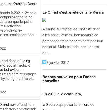
 genre: Kathleen Stock
Le Christ s'est arrêté dans le Kerala
iehebdo.fr/2021/12/socie
tockphilosophe-je-ne-
as-a-ce-que-le-point-
-ma-reflexion-
A cause du rejet et de l’hostilité dont
-soit-de-faire-
e-les-lesbiennes-nont-
elles sont victimes, bon nombre de
/
personnes trans ne terminent pas leur
scolarité. Mais en Inde, des nonnes
2022
ont…
 and risks of using
7 janvier 2017
and social media to
od behaviour -
inesmag.com/reportage/
Bonnes nouvelles pour l’année
ry-to-fight-crime-via-
nouvelle :
2022
En 2017, elle continuera,
la Source qui pulse la lumière de
D and sex offenders -
dreaderapp.com/thread/