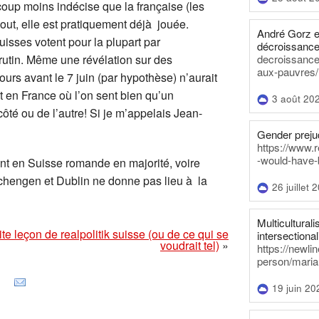
coup moins indécise que la française (les
out, elle est pratiquement déjà jouée.
André Gorz e
Suisses votent pour la plupart par
décroissance
rutin. Même une révélation sur des
decroissance-
aux-pauvres/
rs avant le 7 juin (par hypothèse) n’aurait
t en France où l’on sent bien qu’un
3 août 20
ôté ou de l’autre! Si je m’appelais Jean-
Gender prejud
https://www.r
-would-have-
ent en Suisse romande en majorité, voire
Schengen et Dublin ne donne pas lieu à la
26 juillet 
Multiculturalis
ite leçon de realpolitik suisse (ou de ce qui se
intersectionali
voudrait tel)
»
https://newli
person/maria
19 juin 20