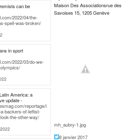
Maison Des Associations
rue des
tremists can be
Savoises 15, 1205 Genève
d.com/2022/04/the-
ns-spell-was-broken/
22
ans in sport
rd.com/2022/03/do-we-
-olympics/
022
Latin America: a
e update -
inesmag.com/reportage/i
a-backers-of-leftist-
-look-the-other-way/
mh_aubry-1.jpg
 2022
8 janvier 2017