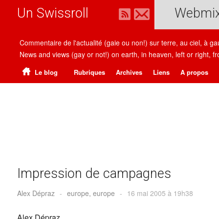
Un Swissroll
Webmi
Commentaire de l'actualité (gaie ou non!) sur terre, au ciel, à g
News and views (gay or not!) on earth, in heaven, left or right
Le blog
Rubriques
Archives
Liens
A propos
Impression de campagnes
Alex Dépraz
-
europe, europe
-
16 mai 2005 à 19h38
Alex Dépraz