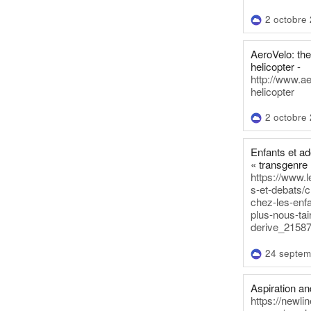
2 octobre
AeroVelo: t
helicopter -
http://www.a
helicopter
2 octobre
Enfants et a
« transgenre 
https://www.l
s-et-debats/
chez-les-enf
plus-nous-tai
derive_21587
24 septem
Aspiration and
https://newli