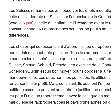
Les Suisses romands peuvent observer les effets médiat
celle qui se déroule en Suisse sur l’adhésion de la Conf
(vote le
5 juin
) et celle qui enflamme l’Hexagone avant le r
constitutionnnel. A l’approche des scrutins, on peut s’amuse
différences.
Les choses qui se ressemblent d’abord: l’enjeu européen d
une certaine cacophonie politique. Tous les arguments son
a connu mieux inspiré, estime qu’un « oui » serait préférab
Suisse, Samuel Schmid, Président en exercice de la Confé
Schengen/Dublin est un bon moyen pour s’opposer à une
manoeuvre chez ces deux hommes politiques: ils utilisent 
renverser à leur profit. Mais, ce faisant, ils oublient l’enj
politique commun pouvant au contraire justifier une adhési
jeu pour l’un et un rapprochement avec la politique en mati
mal qu’elle ne rapprocherait pas le pays d’une adhésion da