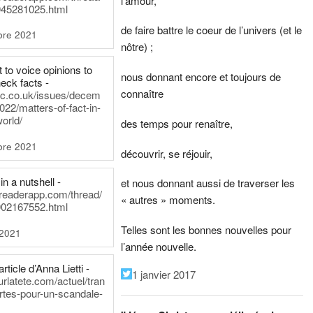
l’amour,
45281025.html
de faire battre le coeur de l’univers (et le
bre 2021
nôtre) ;
t to voice opinions to
nous donnant encore et toujours de
heck facts -
connaître
itic.co.uk/issues/decem
022/matters-of-fact-in-
world/
des temps pour renaître,
bre 2021
découvrir, se réjouir,
in a nutshell -
et nous donnant aussi de traverser les
dreaderapp.com/thread/
« autres » moments.
02167552.html
Telles sont les bonnes nouvelles pour
 2021
l’année nouvelle.
rticle d’Anna Lietti -
1 janvier 2017
urlatete.com/actuel/tran
rtes-pour-un-scandale-