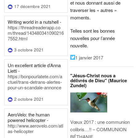
et nous donnant aussi de
17 décembre 2021
traverser les « autres »
moments.
Writing world in a nutshell -
https://threadreaderapp.co
Telles sont les bonnes
m/thread/143480341090216
nouvelles pour l’année
7552.html
nouvelle.
3 octobre 2021
1 janvier 2017
Un excellent article d’Anna
Lietti -
"Jésus-Christ nous a
https://bonpourlatete.com/a
délivrés de Dieu" (Maurice
ctuel/trans-detrans-alertes-
Zundel)
pour-un-scandale-annonce
2 octobre 2021
AeroVelo: the human
powered helicopter -
Vœux 2017 : une communion
http://www.aerovelo.com/atl
colibris…!! – COMMUNION
as-helicopter
BÉTHANIE