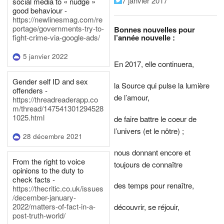
7 janvier 2017
social media to « nudge »
good behaviour -
https://newlinesmag.com/re
portage/governments-try-to-
Bonnes nouvelles pour
l’année nouvelle :
fight-crime-via-google-ads/
5 janvier 2022
En 2017, elle continuera,
Gender self ID and sex
la Source qui pulse la lumière
offenders -
de l’amour,
https://threadreaderapp.co
m/thread/147541301294528
1025.html
de faire battre le coeur de
l’univers (et le nôtre) ;
28 décembre 2021
nous donnant encore et
From the right to voice
toujours de connaître
opinions to the duty to
check facts -
des temps pour renaître,
https://thecritic.co.uk/issues
/december-january-
2022/matters-of-fact-in-a-
découvrir, se réjouir,
post-truth-world/