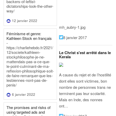
backers-of-leftist-
dictatorships-look-the-other-
way/
12 janvier 2022
mh_aubry-1.jpg
Féminisme et genre:
8 janvier 2017
Kathleen Stock en français
-
https://charliehebdo.fr/2021/
12/societe/kathleen-
Le Christ s'est arrêté dans le
Kerala
stockphilosophe-je-ne-
mattendais-pas-a-ce-que-
le-point-culminant-de-ma-
reflexion-philosophique-soit-
A cause du rejet et de l’hostilité
de-faire-remarquer-que-les-
lesbiennes-nont-pas-de-
dont elles sont victimes, bon
penis/
nombre de personnes trans ne
terminent pas leur scolarité.
6 janvier 2022
Mais en Inde, des nonnes
ont…
The promises and risks of
using targeted ads and