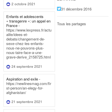
2 octobre 2021
31 décembre 2016
Enfants et adolescents
« transgenre »: un appel en
Tous les partages
France -
https://www.lexpress.fr/actu
alite/idees-et-
debats/changement-de-
sexe-chez-les-enfants-
nous-ne-pouvons-plus-
nous-taire-face-a-une-
grave-derive_2158725.html
24 septembre 2021
Aspiration and exile -
https://newlinesmag.com/fir
st-person/an-elegy-for-
afghanistan/
21 septembre 2021