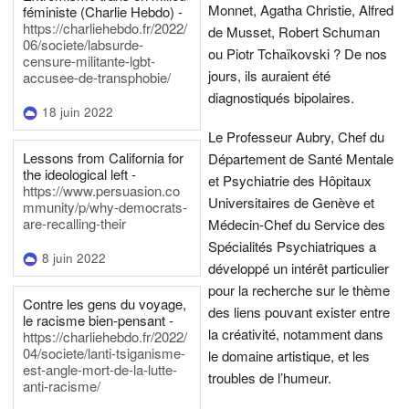
Monnet, Agatha Christie, Alfred
féministe (Charlie Hebdo) -
https://charliehebdo.fr/2022/
de Musset, Robert Schuman
06/societe/labsurde-
ou Piotr Tchaïkovski ? De nos
censure-militante-lgbt-
jours, ils auraient été
accusee-de-transphobie/
diagnostiqués bipolaires.
18 juin 2022
Le Professeur Aubry, Chef du
Lessons from California for
Département de Santé Mentale
the ideological left -
et Psychiatrie des Hôpitaux
https://www.persuasion.co
Universitaires de Genève et
mmunity/p/why-democrats-
are-recalling-their
Médecin-Chef du Service des
Spécialités Psychiatriques a
8 juin 2022
développé un intérêt particulier
pour la recherche sur le thème
Contre les gens du voyage,
des liens pouvant exister entre
le racisme bien-pensant -
la créativité, notamment dans
https://charliehebdo.fr/2022/
04/societe/lanti-tsiganisme-
le domaine artistique, et les
est-angle-mort-de-la-lutte-
troubles de l’humeur.
anti-racisme/