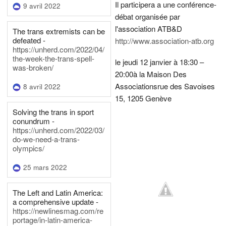
Il participera a une conférence-
9 avril 2022
débat organisée par
l'association ATB&D
The trans extremists can be
defeated -
http://www.association-atb.org
https://unherd.com/2022/04/
the-week-the-trans-spell-
le jeudi 12 janvier à 18:30 –
was-broken/
20:00
à la Maison Des
Associations
rue des Savoises
8 avril 2022
15, 1205 Genève
Solving the trans in sport
conundrum -
https://unherd.com/2022/03/
do-we-need-a-trans-
olympics/
25 mars 2022
The Left and Latin America:
a comprehensive update -
https://newlinesmag.com/re
portage/in-latin-america-