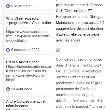
plus d'un membre du Groupe
9 septembre 2022
C+H/Chrétien-ne-s ET
Homosexuel-le-s de Dialogai.
Why Chile refused a
Maintenant, comme cela a été
« progressive » Constitution
-
suggéré lors de la célébration
https://www.persuasion.co
d'adieux, elle parle de sexe
mmunity/p/how-not-to-write-
avec les anges.
a-constitution
5 septembre 2022
Connue pour ses chroniques
Stalin’s Albert Speer -
dans différents médias, dont
https://thereader.mitpress.m
it.edu/stalins-architect-the-
GHI et Fémina, la sexologue
remarkable-life-of-boris-
Juliette Buffat était aussi
iofan/
prédicatrice laïque de l’Eglise
protestante de Genève et
28 août 2022
membre de son organe
délibérant, le Consistoire. Elle
André Gorz et une autre
décroissance -
s’est éteinte samedi 7 janvier à
https://lvsl.fr/une-