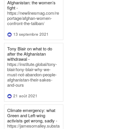
Afghanistan: the women’s
fight -
https://newlinesmag.com/re
portage/afghan-women-
confront-the-taliban/
13 septembre 2021
Tony Blair on what to do
after the Afghanistan
withdrawal -
https://institute.global/tony-
blair/tony-blair-why-we-
must-not-abandon-people-
afghanistan-their-sakes-
and-ours
21 août 2021
Climate emergency: what
Green and Left-wing
activists get wrong, sadly -
https://jamesomalley.substa