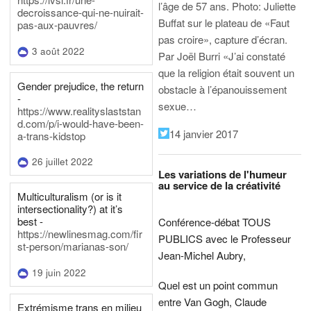
l’âge de 57 ans.
Photo: Juliette
decroissance-qui-ne-nuirait-
Buffat sur le plateau de «Faut
pas-aux-pauvres/
pas croire», capture d’écran.
3 août 2022
Par Joël Burri
«J’ai constaté
que la religion était souvent un
Gender prejudice, the return
obstacle à l’épanouissement
-
sexue…
https://www.realityslaststan
d.com/p/i-would-have-been-
14 janvier 2017
a-trans-kidstop
26 juillet 2022
Les variations de l'humeur
au service de la créativité
Multiculturalism (or is it
intersectionality?) at it’s
best -
Conférence-débat TOUS
https://newlinesmag.com/fir
PUBLICS avec le Professeur
st-person/marianas-son/
Jean-Michel Aubry,
19 juin 2022
Quel est un point commun
entre Van Gogh, Claude
Extrémisme trans en milieu