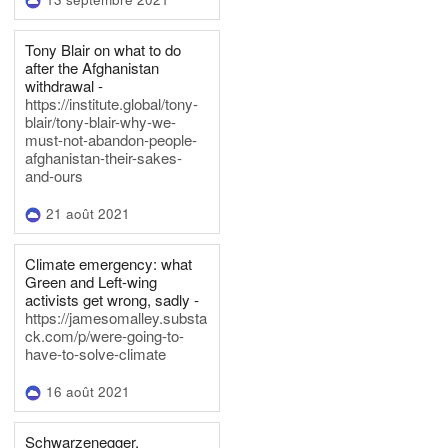
Tony Blair on what to do
after the Afghanistan
withdrawal -
https://institute.global/tony-
blair/tony-blair-why-we-
must-not-abandon-people-
afghanistan-their-sakes-
and-ours
21 août 2021
Climate emergency: what
Green and Left-wing
activists get wrong, sadly -
https://jamesomalley.substa
ck.com/p/were-going-to-
have-to-solve-climate
16 août 2021
Schwarzenegger,