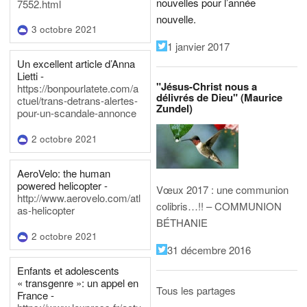
nouvelles pour l’année
7552.html
nouvelle.
3 octobre 2021
1 janvier 2017
Un excellent article d’Anna
Lietti -
"Jésus-Christ nous a
https://bonpourlatete.com/a
délivrés de Dieu" (Maurice
ctuel/trans-detrans-alertes-
Zundel)
pour-un-scandale-annonce
2 octobre 2021
AeroVelo: the human
powered helicopter -
Vœux 2017 : une communion
http://www.aerovelo.com/atl
colibris…!! – COMMUNION
as-helicopter
BÉTHANIE
2 octobre 2021
31 décembre 2016
Enfants et adolescents
« transgenre »: un appel en
Tous les partages
France -