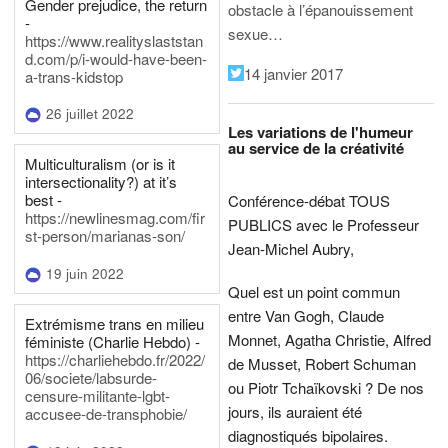
Gender prejudice, the return
obstacle à l’épanouissement
-
sexue…
https://www.realityslaststan
d.com/p/i-would-have-been-
14 janvier 2017
a-trans-kidstop
26 juillet 2022
Les variations de l'humeur
au service de la créativité
Multiculturalism (or is it
intersectionality?) at it’s
best -
Conférence-débat TOUS
https://newlinesmag.com/fir
PUBLICS avec le Professeur
st-person/marianas-son/
Jean-Michel Aubry,
19 juin 2022
Quel est un point commun
entre Van Gogh, Claude
Extrémisme trans en milieu
Monnet, Agatha Christie, Alfred
féministe (Charlie Hebdo) -
https://charliehebdo.fr/2022/
de Musset, Robert Schuman
06/societe/labsurde-
ou Piotr Tchaïkovski ? De nos
censure-militante-lgbt-
jours, ils auraient été
accusee-de-transphobie/
diagnostiqués bipolaires.