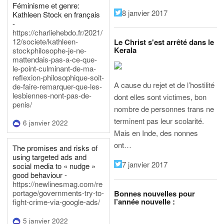
Féminisme et genre:
8 janvier 2017
Kathleen Stock en français
-
https://charliehebdo.fr/2021/
12/societe/kathleen-
Le Christ s'est arrêté dans le
Kerala
stockphilosophe-je-ne-
mattendais-pas-a-ce-que-
le-point-culminant-de-ma-
reflexion-philosophique-soit-
A cause du rejet et de l’hostilité
de-faire-remarquer-que-les-
lesbiennes-nont-pas-de-
dont elles sont victimes, bon
penis/
nombre de personnes trans ne
terminent pas leur scolarité.
6 janvier 2022
Mais en Inde, des nonnes
ont…
The promises and risks of
using targeted ads and
7 janvier 2017
social media to « nudge »
good behaviour -
https://newlinesmag.com/re
portage/governments-try-to-
Bonnes nouvelles pour
l’année nouvelle :
fight-crime-via-google-ads/
5 janvier 2022