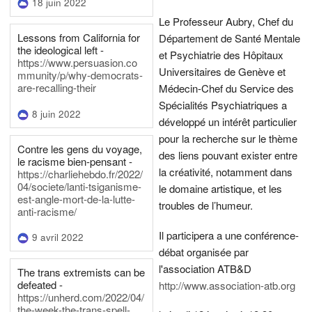
18 juin 2022
Le Professeur Aubry, Chef du
Lessons from California for
Département de Santé Mentale
the ideological left -
et Psychiatrie des Hôpitaux
https://www.persuasion.co
Universitaires de Genève et
mmunity/p/why-democrats-
are-recalling-their
Médecin-Chef du Service des
Spécialités Psychiatriques a
8 juin 2022
développé un intérêt particulier
pour la recherche sur le thème
Contre les gens du voyage,
des liens pouvant exister entre
le racisme bien-pensant -
la créativité, notamment dans
https://charliehebdo.fr/2022/
04/societe/lanti-tsiganisme-
le domaine artistique, et les
est-angle-mort-de-la-lutte-
troubles de l’humeur.
anti-racisme/
Il participera a une conférence-
9 avril 2022
débat organisée par
l'association ATB&D
The trans extremists can be
defeated -
http://www.association-atb.org
https://unherd.com/2022/04/
the-week-the-trans-spell-