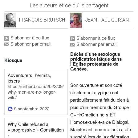
Les auteurs et ce qu'ils partagent
FRANÇOIS BRUTSCH
JEAN-PAUL GUISAN
S'abonner à ce flux
S'abonner à ce flux
S'abonner par email
S'abonner par email
Décès d'une sexologue
prédicatrice laïque dans
Kiosque
l'Eglise protestante de
Genève.
Adventurers, hermits,
losers -
Son ouverture et son côté
https://unherd.com/2022/09/
why-men-are-no-longer-
résolument atypique ont
wild/
particulièrement fait du bien à
plus d'un membre du Groupe
9 septembre 2022
C+H/Chrétien-ne-s ET
Homosexuel-le-s de Dialogai.
Why Chile refused a
Maintenant, comme cela a été
« progressive » Constitution
-
suggéré lors de la célébration