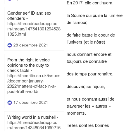
En 2017, elle continuera,
Gender self ID and sex
la Source qui pulse la lumière
offenders -
de l’amour,
https://threadreaderapp.co
m/thread/147541301294528
1025.html
de faire battre le coeur de
l’univers (et le nôtre) ;
28 décembre 2021
nous donnant encore et
From the right to voice
toujours de connaître
opinions to the duty to
check facts -
des temps pour renaître,
https://thecritic.co.uk/issues
/december-january-
2022/matters-of-fact-in-a-
découvrir, se réjouir,
post-truth-world/
et nous donnant aussi de
17 décembre 2021
traverser les « autres »
moments.
Writing world in a nutshell -
https://threadreaderapp.co
Telles sont les bonnes
m/thread/143480341090216