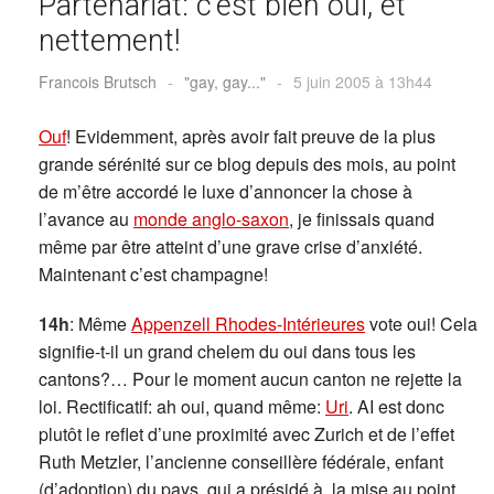
Partenariat: c’est bien oui, et
nettement!
Francois Brutsch
-
"gay, gay..."
-
5 juin 2005 à 13h44
Ouf
! Evidemment, après avoir fait preuve de la plus
grande sérénité sur ce blog depuis des mois, au point
de m’être accordé le luxe d’annoncer la chose à
l’avance au
monde anglo-saxon
, je finissais quand
même par être atteint d’une grave crise d’anxiété.
Maintenant c’est champagne!
14h
: Même
Appenzell Rhodes-Intérieures
vote oui! Cela
signifie-t-il un grand chelem du oui dans tous les
cantons?… Pour le moment aucun canton ne rejette la
loi. Rectificatif: ah oui, quand même:
Uri
. AI est donc
plutôt le reflet d’une proximité avec Zurich et de l’effet
Ruth Metzler, l’ancienne conseillère fédérale, enfant
(d’adoption) du pays, qui a présidé à la mise au point