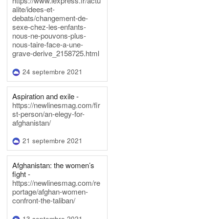
https://www.lexpress.fr/actu
alite/idees-et-
debats/changement-de-
sexe-chez-les-enfants-
nous-ne-pouvons-plus-
nous-taire-face-a-une-
grave-derive_2158725.html
24 septembre 2021
Aspiration and exile -
https://newlinesmag.com/fir
st-person/an-elegy-for-
afghanistan/
21 septembre 2021
Afghanistan: the women’s
fight -
https://newlinesmag.com/re
portage/afghan-women-
confront-the-taliban/
13 septembre 2021