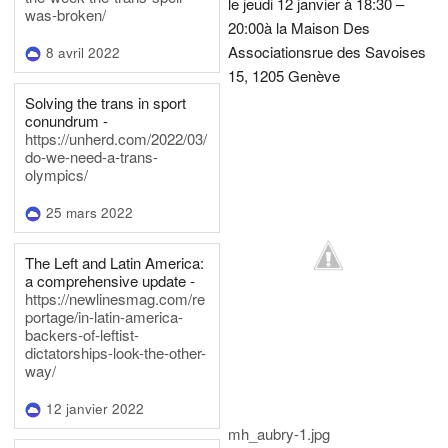
le jeudi 12 janvier à 18:30 –
was-broken/
20:00
à la Maison Des
Associations
rue des Savoises
8 avril 2022
15, 1205 Genève
Solving the trans in sport
conundrum -
https://unherd.com/2022/03/
do-we-need-a-trans-
olympics/
25 mars 2022
The Left and Latin America:
a comprehensive update -
https://newlinesmag.com/re
portage/in-latin-america-
backers-of-leftist-
dictatorships-look-the-other-
way/
12 janvier 2022
mh_aubry-1.jpg