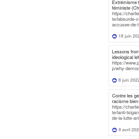
Extrémisme t
féministe (Ch
https://charl
te/labsurde-c
accusee-de-t
18 juin 20
Lessons from 
ideological lef
https://www.
p/why-democra
8 juin 202
Contre les g
racisme bien
https://charl
te/lanti-tsig
de-la-lutte-an
9 avril 20