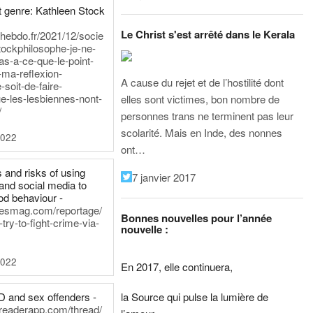
 genre: Kathleen Stock
Le Christ s'est arrêté dans le Kerala
iehebdo.fr/2021/12/socie
tockphilosophe-je-ne-
as-a-ce-que-le-point-
-ma-reflexion-
A cause du rejet et de l’hostilité dont
-soit-de-faire-
e-les-lesbiennes-nont-
elles sont victimes, bon nombre de
/
personnes trans ne terminent pas leur
scolarité. Mais en Inde, des nonnes
2022
ont…
 and risks of using
7 janvier 2017
and social media to
od behaviour -
inesmag.com/reportage/
Bonnes nouvelles pour l’année
ry-to-fight-crime-via-
nouvelle :
2022
En 2017, elle continuera,
la Source qui pulse la lumière de
D and sex offenders -
dreaderapp.com/thread/