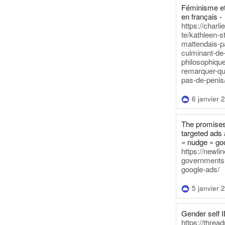
Féminisme et
en français -
https://charl
te/kathleen-s
mattendais-p
culminant-de
philosophique
remarquer-qu
pas-de-penis
6 janvier 
The promises
targeted ads 
« nudge » go
https://newl
governments-t
google-ads/
5 janvier 
Gender self I
https://threa