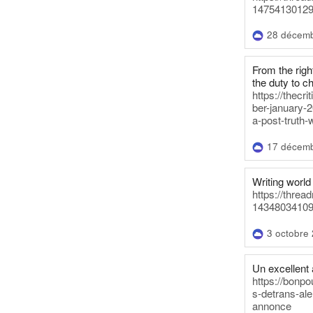
14754130129
28 décem
From the righ
the duty to c
https://thecr
ber-january-2
a-post-truth-
17 décem
Writing world 
https://threa
14348034109
3 octobre
Un excellent a
https://bonpo
s-detrans-ale
annonce