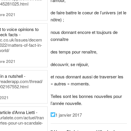
l’amour,
45281025.html
de faire battre le coeur de l’univers (et le
bre 2021
nôtre) ;
t to voice opinions to
nous donnant encore et toujours de
heck facts -
connaître
itic.co.uk/issues/decem
022/matters-of-fact-in-
world/
des temps pour renaître,
bre 2021
découvrir, se réjouir,
in a nutshell -
et nous donnant aussi de traverser les
dreaderapp.com/thread/
« autres » moments.
02167552.html
Telles sont les bonnes nouvelles pour
 2021
l’année nouvelle.
rticle d’Anna Lietti -
1 janvier 2017
urlatete.com/actuel/tran
rtes-pour-un-scandale-