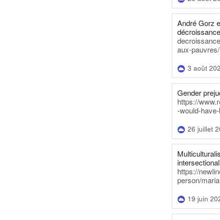
André Gorz e
décroissance
decroissance-
aux-pauvres/
3 août 20
Gender prejud
https://www.r
-would-have-
26 juillet 
Multiculturalis
intersectionali
https://newli
person/maria
19 juin 20