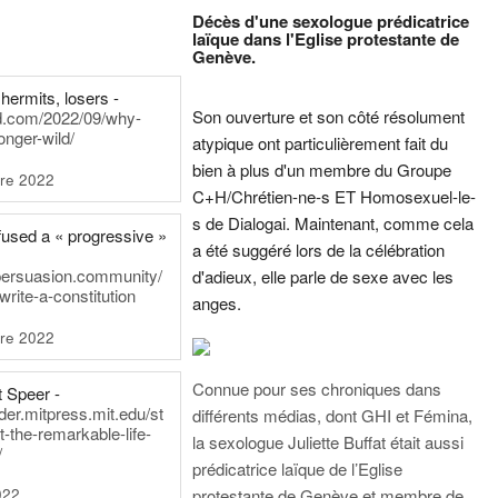
Décès d'une sexologue prédicatrice
laïque dans l'Eglise protestante de
Genève.
hermits, losers -
Son ouverture et son côté résolument
rd.com/2022/09/why-
onger-wild/
atypique ont particulièrement fait du
bien à plus d'un membre du Groupe
re 2022
C+H/Chrétien-ne-s ET Homosexuel-le-
s de Dialogai. Maintenant, comme cela
fused a « progressive »
a été suggéré lors de la célébration
persuasion.community/
d'adieux, elle parle de sexe avec les
write-a-constitution
anges.
re 2022
Connue pour ses chroniques dans
t Speer -
ader.mitpress.mit.edu/st
différents médias, dont GHI et Fémina,
t-the-remarkable-life-
la sexologue Juliette Buffat était aussi
/
prédicatrice laïque de l’Eglise
022
protestante de Genève et membre de