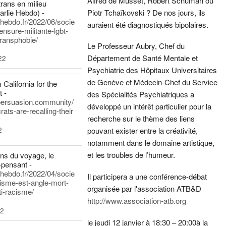
Alfred de Musset, Robert Schuman ou
rans en milieu
arlie Hebdo) -
Piotr Tchaïkovski ? De nos jours, ils
iehebdo.fr/2022/06/socie
auraient été diagnostiqués bipolaires.
ensure-militante-lgbt-
ransphobie/
Le Professeur Aubry, Chef du
Département de Santé Mentale et
22
Psychiatrie des Hôpitaux Universitaires
de Genève et Médecin-Chef du Service
California for the
t -
des Spécialités Psychiatriques a
persuasion.community/
développé un intérêt particulier pour la
ts-are-recalling-their
recherche sur le thème des liens
2
pouvant exister entre la créativité,
notamment dans le domaine artistique,
et les troubles de l’humeur.
ens du voyage, le
-pensant -
iehebdo.fr/2022/04/socie
Il participera a une conférence-débat
anisme-est-angle-mort-
organisée par l'association ATB&D
ti-racisme/
http://www.association-atb.org
22
le jeudi 12 janvier à 18:30 – 20:00
à la