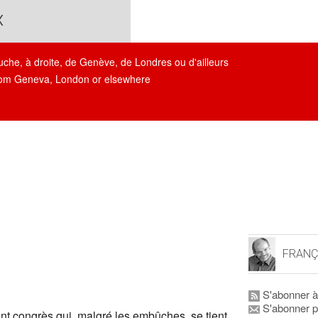
x
auche, à droite, de Genève, de Londres ou d'ailleurs
, from Geneva, London or elsewhere
FRANÇ
S'abonner à
S'abonner p
nt congrès qui, malgré les embûches, se tient