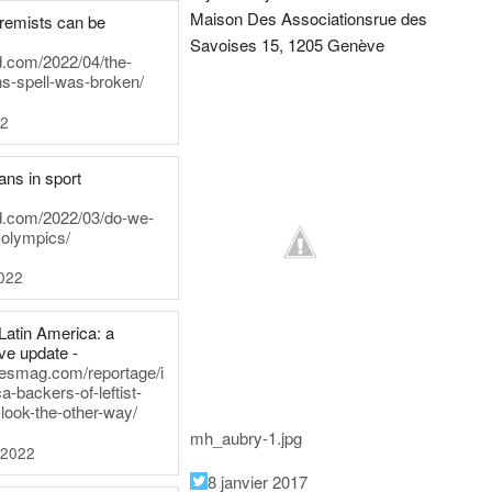
Maison Des Associations
rue des
tremists can be
Savoises 15, 1205 Genève
d.com/2022/04/the-
ns-spell-was-broken/
22
ans in sport
rd.com/2022/03/do-we-
-olympics/
022
Latin America: a
e update -
inesmag.com/reportage/i
a-backers-of-leftist-
-look-the-other-way/
mh_aubry-1.jpg
 2022
8 janvier 2017