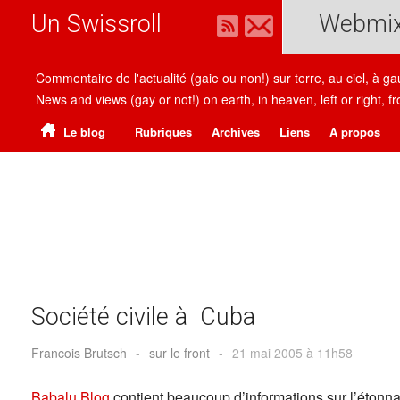
Un Swissroll
Webmi
Commentaire de l'actualité (gaie ou non!) sur terre, au ciel, à g
News and views (gay or not!) on earth, in heaven, left or right
Le blog
Rubriques
Archives
Liens
A propos
Société civile à Cuba
Francois Brutsch
-
sur le front
-
21 mai 2005 à 11h58
Babalu Blog
contient beaucoup d’informations sur l’étonna