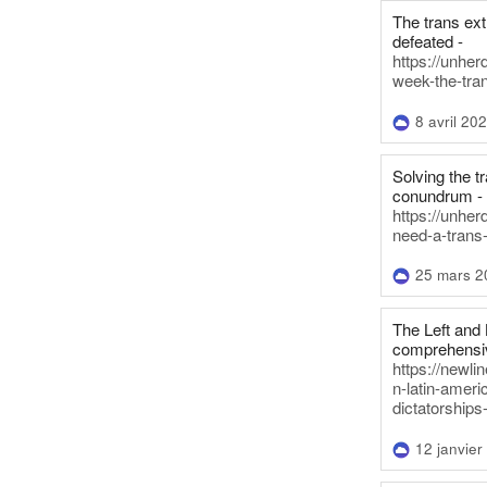
The trans ex
defeated -
https://unher
week-the-tra
8 avril 20
Solving the tr
conundrum -
https://unhe
need-a-trans
25 mars 2
The Left and 
comprehensiv
https://newl
n-latin-americ
dictatorships
12 janvier