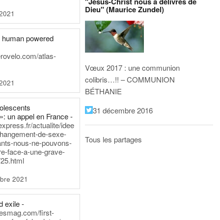
"Jésus-Christ nous a délivrés de
Dieu" (Maurice Zundel)
 2021
he human powered
erovelo.com/atlas-
Vœux 2017 : une communion
colibris…!! – COMMUNION
 2021
BÉTHANIE
dolescents
31 décembre 2016
»: un appel en France -
express.fr/actualite/idee
changement-de-sexe-
Tous les partages
ants-nous-ne-pouvons-
re-face-a-une-grave-
25.html
bre 2021
 exile -
nesmag.com/first-