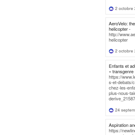
2 octobre
AeroVelo: t
helicopter -
http://www.a
helicopter
2 octobre
Enfants et a
« transgenre 
https://www.l
s-et-debats/
chez-les-enf
plus-nous-tai
derive_21587
24 septem
Aspiration and
https://newli