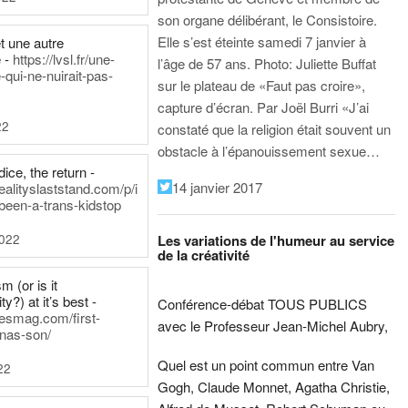
son organe délibérant, le Consistoire.
Elle s’est éteinte samedi 7 janvier à
t une autre
 -
https://lvsl.fr/une-
l’âge de 57 ans.
Photo: Juliette Buffat
qui-ne-nuirait-pas-
sur le plateau de «Faut pas croire»,
capture d’écran.
Par Joël Burri
«J’ai
22
constaté que la religion était souvent un
obstacle à l’épanouissement sexue…
ice, the return -
14 janvier 2017
ealityslaststand.com/p/i
been-a-trans-kidstop
2022
Les variations de l'humeur au service
de la créativité
m (or is it
ty?) at it’s best -
Conférence-débat TOUS PUBLICS
nesmag.com/first-
avec le Professeur Jean-Michel Aubry,
nas-son/
Quel est un point commun entre Van
22
Gogh, Claude Monnet, Agatha Christie,