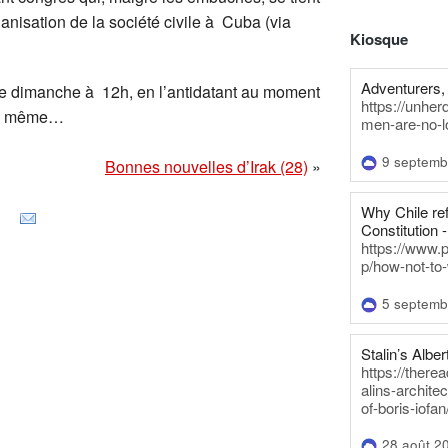
nisation de la société civile à Cuba (via
Kiosque
Adventurers, 
t le dimanche à 12h, en l’antidatant au moment
https://unhe
uba même…
men-are-no-l
9 septemb
Bonnes nouvelles d’Irak (28)
»
Why Chile re
Constitution -
https://www.
p/how-not-to-
5 septemb
Stalin’s Alber
https://there
alins-architec
of-boris-iofan
28 août 2