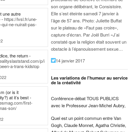
son organe délibérant, le Consistoire.
Elle s’est éteinte samedi 7 janvier à
t une autre
 -
https://lvsl.fr/une-
l’âge de 57 ans.
Photo: Juliette Buffat
qui-ne-nuirait-pas-
sur le plateau de «Faut pas croire»,
capture d’écran.
Par Joël Burri
«J’ai
22
constaté que la religion était souvent un
obstacle à l’épanouissement sexue…
ice, the return -
14 janvier 2017
ealityslaststand.com/p/i
been-a-trans-kidstop
2022
Les variations de l'humeur au service
de la créativité
m (or is it
ty?) at it’s best -
Conférence-débat TOUS PUBLICS
nesmag.com/first-
avec le Professeur Jean-Michel Aubry,
nas-son/
Quel est un point commun entre Van
22
Gogh, Claude Monnet, Agatha Christie,