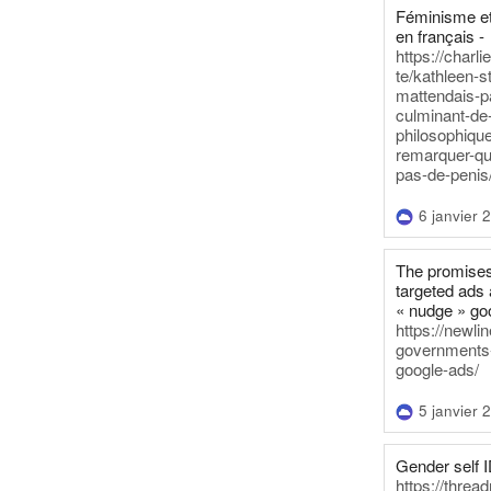
Féminisme et
en français -
https://charl
te/kathleen-s
mattendais-p
culminant-de
philosophique
remarquer-qu
pas-de-penis
6 janvier 
The promises
targeted ads 
« nudge » go
https://newl
governments-t
google-ads/
5 janvier 
Gender self I
https://threa