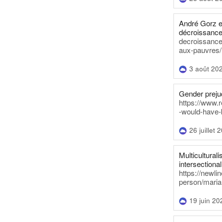
André Gorz e
décroissance
decroissance-
aux-pauvres/
3 août 20
Gender prejud
https://www.r
-would-have-
26 juillet 
Multiculturalis
intersectionali
https://newli
person/maria
19 juin 20