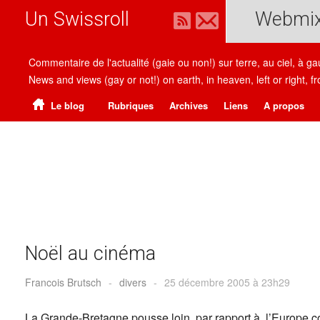
Un Swissroll
Webmi
Commentaire de l'actualité (gaie ou non!) sur terre, au ciel, à g
News and views (gay or not!) on earth, in heaven, left or right
Le blog
Rubriques
Archives
Liens
A propos
Noël au cinéma
Francois Brutsch
-
divers
-
25 décembre 2005 à 23h29
La Grande-Bretagne pousse loin, par rapport à l’Europe c