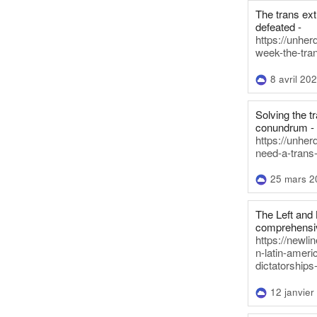
The trans ex
defeated -
https://unher
week-the-tra
8 avril 20
Solving the tr
conundrum -
https://unhe
need-a-trans
25 mars 2
The Left and 
comprehensiv
https://newl
n-latin-americ
dictatorships
12 janvier