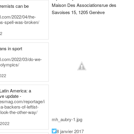
Maison Des Associations
rue des
tremists can be
Savoises 15, 1205 Genève
d.com/2022/04/the-
ns-spell-was-broken/
22
ans in sport
rd.com/2022/03/do-we-
-olympics/
022
Latin America: a
e update -
inesmag.com/reportage/i
a-backers-of-leftist-
-look-the-other-way/
mh_aubry-1.jpg
 2022
8 janvier 2017