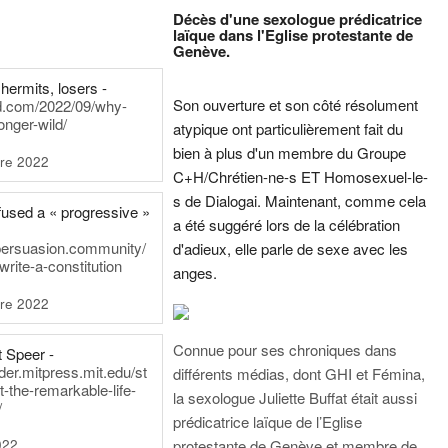
Décès d'une sexologue prédicatrice
laïque dans l'Eglise protestante de
Genève.
hermits, losers -
Son ouverture et son côté résolument
rd.com/2022/09/why-
onger-wild/
atypique ont particulièrement fait du
bien à plus d'un membre du Groupe
re 2022
C+H/Chrétien-ne-s ET Homosexuel-le-
s de Dialogai. Maintenant, comme cela
fused a « progressive »
a été suggéré lors de la célébration
persuasion.community/
d'adieux, elle parle de sexe avec les
write-a-constitution
anges.
re 2022
Connue pour ses chroniques dans
t Speer -
ader.mitpress.mit.edu/st
différents médias, dont GHI et Fémina,
t-the-remarkable-life-
la sexologue Juliette Buffat était aussi
/
prédicatrice laïque de l’Eglise
022
protestante de Genève et membre de