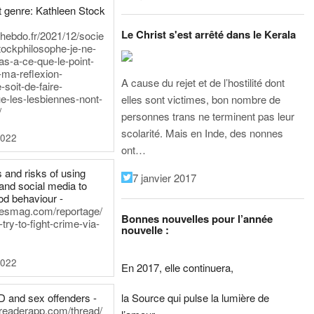
 genre: Kathleen Stock
Le Christ s'est arrêté dans le Kerala
iehebdo.fr/2021/12/socie
tockphilosophe-je-ne-
as-a-ce-que-le-point-
-ma-reflexion-
A cause du rejet et de l’hostilité dont
-soit-de-faire-
e-les-lesbiennes-nont-
elles sont victimes, bon nombre de
/
personnes trans ne terminent pas leur
scolarité. Mais en Inde, des nonnes
2022
ont…
 and risks of using
7 janvier 2017
and social media to
od behaviour -
inesmag.com/reportage/
Bonnes nouvelles pour l’année
ry-to-fight-crime-via-
nouvelle :
2022
En 2017, elle continuera,
la Source qui pulse la lumière de
D and sex offenders -
dreaderapp.com/thread/