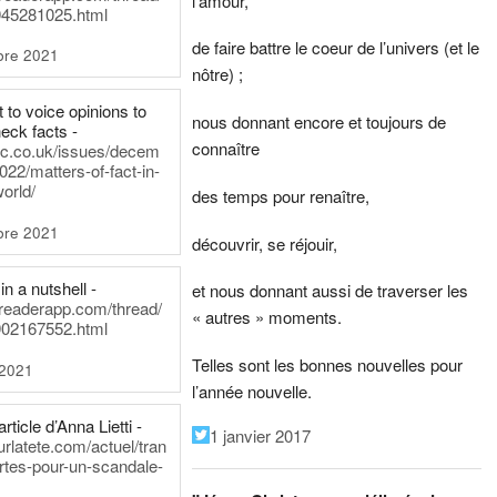
l’amour,
45281025.html
de faire battre le coeur de l’univers (et le
bre 2021
nôtre) ;
t to voice opinions to
nous donnant encore et toujours de
heck facts -
connaître
itic.co.uk/issues/decem
022/matters-of-fact-in-
world/
des temps pour renaître,
bre 2021
découvrir, se réjouir,
in a nutshell -
et nous donnant aussi de traverser les
dreaderapp.com/thread/
« autres » moments.
02167552.html
Telles sont les bonnes nouvelles pour
 2021
l’année nouvelle.
rticle d’Anna Lietti -
1 janvier 2017
urlatete.com/actuel/tran
rtes-pour-un-scandale-