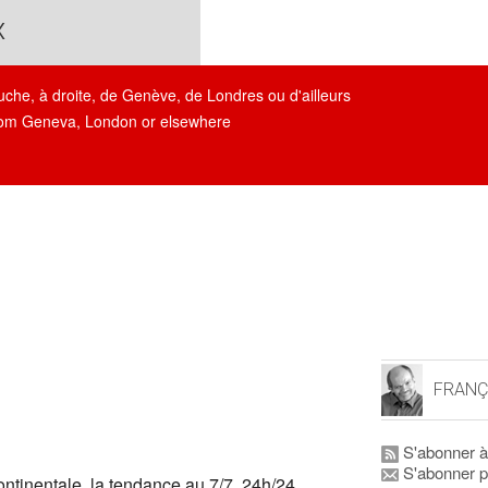
x
auche, à droite, de Genève, de Londres ou d'ailleurs
, from Geneva, London or elsewhere
FRANÇ
S'abonner à
S'abonner p
ontinentale, la tendance au 7/7, 24h/24…