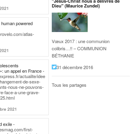
"Jésus-Christ nous a délivrés de
Dieu" (Maurice Zundel)
 2021
he human powered
erovelo.com/atlas-
Vœux 2017 : une communion
colibris…!! – COMMUNION
 2021
BÉTHANIE
dolescents
31 décembre 2016
»: un appel en France -
express.fr/actualite/idee
changement-de-sexe-
Tous les partages
ants-nous-ne-pouvons-
re-face-a-une-grave-
25.html
bre 2021
 exile -
nesmag.com/first-