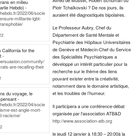
Alfred de Musset, Robert Schuman ou
rans en milieu
arlie Hebdo) -
Piotr Tchaïkovski ? De nos jours, ils
iehebdo.fr/2022/06/socie
auraient été diagnostiqués bipolaires.
ensure-militante-lgbt-
ransphobie/
Le Professeur Aubry, Chef du
Département de Santé Mentale et
22
Psychiatrie des Hôpitaux Universitaires
de Genève et Médecin-Chef du Service
California for the
t -
des Spécialités Psychiatriques a
persuasion.community/
développé un intérêt particulier pour la
ts-are-recalling-their
recherche sur le thème des liens
2
pouvant exister entre la créativité,
notamment dans le domaine artistique,
et les troubles de l’humeur.
ens du voyage, le
-pensant -
iehebdo.fr/2022/04/socie
Il participera a une conférence-débat
anisme-est-angle-mort-
organisée par l'association ATB&D
ti-racisme/
http://www.association-atb.org
22
le jeudi 12 janvier à 18:30 – 20:00
à la