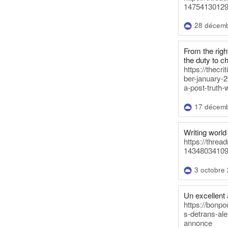
14754130129
28 décem
From the righ
the duty to c
https://thecr
ber-january-2
a-post-truth-
17 décem
Writing world 
https://threa
14348034109
3 octobre
Un excellent a
https://bonpo
s-detrans-ale
annonce