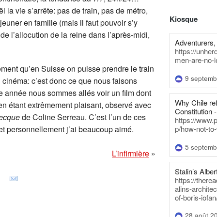
l la vie s’arrête: pas de train, pas de métro,
Kiosque
uner en famille (mais il faut pouvoir s’y
 l’allocution de la reine dans l’après-midi,
Adventurers, 
https://unhe
men-are-no-l
ment qu’en Suisse on puisse prendre le train
9 septemb
au cinéma: c’est donc ce que nous faisons
tte année nous sommes allés voir un film dont
Why Chile re
 en étant extrêmement plaisant, observé avec
Constitution -
ecque
de Coline Serreau. C’est l’un de ces
https://www.
 et personnellement j’ai beaucoup aimé.
p/how-not-to-
5 septemb
L’infirmière
»
Stalin’s Alber
https://there
alins-architec
of-boris-iofan
28 août 2