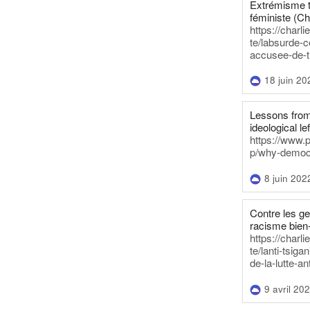
Extrémisme t
féministe (Ch
https://charl
te/labsurde-c
accusee-de-t
18 juin 20
Lessons from 
ideological lef
https://www.
p/why-democra
8 juin 202
Contre les g
racisme bien
https://charl
te/lanti-tsig
de-la-lutte-an
9 avril 20