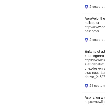
2 octobre
AeroVelo: t
helicopter -
http://www.a
helicopter
2 octobre
Enfants et a
« transgenre 
https://www.l
s-et-debats/
chez-les-enf
plus-nous-tai
derive_21587
24 septem
Aspiration and
https://newli