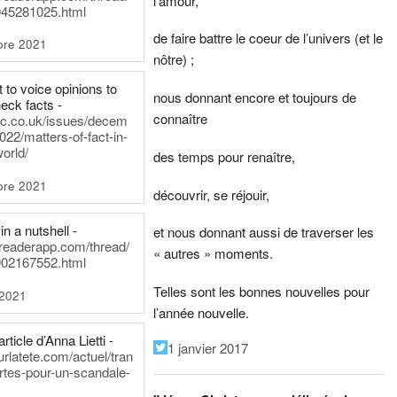
l’amour,
45281025.html
de faire battre le coeur de l’univers (et le
bre 2021
nôtre) ;
t to voice opinions to
nous donnant encore et toujours de
heck facts -
connaître
itic.co.uk/issues/decem
022/matters-of-fact-in-
world/
des temps pour renaître,
bre 2021
découvrir, se réjouir,
in a nutshell -
et nous donnant aussi de traverser les
dreaderapp.com/thread/
« autres » moments.
02167552.html
Telles sont les bonnes nouvelles pour
 2021
l’année nouvelle.
rticle d’Anna Lietti -
1 janvier 2017
urlatete.com/actuel/tran
rtes-pour-un-scandale-