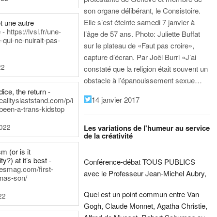
son organe délibérant, le Consistoire.
Elle s’est éteinte samedi 7 janvier à
t une autre
 -
https://lvsl.fr/une-
l’âge de 57 ans.
Photo: Juliette Buffat
qui-ne-nuirait-pas-
sur le plateau de «Faut pas croire»,
capture d’écran.
Par Joël Burri
«J’ai
22
constaté que la religion était souvent un
obstacle à l’épanouissement sexue…
ice, the return -
14 janvier 2017
ealityslaststand.com/p/i
been-a-trans-kidstop
2022
Les variations de l'humeur au service
de la créativité
m (or is it
ty?) at it’s best -
Conférence-débat TOUS PUBLICS
nesmag.com/first-
avec le Professeur Jean-Michel Aubry,
nas-son/
Quel est un point commun entre Van
22
Gogh, Claude Monnet, Agatha Christie,