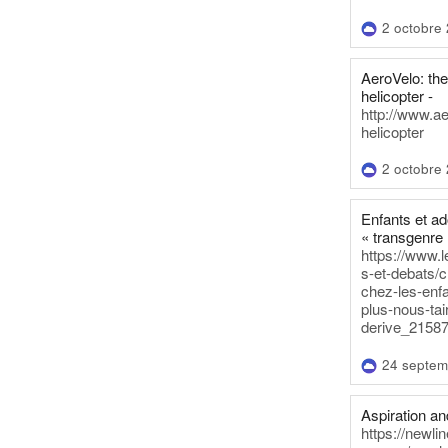
2 octobre
AeroVelo: t
helicopter -
http://www.a
helicopter
2 octobre
Enfants et a
« transgenre 
https://www.l
s-et-debats/
chez-les-enf
plus-nous-tai
derive_21587
24 septem
Aspiration and
https://newli