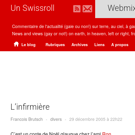
Un Swissroll
Webmi
Commentaire de l'actualité (gaie ou non!) sur terre, au ciel, à g
News and views (gay or not!) on earth, in heaven, left or right
Le blog
Rubriques
Archives
Liens
A propos
L’infirmière
Francois Brutsch
-
divers
-
29 décembre 2005 à 22h22
C’est un conte de Noël glauque chez l’ami
Ron
.