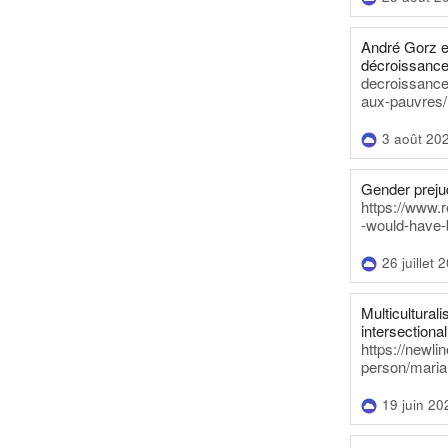
André Gorz e
décroissance
decroissance-
aux-pauvres/
3 août 20
Gender prejud
https://www.r
-would-have-
26 juillet 
Multiculturalis
intersectionali
https://newli
person/maria
19 juin 20