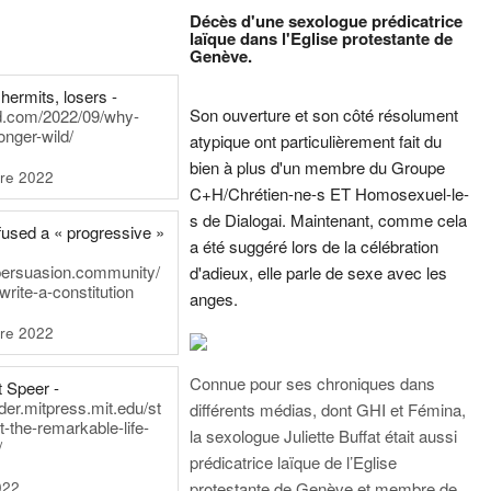
Décès d'une sexologue prédicatrice
laïque dans l'Eglise protestante de
Genève.
hermits, losers -
Son ouverture et son côté résolument
rd.com/2022/09/why-
onger-wild/
atypique ont particulièrement fait du
bien à plus d'un membre du Groupe
re 2022
C+H/Chrétien-ne-s ET Homosexuel-le-
s de Dialogai. Maintenant, comme cela
fused a « progressive »
a été suggéré lors de la célébration
persuasion.community/
d'adieux, elle parle de sexe avec les
write-a-constitution
anges.
re 2022
Connue pour ses chroniques dans
t Speer -
ader.mitpress.mit.edu/st
différents médias, dont GHI et Fémina,
t-the-remarkable-life-
la sexologue Juliette Buffat était aussi
/
prédicatrice laïque de l’Eglise
022
protestante de Genève et membre de