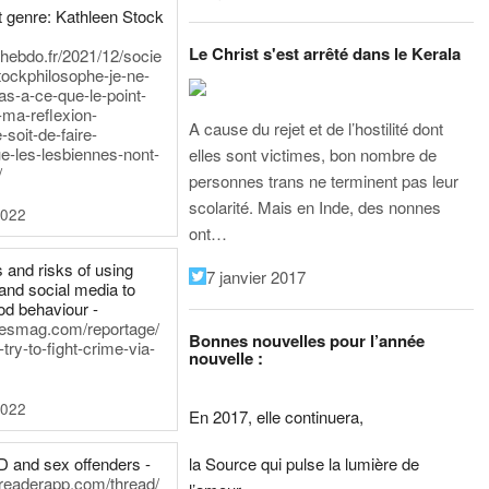
 genre: Kathleen Stock
Le Christ s'est arrêté dans le Kerala
iehebdo.fr/2021/12/socie
tockphilosophe-je-ne-
as-a-ce-que-le-point-
-ma-reflexion-
A cause du rejet et de l’hostilité dont
-soit-de-faire-
e-les-lesbiennes-nont-
elles sont victimes, bon nombre de
/
personnes trans ne terminent pas leur
scolarité. Mais en Inde, des nonnes
2022
ont…
 and risks of using
7 janvier 2017
and social media to
od behaviour -
inesmag.com/reportage/
Bonnes nouvelles pour l’année
ry-to-fight-crime-via-
nouvelle :
2022
En 2017, elle continuera,
la Source qui pulse la lumière de
D and sex offenders -
dreaderapp.com/thread/