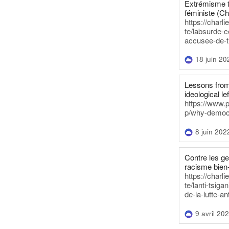
Extrémisme t
féministe (Ch
https://charl
te/labsurde-c
accusee-de-t
18 juin 20
Lessons from 
ideological lef
https://www.
p/why-democra
8 juin 202
Contre les g
racisme bien
https://charl
te/lanti-tsig
de-la-lutte-an
9 avril 20