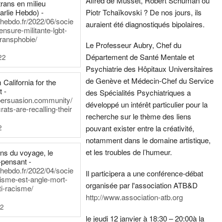
Alfred de Musset, Robert Schuman ou
rans en milieu
arlie Hebdo) -
Piotr Tchaïkovski ? De nos jours, ils
iehebdo.fr/2022/06/socie
auraient été diagnostiqués bipolaires.
ensure-militante-lgbt-
ransphobie/
Le Professeur Aubry, Chef du
Département de Santé Mentale et
22
Psychiatrie des Hôpitaux Universitaires
de Genève et Médecin-Chef du Service
California for the
t -
des Spécialités Psychiatriques a
persuasion.community/
développé un intérêt particulier pour la
ts-are-recalling-their
recherche sur le thème des liens
2
pouvant exister entre la créativité,
notamment dans le domaine artistique,
et les troubles de l’humeur.
ens du voyage, le
-pensant -
iehebdo.fr/2022/04/socie
Il participera a une conférence-débat
anisme-est-angle-mort-
organisée par l'association ATB&D
ti-racisme/
http://www.association-atb.org
22
le jeudi 12 janvier à 18:30 – 20:00
à la