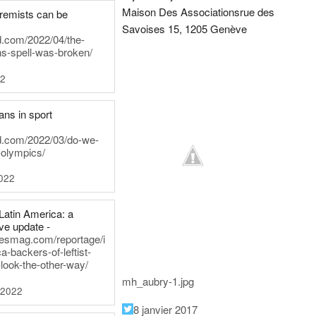
Maison Des Associations
rue des
tremists can be
Savoises 15, 1205 Genève
d.com/2022/04/the-
ns-spell-was-broken/
22
ans in sport
rd.com/2022/03/do-we-
-olympics/
022
Latin America: a
e update -
inesmag.com/reportage/i
a-backers-of-leftist-
-look-the-other-way/
mh_aubry-1.jpg
 2022
8 janvier 2017