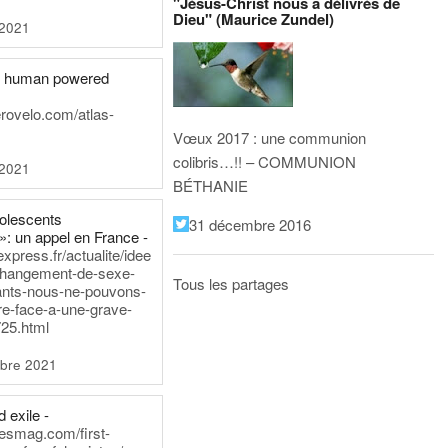
"Jésus-Christ nous a délivrés de
Dieu" (Maurice Zundel)
 2021
he human powered
erovelo.com/atlas-
Vœux 2017 : une communion
colibris…!! – COMMUNION
 2021
BÉTHANIE
dolescents
31 décembre 2016
»: un appel en France -
express.fr/actualite/idee
changement-de-sexe-
Tous les partages
ants-nous-ne-pouvons-
re-face-a-une-grave-
25.html
bre 2021
 exile -
nesmag.com/first-