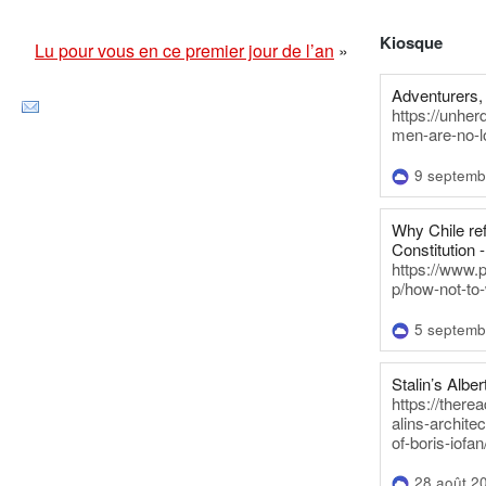
Kiosque
Lu pour vous en ce premier jour de l’an
»
Adventurers, 
https://unhe
men-are-no-l
9 septemb
Why Chile re
Constitution -
https://www.
p/how-not-to-
5 septemb
Stalin’s Alber
https://there
alins-architec
of-boris-iofan
28 août 2