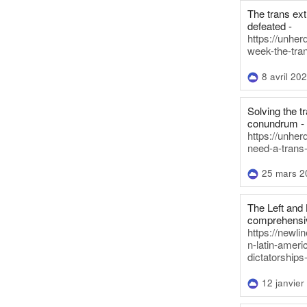
The trans ex
defeated -
https://unher
week-the-tra
8 avril 20
Solving the tr
conundrum -
https://unhe
need-a-trans
25 mars 2
The Left and 
comprehensiv
https://newl
n-latin-americ
dictatorships
12 janvier