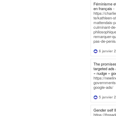
Féminisme et
en français -
https://charl
te/kathleen-s
mattendais-p
culminant-de
philosophique
remarquer-qu
pas-de-penis
6 janvier 
The promises
targeted ads 
« nudge » go
https://newl
governments-t
google-ads/
5 janvier 
Gender self I
https://threa