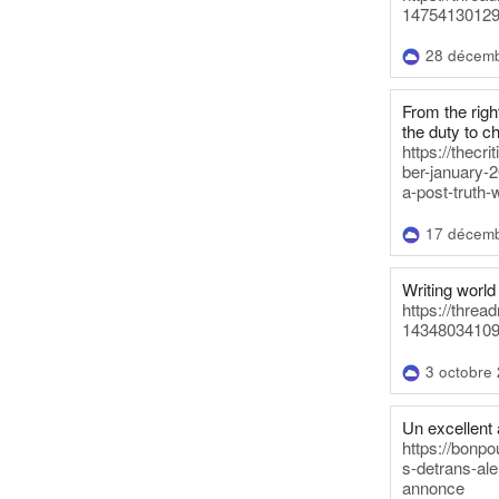
14754130129
28 décem
From the righ
the duty to c
https://thecr
ber-january-2
a-post-truth-
17 décem
Writing world 
https://threa
14348034109
3 octobre
Un excellent a
https://bonpo
s-detrans-ale
annonce