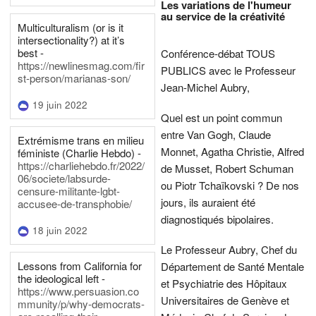
Les variations de l'humeur
au service de la créativité
Multiculturalism (or is it
intersectionality?) at it’s
best -
Conférence-débat TOUS
https://newlinesmag.com/fir
PUBLICS avec le Professeur
st-person/marianas-son/
Jean-Michel Aubry,
19 juin 2022
Quel est un point commun
entre Van Gogh, Claude
Extrémisme trans en milieu
Monnet, Agatha Christie, Alfred
féministe (Charlie Hebdo) -
https://charliehebdo.fr/2022/
de Musset, Robert Schuman
06/societe/labsurde-
ou Piotr Tchaïkovski ? De nos
censure-militante-lgbt-
jours, ils auraient été
accusee-de-transphobie/
diagnostiqués bipolaires.
18 juin 2022
Le Professeur Aubry, Chef du
Lessons from California for
Département de Santé Mentale
the ideological left -
et Psychiatrie des Hôpitaux
https://www.persuasion.co
Universitaires de Genève et
mmunity/p/why-democrats-