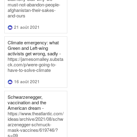
must-not-abandon-people-
afghanistan-their-sakes-
and-ours
21 août 2021
Climate emergency: what
Green and Left-wing
activists get wrong, sadly -
https://jamesomalley.substa
ck.com/p/were-going-to-
have-to-solve-climate
16 août 2021
Schwarzenegger,
vaccination and the
American dream -
https://www.theatlantic.com/
ideas/archive/2021/08/schw
arzenegger-schmuck-
mask-vaccines/619746/?
s=09