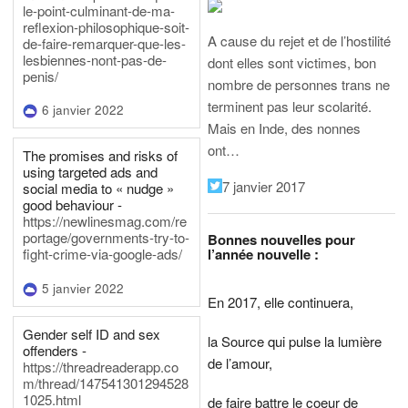
le-point-culminant-de-ma-
reflexion-philosophique-soit-
A cause du rejet et de l’hostilité
de-faire-remarquer-que-les-
lesbiennes-nont-pas-de-
dont elles sont victimes, bon
penis/
nombre de personnes trans ne
terminent pas leur scolarité.
6 janvier 2022
Mais en Inde, des nonnes
ont…
The promises and risks of
using targeted ads and
7 janvier 2017
social media to « nudge »
good behaviour -
https://newlinesmag.com/re
portage/governments-try-to-
Bonnes nouvelles pour
l’année nouvelle :
fight-crime-via-google-ads/
5 janvier 2022
En 2017, elle continuera,
Gender self ID and sex
la Source qui pulse la lumière
offenders -
de l’amour,
https://threadreaderapp.co
m/thread/147541301294528
1025.html
de faire battre le coeur de