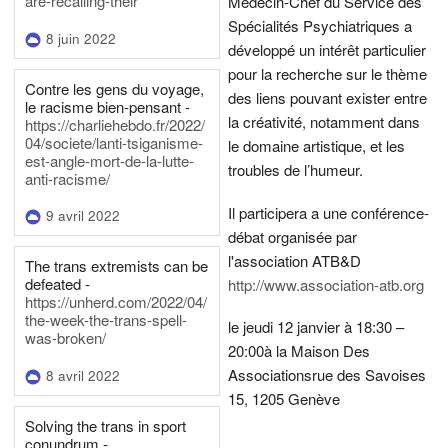
are-recalling-their
Médecin-Chef du Service des
Spécialités Psychiatriques a
8 juin 2022
développé un intérêt particulier
pour la recherche sur le thème
Contre les gens du voyage,
des liens pouvant exister entre
le racisme bien-pensant -
la créativité, notamment dans
https://charliehebdo.fr/2022/
04/societe/lanti-tsiganisme-
le domaine artistique, et les
est-angle-mort-de-la-lutte-
troubles de l’humeur.
anti-racisme/
Il participera a une conférence-
9 avril 2022
débat organisée par
l'association ATB&D
The trans extremists can be
defeated -
http://www.association-atb.org
https://unherd.com/2022/04/
the-week-the-trans-spell-
le jeudi 12 janvier à 18:30 –
was-broken/
20:00
à la Maison Des
Associations
rue des Savoises
8 avril 2022
15, 1205 Genève
Solving the trans in sport
conundrum -