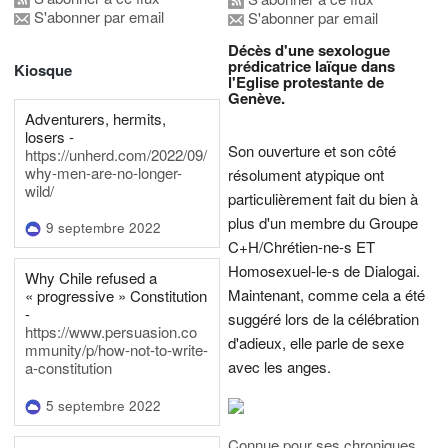
S'abonner par email
S'abonner par email
Décès d'une sexologue
prédicatrice laïque dans
Kiosque
l'Eglise protestante de
Genève.
Adventurers, hermits,
losers -
Son ouverture et son côté
https://unherd.com/2022/09/
why-men-are-no-longer-
résolument atypique ont
wild/
particulièrement fait du bien à
plus d'un membre du Groupe
9 septembre 2022
C+H/Chrétien-ne-s ET
Homosexuel-le-s de Dialogai.
Why Chile refused a
Maintenant, comme cela a été
« progressive » Constitution
-
suggéré lors de la célébration
https://www.persuasion.co
d'adieux, elle parle de sexe
mmunity/p/how-not-to-write-
avec les anges.
a-constitution
5 septembre 2022
Connue pour ses chroniques