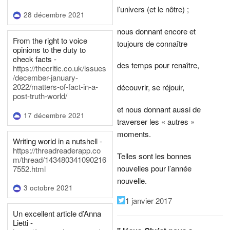
l’univers (et le nôtre) ;
28 décembre 2021
nous donnant encore et
From the right to voice
toujours de connaître
opinions to the duty to
check facts -
des temps pour renaître,
https://thecritic.co.uk/issues
/december-january-
2022/matters-of-fact-in-a-
découvrir, se réjouir,
post-truth-world/
et nous donnant aussi de
17 décembre 2021
traverser les « autres »
moments.
Writing world in a nutshell -
https://threadreaderapp.co
Telles sont les bonnes
m/thread/143480341090216
nouvelles pour l’année
7552.html
nouvelle.
3 octobre 2021
1 janvier 2017
Un excellent article d’Anna
Lietti -