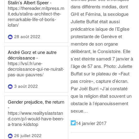
Stalin’s Albert Speer -
dans différents médias, dont
https://thereader.mitpress.m
it.edu/stalins-architect-the-
GHI et Fémina, la sexologue
remarkable-life-of-boris-
Juliette Buffat était aussi
iofan/
prédicatrice laïque de l’Eglise
protestante de Genève et
28 août 2022
membre de son organe
délibérant, le Consistoire. Elle
André Gorz et une autre
décroissance -
s’est éteinte samedi 7 janvier à
https://lvsl.fr/une-
l’âge de 57 ans.
Photo: Juliette
decroissance-qui-ne-nuirait-
Buffat sur le plateau de «Faut
pas-aux-pauvres/
pas croire», capture d’écran.
3 août 2022
Par Joël Burri
«J’ai constaté
que la religion était souvent un
Gender prejudice, the return
obstacle à l’épanouissement
-
sexue…
https://www.realityslaststan
d.com/p/i-would-have-been-
14 janvier 2017
a-trans-kidstop
26 juillet 2022