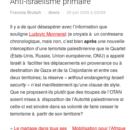
Anti-israélisme primaire
Francois Brutsch
-
divers
-
25 juin 2005 à 23h59
Il y a de quoi désespérer avec l’information que
souligne
Ludovic Monnerat
: je croyais à un contresens
chronologique, mais non, c’est bien
après
une nouvelle
interception d’une terroriste palestinienne que le Quartet
(Etats-Unis, Russie, Union européenne, ONU) a appelé
Israël à faciliter les déplacements en provenance ou à
destination de Gaza et de la Cisjordanie et entre ces
deux territoires; la réserve
« without endangering Israeli
security »
n’est manifestement qu’une clause de style.
Que ne proposent-ils plutôt que des troupes de l’OTAN
soient mises à disposition de l’Autorité palestinienne si
celle-ci est sincère dans sa volonté de faire cesser le
terrorisme à partir de son territoire?
«
Le mariage dans tous ses
Mobilisation pour l’Afrique