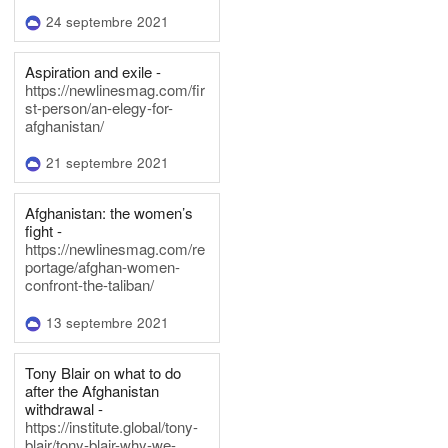
24 septembre 2021
Aspiration and exile -
https://newlinesmag.com/fir
st-person/an-elegy-for-
afghanistan/
21 septembre 2021
Afghanistan: the women’s
fight -
https://newlinesmag.com/re
portage/afghan-women-
confront-the-taliban/
13 septembre 2021
Tony Blair on what to do
after the Afghanistan
withdrawal -
https://institute.global/tony-
blair/tony-blair-why-we-