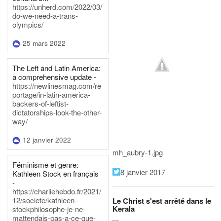
https://unherd.com/2022/03/
do-we-need-a-trans-
olympics/
25 mars 2022
The Left and Latin America:
a comprehensive update -
https://newlinesmag.com/re
portage/in-latin-america-
backers-of-leftist-
dictatorships-look-the-other-
way/
12 janvier 2022
mh_aubry-1.jpg
Féminisme et genre:
8 janvier 2017
Kathleen Stock en français
-
https://charliehebdo.fr/2021/
12/societe/kathleen-
Le Christ s'est arrêté dans le
Kerala
stockphilosophe-je-ne-
mattendais-pas-a-ce-que-