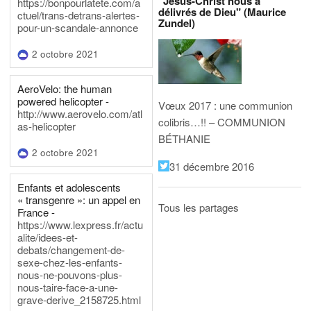
"Jésus-Christ nous a
https://bonpourlatete.com/a
délivrés de Dieu" (Maurice
ctuel/trans-detrans-alertes-
Zundel)
pour-un-scandale-annonce
2 octobre 2021
AeroVelo: the human
powered helicopter -
Vœux 2017 : une communion
http://www.aerovelo.com/atl
colibris…!! – COMMUNION
as-helicopter
BÉTHANIE
2 octobre 2021
31 décembre 2016
Enfants et adolescents
« transgenre »: un appel en
Tous les partages
France -
https://www.lexpress.fr/actu
alite/idees-et-
debats/changement-de-
sexe-chez-les-enfants-
nous-ne-pouvons-plus-
nous-taire-face-a-une-
grave-derive_2158725.html