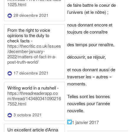
1025.html
de faire battre le coeur de
l’univers (et le nôtre) ;
28 décembre 2021
nous donnant encore et
From the right to voice
toujours de connaître
opinions to the duty to
check facts -
des temps pour renaître,
https://thecritic.co.uk/issues
/december-january-
2022/matters-of-fact-in-a-
découvrir, se réjouir,
post-truth-world/
et nous donnant aussi de
17 décembre 2021
traverser les « autres »
moments.
Writing world in a nutshell -
https://threadreaderapp.co
Telles sont les bonnes
m/thread/143480341090216
nouvelles pour l’année
7552.html
nouvelle.
3 octobre 2021
1 janvier 2017
Un excellent article d’Anna