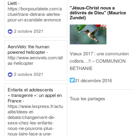
Lietti -
"Jésus-Christ nous a
https://bonpourlatete.com/a
délivrés de Dieu" (Maurice
ctuel/trans-detrans-alertes-
Zundel)
pour-un-scandale-annonce
2 octobre 2021
AeroVelo: the human
powered helicopter -
Vœux 2017 : une communion
http://www.aerovelo.com/atl
colibris…!! – COMMUNION
as-helicopter
BÉTHANIE
2 octobre 2021
31 décembre 2016
Enfants et adolescents
« transgenre »: un appel en
Tous les partages
France -
https://www.lexpress.fr/actu
alite/idees-et-
debats/changement-de-
sexe-chez-les-enfants-
nous-ne-pouvons-plus-
nous-taire-face-a-une-