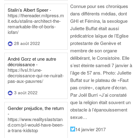
Connue pour ses chroniques
Stalin’s Albert Speer -
dans différents médias, dont
https://thereader.mitpress.m
it.edu/stalins-architect-the-
GHI et Fémina, la sexologue
remarkable-life-of-boris-
Juliette Buffat était aussi
iofan/
prédicatrice laïque de l’Eglise
protestante de Genève et
28 août 2022
membre de son organe
délibérant, le Consistoire. Elle
André Gorz et une autre
décroissance -
s’est éteinte samedi 7 janvier à
https://lvsl.fr/une-
l’âge de 57 ans.
Photo: Juliette
decroissance-qui-ne-nuirait-
Buffat sur le plateau de «Faut
pas-aux-pauvres/
pas croire», capture d’écran.
3 août 2022
Par Joël Burri
«J’ai constaté
que la religion était souvent un
Gender prejudice, the return
obstacle à l’épanouissement
-
sexue…
https://www.realityslaststan
d.com/p/i-would-have-been-
14 janvier 2017
a-trans-kidstop