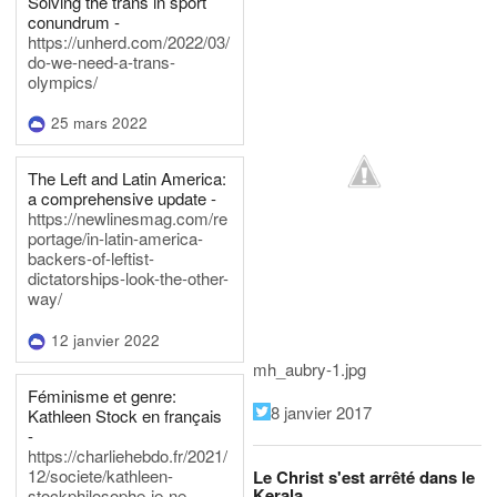
Solving the trans in sport
conundrum -
https://unherd.com/2022/03/
do-we-need-a-trans-
olympics/
25 mars 2022
The Left and Latin America:
a comprehensive update -
https://newlinesmag.com/re
portage/in-latin-america-
backers-of-leftist-
dictatorships-look-the-other-
way/
12 janvier 2022
mh_aubry-1.jpg
Féminisme et genre:
8 janvier 2017
Kathleen Stock en français
-
https://charliehebdo.fr/2021/
12/societe/kathleen-
Le Christ s'est arrêté dans le
Kerala
stockphilosophe-je-ne-