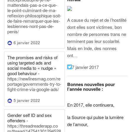
mattendais-pas-a-ce-que-
le-point-culminant-de-ma-
reflexion-philosophique-soit-
A cause du rejet et de l’hostilité
de-faire-remarquer-que-les-
lesbiennes-nont-pas-de-
dont elles sont victimes, bon
penis/
nombre de personnes trans ne
terminent pas leur scolarité.
6 janvier 2022
Mais en Inde, des nonnes
ont…
The promises and risks of
using targeted ads and
7 janvier 2017
social media to « nudge »
good behaviour -
https://newlinesmag.com/re
portage/governments-try-to-
Bonnes nouvelles pour
l’année nouvelle :
fight-crime-via-google-ads/
5 janvier 2022
En 2017, elle continuera,
Gender self ID and sex
la Source qui pulse la lumière
offenders -
de l’amour,
https://threadreaderapp.co
m/thread/147541301294528