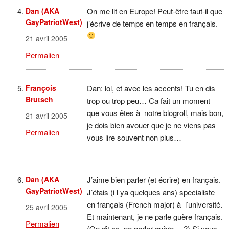
Dan (AKA
On me lit en Europe! Peut-être faut-il que
GayPatriotWest)
j’écrive de temps en temps en français.
21 avril 2005
Permalien
François
Dan: lol, et avec les accents! Tu en dis
Brutsch
trop ou trop peu… Ca fait un moment
que vous êtes à notre blogroll, mais bon,
21 avril 2005
je dois bien avouer que je ne viens pas
Permalien
vous lire souvent non plus…
Dan (AKA
J’aime bien parler (et écrire) en français.
GayPatriotWest)
J’étais (i l ya quelques ans) specialiste
en français (French major) à l’université.
25 avril 2005
Et maintenant, je ne parle guère français.
Permalien
(On dit ça–ne parler guère….?) Si vous