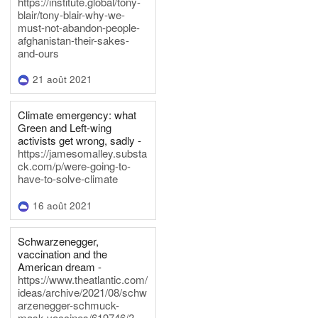
https://institute.global/tony-
blair/tony-blair-why-we-
must-not-abandon-people-
afghanistan-their-sakes-
and-ours
21 août 2021
Climate emergency: what
Green and Left-wing
activists get wrong, sadly -
https://jamesomalley.substa
ck.com/p/were-going-to-
have-to-solve-climate
16 août 2021
Schwarzenegger,
vaccination and the
American dream -
https://www.theatlantic.com/
ideas/archive/2021/08/schw
arzenegger-schmuck-
mask-vaccines/619746/?