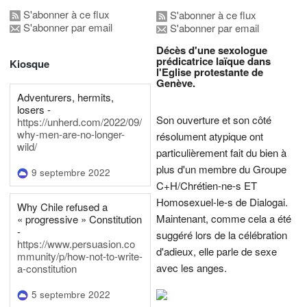
S'abonner à ce flux
S'abonner à ce flux
S'abonner par email
S'abonner par email
Décès d'une sexologue
prédicatrice laïque dans
Kiosque
l'Eglise protestante de
Genève.
Adventurers, hermits,
losers -
Son ouverture et son côté
https://unherd.com/2022/09/
why-men-are-no-longer-
résolument atypique ont
wild/
particulièrement fait du bien à
plus d'un membre du Groupe
9 septembre 2022
C+H/Chrétien-ne-s ET
Homosexuel-le-s de Dialogai.
Why Chile refused a
Maintenant, comme cela a été
« progressive » Constitution
-
suggéré lors de la célébration
https://www.persuasion.co
d'adieux, elle parle de sexe
mmunity/p/how-not-to-write-
avec les anges.
a-constitution
5 septembre 2022