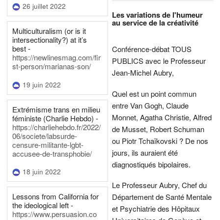
26 juillet 2022
Les variations de l'humeur
au service de la créativité
Multiculturalism (or is it
intersectionality?) at it’s
best -
Conférence-débat TOUS
https://newlinesmag.com/fir
PUBLICS avec le Professeur
st-person/marianas-son/
Jean-Michel Aubry,
19 juin 2022
Quel est un point commun
entre Van Gogh, Claude
Extrémisme trans en milieu
Monnet, Agatha Christie, Alfred
féministe (Charlie Hebdo) -
https://charliehebdo.fr/2022/
de Musset, Robert Schuman
06/societe/labsurde-
ou Piotr Tchaïkovski ? De nos
censure-militante-lgbt-
jours, ils auraient été
accusee-de-transphobie/
diagnostiqués bipolaires.
18 juin 2022
Le Professeur Aubry, Chef du
Lessons from California for
Département de Santé Mentale
the ideological left -
et Psychiatrie des Hôpitaux
https://www.persuasion.co