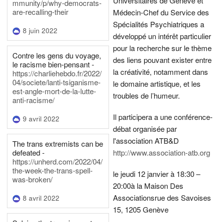
Universitaires de Genève et
mmunity/p/why-democrats-
are-recalling-their
Médecin-Chef du Service des
Spécialités Psychiatriques a
8 juin 2022
développé un intérêt particulier
pour la recherche sur le thème
Contre les gens du voyage,
des liens pouvant exister entre
le racisme bien-pensant -
la créativité, notamment dans
https://charliehebdo.fr/2022/
04/societe/lanti-tsiganisme-
le domaine artistique, et les
est-angle-mort-de-la-lutte-
troubles de l’humeur.
anti-racisme/
Il participera a une conférence-
9 avril 2022
débat organisée par
l'association ATB&D
The trans extremists can be
defeated -
http://www.association-atb.org
https://unherd.com/2022/04/
the-week-the-trans-spell-
le jeudi 12 janvier à 18:30 –
was-broken/
20:00
à la Maison Des
Associations
rue des Savoises
8 avril 2022
15, 1205 Genève