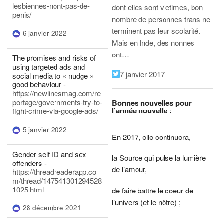
lesbiennes-nont-pas-de-
dont elles sont victimes, bon
penis/
nombre de personnes trans ne
terminent pas leur scolarité.
6 janvier 2022
Mais en Inde, des nonnes
ont…
The promises and risks of
using targeted ads and
7 janvier 2017
social media to « nudge »
good behaviour -
https://newlinesmag.com/re
portage/governments-try-to-
Bonnes nouvelles pour
l’année nouvelle :
fight-crime-via-google-ads/
5 janvier 2022
En 2017, elle continuera,
Gender self ID and sex
la Source qui pulse la lumière
offenders -
de l’amour,
https://threadreaderapp.co
m/thread/147541301294528
1025.html
de faire battre le coeur de
l’univers (et le nôtre) ;
28 décembre 2021