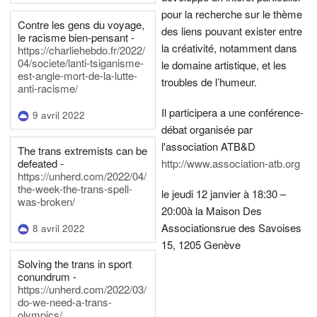
pour la recherche sur le thème
Contre les gens du voyage,
des liens pouvant exister entre
le racisme bien-pensant -
la créativité, notamment dans
https://charliehebdo.fr/2022/
04/societe/lanti-tsiganisme-
le domaine artistique, et les
est-angle-mort-de-la-lutte-
troubles de l’humeur.
anti-racisme/
Il participera a une conférence-
9 avril 2022
débat organisée par
l'association ATB&D
The trans extremists can be
defeated -
http://www.association-atb.org
https://unherd.com/2022/04/
the-week-the-trans-spell-
le jeudi 12 janvier à 18:30 –
was-broken/
20:00
à la Maison Des
Associations
rue des Savoises
8 avril 2022
15, 1205 Genève
Solving the trans in sport
conundrum -
https://unherd.com/2022/03/
do-we-need-a-trans-
olympics/