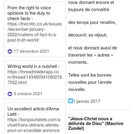
nous donnant encore et
From the right to voice
toujours de connaître
opinions to the duty to
check facts -
des temps pour renaître,
https://thecritic.co.uk/issues
/december-january-
2022/matters-of-fact-in-a-
découvrir, se réjouir,
post-truth-world/
et nous donnant aussi de
17 décembre 2021
traverser les « autres »
moments.
Writing world in a nutshell -
https://threadreaderapp.co
Telles sont les bonnes
m/thread/143480341090216
nouvelles pour l’année
7552.html
nouvelle.
3 octobre 2021
1 janvier 2017
Un excellent article d’Anna
Lietti -
"Jésus-Christ nous a
https://bonpourlatete.com/a
délivrés de Dieu" (Maurice
ctuel/trans-detrans-alertes-
Zundel)
pour-un-scandale-annonce