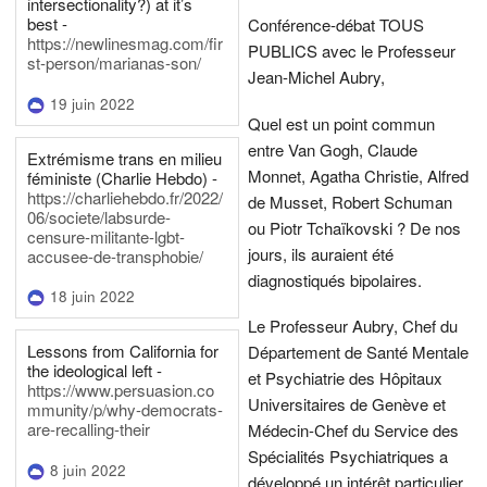
intersectionality?) at it’s
best -
Conférence-débat TOUS
https://newlinesmag.com/fir
PUBLICS avec le Professeur
st-person/marianas-son/
Jean-Michel Aubry,
19 juin 2022
Quel est un point commun
entre Van Gogh, Claude
Extrémisme trans en milieu
Monnet, Agatha Christie, Alfred
féministe (Charlie Hebdo) -
https://charliehebdo.fr/2022/
de Musset, Robert Schuman
06/societe/labsurde-
ou Piotr Tchaïkovski ? De nos
censure-militante-lgbt-
jours, ils auraient été
accusee-de-transphobie/
diagnostiqués bipolaires.
18 juin 2022
Le Professeur Aubry, Chef du
Lessons from California for
Département de Santé Mentale
the ideological left -
et Psychiatrie des Hôpitaux
https://www.persuasion.co
Universitaires de Genève et
mmunity/p/why-democrats-
are-recalling-their
Médecin-Chef du Service des
Spécialités Psychiatriques a
8 juin 2022
développé un intérêt particulier