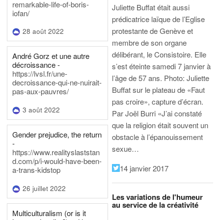
remarkable-life-of-boris-
Juliette Buffat était aussi
iofan/
prédicatrice laïque de l’Eglise
protestante de Genève et
28 août 2022
membre de son organe
délibérant, le Consistoire. Elle
André Gorz et une autre
décroissance -
s’est éteinte samedi 7 janvier à
https://lvsl.fr/une-
l’âge de 57 ans.
Photo: Juliette
decroissance-qui-ne-nuirait-
Buffat sur le plateau de «Faut
pas-aux-pauvres/
pas croire», capture d’écran.
3 août 2022
Par Joël Burri
«J’ai constaté
que la religion était souvent un
Gender prejudice, the return
obstacle à l’épanouissement
-
sexue…
https://www.realityslaststan
d.com/p/i-would-have-been-
14 janvier 2017
a-trans-kidstop
26 juillet 2022
Les variations de l'humeur
au service de la créativité
Multiculturalism (or is it