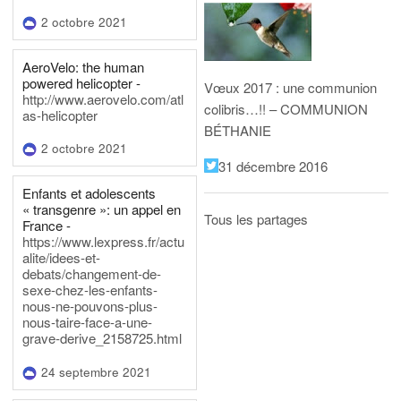
2 octobre 2021
AeroVelo: the human
powered helicopter -
Vœux 2017 : une communion
http://www.aerovelo.com/atl
colibris…!! – COMMUNION
as-helicopter
BÉTHANIE
2 octobre 2021
31 décembre 2016
Enfants et adolescents
« transgenre »: un appel en
Tous les partages
France -
https://www.lexpress.fr/actu
alite/idees-et-
debats/changement-de-
sexe-chez-les-enfants-
nous-ne-pouvons-plus-
nous-taire-face-a-une-
grave-derive_2158725.html
24 septembre 2021