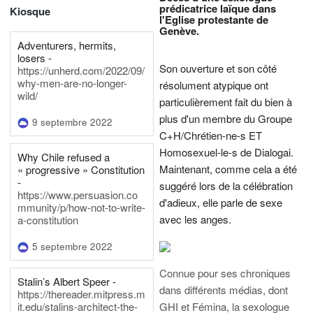
prédicatrice laïque dans
Kiosque
l'Eglise protestante de
Genève.
Adventurers, hermits,
losers -
Son ouverture et son côté
https://unherd.com/2022/09/
why-men-are-no-longer-
résolument atypique ont
wild/
particulièrement fait du bien à
plus d'un membre du Groupe
9 septembre 2022
C+H/Chrétien-ne-s ET
Homosexuel-le-s de Dialogai.
Why Chile refused a
Maintenant, comme cela a été
« progressive » Constitution
-
suggéré lors de la célébration
https://www.persuasion.co
d'adieux, elle parle de sexe
mmunity/p/how-not-to-write-
avec les anges.
a-constitution
5 septembre 2022
Connue pour ses chroniques
Stalin’s Albert Speer -
dans différents médias, dont
https://thereader.mitpress.m
it.edu/stalins-architect-the-
GHI et Fémina, la sexologue