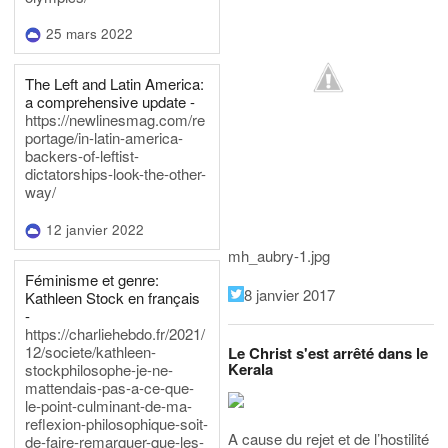
25 mars 2022
The Left and Latin America:
a comprehensive update -
https://newlinesmag.com/re
portage/in-latin-america-
backers-of-leftist-
dictatorships-look-the-other-
way/
12 janvier 2022
mh_aubry-1.jpg
Féminisme et genre:
8 janvier 2017
Kathleen Stock en français
-
https://charliehebdo.fr/2021/
12/societe/kathleen-
Le Christ s'est arrêté dans le
Kerala
stockphilosophe-je-ne-
mattendais-pas-a-ce-que-
le-point-culminant-de-ma-
reflexion-philosophique-soit-
A cause du rejet et de l’hostilité
de-faire-remarquer-que-les-