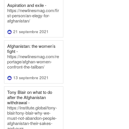
Aspiration and exile -
https://newlinesmag.com/fir
st-person/an-elegy-for-
afghanistan/
21 septembre 2021
Afghanistan: the women’s
fight -
https://newlinesmag.com/re
portage/afghan-women-
confront-the-taliban/
13 septembre 2021
Tony Blair on what to do
after the Afghanistan
withdrawal -
https://institute.global/tony-
blair/tony-blair-why-we-
must-not-abandon-people-
afghanistan-their-sakes-
and-ours