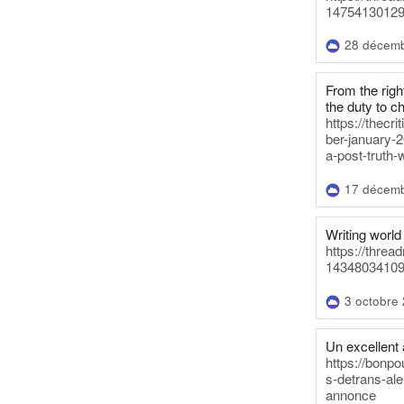
14754130129
28 décem
From the righ
the duty to c
https://thecr
ber-january-2
a-post-truth-
17 décem
Writing world 
https://threa
14348034109
3 octobre
Un excellent a
https://bonpo
s-detrans-ale
annonce