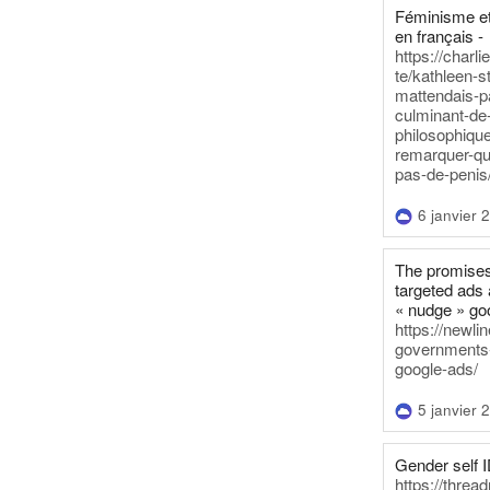
Féminisme et
en français -
https://charl
te/kathleen-s
mattendais-p
culminant-de
philosophique
remarquer-qu
pas-de-penis
6 janvier 
The promises
targeted ads 
« nudge » go
https://newl
governments-t
google-ads/
5 janvier 
Gender self I
https://threa