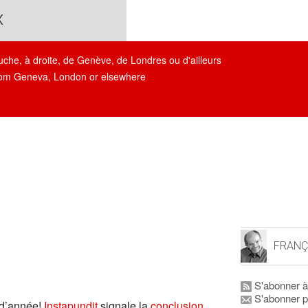
x
auche, à droite, de Genève, de Londres ou d'ailleurs
, from Geneva, London or elsewhere
FRANÇ
S'abonner à
S'abonner p
 d’année!
Instapundit
signale la
conclusion