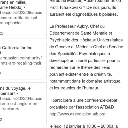
Alfred de Musset, Robert Schuman ou
rans en milieu
arlie Hebdo) -
Piotr Tchaïkovski ? De nos jours, ils
iehebdo.fr/2022/06/socie
auraient été diagnostiqués bipolaires.
ensure-militante-lgbt-
ransphobie/
Le Professeur Aubry, Chef du
Département de Santé Mentale et
22
Psychiatrie des Hôpitaux Universitaires
de Genève et Médecin-Chef du Service
California for the
t -
des Spécialités Psychiatriques a
persuasion.community/
développé un intérêt particulier pour la
ts-are-recalling-their
recherche sur le thème des liens
2
pouvant exister entre la créativité,
notamment dans le domaine artistique,
et les troubles de l’humeur.
ens du voyage, le
-pensant -
iehebdo.fr/2022/04/socie
Il participera a une conférence-débat
anisme-est-angle-mort-
organisée par l'association ATB&D
ti-racisme/
http://www.association-atb.org
22
le jeudi 12 janvier à 18:30 – 20:00
à la