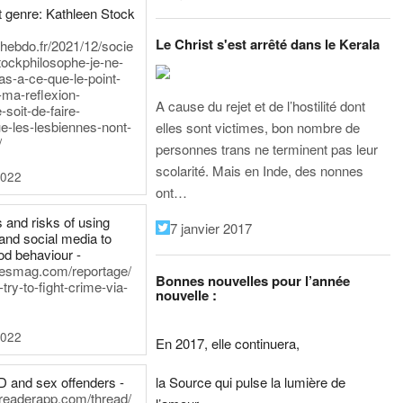
 genre: Kathleen Stock
Le Christ s'est arrêté dans le Kerala
iehebdo.fr/2021/12/socie
tockphilosophe-je-ne-
as-a-ce-que-le-point-
-ma-reflexion-
A cause du rejet et de l’hostilité dont
-soit-de-faire-
e-les-lesbiennes-nont-
elles sont victimes, bon nombre de
/
personnes trans ne terminent pas leur
scolarité. Mais en Inde, des nonnes
2022
ont…
 and risks of using
7 janvier 2017
and social media to
od behaviour -
inesmag.com/reportage/
Bonnes nouvelles pour l’année
ry-to-fight-crime-via-
nouvelle :
2022
En 2017, elle continuera,
la Source qui pulse la lumière de
D and sex offenders -
dreaderapp.com/thread/