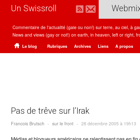
Un Swissroll
Webmi
Commentaire de l'actualité (gaie ou non!) sur terre, au ciel, à g
News and views (gay or not!) on earth, in heaven, left or right
Le blog
Rubriques
Archives
Liens
A propos
Pas de trêve sur l’Irak
Francois Brutsch
-
sur le front
-
28 décembre 2005 à 19h13
Médias et blogueurs américains ne ralentissent pas en fin