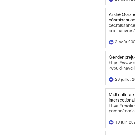
André Gorz e
décroissance
decroissance-
aux-pauvres/
3 août 20
Gender prejud
https://www.r
-would-have-
26 juillet 
Multiculturalis
intersectionali
https://newli
person/maria
19 juin 20