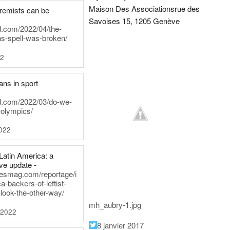
Maison Des Associations
rue des
tremists can be
Savoises 15, 1205 Genève
d.com/2022/04/the-
ns-spell-was-broken/
22
ans in sport
rd.com/2022/03/do-we-
-olympics/
022
Latin America: a
e update -
inesmag.com/reportage/i
a-backers-of-leftist-
-look-the-other-way/
mh_aubry-1.jpg
 2022
8 janvier 2017