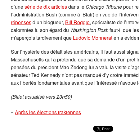
d’une
série de dix articles
dans le
Chicago Tribune
pour re
l’administration Bush (comme à Blair) en vue de l’interven
réponses
d’un blogueur,
Bill Roggio
, spécialiste de l’inter
calomnies à son égard du
Washington Post
: faut-il que l
m’aperçois tardivement que
Ludovic Monnerat
en a évidem
Sur l’hystérie des défaitistes américains, il faut aussi signal
Massachusetts qui a prétendu que sa demande d’un prêt in
pensées du président Mao Zedong lui a valu la visite d’age
sénateur Ted Kennedy n’ont pas manqué d’y croire immédiat
aux libertés fondamentales avant que l’intéressé n’avoue l
(Billet actualisé vers 23h50)
«
Après les élections irakiennes