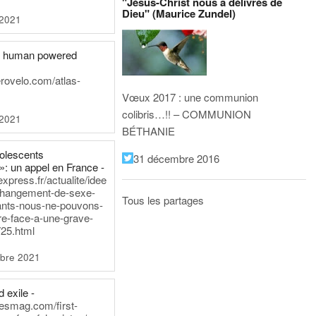
"Jésus-Christ nous a délivrés de
Dieu" (Maurice Zundel)
 2021
he human powered
erovelo.com/atlas-
Vœux 2017 : une communion
colibris…!! – COMMUNION
 2021
BÉTHANIE
dolescents
31 décembre 2016
»: un appel en France -
express.fr/actualite/idee
changement-de-sexe-
Tous les partages
ants-nous-ne-pouvons-
re-face-a-une-grave-
25.html
bre 2021
 exile -
nesmag.com/first-