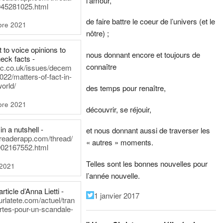
l’amour,
45281025.html
de faire battre le coeur de l’univers (et le
bre 2021
nôtre) ;
t to voice opinions to
nous donnant encore et toujours de
heck facts -
connaître
itic.co.uk/issues/decem
022/matters-of-fact-in-
world/
des temps pour renaître,
bre 2021
découvrir, se réjouir,
in a nutshell -
et nous donnant aussi de traverser les
dreaderapp.com/thread/
« autres » moments.
02167552.html
Telles sont les bonnes nouvelles pour
 2021
l’année nouvelle.
rticle d’Anna Lietti -
1 janvier 2017
urlatete.com/actuel/tran
rtes-pour-un-scandale-