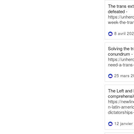
The trans ex
defeated -
https://unher
week-the-tra
8 avril 20
Solving the tr
conundrum -
https://unhe
need-a-trans
25 mars 2
The Left and 
comprehensiv
https://newl
n-latin-americ
dictatorships
12 janvier