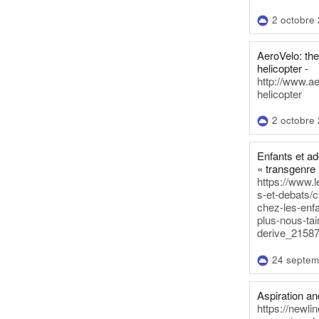
2 octobre
AeroVelo: t
helicopter -
http://www.a
helicopter
2 octobre
Enfants et a
« transgenre 
https://www.l
s-et-debats/
chez-les-enf
plus-nous-tai
derive_21587
24 septem
Aspiration and
https://newli