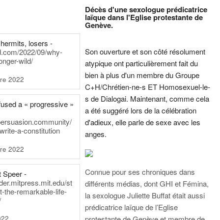
Décès d'une sexologue prédicatrice
laïque dans l'Eglise protestante de
Genève.
hermits, losers -
Son ouverture et son côté résolument
rd.com/2022/09/why-
onger-wild/
atypique ont particulièrement fait du
bien à plus d'un membre du Groupe
re 2022
C+H/Chrétien-ne-s ET Homosexuel-le-
s de Dialogai. Maintenant, comme cela
fused a « progressive »
a été suggéré lors de la célébration
persuasion.community/
d'adieux, elle parle de sexe avec les
write-a-constitution
anges.
re 2022
Connue pour ses chroniques dans
t Speer -
ader.mitpress.mit.edu/st
différents médias, dont GHI et Fémina,
t-the-remarkable-life-
la sexologue Juliette Buffat était aussi
/
prédicatrice laïque de l’Eglise
022
protestante de Genève et membre de