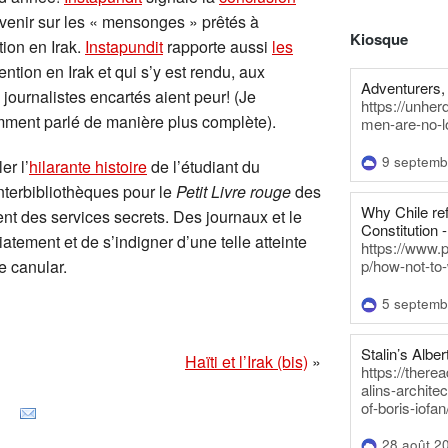
venir sur les « mensonges » prêtés à
Kiosque
tion en Irak.
Instapundit
rapporte aussi
les
vention en Irak et qui s’y est rendu, aux
Adventurers, 
es journalistes encartés aient peur! (Je
https://unhe
ment parlé de manière plus complète).
men-are-no-l
9 septemb
er l’
hilarante histoire
de l’étudiant du
terbibliothèques pour le
Petit Livre rouge
des
Why Chile re
nt des services secrets. Des journaux et le
Constitution -
ement et de s’indigner d’une telle atteinte
https://www.
e canular.
p/how-not-to-
5 septemb
Stalin’s Alber
Haïti et l’Irak (bis)
»
https://there
alins-architec
of-boris-iofan
28 août 2