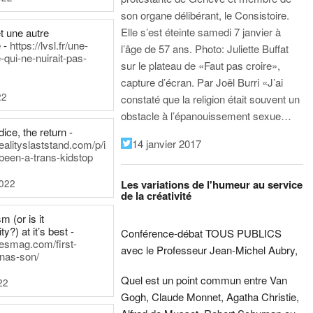
son organe délibérant, le Consistoire.
Elle s’est éteinte samedi 7 janvier à
t une autre
 -
https://lvsl.fr/une-
l’âge de 57 ans.
Photo: Juliette Buffat
qui-ne-nuirait-pas-
sur le plateau de «Faut pas croire»,
capture d’écran.
Par Joël Burri
«J’ai
22
constaté que la religion était souvent un
obstacle à l’épanouissement sexue…
ice, the return -
14 janvier 2017
ealityslaststand.com/p/i
been-a-trans-kidstop
2022
Les variations de l'humeur au service
de la créativité
m (or is it
ty?) at it’s best -
Conférence-débat TOUS PUBLICS
nesmag.com/first-
avec le Professeur Jean-Michel Aubry,
nas-son/
Quel est un point commun entre Van
22
Gogh, Claude Monnet, Agatha Christie,