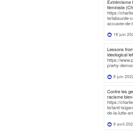
Extrémisme t
féministe (Ch
https://charl
te/labsurde-c
accusee-de-t
18 juin 20
Lessons from 
ideological lef
https://www.
p/why-democra
8 juin 202
Contre les g
racisme bien
https://charl
te/lanti-tsig
de-la-lutte-an
9 avril 20