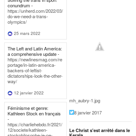
conundrum -
https://unherd.com/2022/03/
do-we-need-a-trans-
olympics/
25 mars 2022
The Left and Latin America:
a comprehensive update -
https://newlinesmag.com/re
portage/in-latin-america-
backers-of-leftist-
dictatorships-look-the-other-
way/
12 janvier 2022
mh_aubry-1.jpg
Féminisme et genre:
8 janvier 2017
Kathleen Stock en français
-
https://charliehebdo.fr/2021/
12/societe/kathleen-
Le Christ s'est arrêté dans le
Kerala
stockphilosophe-je-ne-