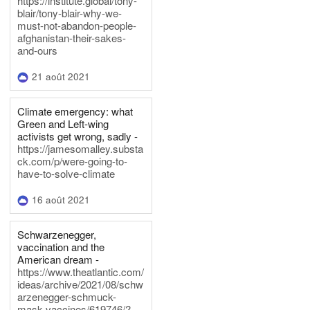
https://institute.global/tony-
blair/tony-blair-why-we-
must-not-abandon-people-
afghanistan-their-sakes-
and-ours
21 août 2021
Climate emergency: what
Green and Left-wing
activists get wrong, sadly -
https://jamesomalley.substa
ck.com/p/were-going-to-
have-to-solve-climate
16 août 2021
Schwarzenegger,
vaccination and the
American dream -
https://www.theatlantic.com/
ideas/archive/2021/08/schw
arzenegger-schmuck-
mask-vaccines/619746/?