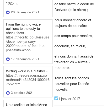
1025.html
de faire battre le coeur de
l’univers (et le nôtre) ;
28 décembre 2021
nous donnant encore et
From the right to voice
toujours de connaître
opinions to the duty to
check facts -
des temps pour renaître,
https://thecritic.co.uk/issues
/december-january-
2022/matters-of-fact-in-a-
découvrir, se réjouir,
post-truth-world/
et nous donnant aussi de
17 décembre 2021
traverser les « autres »
moments.
Writing world in a nutshell -
https://threadreaderapp.co
Telles sont les bonnes
m/thread/143480341090216
nouvelles pour l’année
7552.html
nouvelle.
3 octobre 2021
1 janvier 2017
Un excellent article d’Anna