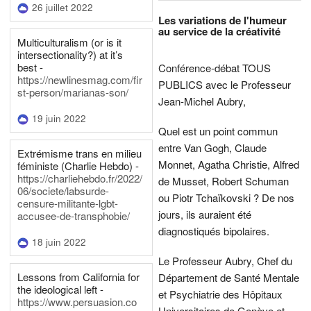
26 juillet 2022
Les variations de l'humeur
au service de la créativité
Multiculturalism (or is it
intersectionality?) at it’s
best -
Conférence-débat TOUS
https://newlinesmag.com/fir
PUBLICS avec le Professeur
st-person/marianas-son/
Jean-Michel Aubry,
19 juin 2022
Quel est un point commun
entre Van Gogh, Claude
Extrémisme trans en milieu
Monnet, Agatha Christie, Alfred
féministe (Charlie Hebdo) -
https://charliehebdo.fr/2022/
de Musset, Robert Schuman
06/societe/labsurde-
ou Piotr Tchaïkovski ? De nos
censure-militante-lgbt-
jours, ils auraient été
accusee-de-transphobie/
diagnostiqués bipolaires.
18 juin 2022
Le Professeur Aubry, Chef du
Lessons from California for
Département de Santé Mentale
the ideological left -
et Psychiatrie des Hôpitaux
https://www.persuasion.co
Universitaires de Genève et