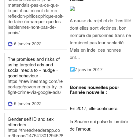
mattendais-pas-a-ce-que-
le-point-culminant-de-ma-
reflexion-philosophique-soit-
A cause du rejet et de l’hostilité
de-faire-remarquer-que-les-
lesbiennes-nont-pas-de-
dont elles sont victimes, bon
penis/
nombre de personnes trans ne
terminent pas leur scolarité.
6 janvier 2022
Mais en Inde, des nonnes
ont…
The promises and risks of
using targeted ads and
7 janvier 2017
social media to « nudge »
good behaviour -
https://newlinesmag.com/re
portage/governments-try-to-
Bonnes nouvelles pour
l’année nouvelle :
fight-crime-via-google-ads/
5 janvier 2022
En 2017, elle continuera,
Gender self ID and sex
la Source qui pulse la lumière
offenders -
de l’amour,
https://threadreaderapp.co
m/thread/147541301294528