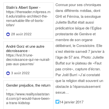
Connue pour ses chroniques
Stalin’s Albert Speer -
dans différents médias, dont
https://thereader.mitpress.m
it.edu/stalins-architect-the-
GHI et Fémina, la sexologue
remarkable-life-of-boris-
Juliette Buffat était aussi
iofan/
prédicatrice laïque de l’Eglise
protestante de Genève et
28 août 2022
membre de son organe
délibérant, le Consistoire. Elle
André Gorz et une autre
décroissance -
s’est éteinte samedi 7 janvier à
https://lvsl.fr/une-
l’âge de 57 ans.
Photo: Juliette
decroissance-qui-ne-nuirait-
Buffat sur le plateau de «Faut
pas-aux-pauvres/
pas croire», capture d’écran.
3 août 2022
Par Joël Burri
«J’ai constaté
que la religion était souvent un
Gender prejudice, the return
obstacle à l’épanouissement
-
sexue…
https://www.realityslaststan
d.com/p/i-would-have-been-
14 janvier 2017
a-trans-kidstop