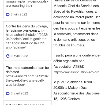
mmunity/p/why-democrats-
are-recalling-their
Médecin-Chef du Service des
Spécialités Psychiatriques a
8 juin 2022
développé un intérêt particulier
pour la recherche sur le thème
Contre les gens du voyage,
des liens pouvant exister entre
le racisme bien-pensant -
la créativité, notamment dans
https://charliehebdo.fr/2022/
04/societe/lanti-tsiganisme-
le domaine artistique, et les
est-angle-mort-de-la-lutte-
troubles de l’humeur.
anti-racisme/
Il participera a une conférence-
9 avril 2022
débat organisée par
l'association ATB&D
The trans extremists can be
defeated -
http://www.association-atb.org
https://unherd.com/2022/04/
the-week-the-trans-spell-
le jeudi 12 janvier à 18:30 –
was-broken/
20:00
à la Maison Des
Associations
rue des Savoises
8 avril 2022
15, 1205 Genève
Solving the trans in sport