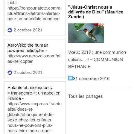
Lietti -
"Jésus-Christ nous a
https://bonpourlatete.com/a
délivrés de Dieu" (Maurice
ctuel/trans-detrans-alertes-
Zundel)
pour-un-scandale-annonce
2 octobre 2021
AeroVelo: the human
powered helicopter -
Vœux 2017 : une communion
http://www.aerovelo.com/atl
colibris…!! – COMMUNION
as-helicopter
BÉTHANIE
2 octobre 2021
31 décembre 2016
Enfants et adolescents
« transgenre »: un appel en
Tous les partages
France -
https://www.lexpress.fr/actu
alite/idees-et-
debats/changement-de-
sexe-chez-les-enfants-
nous-ne-pouvons-plus-
nous-taire-face-a-une-