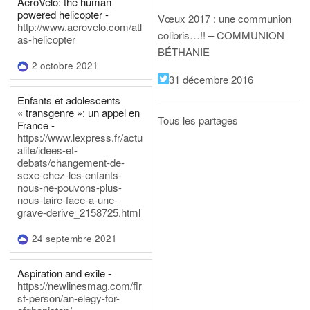
AeroVelo: the human
powered helicopter -
Vœux 2017 : une communion
http://www.aerovelo.com/atl
colibris…!! – COMMUNION
as-helicopter
BÉTHANIE
2 octobre 2021
31 décembre 2016
Enfants et adolescents
« transgenre »: un appel en
Tous les partages
France -
https://www.lexpress.fr/actu
alite/idees-et-
debats/changement-de-
sexe-chez-les-enfants-
nous-ne-pouvons-plus-
nous-taire-face-a-une-
grave-derive_2158725.html
24 septembre 2021
Aspiration and exile -
https://newlinesmag.com/fir
st-person/an-elegy-for-