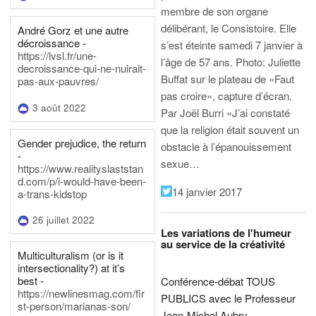
membre de son organe
délibérant, le Consistoire. Elle
André Gorz et une autre
décroissance -
s’est éteinte samedi 7 janvier à
https://lvsl.fr/une-
l’âge de 57 ans.
Photo: Juliette
decroissance-qui-ne-nuirait-
Buffat sur le plateau de «Faut
pas-aux-pauvres/
pas croire», capture d’écran.
3 août 2022
Par Joël Burri
«J’ai constaté
que la religion était souvent un
Gender prejudice, the return
obstacle à l’épanouissement
-
sexue…
https://www.realityslaststan
d.com/p/i-would-have-been-
14 janvier 2017
a-trans-kidstop
26 juillet 2022
Les variations de l'humeur
au service de la créativité
Multiculturalism (or is it
intersectionality?) at it’s
best -
Conférence-débat TOUS
https://newlinesmag.com/fir
PUBLICS avec le Professeur
st-person/marianas-son/
Jean-Michel Aubry,