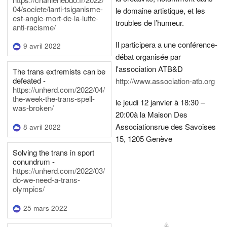
04/societe/lanti-tsiganisme-
le domaine artistique, et les
est-angle-mort-de-la-lutte-
troubles de l’humeur.
anti-racisme/
Il participera a une conférence-
9 avril 2022
débat organisée par
l'association ATB&D
The trans extremists can be
defeated -
http://www.association-atb.org
https://unherd.com/2022/04/
the-week-the-trans-spell-
le jeudi 12 janvier à 18:30 –
was-broken/
20:00
à la Maison Des
Associations
rue des Savoises
8 avril 2022
15, 1205 Genève
Solving the trans in sport
conundrum -
https://unherd.com/2022/03/
do-we-need-a-trans-
olympics/
25 mars 2022