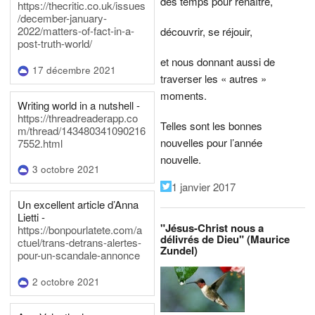
des temps pour renaître,
https://thecritic.co.uk/issues
/december-january-
2022/matters-of-fact-in-a-
découvrir, se réjouir,
post-truth-world/
et nous donnant aussi de
17 décembre 2021
traverser les « autres »
moments.
Writing world in a nutshell -
https://threadreaderapp.co
Telles sont les bonnes
m/thread/143480341090216
nouvelles pour l’année
7552.html
nouvelle.
3 octobre 2021
1 janvier 2017
Un excellent article d’Anna
Lietti -
"Jésus-Christ nous a
https://bonpourlatete.com/a
délivrés de Dieu" (Maurice
ctuel/trans-detrans-alertes-
Zundel)
pour-un-scandale-annonce
2 octobre 2021