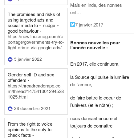
Mais en Inde, des nonnes
ont…
The promises and risks of
using targeted ads and
7 janvier 2017
social media to « nudge »
good behaviour -
https://newlinesmag.com/re
portage/governments-try-to-
Bonnes nouvelles pour
l’année nouvelle :
fight-crime-via-google-ads/
5 janvier 2022
En 2017, elle continuera,
Gender self ID and sex
la Source qui pulse la lumière
offenders -
de l’amour,
https://threadreaderapp.co
m/thread/147541301294528
1025.html
de faire battre le coeur de
l’univers (et le nôtre) ;
28 décembre 2021
nous donnant encore et
From the right to voice
toujours de connaître
opinions to the duty to
check facts -