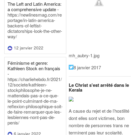
The Left and Latin America:
a comprehensive update -
https://newlinesmag.com/re
portage/in-latin-america-
backers-of-leftist-
dictatorships-look-the-other-
way/
12 janvier 2022
mh_aubry-1.jpg
Féminisme et genre:
8 janvier 2017
Kathleen Stock en français
-
https://charliehebdo.fr/2021/
12/societe/kathleen-
Le Christ s'est arrêté dans le
Kerala
stockphilosophe-je-ne-
mattendais-pas-a-ce-que-
le-point-culminant-de-ma-
reflexion-philosophique-soit-
A cause du rejet et de l’hostilité
de-faire-remarquer-que-les-
lesbiennes-nont-pas-de-
dont elles sont victimes, bon
penis/
nombre de personnes trans ne
terminent pas leur scolarité.
6 janvier 2022