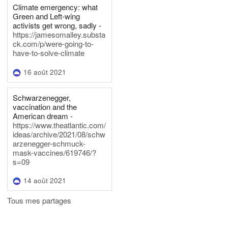
Climate emergency: what
Green and Left-wing
activists get wrong, sadly -
https://jamesomalley.substa
ck.com/p/were-going-to-
have-to-solve-climate
16 août 2021
Schwarzenegger,
vaccination and the
American dream -
https://www.theatlantic.com/
ideas/archive/2021/08/schw
arzenegger-schmuck-
mask-vaccines/619746/?
s=09
14 août 2021
Tous mes partages