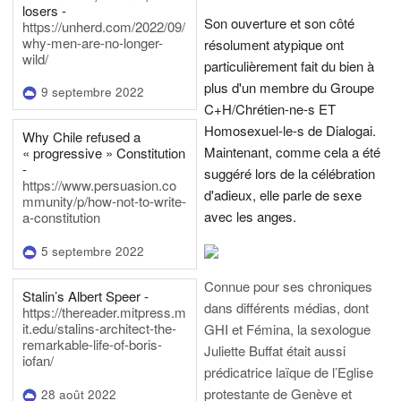
losers -
Son ouverture et son côté
https://unherd.com/2022/09/
why-men-are-no-longer-
résolument atypique ont
wild/
particulièrement fait du bien à
plus d'un membre du Groupe
9 septembre 2022
C+H/Chrétien-ne-s ET
Homosexuel-le-s de Dialogai.
Why Chile refused a
Maintenant, comme cela a été
« progressive » Constitution
-
suggéré lors de la célébration
https://www.persuasion.co
d'adieux, elle parle de sexe
mmunity/p/how-not-to-write-
avec les anges.
a-constitution
5 septembre 2022
Connue pour ses chroniques
Stalin’s Albert Speer -
dans différents médias, dont
https://thereader.mitpress.m
it.edu/stalins-architect-the-
GHI et Fémina, la sexologue
remarkable-life-of-boris-
Juliette Buffat était aussi
iofan/
prédicatrice laïque de l’Eglise
protestante de Genève et
28 août 2022