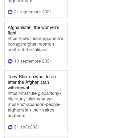
afghanistan/
21 septembre 2021
Afghanistan: the women’s
fight -
https://newlinesmag.com/re
portage/afghan-women-
confront-the-taliban/
13 septembre 2021
Tony Blair on what to do
after the Afghanistan
withdrawal -
https://institute.global/tony-
blair/tony-blair-why-we-
must-not-abandon-people-
afghanistan-their-sakes-
and-ours
21 août 2021