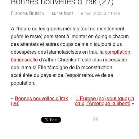
Bonnes nouvelles d’Irak (27)
Francois Brutsch
-
sur le front
-
9 mai 2005 à 11h46
A l’heure où les grands médias (qui ne mentionnent
guère le reste) persistent à monter en épingle chacun
des attentats et autres coups de main toujours plus
désespérés des islamofascistes en Irak, la
compilation
bimensuelle
d’Arthur Chrenkoff reste plus nécessaire
que jamais! Elle témoigne de la reconstruction
accélérée du pays et de l’espoir retrouvé de sa
population.
«
Bonnes nouvelles d’Irak
L’Europe (ne) veut (que) la
(26)
paix, l’Amérique la liberté
»