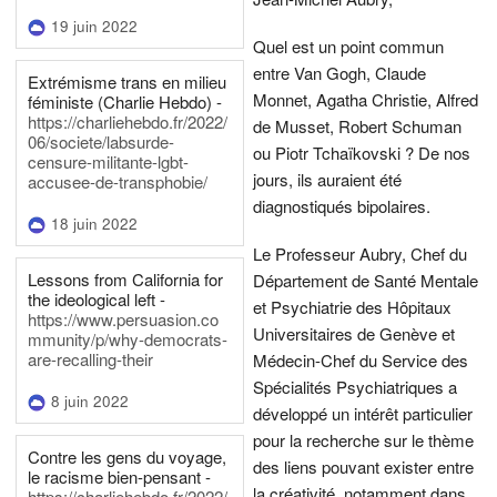
19 juin 2022
Quel est un point commun
entre Van Gogh, Claude
Extrémisme trans en milieu
Monnet, Agatha Christie, Alfred
féministe (Charlie Hebdo) -
https://charliehebdo.fr/2022/
de Musset, Robert Schuman
06/societe/labsurde-
ou Piotr Tchaïkovski ? De nos
censure-militante-lgbt-
jours, ils auraient été
accusee-de-transphobie/
diagnostiqués bipolaires.
18 juin 2022
Le Professeur Aubry, Chef du
Lessons from California for
Département de Santé Mentale
the ideological left -
et Psychiatrie des Hôpitaux
https://www.persuasion.co
Universitaires de Genève et
mmunity/p/why-democrats-
are-recalling-their
Médecin-Chef du Service des
Spécialités Psychiatriques a
8 juin 2022
développé un intérêt particulier
pour la recherche sur le thème
Contre les gens du voyage,
des liens pouvant exister entre
le racisme bien-pensant -
la créativité, notamment dans
https://charliehebdo.fr/2022/