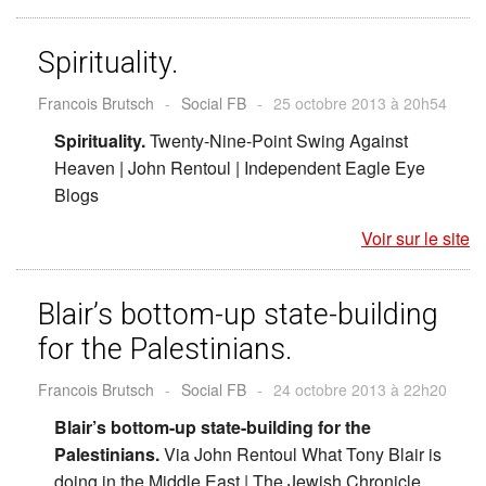
Spirituality.
Francois Brutsch
-
Social FB
-
25 octobre 2013 à 20h54
Spirituality.
Twenty-Nine-Point Swing Against
Heaven | John Rentoul | Independent Eagle Eye
Blogs
Voir sur le site
Blair’s bottom-up state-building
for the Palestinians.
Francois Brutsch
-
Social FB
-
24 octobre 2013 à 22h20
Blair’s bottom-up state-building for the
Palestinians.
Via John Rentoul What Tony Blair is
doing in the Middle East | The Jewish Chronicle