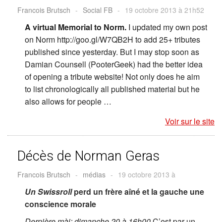
Francois Brutsch
-
Social FB
-
19 octobre 2013 à 21h52
A virtual Memorial to Norm.
I updated my own post
on Norm http://goo.gl/W7QB2H to add 25+ tributes
published since yesterday. But I may stop soon as
Damian Counsell (PooterGeek) had the better idea
of opening a tribute website! Not only does he aim
to list chronologically all published material but he
also allows for people …
Voir sur le site
Décès de Norman Geras
Francois Brutsch
-
médias
-
19 octobre 2013 à
Un Swissroll
perd un frère aîné et la gauche une
conscience morale
Dernière màj: dimanche 20 à 16h00
C’est par un