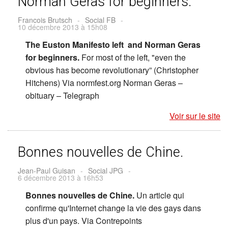
Norman Geras for beginners.
Francois Brutsch
-
Social FB
-
10 décembre 2013 à 15h08
The Euston Manifesto left and Norman Geras
for beginners.
For most of the left, "even the
obvious has become revolutionary” (Christopher
Hitchens) Via normfest.org Norman Geras –
obituary – Telegraph
Voir sur le site
Bonnes nouvelles de Chine.
Jean-Paul Guisan
-
Social JPG
-
6 décembre 2013 à 16h53
Bonnes nouvelles de Chine.
Un article qui
confirme qu'Internet change la vie des gays dans
plus d'un pays. Via Contrepoints