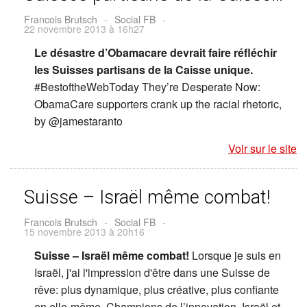
Francois Brutsch
-
Social FB
-
22 novembre 2013 à 16h27
Le désastre d’Obamacare devrait faire réfléchir
les Suisses partisans de la Caisse unique.
#BestoftheWebToday They’re Desperate Now:
ObamaCare supporters crank up the racial rhetoric,
by @jamestaranto
Voir sur le site
Suisse – Israël même combat!
Francois Brutsch
-
Social FB
-
15 novembre 2013 à 20h16
Suisse – Israël même combat!
Lorsque je suis en
Israël, j'ai l'impression d'être dans une Suisse de
rêve: plus dynamique, plus créative, plus confiante
en elle-même. Champions de l’innovation, Israël et