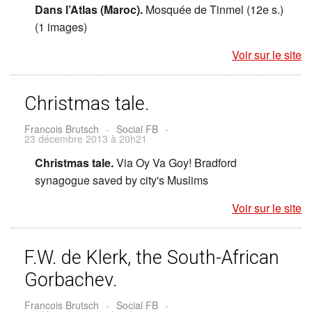
Dans l’Atlas (Maroc).
Mosquée de Tinmel (12e s.)
(1 images)
Voir sur le site
Christmas tale.
Francois Brutsch
-
Social FB
-
23 décembre 2013 à 20h21
Christmas tale.
Via Oy Va Goy! Bradford
synagogue saved by city's Muslims
Voir sur le site
F.W. de Klerk, the South-African
Gorbachev.
Francois Brutsch
-
Social FB
-