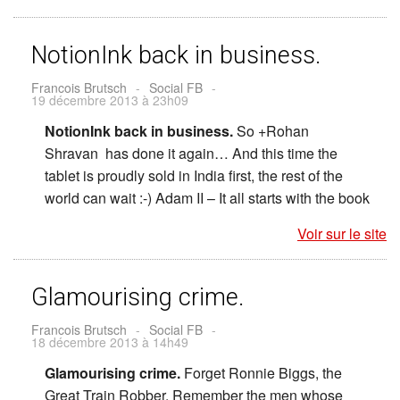
NotionInk back in business.
Francois Brutsch
-
Social FB
-
19 décembre 2013 à 23h09
NotionInk back in business.
So +Rohan
Shravan has done it again… And this time the
tablet is proudly sold in India first, the rest of the
world can wait :-) Adam II – It all starts with the book
Voir sur le site
Glamourising crime.
Francois Brutsch
-
Social FB
-
18 décembre 2013 à 14h49
Glamourising crime.
Forget Ronnie Biggs, the
Great Train Robber. Remember the men whose