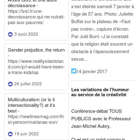
décroissance -
s’est éteinte samedi 7 janvier à
https://lvsl.fr/une-
l’âge de 57 ans.
Photo: Juliette
decroissance-qui-ne-nuirait-
Buffat sur le plateau de «Faut
pas-aux-pauvres/
pas croire», capture d’écran.
3 août 2022
Par Joël Burri
«J’ai constaté
que la religion était souvent un
Gender prejudice, the return
obstacle à l’épanouissement
-
sexue…
https://www.realityslaststan
d.com/p/i-would-have-been-
14 janvier 2017
a-trans-kidstop
26 juillet 2022
Les variations de l'humeur
au service de la créativité
Multiculturalism (or is it
intersectionality?) at it’s
best -
Conférence-débat TOUS
https://newlinesmag.com/fir
PUBLICS avec le Professeur
st-person/marianas-son/
Jean-Michel Aubry,
19 juin 2022
Quel est un point commun