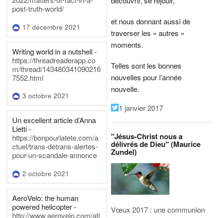
découvrir, se réjouir,
post-truth-world/
et nous donnant aussi de
17 décembre 2021
traverser les « autres »
moments.
Writing world in a nutshell -
https://threadreaderapp.co
Telles sont les bonnes
m/thread/143480341090216
nouvelles pour l’année
7552.html
nouvelle.
3 octobre 2021
1 janvier 2017
Un excellent article d’Anna
Lietti -
"Jésus-Christ nous a
https://bonpourlatete.com/a
délivrés de Dieu" (Maurice
ctuel/trans-detrans-alertes-
Zundel)
pour-un-scandale-annonce
2 octobre 2021
AeroVelo: the human
powered helicopter -
Vœux 2017 : une communion
http://www.aerovelo.com/atl