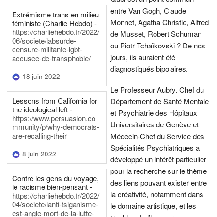
entre Van Gogh, Claude
Extrémisme trans en milieu
Monnet, Agatha Christie, Alfred
féministe (Charlie Hebdo) -
https://charliehebdo.fr/2022/
de Musset, Robert Schuman
06/societe/labsurde-
ou Piotr Tchaïkovski ? De nos
censure-militante-lgbt-
jours, ils auraient été
accusee-de-transphobie/
diagnostiqués bipolaires.
18 juin 2022
Le Professeur Aubry, Chef du
Lessons from California for
Département de Santé Mentale
the ideological left -
et Psychiatrie des Hôpitaux
https://www.persuasion.co
Universitaires de Genève et
mmunity/p/why-democrats-
are-recalling-their
Médecin-Chef du Service des
Spécialités Psychiatriques a
8 juin 2022
développé un intérêt particulier
pour la recherche sur le thème
Contre les gens du voyage,
des liens pouvant exister entre
le racisme bien-pensant -
la créativité, notamment dans
https://charliehebdo.fr/2022/
04/societe/lanti-tsiganisme-
le domaine artistique, et les
est-angle-mort-de-la-lutte-