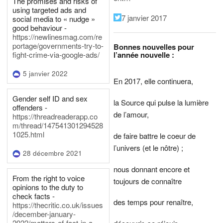
The promises and risks of
using targeted ads and
7 janvier 2017
social media to « nudge »
good behaviour -
https://newlinesmag.com/re
portage/governments-try-to-
Bonnes nouvelles pour
l’année nouvelle :
fight-crime-via-google-ads/
5 janvier 2022
En 2017, elle continuera,
Gender self ID and sex
la Source qui pulse la lumière
offenders -
de l’amour,
https://threadreaderapp.co
m/thread/147541301294528
1025.html
de faire battre le coeur de
l’univers (et le nôtre) ;
28 décembre 2021
nous donnant encore et
From the right to voice
toujours de connaître
opinions to the duty to
check facts -
des temps pour renaître,
https://thecritic.co.uk/issues
/december-january-
2022/matters-of-fact-in-a-