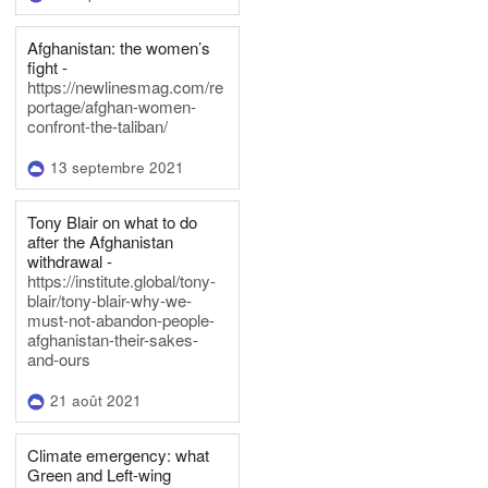
Afghanistan: the women’s
fight -
https://newlinesmag.com/re
portage/afghan-women-
confront-the-taliban/
13 septembre 2021
Tony Blair on what to do
after the Afghanistan
withdrawal -
https://institute.global/tony-
blair/tony-blair-why-we-
must-not-abandon-people-
afghanistan-their-sakes-
and-ours
21 août 2021
Climate emergency: what
Green and Left-wing