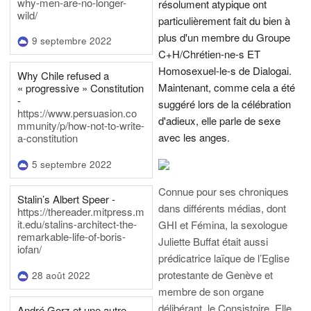
why-men-are-no-longer-
résolument atypique ont
wild/
particulièrement fait du bien à
plus d'un membre du Groupe
9 septembre 2022
C+H/Chrétien-ne-s ET
Homosexuel-le-s de Dialogai.
Why Chile refused a
Maintenant, comme cela a été
« progressive » Constitution
-
suggéré lors de la célébration
https://www.persuasion.co
d'adieux, elle parle de sexe
mmunity/p/how-not-to-write-
avec les anges.
a-constitution
5 septembre 2022
Connue pour ses chroniques
Stalin’s Albert Speer -
dans différents médias, dont
https://thereader.mitpress.m
it.edu/stalins-architect-the-
GHI et Fémina, la sexologue
remarkable-life-of-boris-
Juliette Buffat était aussi
iofan/
prédicatrice laïque de l’Eglise
protestante de Genève et
28 août 2022
membre de son organe
délibérant, le Consistoire. Elle
André Gorz et une autre