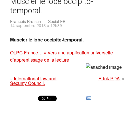
Muscler le lobe occipito-
temporal.
Francois Brutsch
-
Social FB
-
14 septembre 2013 à 12h39
Muscler le lobe occipito-temporal.
OLPC France… » Vers une application universelle
d’apprentissage de la lecture
«
International law and
E-ink PDA.
»
Security Council.