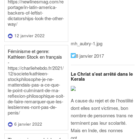
https://newlinesmag.com/re
portage/in-latin-america-
backers-of-leftist-
dictatorships-look-the-other-
way/
12 janvier 2022
mh_aubry-1.jpg
Féminisme et genre:
8 janvier 2017
Kathleen Stock en français
-
https://charliehebdo.fr/2021/
12/societe/kathleen-
Le Christ s'est arrêté dans le
Kerala
stockphilosophe-je-ne-
mattendais-pas-a-ce-que-
le-point-culminant-de-ma-
reflexion-philosophique-soit-
A cause du rejet et de l’hostilité
de-faire-remarquer-que-les-
lesbiennes-nont-pas-de-
dont elles sont victimes, bon
penis/
nombre de personnes trans ne
terminent pas leur scolarité.
6 janvier 2022
Mais en Inde, des nonnes
ont…