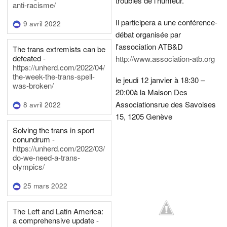
troubles de l’humeur.
anti-racisme/
Il participera a une conférence-
9 avril 2022
débat organisée par
l'association ATB&D
The trans extremists can be
defeated -
http://www.association-atb.org
https://unherd.com/2022/04/
the-week-the-trans-spell-
le jeudi 12 janvier à 18:30 –
was-broken/
20:00
à la Maison Des
Associations
rue des Savoises
8 avril 2022
15, 1205 Genève
Solving the trans in sport
conundrum -
https://unherd.com/2022/03/
do-we-need-a-trans-
olympics/
25 mars 2022
The Left and Latin America:
a comprehensive update -