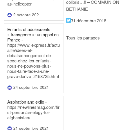
colibris…!! – COMMUNION
as-helicopter
BÉTHANIE
2 octobre 2021
31 décembre 2016
Enfants et adolescents
« transgenre »: un appel en
Tous les partages
France -
https://www.lexpress.fr/actu
alite/idees-et-
debats/changement-de-
sexe-chez-les-enfants-
nous-ne-pouvons-plus-
nous-taire-face-a-une-
grave-derive_2158725.html
24 septembre 2021
Aspiration and exile -
https://newlinesmag.com/fir
st-person/an-elegy-for-
afghanistan/
21 septembre 2021