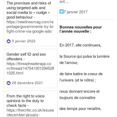
ont…
The promises and risks of
using targeted ads and
7 janvier 2017
social media to « nudge »
good behaviour -
https://newlinesmag.com/re
portage/governments-try-to-
Bonnes nouvelles pour
l’année nouvelle :
fight-crime-via-google-ads/
5 janvier 2022
En 2017, elle continuera,
Gender self ID and sex
la Source qui pulse la lumière
offenders -
de l’amour,
https://threadreaderapp.co
m/thread/147541301294528
1025.html
de faire battre le coeur de
l’univers (et le nôtre) ;
28 décembre 2021
nous donnant encore et
From the right to voice
toujours de connaître
opinions to the duty to
check facts -
des temps pour renaître,
https://thecritic.co.uk/issues
/december-january-