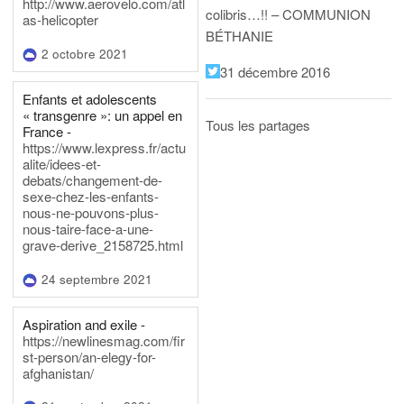
http://www.aerovelo.com/atl
colibris…!! – COMMUNION
as-helicopter
BÉTHANIE
2 octobre 2021
31 décembre 2016
Enfants et adolescents
« transgenre »: un appel en
Tous les partages
France -
https://www.lexpress.fr/actu
alite/idees-et-
debats/changement-de-
sexe-chez-les-enfants-
nous-ne-pouvons-plus-
nous-taire-face-a-une-
grave-derive_2158725.html
24 septembre 2021
Aspiration and exile -
https://newlinesmag.com/fir
st-person/an-elegy-for-
afghanistan/