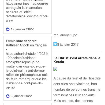
https://newlinesmag.com/re
portage/in-latin-america-
backers-of-leftist-
dictatorships-look-the-other-
way/
12 janvier 2022
mh_aubry-1.jpg
Féminisme et genre:
8 janvier 2017
Kathleen Stock en français
-
https://charliehebdo.fr/2021/
12/societe/kathleen-
Le Christ s'est arrêté dans le
Kerala
stockphilosophe-je-ne-
mattendais-pas-a-ce-que-
le-point-culminant-de-ma-
reflexion-philosophique-soit-
A cause du rejet et de l’hostilité
de-faire-remarquer-que-les-
lesbiennes-nont-pas-de-
dont elles sont victimes, bon
penis/
nombre de personnes trans ne
terminent pas leur scolarité.
6 janvier 2022
Mais en Inde, des nonnes