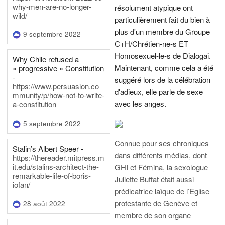
why-men-are-no-longer-
résolument atypique ont
wild/
particulièrement fait du bien à
plus d'un membre du Groupe
9 septembre 2022
C+H/Chrétien-ne-s ET
Homosexuel-le-s de Dialogai.
Why Chile refused a
Maintenant, comme cela a été
« progressive » Constitution
-
suggéré lors de la célébration
https://www.persuasion.co
d'adieux, elle parle de sexe
mmunity/p/how-not-to-write-
avec les anges.
a-constitution
5 septembre 2022
Connue pour ses chroniques
Stalin’s Albert Speer -
dans différents médias, dont
https://thereader.mitpress.m
it.edu/stalins-architect-the-
GHI et Fémina, la sexologue
remarkable-life-of-boris-
Juliette Buffat était aussi
iofan/
prédicatrice laïque de l’Eglise
protestante de Genève et
28 août 2022
membre de son organe