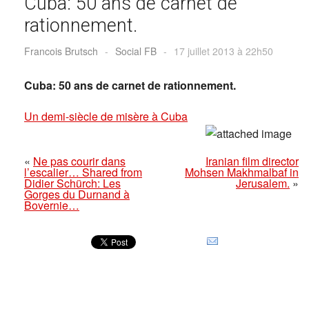
Cuba: 50 ans de carnet de
rationnement.
Francois Brutsch
-
Social FB
-
17 juillet 2013 à 22h50
Cuba: 50 ans de carnet de rationnement.
Un demi-siècle de misère à Cuba
«
Ne pas courir dans
Iranian film director
l’escalier… Shared from
Mohsen Makhmalbaf in
Didier Schürch: Les
Jerusalem.
»
Gorges du Durnand à
Bovernie…