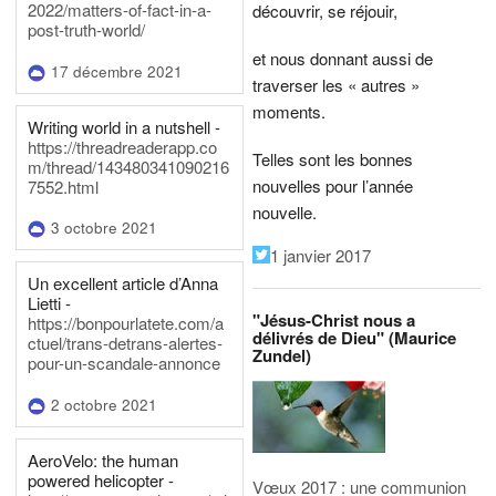
2022/matters-of-fact-in-a-
découvrir, se réjouir,
post-truth-world/
et nous donnant aussi de
17 décembre 2021
traverser les « autres »
moments.
Writing world in a nutshell -
https://threadreaderapp.co
Telles sont les bonnes
m/thread/143480341090216
nouvelles pour l’année
7552.html
nouvelle.
3 octobre 2021
1 janvier 2017
Un excellent article d’Anna
Lietti -
"Jésus-Christ nous a
https://bonpourlatete.com/a
délivrés de Dieu" (Maurice
ctuel/trans-detrans-alertes-
Zundel)
pour-un-scandale-annonce
2 octobre 2021
AeroVelo: the human
powered helicopter -
Vœux 2017 : une communion