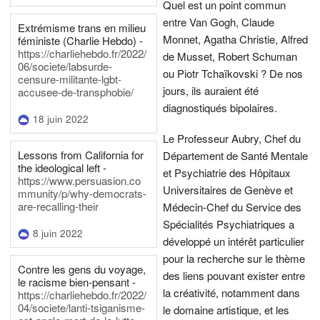
Quel est un point commun
entre Van Gogh, Claude
Extrémisme trans en milieu
Monnet, Agatha Christie, Alfred
féministe (Charlie Hebdo) -
https://charliehebdo.fr/2022/
de Musset, Robert Schuman
06/societe/labsurde-
ou Piotr Tchaïkovski ? De nos
censure-militante-lgbt-
jours, ils auraient été
accusee-de-transphobie/
diagnostiqués bipolaires.
18 juin 2022
Le Professeur Aubry, Chef du
Lessons from California for
Département de Santé Mentale
the ideological left -
et Psychiatrie des Hôpitaux
https://www.persuasion.co
Universitaires de Genève et
mmunity/p/why-democrats-
are-recalling-their
Médecin-Chef du Service des
Spécialités Psychiatriques a
8 juin 2022
développé un intérêt particulier
pour la recherche sur le thème
Contre les gens du voyage,
des liens pouvant exister entre
le racisme bien-pensant -
la créativité, notamment dans
https://charliehebdo.fr/2022/
04/societe/lanti-tsiganisme-
le domaine artistique, et les