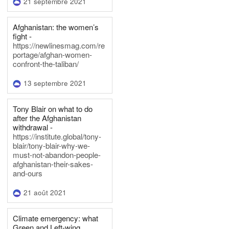
21 septembre 2021
Afghanistan: the women’s
fight -
https://newlinesmag.com/re
portage/afghan-women-
confront-the-taliban/
13 septembre 2021
Tony Blair on what to do
after the Afghanistan
withdrawal -
https://institute.global/tony-
blair/tony-blair-why-we-
must-not-abandon-people-
afghanistan-their-sakes-
and-ours
21 août 2021
Climate emergency: what
Green and Left-wing