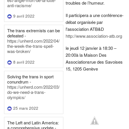
est-angle-mort-de-la-lutte-
troubles de l’humeur.
anti-racisme/
Il participera a une conférence-
9 avril 2022
débat organisée par
l'association ATB&D
The trans extremists can be
defeated -
http://www.association-atb.org
https://unherd.com/2022/04/
the-week-the-trans-spell-
le jeudi 12 janvier à 18:30 –
was-broken/
20:00
à la Maison Des
Associations
rue des Savoises
8 avril 2022
15, 1205 Genève
Solving the trans in sport
conundrum -
https://unherd.com/2022/03/
do-we-need-a-trans-
olympics/
25 mars 2022
The Left and Latin America:
a comprehensive update -