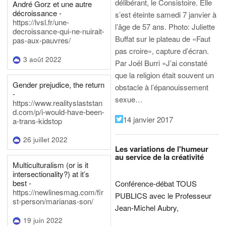
délibérant, le Consistoire. Elle
André Gorz et une autre
décroissance -
s’est éteinte samedi 7 janvier à
https://lvsl.fr/une-
l’âge de 57 ans.
Photo: Juliette
decroissance-qui-ne-nuirait-
Buffat sur le plateau de «Faut
pas-aux-pauvres/
pas croire», capture d’écran.
3 août 2022
Par Joël Burri
«J’ai constaté
que la religion était souvent un
Gender prejudice, the return
obstacle à l’épanouissement
-
sexue…
https://www.realityslaststan
d.com/p/i-would-have-been-
14 janvier 2017
a-trans-kidstop
26 juillet 2022
Les variations de l'humeur
au service de la créativité
Multiculturalism (or is it
intersectionality?) at it’s
best -
Conférence-débat TOUS
https://newlinesmag.com/fir
PUBLICS avec le Professeur
st-person/marianas-son/
Jean-Michel Aubry,
19 juin 2022