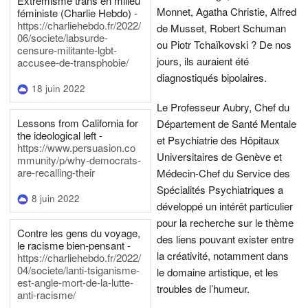
Extrémisme trans en milieu
Monnet, Agatha Christie, Alfred
féministe (Charlie Hebdo) -
https://charliehebdo.fr/2022/
de Musset, Robert Schuman
06/societe/labsurde-
ou Piotr Tchaïkovski ? De nos
censure-militante-lgbt-
jours, ils auraient été
accusee-de-transphobie/
diagnostiqués bipolaires.
18 juin 2022
Le Professeur Aubry, Chef du
Lessons from California for
Département de Santé Mentale
the ideological left -
et Psychiatrie des Hôpitaux
https://www.persuasion.co
Universitaires de Genève et
mmunity/p/why-democrats-
are-recalling-their
Médecin-Chef du Service des
Spécialités Psychiatriques a
8 juin 2022
développé un intérêt particulier
pour la recherche sur le thème
Contre les gens du voyage,
des liens pouvant exister entre
le racisme bien-pensant -
la créativité, notamment dans
https://charliehebdo.fr/2022/
04/societe/lanti-tsiganisme-
le domaine artistique, et les
est-angle-mort-de-la-lutte-
troubles de l’humeur.
anti-racisme/