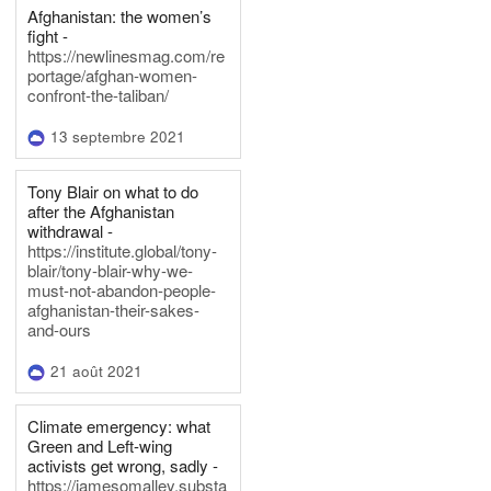
Afghanistan: the women’s
fight -
https://newlinesmag.com/re
portage/afghan-women-
confront-the-taliban/
13 septembre 2021
Tony Blair on what to do
after the Afghanistan
withdrawal -
https://institute.global/tony-
blair/tony-blair-why-we-
must-not-abandon-people-
afghanistan-their-sakes-
and-ours
21 août 2021
Climate emergency: what
Green and Left-wing
activists get wrong, sadly -
https://jamesomalley.substa