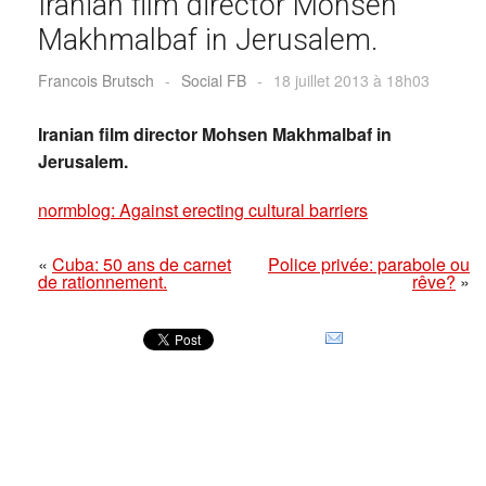
Iranian film director Mohsen
Makhmalbaf in Jerusalem.
Francois Brutsch
-
Social FB
-
18 juillet 2013 à 18h03
Iranian film director Mohsen Makhmalbaf in
Jerusalem.
normblog: Against erecting cultural barriers
«
Cuba: 50 ans de carnet
Police privée: parabole ou
de rationnement.
rêve?
»