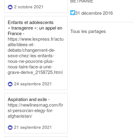
BÉTHANIE
2 octobre 2021
31 décembre 2016
Enfants et adolescents
« transgenre »: un appel en
Tous les partages
France -
https://www.lexpress.fr/actu
alite/idees-et-
debats/changement-de-
sexe-chez-les-enfants-
nous-ne-pouvons-plus-
nous-taire-face-a-une-
grave-derive_2158725.html
24 septembre 2021
Aspiration and exile -
https://newlinesmag.com/fir
st-person/an-elegy-for-
afghanistan/
21 septembre 2021