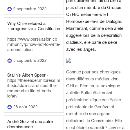
particulièrement fait du bien à
plus d'un membre du Groupe
9 septembre 2022
C+H/Chrétien-ne-s ET
Homosexuel-le-s de Dialogai.
Why Chile refused a
Maintenant, comme cela a été
« progressive » Constitution
-
suggéré lors de la célébration
https://www.persuasion.co
d'adieux, elle parle de sexe
mmunity/p/how-not-to-write-
avec les anges.
a-constitution
5 septembre 2022
Connue pour ses chroniques
Stalin’s Albert Speer -
dans différents médias, dont
https://thereader.mitpress.m
it.edu/stalins-architect-the-
GHI et Fémina, la sexologue
remarkable-life-of-boris-
Juliette Buffat était aussi
iofan/
prédicatrice laïque de l’Eglise
protestante de Genève et
28 août 2022
membre de son organe
délibérant, le Consistoire. Elle
André Gorz et une autre
décroissance -
s’est éteinte samedi 7 janvier à