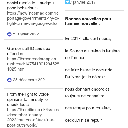
7 janvier 2017
social media to « nudge »
good behaviour -
https://newlinesmag.com/re
portage/governments-try-to-
Bonnes nouvelles pour
l’année nouvelle :
fight-crime-via-google-ads/
5 janvier 2022
En 2017, elle continuera,
Gender self ID and sex
la Source qui pulse la lumière
offenders -
de l’amour,
https://threadreaderapp.co
m/thread/147541301294528
1025.html
de faire battre le coeur de
l’univers (et le nôtre) ;
28 décembre 2021
nous donnant encore et
From the right to voice
toujours de connaître
opinions to the duty to
check facts -
des temps pour renaître,
https://thecritic.co.uk/issues
/december-january-
2022/matters-of-fact-in-a-
découvrir, se réjouir,
post-truth-world/