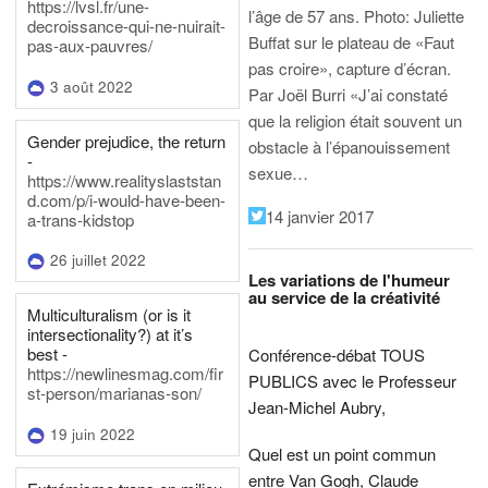
https://lvsl.fr/une-
l’âge de 57 ans.
Photo: Juliette
decroissance-qui-ne-nuirait-
Buffat sur le plateau de «Faut
pas-aux-pauvres/
pas croire», capture d’écran.
3 août 2022
Par Joël Burri
«J’ai constaté
que la religion était souvent un
Gender prejudice, the return
obstacle à l’épanouissement
-
sexue…
https://www.realityslaststan
d.com/p/i-would-have-been-
14 janvier 2017
a-trans-kidstop
26 juillet 2022
Les variations de l'humeur
au service de la créativité
Multiculturalism (or is it
intersectionality?) at it’s
best -
Conférence-débat TOUS
https://newlinesmag.com/fir
PUBLICS avec le Professeur
st-person/marianas-son/
Jean-Michel Aubry,
19 juin 2022
Quel est un point commun
entre Van Gogh, Claude