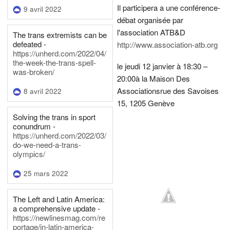
Il participera a une conférence-
9 avril 2022
débat organisée par
l'association ATB&D
The trans extremists can be
defeated -
http://www.association-atb.org
https://unherd.com/2022/04/
the-week-the-trans-spell-
le jeudi 12 janvier à 18:30 –
was-broken/
20:00
à la Maison Des
Associations
rue des Savoises
8 avril 2022
15, 1205 Genève
Solving the trans in sport
conundrum -
https://unherd.com/2022/03/
do-we-need-a-trans-
olympics/
25 mars 2022
The Left and Latin America:
a comprehensive update -
https://newlinesmag.com/re
portage/in-latin-america-