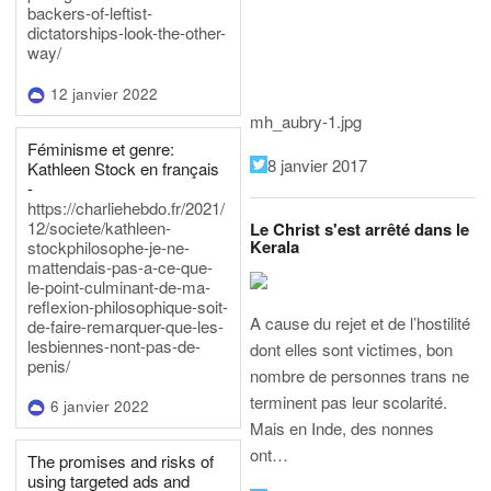
backers-of-leftist-
dictatorships-look-the-other-
way/
12 janvier 2022
mh_aubry-1.jpg
Féminisme et genre:
8 janvier 2017
Kathleen Stock en français
-
https://charliehebdo.fr/2021/
12/societe/kathleen-
Le Christ s'est arrêté dans le
Kerala
stockphilosophe-je-ne-
mattendais-pas-a-ce-que-
le-point-culminant-de-ma-
reflexion-philosophique-soit-
A cause du rejet et de l’hostilité
de-faire-remarquer-que-les-
lesbiennes-nont-pas-de-
dont elles sont victimes, bon
penis/
nombre de personnes trans ne
terminent pas leur scolarité.
6 janvier 2022
Mais en Inde, des nonnes
ont…
The promises and risks of
using targeted ads and