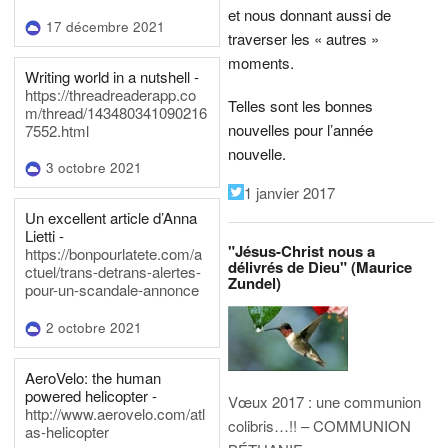
et nous donnant aussi de
17 décembre 2021
traverser les « autres »
moments.
Writing world in a nutshell -
https://threadreaderapp.co
Telles sont les bonnes
m/thread/143480341090216
nouvelles pour l’année
7552.html
nouvelle.
3 octobre 2021
1 janvier 2017
Un excellent article d’Anna
Lietti -
"Jésus-Christ nous a
https://bonpourlatete.com/a
délivrés de Dieu" (Maurice
ctuel/trans-detrans-alertes-
Zundel)
pour-un-scandale-annonce
2 octobre 2021
AeroVelo: the human
powered helicopter -
Vœux 2017 : une communion
http://www.aerovelo.com/atl
colibris…!! – COMMUNION
as-helicopter