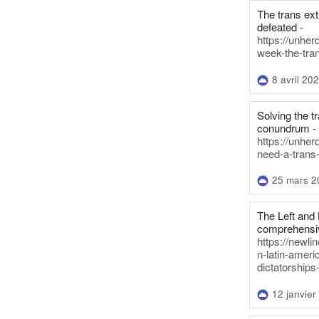
The trans ex
defeated -
https://unher
week-the-tra
8 avril 20
Solving the tr
conundrum -
https://unhe
need-a-trans
25 mars 2
The Left and 
comprehensiv
https://newl
n-latin-americ
dictatorships
12 janvier