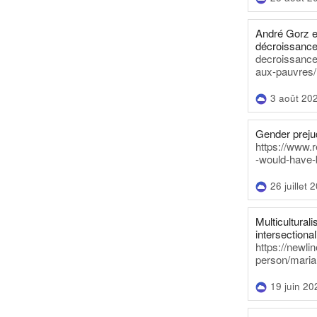
André Gorz e
décroissance
decroissance-
aux-pauvres/
3 août 20
Gender prejud
https://www.r
-would-have-
26 juillet 
Multiculturalis
intersectionali
https://newli
person/maria
19 juin 20