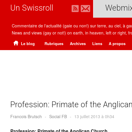
Un Swissroll
Webmi
Commentaire de l'actualité (gaie ou non!) sur terre, au ciel, à g
News and views (gay or not!) on earth, in heaven, left or right
Le blog
Rubriques
Archives
Liens
A propos
Profession: Primate of the Anglica
Francois Brutsch
-
Social FB
-
13 juillet 2013 à 0h34
Profession: Primate of the Anglican Church.