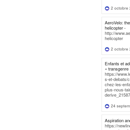
2 octobre
AeroVelo: t
helicopter -
http://www.a
helicopter
2 octobre
Enfants et a
« transgenre 
https://www.l
s-et-debats/
chez-les-enf
plus-nous-tai
derive_21587
24 septem
Aspiration and
https://newli