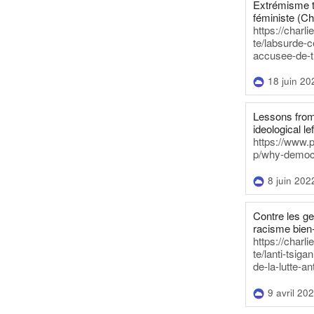
Extrémisme t
féministe (Ch
https://charl
te/labsurde-c
accusee-de-t
18 juin 20
Lessons from 
ideological lef
https://www.
p/why-democra
8 juin 202
Contre les g
racisme bien
https://charl
te/lanti-tsig
de-la-lutte-an
9 avril 20