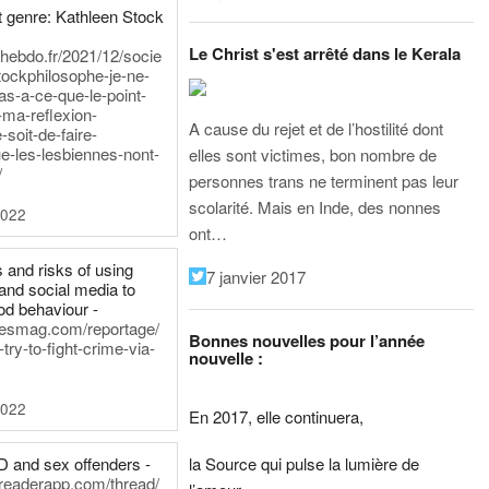
 genre: Kathleen Stock
Le Christ s'est arrêté dans le Kerala
iehebdo.fr/2021/12/socie
tockphilosophe-je-ne-
as-a-ce-que-le-point-
-ma-reflexion-
A cause du rejet et de l’hostilité dont
-soit-de-faire-
e-les-lesbiennes-nont-
elles sont victimes, bon nombre de
/
personnes trans ne terminent pas leur
scolarité. Mais en Inde, des nonnes
2022
ont…
 and risks of using
7 janvier 2017
and social media to
od behaviour -
inesmag.com/reportage/
Bonnes nouvelles pour l’année
ry-to-fight-crime-via-
nouvelle :
2022
En 2017, elle continuera,
la Source qui pulse la lumière de
D and sex offenders -
dreaderapp.com/thread/