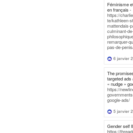
Féminisme et
en français -
https://charl
te/kathleen-s
mattendais-p
culminant-de
philosophique
remarquer-qu
pas-de-penis
6 janvier 
The promises
targeted ads 
« nudge » go
https://newl
governments-t
google-ads/
5 janvier 
Gender self I
https://threa