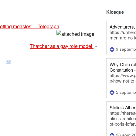
Kiosque
getting measles’ – Telegraph
Adventurers, 
https://unhe
men-are-no-l
Thatcher as a gay role model.
»
9 septemb
Why Chile re
Constitution -
https://www.
p/how-not-to-
5 septemb
Stalin’s Alber
https://there
alins-architec
of-boris-iofan
28 août 2