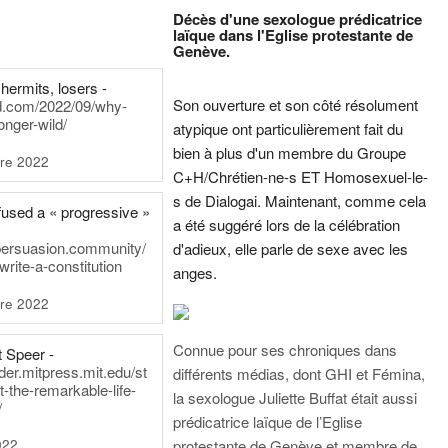
Décès d'une sexologue prédicatrice
laïque dans l'Eglise protestante de
Genève.
hermits, losers -
Son ouverture et son côté résolument
rd.com/2022/09/why-
onger-wild/
atypique ont particulièrement fait du
bien à plus d'un membre du Groupe
re 2022
C+H/Chrétien-ne-s ET Homosexuel-le-
s de Dialogai. Maintenant, comme cela
fused a « progressive »
a été suggéré lors de la célébration
persuasion.community/
d'adieux, elle parle de sexe avec les
write-a-constitution
anges.
re 2022
Connue pour ses chroniques dans
t Speer -
ader.mitpress.mit.edu/st
différents médias, dont GHI et Fémina,
t-the-remarkable-life-
la sexologue Juliette Buffat était aussi
/
prédicatrice laïque de l’Eglise
022
protestante de Genève et membre de