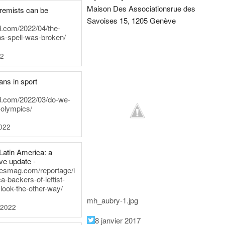
Maison Des Associations
rue des
tremists can be
Savoises 15, 1205 Genève
d.com/2022/04/the-
ns-spell-was-broken/
22
ans in sport
rd.com/2022/03/do-we-
-olympics/
022
Latin America: a
e update -
inesmag.com/reportage/i
a-backers-of-leftist-
-look-the-other-way/
mh_aubry-1.jpg
 2022
8 janvier 2017