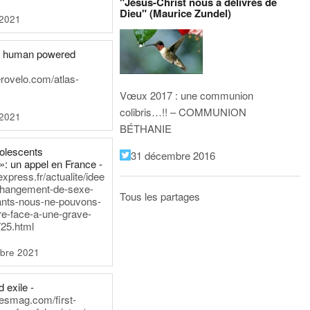
"Jésus-Christ nous a délivrés de
Dieu" (Maurice Zundel)
 2021
he human powered
erovelo.com/atlas-
Vœux 2017 : une communion
colibris…!! – COMMUNION
 2021
BÉTHANIE
dolescents
31 décembre 2016
»: un appel en France -
express.fr/actualite/idee
changement-de-sexe-
Tous les partages
ants-nous-ne-pouvons-
re-face-a-une-grave-
25.html
bre 2021
 exile -
nesmag.com/first-