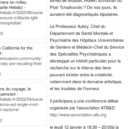
Alfred de Musset, Robert Schuman ou
rans en milieu
arlie Hebdo) -
Piotr Tchaïkovski ? De nos jours, ils
iehebdo.fr/2022/06/socie
auraient été diagnostiqués bipolaires.
ensure-militante-lgbt-
ransphobie/
Le Professeur Aubry, Chef du
Département de Santé Mentale et
22
Psychiatrie des Hôpitaux Universitaires
de Genève et Médecin-Chef du Service
California for the
t -
des Spécialités Psychiatriques a
persuasion.community/
développé un intérêt particulier pour la
ts-are-recalling-their
recherche sur le thème des liens
2
pouvant exister entre la créativité,
notamment dans le domaine artistique,
et les troubles de l’humeur.
ens du voyage, le
-pensant -
iehebdo.fr/2022/04/socie
Il participera a une conférence-débat
anisme-est-angle-mort-
organisée par l'association ATB&D
ti-racisme/
http://www.association-atb.org
22
le jeudi 12 janvier à 18:30 – 20:00
à la