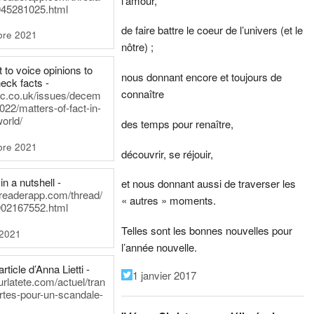
l’amour,
45281025.html
de faire battre le coeur de l’univers (et le
bre 2021
nôtre) ;
t to voice opinions to
nous donnant encore et toujours de
heck facts -
connaître
itic.co.uk/issues/decem
022/matters-of-fact-in-
world/
des temps pour renaître,
bre 2021
découvrir, se réjouir,
in a nutshell -
et nous donnant aussi de traverser les
dreaderapp.com/thread/
« autres » moments.
02167552.html
Telles sont les bonnes nouvelles pour
 2021
l’année nouvelle.
rticle d’Anna Lietti -
1 janvier 2017
urlatete.com/actuel/tran
rtes-pour-un-scandale-