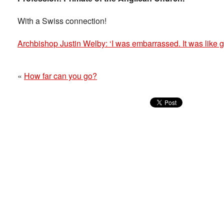
With a Swiss connection!
Archbishop Justin Welby: ‘I was embarrassed. It was like 
«
How far can you go?