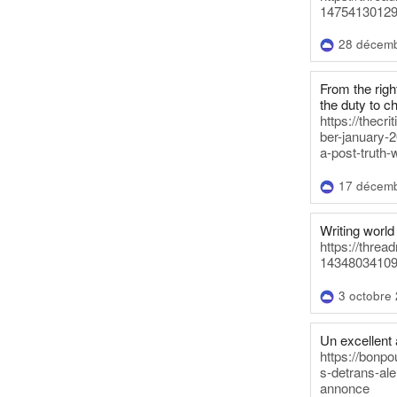
14754130129
28 décem
From the righ
the duty to c
https://thecr
ber-january-2
a-post-truth-
17 décem
Writing world 
https://threa
14348034109
3 octobre
Un excellent a
https://bonpo
s-detrans-ale
annonce