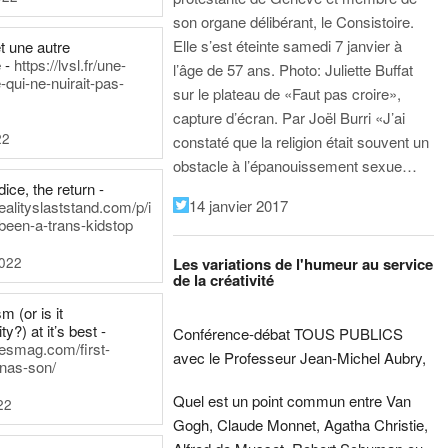
son organe délibérant, le Consistoire.
Elle s’est éteinte samedi 7 janvier à
t une autre
 -
https://lvsl.fr/une-
l’âge de 57 ans.
Photo: Juliette Buffat
qui-ne-nuirait-pas-
sur le plateau de «Faut pas croire»,
capture d’écran.
Par Joël Burri
«J’ai
22
constaté que la religion était souvent un
obstacle à l’épanouissement sexue…
ice, the return -
14 janvier 2017
ealityslaststand.com/p/i
been-a-trans-kidstop
2022
Les variations de l'humeur au service
de la créativité
m (or is it
ty?) at it’s best -
Conférence-débat TOUS PUBLICS
nesmag.com/first-
avec le Professeur Jean-Michel Aubry,
nas-son/
Quel est un point commun entre Van
22
Gogh, Claude Monnet, Agatha Christie,