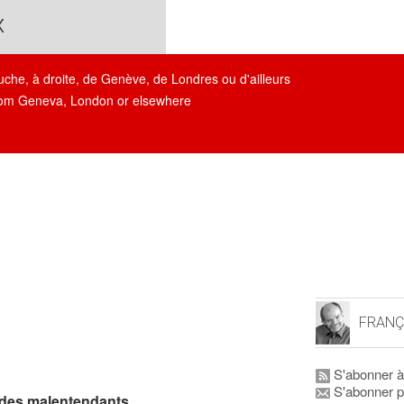
x
auche, à droite, de Genève, de Londres ou d'ailleurs
, from Geneva, London or elsewhere
FRANÇ
S'abonner à
S'abonner p
le des malentendants