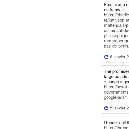
Féminisme et
en français -
https://charl
te/kathleen-s
mattendais-p
culminant-de
philosophique
remarquer-qu
pas-de-penis
6 janvier 
The promises
targeted ads 
« nudge » go
https://newl
governments-t
google-ads/
5 janvier 
Gender self I
https://threa