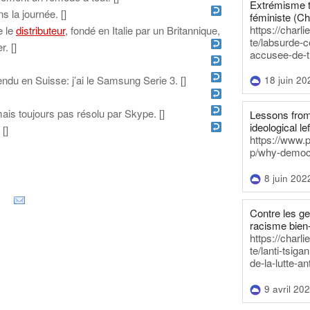
Extrémisme t
s la journée. [
]
féministe (Ch
https://charl
e le
distributeur
, fondé en Italie par un Britannique,
te/labsurde-c
r. [
]
accusee-de-t
du en Suisse: j’ai le Samsung Serie 3. [
]
18 juin 20
is toujours pas résolu par Skype. [
]
Lessons from 
ideological lef
 [
]
https://www.
p/why-democra
8 juin 202
Contre les g
racisme bien
https://charl
te/lanti-tsig
de-la-lutte-an
9 avril 20