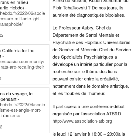
Alfred de Musset, Robert Schuman ou
rans en milieu
arlie Hebdo) -
Piotr Tchaïkovski ? De nos jours, ils
iehebdo.fr/2022/06/socie
auraient été diagnostiqués bipolaires.
ensure-militante-lgbt-
ransphobie/
Le Professeur Aubry, Chef du
Département de Santé Mentale et
22
Psychiatrie des Hôpitaux Universitaires
de Genève et Médecin-Chef du Service
California for the
t -
des Spécialités Psychiatriques a
persuasion.community/
développé un intérêt particulier pour la
ts-are-recalling-their
recherche sur le thème des liens
2
pouvant exister entre la créativité,
notamment dans le domaine artistique,
et les troubles de l’humeur.
ens du voyage, le
-pensant -
iehebdo.fr/2022/04/socie
Il participera a une conférence-débat
anisme-est-angle-mort-
organisée par l'association ATB&D
ti-racisme/
http://www.association-atb.org
22
le jeudi 12 janvier à 18:30 – 20:00
à la