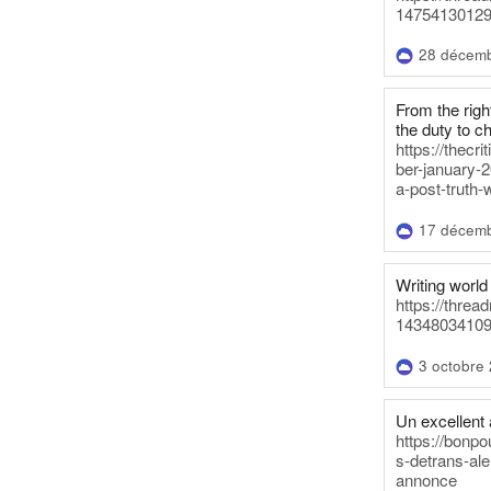
14754130129
28 décem
From the righ
the duty to c
https://thecr
ber-january-2
a-post-truth-
17 décem
Writing world 
https://threa
14348034109
3 octobre
Un excellent a
https://bonpo
s-detrans-ale
annonce