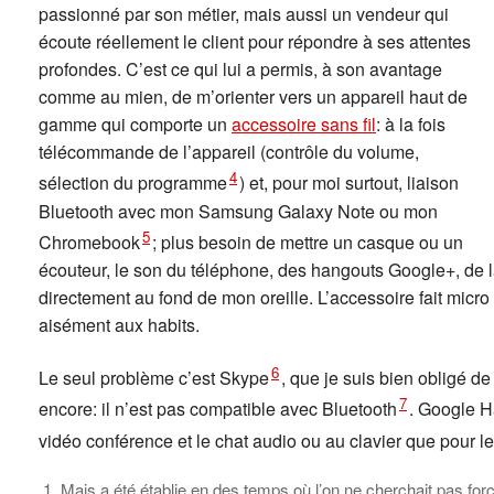
passionné par son métier, mais aussi un vendeur qui
écoute réellement le client pour répondre à ses attentes
profondes. C’est ce qui lui a permis, à son avantage
comme au mien, de m’orienter vers un appareil haut de
gamme qui comporte un
accessoire sans fil
: à la fois
télécommande de l’appareil (contrôle du volume,
4
sélection du programme
) et, pour moi surtout, liaison
Bluetooth avec mon Samsung Galaxy Note ou mon
5
Chromebook
; plus besoin de mettre un casque ou un
écouteur, le son du téléphone, des hangouts Google+, de l
directement au fond de mon oreille. L’accessoire fait micro 
aisément aux habits.
6
Le seul problème c’est Skype
, que je suis bien obligé de
7
encore: il n’est pas compatible avec Bluetooth
. Google Ha
vidéo conférence et le chat audio ou au clavier que pour le
Mais a été établie en des temps où l’on ne cherchait pas for