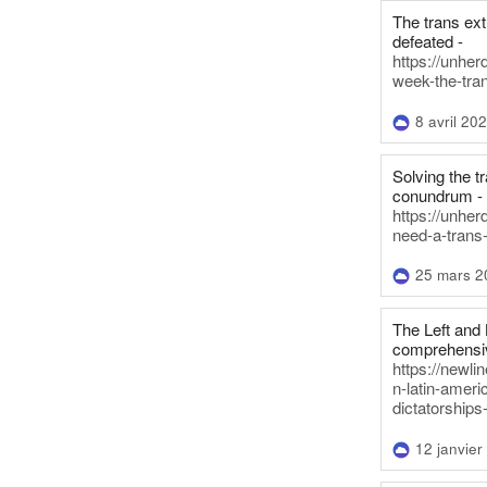
The trans ex
defeated -
https://unher
week-the-tra
8 avril 20
Solving the tr
conundrum -
https://unhe
need-a-trans
25 mars 2
The Left and 
comprehensiv
https://newl
n-latin-americ
dictatorships
12 janvier