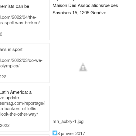
Maison Des Associations
rue des
tremists can be
Savoises 15, 1205 Genève
d.com/2022/04/the-
ns-spell-was-broken/
22
ans in sport
rd.com/2022/03/do-we-
-olympics/
022
Latin America: a
e update -
inesmag.com/reportage/i
a-backers-of-leftist-
-look-the-other-way/
mh_aubry-1.jpg
 2022
8 janvier 2017