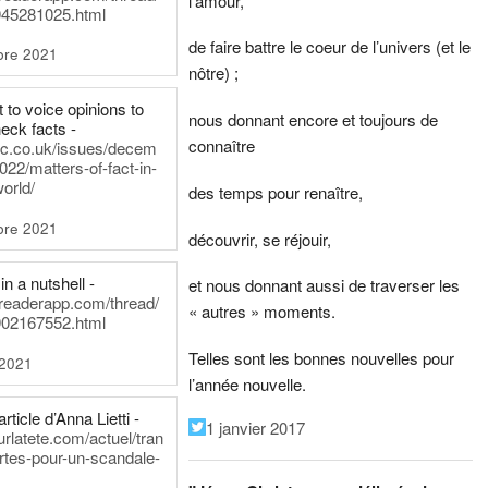
l’amour,
45281025.html
de faire battre le coeur de l’univers (et le
bre 2021
nôtre) ;
t to voice opinions to
nous donnant encore et toujours de
heck facts -
connaître
itic.co.uk/issues/decem
022/matters-of-fact-in-
world/
des temps pour renaître,
bre 2021
découvrir, se réjouir,
in a nutshell -
et nous donnant aussi de traverser les
dreaderapp.com/thread/
« autres » moments.
02167552.html
Telles sont les bonnes nouvelles pour
 2021
l’année nouvelle.
rticle d’Anna Lietti -
1 janvier 2017
urlatete.com/actuel/tran
rtes-pour-un-scandale-