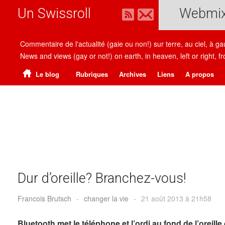
Un Swissroll
Webmi
Commentaire de l'actualité (gaie ou non!) sur terre, au ciel, à g
News and views (gay or not!) on earth, in heaven, left or right
Le blog
Rubriques
Archives
Liens
A propos
Dur d’oreille? Branchez-vous!
Francois Brutsch
-
changer la vie
-
21 août 2013 à 21h58
Bluetooth met le téléphone et l’ordi au fond de l’oreil