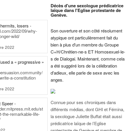
Décès d'une sexologue prédicatrice
laïque dans l'Eglise protestante de
Genève.
hermits, losers -
Son ouverture et son côté résolument
rd.com/2022/09/why-
onger-wild/
atypique ont particulièrement fait du
bien à plus d'un membre du Groupe
re 2022
C+H/Chrétien-ne-s ET Homosexuel-le-
s de Dialogai. Maintenant, comme cela
fused a « progressive »
a été suggéré lors de la célébration
persuasion.community/
d'adieux, elle parle de sexe avec les
write-a-constitution
anges.
re 2022
Connue pour ses chroniques dans
t Speer -
ader.mitpress.mit.edu/st
différents médias, dont GHI et Fémina,
t-the-remarkable-life-
la sexologue Juliette Buffat était aussi
/
prédicatrice laïque de l’Eglise
022
protestante de Genève et membre de