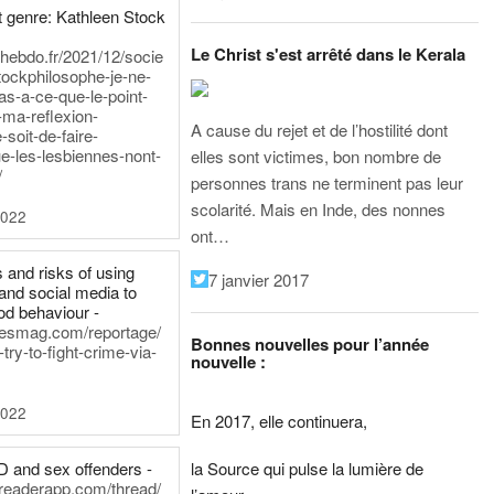
 genre: Kathleen Stock
Le Christ s'est arrêté dans le Kerala
iehebdo.fr/2021/12/socie
tockphilosophe-je-ne-
as-a-ce-que-le-point-
-ma-reflexion-
A cause du rejet et de l’hostilité dont
-soit-de-faire-
e-les-lesbiennes-nont-
elles sont victimes, bon nombre de
/
personnes trans ne terminent pas leur
scolarité. Mais en Inde, des nonnes
2022
ont…
 and risks of using
7 janvier 2017
and social media to
od behaviour -
inesmag.com/reportage/
Bonnes nouvelles pour l’année
ry-to-fight-crime-via-
nouvelle :
2022
En 2017, elle continuera,
la Source qui pulse la lumière de
D and sex offenders -
dreaderapp.com/thread/