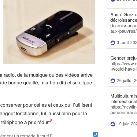
André Gorz e
décroissance
decroissance-
aux-pauvres/
3 août 20
Gender prejud
https://www.r
-would-have-
a radio, de la musique ou des vidéos arrive
26 juillet 
(de bonne qualité, m’a-t-on dit) et se clippe
Multiculturalis
intersectionali
 conserver pour celles et ceux qui l’utilisent
https://newli
person/maria
ngout fonctionne, lui, aussi bien pour la
8
 téléphone à prix réduit
…
19 juin 20
cément un remède à tout! [
]