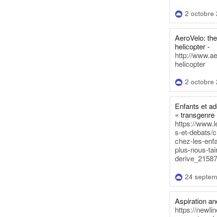
2 octobre
AeroVelo: t
helicopter -
http://www.a
helicopter
2 octobre
Enfants et a
« transgenre 
https://www.l
s-et-debats/
chez-les-enf
plus-nous-tai
derive_21587
24 septem
Aspiration and
https://newli