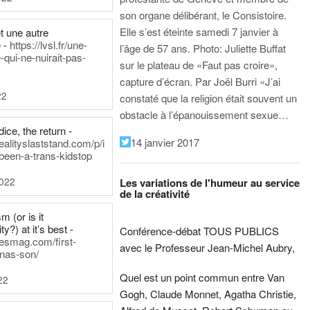
son organe délibérant, le Consistoire.
Elle s’est éteinte samedi 7 janvier à
t une autre
 -
https://lvsl.fr/une-
l’âge de 57 ans.
Photo: Juliette Buffat
qui-ne-nuirait-pas-
sur le plateau de «Faut pas croire»,
capture d’écran.
Par Joël Burri
«J’ai
22
constaté que la religion était souvent un
obstacle à l’épanouissement sexue…
ice, the return -
14 janvier 2017
ealityslaststand.com/p/i
been-a-trans-kidstop
2022
Les variations de l'humeur au service
de la créativité
m (or is it
ty?) at it’s best -
Conférence-débat TOUS PUBLICS
nesmag.com/first-
avec le Professeur Jean-Michel Aubry,
nas-son/
Quel est un point commun entre Van
22
Gogh, Claude Monnet, Agatha Christie,