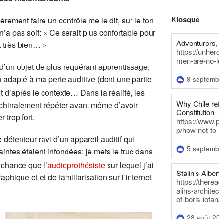
Kiosque
èrement faire un contrôle me le dit, sur le ton
n’a pas soif: « Ce serait plus confortable pour
Adventurers, 
et très bien… »
https://unhe
men-are-no-l
d’un objet de plus requérant apprentissage,
bien adapté à ma perte auditive (dont une partie
9 septemb
ant d’après le contexte… Dans la réalité, les
Why Chile re
achinalement répéter avant même d’avoir
Constitution -
 trop fort.
https://www.
p/how-not-to-
détenteur ravi d’un appareil auditif qui
5 septemb
tes étaient infondées: je mets le truc dans
a chance que l’
audioprothésiste
sur lequel j’ai
Stalin’s Alber
hique et et de familiarisation sur l’internet
https://there
alins-architec
of-boris-iofan
28 août 2