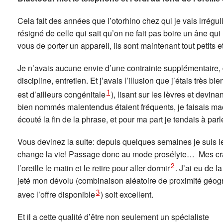
Cela fait des années que l’otorhino chez qui je vais irréguli
résigné de celle qui sait qu’on ne fait pas boire un âne qui 
vous de porter un appareil, ils sont maintenant tout petits 
Je n’avais aucune envie d’une contrainte supplémentaire, 
discipline, entretien. Et j’avais l’illusion que j’étais très 
1
est d’ailleurs congénitale
), lisant sur les lèvres et devin
bien nommés malentendus étaient fréquents, je faisais m
écouté la fin de la phrase, et pour ma part je tendais à parler
Vous devinez la suite: depuis quelques semaines je suis le 
change la vie! Passage donc au mode prosélyte… Mes crain
2
l’oreille le matin et le retire pour aller dormir
. J’ai eu de l
jeté mon dévolu (combinaison aléatoire de proximité géograp
3
avec l’offre disponible
) soit excellent.
Et il a cette qualité d’être non seulement un spécialiste