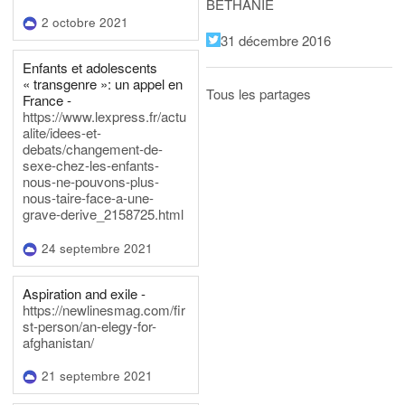
BÉTHANIE
2 octobre 2021
31 décembre 2016
Enfants et adolescents
« transgenre »: un appel en
Tous les partages
France -
https://www.lexpress.fr/actu
alite/idees-et-
debats/changement-de-
sexe-chez-les-enfants-
nous-ne-pouvons-plus-
nous-taire-face-a-une-
grave-derive_2158725.html
24 septembre 2021
Aspiration and exile -
https://newlinesmag.com/fir
st-person/an-elegy-for-
afghanistan/
21 septembre 2021