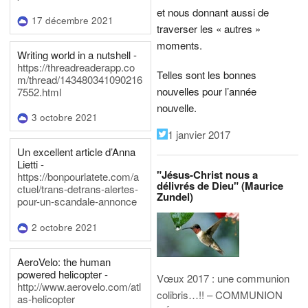
et nous donnant aussi de
17 décembre 2021
traverser les « autres »
moments.
Writing world in a nutshell -
https://threadreaderapp.co
Telles sont les bonnes
m/thread/143480341090216
nouvelles pour l’année
7552.html
nouvelle.
3 octobre 2021
1 janvier 2017
Un excellent article d’Anna
Lietti -
"Jésus-Christ nous a
https://bonpourlatete.com/a
délivrés de Dieu" (Maurice
ctuel/trans-detrans-alertes-
Zundel)
pour-un-scandale-annonce
2 octobre 2021
AeroVelo: the human
powered helicopter -
Vœux 2017 : une communion
http://www.aerovelo.com/atl
colibris…!! – COMMUNION
as-helicopter