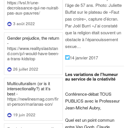
https://lvsl.fr/une-
l’âge de 57 ans.
Photo: Juliette
decroissance-qui-ne-nuirait-
Buffat sur le plateau de «Faut
pas-aux-pauvres/
pas croire», capture d’écran.
3 août 2022
Par Joël Burri
«J’ai constaté
que la religion était souvent un
Gender prejudice, the return
obstacle à l’épanouissement
-
sexue…
https://www.realityslaststan
d.com/p/i-would-have-been-
14 janvier 2017
a-trans-kidstop
26 juillet 2022
Les variations de l'humeur
au service de la créativité
Multiculturalism (or is it
intersectionality?) at it’s
best -
Conférence-débat TOUS
https://newlinesmag.com/fir
PUBLICS avec le Professeur
st-person/marianas-son/
Jean-Michel Aubry,
19 juin 2022
Quel est un point commun
entre Van Gogh, Claude