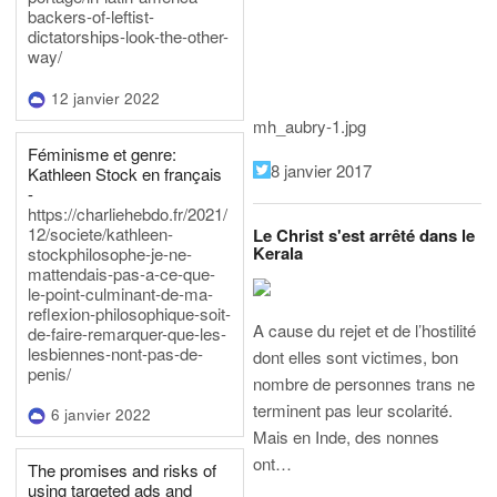
backers-of-leftist-
dictatorships-look-the-other-
way/
12 janvier 2022
mh_aubry-1.jpg
Féminisme et genre:
8 janvier 2017
Kathleen Stock en français
-
https://charliehebdo.fr/2021/
12/societe/kathleen-
Le Christ s'est arrêté dans le
Kerala
stockphilosophe-je-ne-
mattendais-pas-a-ce-que-
le-point-culminant-de-ma-
reflexion-philosophique-soit-
A cause du rejet et de l’hostilité
de-faire-remarquer-que-les-
lesbiennes-nont-pas-de-
dont elles sont victimes, bon
penis/
nombre de personnes trans ne
terminent pas leur scolarité.
6 janvier 2022
Mais en Inde, des nonnes
ont…
The promises and risks of
using targeted ads and