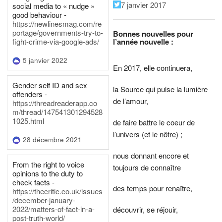
7 janvier 2017
social media to « nudge »
good behaviour -
https://newlinesmag.com/re
portage/governments-try-to-
Bonnes nouvelles pour
l’année nouvelle :
fight-crime-via-google-ads/
5 janvier 2022
En 2017, elle continuera,
Gender self ID and sex
la Source qui pulse la lumière
offenders -
de l’amour,
https://threadreaderapp.co
m/thread/147541301294528
1025.html
de faire battre le coeur de
l’univers (et le nôtre) ;
28 décembre 2021
nous donnant encore et
From the right to voice
toujours de connaître
opinions to the duty to
check facts -
des temps pour renaître,
https://thecritic.co.uk/issues
/december-january-
2022/matters-of-fact-in-a-
découvrir, se réjouir,
post-truth-world/