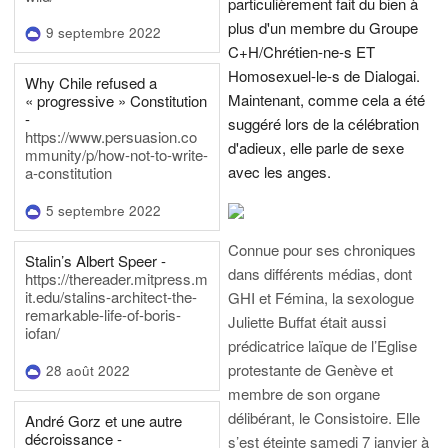
particulièrement fait du bien à
plus d'un membre du Groupe
9 septembre 2022
C+H/Chrétien-ne-s ET
Homosexuel-le-s de Dialogai.
Why Chile refused a
Maintenant, comme cela a été
« progressive » Constitution
-
suggéré lors de la célébration
https://www.persuasion.co
d'adieux, elle parle de sexe
mmunity/p/how-not-to-write-
avec les anges.
a-constitution
5 septembre 2022
Connue pour ses chroniques
Stalin’s Albert Speer -
dans différents médias, dont
https://thereader.mitpress.m
it.edu/stalins-architect-the-
GHI et Fémina, la sexologue
remarkable-life-of-boris-
Juliette Buffat était aussi
iofan/
prédicatrice laïque de l’Eglise
protestante de Genève et
28 août 2022
membre de son organe
délibérant, le Consistoire. Elle
André Gorz et une autre
décroissance -
s’est éteinte samedi 7 janvier à