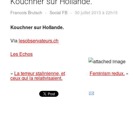
Kouchner sur Hollande.
Francois Brutsch
-
Social FB
-
30 juillet 2013 à 22h15
Kouchner sur Hollande.
Via
lesobservateurs.ch
Les Echos
«
La terreur stalinienne, et
Feminism redux.
»
ceux qui la relativisaient.