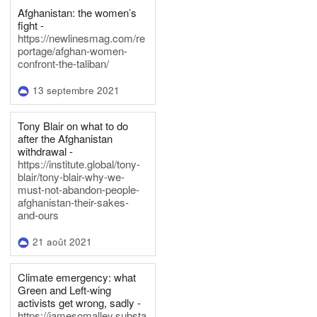
Afghanistan: the women’s
fight -
https://newlinesmag.com/re
portage/afghan-women-
confront-the-taliban/
13 septembre 2021
Tony Blair on what to do
after the Afghanistan
withdrawal -
https://institute.global/tony-
blair/tony-blair-why-we-
must-not-abandon-people-
afghanistan-their-sakes-
and-ours
21 août 2021
Climate emergency: what
Green and Left-wing
activists get wrong, sadly -
https://jamesomalley.substa