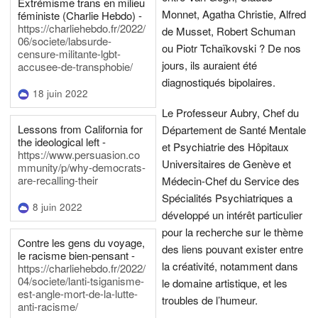
Extrémisme trans en milieu
Monnet, Agatha Christie, Alfred
féministe (Charlie Hebdo) -
https://charliehebdo.fr/2022/
de Musset, Robert Schuman
06/societe/labsurde-
ou Piotr Tchaïkovski ? De nos
censure-militante-lgbt-
jours, ils auraient été
accusee-de-transphobie/
diagnostiqués bipolaires.
18 juin 2022
Le Professeur Aubry, Chef du
Lessons from California for
Département de Santé Mentale
the ideological left -
et Psychiatrie des Hôpitaux
https://www.persuasion.co
Universitaires de Genève et
mmunity/p/why-democrats-
are-recalling-their
Médecin-Chef du Service des
Spécialités Psychiatriques a
8 juin 2022
développé un intérêt particulier
pour la recherche sur le thème
Contre les gens du voyage,
des liens pouvant exister entre
le racisme bien-pensant -
la créativité, notamment dans
https://charliehebdo.fr/2022/
04/societe/lanti-tsiganisme-
le domaine artistique, et les
est-angle-mort-de-la-lutte-
troubles de l’humeur.
anti-racisme/