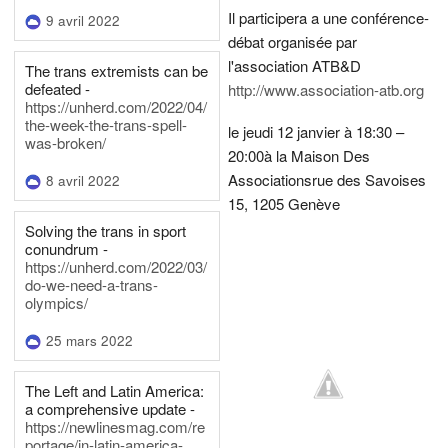
Il participera a une conférence-
9 avril 2022
débat organisée par
l'association ATB&D
The trans extremists can be
defeated -
http://www.association-atb.org
https://unherd.com/2022/04/
the-week-the-trans-spell-
le jeudi 12 janvier à 18:30 –
was-broken/
20:00
à la Maison Des
Associations
rue des Savoises
8 avril 2022
15, 1205 Genève
Solving the trans in sport
conundrum -
https://unherd.com/2022/03/
do-we-need-a-trans-
olympics/
25 mars 2022
The Left and Latin America:
a comprehensive update -
https://newlinesmag.com/re
portage/in-latin-america-