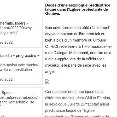
Décès d'une sexologue prédicatrice
laïque dans l'Eglise protestante de
Genève.
hermits, losers -
Son ouverture et son côté résolument
rd.com/2022/09/why-
onger-wild/
atypique ont particulièrement fait du
bien à plus d'un membre du Groupe
re 2022
C+H/Chrétien-ne-s ET Homosexuel-le-
s de Dialogai. Maintenant, comme cela
fused a « progressive »
a été suggéré lors de la célébration
persuasion.community/
d'adieux, elle parle de sexe avec les
write-a-constitution
anges.
re 2022
Connue pour ses chroniques dans
t Speer -
ader.mitpress.mit.edu/st
différents médias, dont GHI et Fémina,
t-the-remarkable-life-
la sexologue Juliette Buffat était aussi
/
prédicatrice laïque de l’Eglise
022
protestante de Genève et membre de