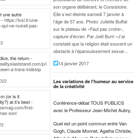
son organe délibérant, le Consistoire.
Elle s’est éteinte samedi 7 janvier à
t une autre
 -
https://lvsl.fr/une-
l’âge de 57 ans.
Photo: Juliette Buffat
qui-ne-nuirait-pas-
sur le plateau de «Faut pas croire»,
capture d’écran.
Par Joël Burri
«J’ai
22
constaté que la religion était souvent un
obstacle à l’épanouissement sexue…
ice, the return -
14 janvier 2017
ealityslaststand.com/p/i
been-a-trans-kidstop
2022
Les variations de l'humeur au service
de la créativité
m (or is it
ty?) at it’s best -
Conférence-débat TOUS PUBLICS
nesmag.com/first-
avec le Professeur Jean-Michel Aubry,
nas-son/
Quel est un point commun entre Van
22
Gogh, Claude Monnet, Agatha Christie,