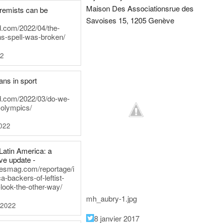
Maison Des Associations
rue des
tremists can be
Savoises 15, 1205 Genève
d.com/2022/04/the-
ns-spell-was-broken/
22
ans in sport
rd.com/2022/03/do-we-
-olympics/
022
Latin America: a
e update -
inesmag.com/reportage/i
a-backers-of-leftist-
-look-the-other-way/
mh_aubry-1.jpg
 2022
8 janvier 2017