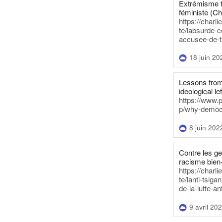
Extrémisme t
féministe (Ch
https://charl
te/labsurde-c
accusee-de-t
18 juin 20
Lessons from 
ideological lef
https://www.
p/why-democra
8 juin 202
Contre les g
racisme bien
https://charl
te/lanti-tsig
de-la-lutte-an
9 avril 20