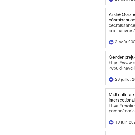
André Gorz e
décroissance
decroissance-
aux-pauvres/
3 août 20
Gender prejud
https://www.r
-would-have-
26 juillet 
Multiculturalis
intersectionali
https://newli
person/maria
19 juin 20