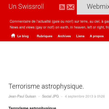
Un Swissroll
Webmi
Commentaire de l'actualité (gaie ou non!) sur terre, au ciel, à g
News and views (gay or not!) on earth, in heaven, left or right
Le blog
Rubriques
Archives
Liens
A propos
Terrorisme astrophysique.
Jean-Paul Guisan
-
Social JPG
-
4 septembre 2013 à 0h26
Terrorisme astrophysique.