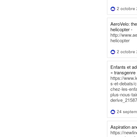
2 octobre
AeroVelo: t
helicopter -
http://www.a
helicopter
2 octobre
Enfants et a
« transgenre 
https://www.l
s-et-debats/
chez-les-enf
plus-nous-tai
derive_21587
24 septem
Aspiration and
https://newli