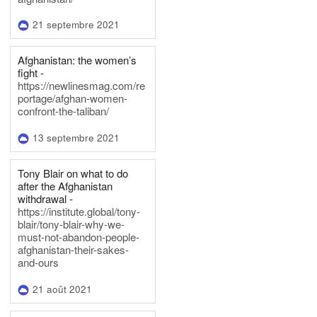
21 septembre 2021
Afghanistan: the women’s
fight -
https://newlinesmag.com/re
portage/afghan-women-
confront-the-taliban/
13 septembre 2021
Tony Blair on what to do
after the Afghanistan
withdrawal -
https://institute.global/tony-
blair/tony-blair-why-we-
must-not-abandon-people-
afghanistan-their-sakes-
and-ours
21 août 2021