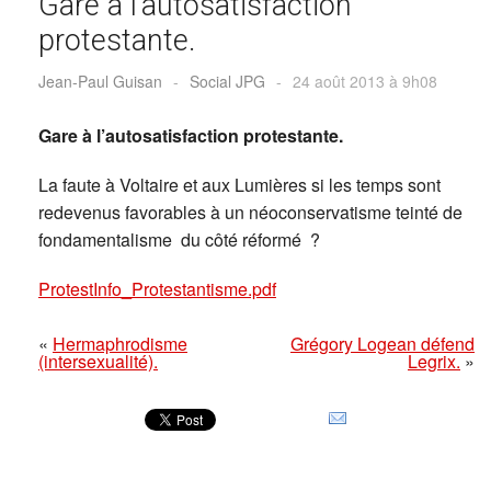
Gare à l’autosatisfaction
protestante.
Jean-Paul Guisan
-
Social JPG
-
24 août 2013 à 9h08
Gare à l’autosatisfaction protestante.
La faute à Voltaire et aux Lumières si les temps sont
redevenus favorables à un néoconservatisme teinté de
fondamentalisme du côté réformé ?
ProtestInfo_Protestantisme.pdf
«
Hermaphrodisme
Grégory Logean défend
(intersexualité).
Legrix.
»