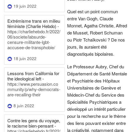
19 juin 2022
Quel est un point commun
entre Van Gogh, Claude
Extrémisme trans en milieu
Monnet, Agatha Christie, Alfred
féministe (Charlie Hebdo) -
https://charliehebdo.fr/2022/
de Musset, Robert Schuman
06/societe/labsurde-
ou Piotr Tchaïkovski ? De nos
censure-militante-lgbt-
jours, ils auraient été
accusee-de-transphobie/
diagnostiqués bipolaires.
18 juin 2022
Le Professeur Aubry, Chef du
Lessons from California for
Département de Santé Mentale
the ideological left -
et Psychiatrie des Hôpitaux
https://www.persuasion.co
Universitaires de Genève et
mmunity/p/why-democrats-
are-recalling-their
Médecin-Chef du Service des
Spécialités Psychiatriques a
8 juin 2022
développé un intérêt particulier
pour la recherche sur le thème
Contre les gens du voyage,
des liens pouvant exister entre
le racisme bien-pensant -
la créativité, notamment dans
https://charliehebdo.fr/2022/