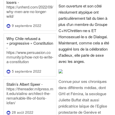
losers -
Son ouverture et son côté
https://unherd.com/2022/09/
why-men-are-no-longer-
résolument atypique ont
wild/
particulièrement fait du bien à
plus d'un membre du Groupe
9 septembre 2022
C+H/Chrétien-ne-s ET
Homosexuel-le-s de Dialogai.
Why Chile refused a
Maintenant, comme cela a été
« progressive » Constitution
-
suggéré lors de la célébration
https://www.persuasion.co
d'adieux, elle parle de sexe
mmunity/p/how-not-to-write-
avec les anges.
a-constitution
5 septembre 2022
Connue pour ses chroniques
Stalin’s Albert Speer -
dans différents médias, dont
https://thereader.mitpress.m
it.edu/stalins-architect-the-
GHI et Fémina, la sexologue
remarkable-life-of-boris-
Juliette Buffat était aussi
iofan/
prédicatrice laïque de l’Eglise
protestante de Genève et
28 août 2022