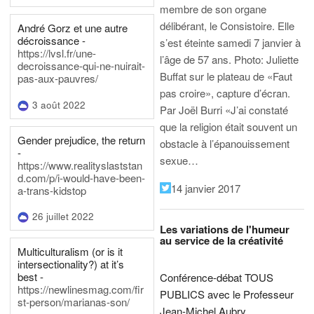
membre de son organe
délibérant, le Consistoire. Elle
André Gorz et une autre
décroissance -
s’est éteinte samedi 7 janvier à
https://lvsl.fr/une-
l’âge de 57 ans.
Photo: Juliette
decroissance-qui-ne-nuirait-
Buffat sur le plateau de «Faut
pas-aux-pauvres/
pas croire», capture d’écran.
3 août 2022
Par Joël Burri
«J’ai constaté
que la religion était souvent un
Gender prejudice, the return
obstacle à l’épanouissement
-
sexue…
https://www.realityslaststan
d.com/p/i-would-have-been-
14 janvier 2017
a-trans-kidstop
26 juillet 2022
Les variations de l'humeur
au service de la créativité
Multiculturalism (or is it
intersectionality?) at it’s
best -
Conférence-débat TOUS
https://newlinesmag.com/fir
PUBLICS avec le Professeur
st-person/marianas-son/
Jean-Michel Aubry,