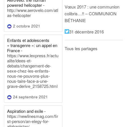
powered helicopter -
Vœux 2017 : une communion
http://www.aerovelo.com/atl
colibris…!! – COMMUNION
as-helicopter
BÉTHANIE
2 octobre 2021
31 décembre 2016
Enfants et adolescents
« transgenre »: un appel en
Tous les partages
France -
https://www.lexpress.fr/actu
alite/idees-et-
debats/changement-de-
sexe-chez-les-enfants-
nous-ne-pouvons-plus-
nous-taire-face-a-une-
grave-derive_2158725.html
24 septembre 2021
Aspiration and exile -
https://newlinesmag.com/fir
st-person/an-elegy-for-
afghanistan/