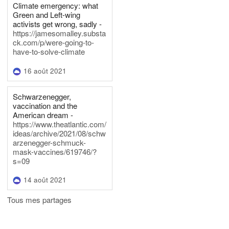
Climate emergency: what
Green and Left-wing
activists get wrong, sadly -
https://jamesomalley.substa
ck.com/p/were-going-to-
have-to-solve-climate
16 août 2021
Schwarzenegger,
vaccination and the
American dream -
https://www.theatlantic.com/
ideas/archive/2021/08/schw
arzenegger-schmuck-
mask-vaccines/619746/?
s=09
14 août 2021
Tous mes partages