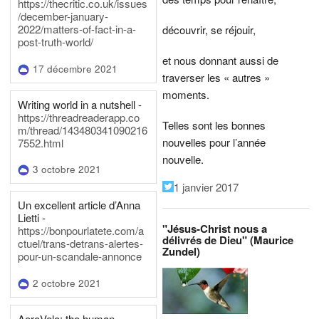
https://thecritic.co.uk/issues
/december-january-
2022/matters-of-fact-in-a-
découvrir, se réjouir,
post-truth-world/
et nous donnant aussi de
17 décembre 2021
traverser les « autres »
moments.
Writing world in a nutshell -
https://threadreaderapp.co
Telles sont les bonnes
m/thread/143480341090216
nouvelles pour l’année
7552.html
nouvelle.
3 octobre 2021
1 janvier 2017
Un excellent article d’Anna
Lietti -
"Jésus-Christ nous a
https://bonpourlatete.com/a
délivrés de Dieu" (Maurice
ctuel/trans-detrans-alertes-
Zundel)
pour-un-scandale-annonce
2 octobre 2021
AeroVelo: the human