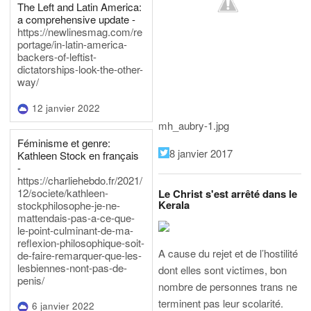
The Left and Latin America:
a comprehensive update -
https://newlinesmag.com/re
portage/in-latin-america-
backers-of-leftist-
dictatorships-look-the-other-
way/
12 janvier 2022
mh_aubry-1.jpg
Féminisme et genre:
8 janvier 2017
Kathleen Stock en français
-
https://charliehebdo.fr/2021/
12/societe/kathleen-
Le Christ s'est arrêté dans le
Kerala
stockphilosophe-je-ne-
mattendais-pas-a-ce-que-
le-point-culminant-de-ma-
reflexion-philosophique-soit-
A cause du rejet et de l’hostilité
de-faire-remarquer-que-les-
lesbiennes-nont-pas-de-
dont elles sont victimes, bon
penis/
nombre de personnes trans ne
terminent pas leur scolarité.
6 janvier 2022