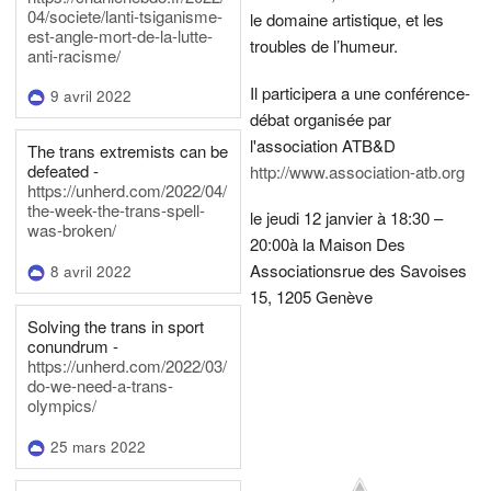
04/societe/lanti-tsiganisme-
le domaine artistique, et les
est-angle-mort-de-la-lutte-
troubles de l’humeur.
anti-racisme/
Il participera a une conférence-
9 avril 2022
débat organisée par
l'association ATB&D
The trans extremists can be
defeated -
http://www.association-atb.org
https://unherd.com/2022/04/
the-week-the-trans-spell-
le jeudi 12 janvier à 18:30 –
was-broken/
20:00
à la Maison Des
Associations
rue des Savoises
8 avril 2022
15, 1205 Genève
Solving the trans in sport
conundrum -
https://unherd.com/2022/03/
do-we-need-a-trans-
olympics/
25 mars 2022