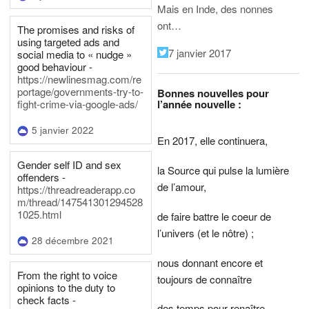
Mais en Inde, des nonnes
ont…
The promises and risks of
using targeted ads and
7 janvier 2017
social media to « nudge »
good behaviour -
https://newlinesmag.com/re
portage/governments-try-to-
Bonnes nouvelles pour
l’année nouvelle :
fight-crime-via-google-ads/
5 janvier 2022
En 2017, elle continuera,
Gender self ID and sex
la Source qui pulse la lumière
offenders -
de l’amour,
https://threadreaderapp.co
m/thread/147541301294528
1025.html
de faire battre le coeur de
l’univers (et le nôtre) ;
28 décembre 2021
nous donnant encore et
From the right to voice
toujours de connaître
opinions to the duty to
check facts -
des temps pour renaître,