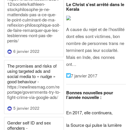
12/societe/kathleen-
Le Christ s'est arrêté dans le
Kerala
stockphilosophe-je-ne-
mattendais-pas-a-ce-que-
le-point-culminant-de-ma-
reflexion-philosophique-soit-
A cause du rejet et de l’hostilité
de-faire-remarquer-que-les-
lesbiennes-nont-pas-de-
dont elles sont victimes, bon
penis/
nombre de personnes trans ne
terminent pas leur scolarité.
6 janvier 2022
Mais en Inde, des nonnes
ont…
The promises and risks of
using targeted ads and
7 janvier 2017
social media to « nudge »
good behaviour -
https://newlinesmag.com/re
portage/governments-try-to-
Bonnes nouvelles pour
l’année nouvelle :
fight-crime-via-google-ads/
5 janvier 2022
En 2017, elle continuera,
Gender self ID and sex
la Source qui pulse la lumière
offenders -