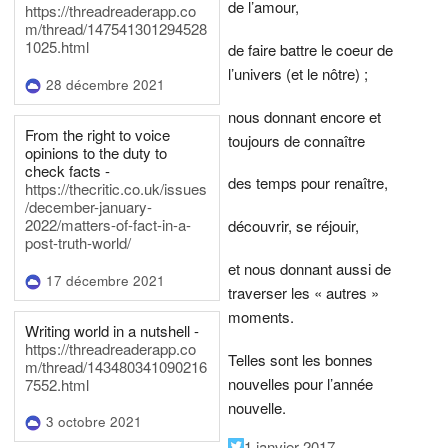
de l’amour,
https://threadreaderapp.co
m/thread/147541301294528
1025.html
de faire battre le coeur de
l’univers (et le nôtre) ;
28 décembre 2021
nous donnant encore et
From the right to voice
toujours de connaître
opinions to the duty to
check facts -
des temps pour renaître,
https://thecritic.co.uk/issues
/december-january-
2022/matters-of-fact-in-a-
découvrir, se réjouir,
post-truth-world/
et nous donnant aussi de
17 décembre 2021
traverser les « autres »
moments.
Writing world in a nutshell -
https://threadreaderapp.co
Telles sont les bonnes
m/thread/143480341090216
nouvelles pour l’année
7552.html
nouvelle.
3 octobre 2021
1 janvier 2017