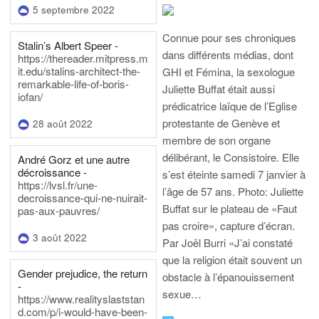
5 septembre 2022
Connue pour ses chroniques
Stalin’s Albert Speer -
dans différents médias, dont
https://thereader.mitpress.m
it.edu/stalins-architect-the-
GHI et Fémina, la sexologue
remarkable-life-of-boris-
Juliette Buffat était aussi
iofan/
prédicatrice laïque de l’Eglise
protestante de Genève et
28 août 2022
membre de son organe
délibérant, le Consistoire. Elle
André Gorz et une autre
décroissance -
s’est éteinte samedi 7 janvier à
https://lvsl.fr/une-
l’âge de 57 ans.
Photo: Juliette
decroissance-qui-ne-nuirait-
Buffat sur le plateau de «Faut
pas-aux-pauvres/
pas croire», capture d’écran.
3 août 2022
Par Joël Burri
«J’ai constaté
que la religion était souvent un
Gender prejudice, the return
obstacle à l’épanouissement
-
sexue…
https://www.realityslaststan
d.com/p/i-would-have-been-