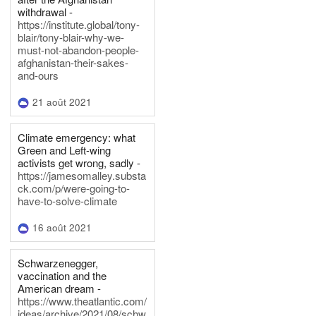
withdrawal -
https://institute.global/tony-
blair/tony-blair-why-we-
must-not-abandon-people-
afghanistan-their-sakes-
and-ours
21 août 2021
Climate emergency: what
Green and Left-wing
activists get wrong, sadly -
https://jamesomalley.substa
ck.com/p/were-going-to-
have-to-solve-climate
16 août 2021
Schwarzenegger,
vaccination and the
American dream -
https://www.theatlantic.com/
ideas/archive/2021/08/schw