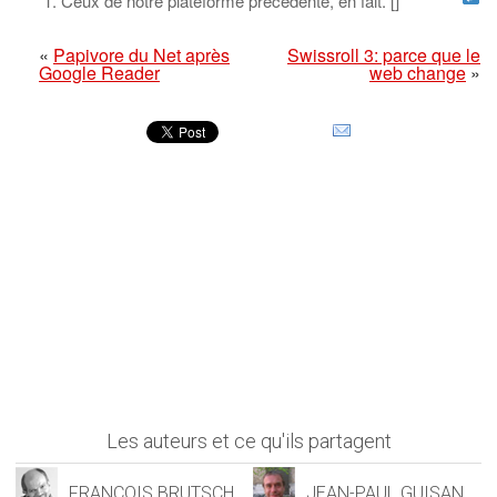
Ceux de notre plateforme précédente, en fait. [
]
«
Papivore du Net après
Swissroll 3: parce que le
Google Reader
web change
»
Les auteurs et ce qu'ils partagent
FRANÇOIS BRUTSCH
JEAN-PAUL GUISAN