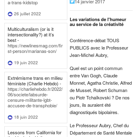
14 janvier 2017
a-trans-kidstop
26 juillet 2022
Les variations de l'humeur
au service de la créativité
Multiculturalism (or is it
intersectionality?) at it’s
best -
Conférence-débat TOUS
https://newlinesmag.com/fir
PUBLICS avec le Professeur
st-person/marianas-son/
Jean-Michel Aubry,
19 juin 2022
Quel est un point commun
entre Van Gogh, Claude
Extrémisme trans en milieu
Monnet, Agatha Christie, Alfred
féministe (Charlie Hebdo) -
https://charliehebdo.fr/2022/
de Musset, Robert Schuman
06/societe/labsurde-
ou Piotr Tchaïkovski ? De nos
censure-militante-lgbt-
jours, ils auraient été
accusee-de-transphobie/
diagnostiqués bipolaires.
18 juin 2022
Le Professeur Aubry, Chef du
Lessons from California for
Département de Santé Mentale