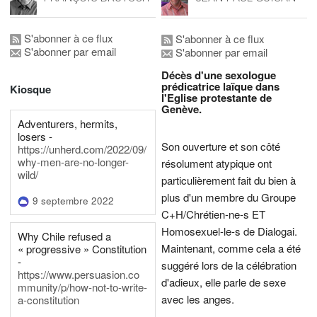
S'abonner à ce flux
S'abonner à ce flux
S'abonner par email
S'abonner par email
Décès d'une sexologue
prédicatrice laïque dans
Kiosque
l'Eglise protestante de
Genève.
Adventurers, hermits,
losers -
Son ouverture et son côté
https://unherd.com/2022/09/
why-men-are-no-longer-
résolument atypique ont
wild/
particulièrement fait du bien à
plus d'un membre du Groupe
9 septembre 2022
C+H/Chrétien-ne-s ET
Homosexuel-le-s de Dialogai.
Why Chile refused a
Maintenant, comme cela a été
« progressive » Constitution
-
suggéré lors de la célébration
https://www.persuasion.co
d'adieux, elle parle de sexe
mmunity/p/how-not-to-write-
avec les anges.
a-constitution