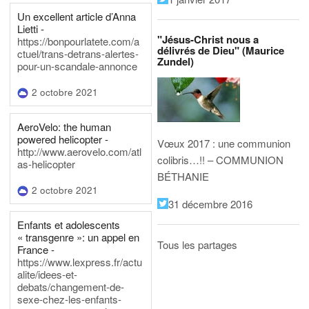
Un excellent article d’Anna
Lietti -
"Jésus-Christ nous a
https://bonpourlatete.com/a
délivrés de Dieu" (Maurice
ctuel/trans-detrans-alertes-
Zundel)
pour-un-scandale-annonce
2 octobre 2021
AeroVelo: the human
powered helicopter -
Vœux 2017 : une communion
http://www.aerovelo.com/atl
colibris…!! – COMMUNION
as-helicopter
BÉTHANIE
2 octobre 2021
31 décembre 2016
Enfants et adolescents
« transgenre »: un appel en
Tous les partages
France -
https://www.lexpress.fr/actu
alite/idees-et-
debats/changement-de-
sexe-chez-les-enfants-