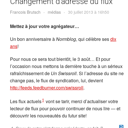
Changement d’adresse du flux
Francois Brutsch
-
médias
-
30 juillet 2013 à 16h50
Mettez à jour votre agrégateur…
Un bon anniversaire à
Normblog
, qui célèbre ses
dix
ans
!
Pour nous ce sera tout bientôt, le 3 août… Et pour
l’occasion nous mettons la dernière touche à un sérieux
rafraîchissement de
Un Swissroll
. Si l’adresse du site ne
change pas, le flux de syndication, lui, devient
http://feeds.feedburner.com/swissroll
.
1
Les flux actuels
vont se tarir, merci d’actualiser votre
lecteur de flux pour pouvoir continuer de nous lire — et
découvrir les nouveautés du futur site!