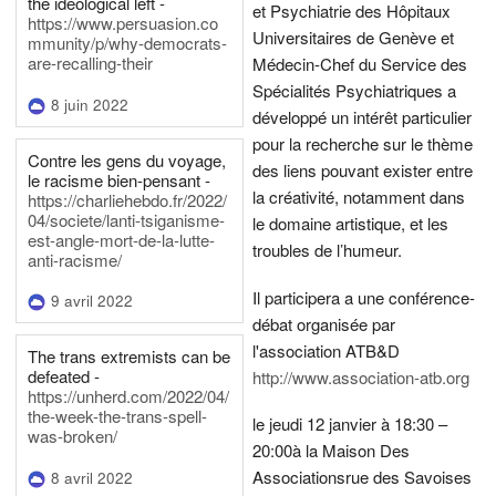
the ideological left -
et Psychiatrie des Hôpitaux
https://www.persuasion.co
Universitaires de Genève et
mmunity/p/why-democrats-
are-recalling-their
Médecin-Chef du Service des
Spécialités Psychiatriques a
8 juin 2022
développé un intérêt particulier
pour la recherche sur le thème
Contre les gens du voyage,
des liens pouvant exister entre
le racisme bien-pensant -
la créativité, notamment dans
https://charliehebdo.fr/2022/
04/societe/lanti-tsiganisme-
le domaine artistique, et les
est-angle-mort-de-la-lutte-
troubles de l’humeur.
anti-racisme/
Il participera a une conférence-
9 avril 2022
débat organisée par
l'association ATB&D
The trans extremists can be
defeated -
http://www.association-atb.org
https://unherd.com/2022/04/
the-week-the-trans-spell-
le jeudi 12 janvier à 18:30 –
was-broken/
20:00
à la Maison Des
Associations
rue des Savoises
8 avril 2022