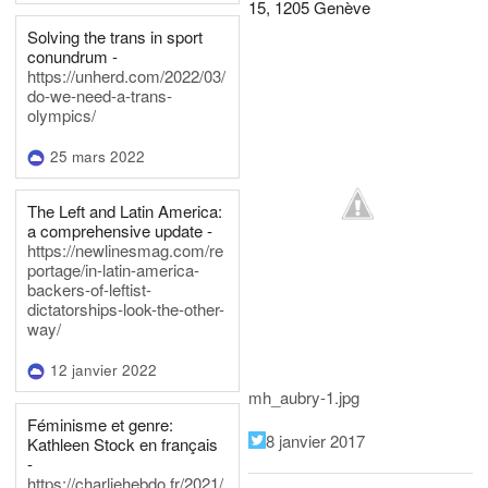
15, 1205 Genève
Solving the trans in sport
conundrum -
https://unherd.com/2022/03/
do-we-need-a-trans-
olympics/
25 mars 2022
The Left and Latin America:
a comprehensive update -
https://newlinesmag.com/re
portage/in-latin-america-
backers-of-leftist-
dictatorships-look-the-other-
way/
12 janvier 2022
mh_aubry-1.jpg
Féminisme et genre:
8 janvier 2017
Kathleen Stock en français
-
https://charliehebdo.fr/2021/