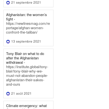
21 septembre 2021
Afghanistan: the women’s
fight -
https://newlinesmag.com/re
portage/afghan-women-
confront-the-taliban/
13 septembre 2021
Tony Blair on what to do
after the Afghanistan
withdrawal -
https://institute.global/tony-
blair/tony-blair-why-we-
must-not-abandon-people-
afghanistan-their-sakes-
and-ours
21 août 2021
Climate emergency: what