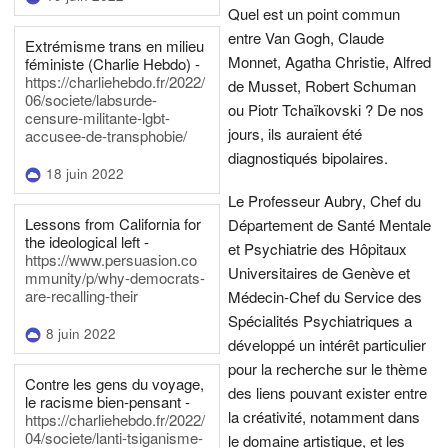
Quel est un point commun
entre Van Gogh, Claude
Extrémisme trans en milieu
Monnet, Agatha Christie, Alfred
féministe (Charlie Hebdo) -
https://charliehebdo.fr/2022/
de Musset, Robert Schuman
06/societe/labsurde-
ou Piotr Tchaïkovski ? De nos
censure-militante-lgbt-
jours, ils auraient été
accusee-de-transphobie/
diagnostiqués bipolaires.
18 juin 2022
Le Professeur Aubry, Chef du
Lessons from California for
Département de Santé Mentale
the ideological left -
et Psychiatrie des Hôpitaux
https://www.persuasion.co
Universitaires de Genève et
mmunity/p/why-democrats-
are-recalling-their
Médecin-Chef du Service des
Spécialités Psychiatriques a
8 juin 2022
développé un intérêt particulier
pour la recherche sur le thème
Contre les gens du voyage,
des liens pouvant exister entre
le racisme bien-pensant -
la créativité, notamment dans
https://charliehebdo.fr/2022/
04/societe/lanti-tsiganisme-
le domaine artistique, et les