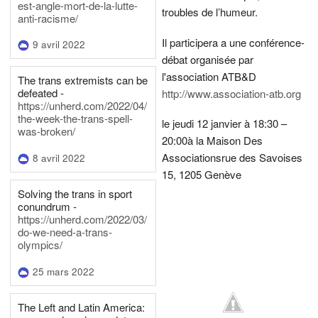
est-angle-mort-de-la-lutte-
troubles de l’humeur.
anti-racisme/
Il participera a une conférence-
9 avril 2022
débat organisée par
l'association ATB&D
The trans extremists can be
defeated -
http://www.association-atb.org
https://unherd.com/2022/04/
the-week-the-trans-spell-
le jeudi 12 janvier à 18:30 –
was-broken/
20:00
à la Maison Des
Associations
rue des Savoises
8 avril 2022
15, 1205 Genève
Solving the trans in sport
conundrum -
https://unherd.com/2022/03/
do-we-need-a-trans-
olympics/
25 mars 2022
The Left and Latin America: