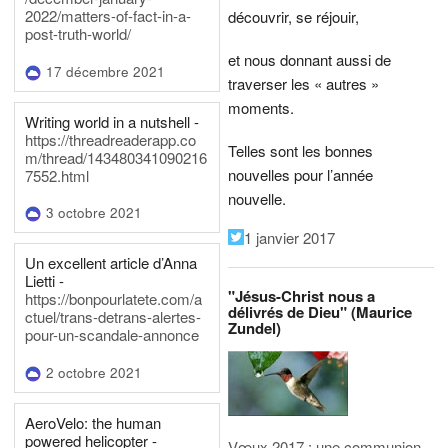
2022/matters-of-fact-in-a-
découvrir, se réjouir,
post-truth-world/
et nous donnant aussi de
17 décembre 2021
traverser les « autres »
moments.
Writing world in a nutshell -
https://threadreaderapp.co
Telles sont les bonnes
m/thread/143480341090216
nouvelles pour l’année
7552.html
nouvelle.
3 octobre 2021
1 janvier 2017
Un excellent article d’Anna
Lietti -
"Jésus-Christ nous a
https://bonpourlatete.com/a
délivrés de Dieu" (Maurice
ctuel/trans-detrans-alertes-
Zundel)
pour-un-scandale-annonce
2 octobre 2021
AeroVelo: the human
powered helicopter -
Vœux 2017 : une communion