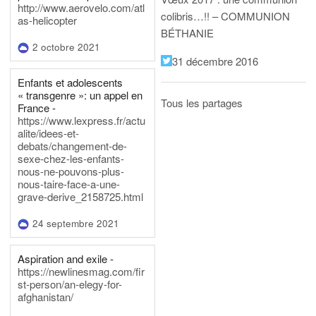
http://www.aerovelo.com/atl
colibris…!! – COMMUNION
as-helicopter
BÉTHANIE
2 octobre 2021
31 décembre 2016
Enfants et adolescents
« transgenre »: un appel en
Tous les partages
France -
https://www.lexpress.fr/actu
alite/idees-et-
debats/changement-de-
sexe-chez-les-enfants-
nous-ne-pouvons-plus-
nous-taire-face-a-une-
grave-derive_2158725.html
24 septembre 2021
Aspiration and exile -
https://newlinesmag.com/fir
st-person/an-elegy-for-
afghanistan/