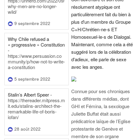
https://unherd.com/2022/09/
why-men-are-no-longer-
résolument atypique ont
wild/
particulièrement fait du bien à
plus d'un membre du Groupe
9 septembre 2022
C+H/Chrétien-ne-s ET
Homosexuel-le-s de Dialogai.
Why Chile refused a
Maintenant, comme cela a été
« progressive » Constitution
-
suggéré lors de la célébration
https://www.persuasion.co
d'adieux, elle parle de sexe
mmunity/p/how-not-to-write-
avec les anges.
a-constitution
5 septembre 2022
Connue pour ses chroniques
Stalin’s Albert Speer -
dans différents médias, dont
https://thereader.mitpress.m
it.edu/stalins-architect-the-
GHI et Fémina, la sexologue
remarkable-life-of-boris-
Juliette Buffat était aussi
iofan/
prédicatrice laïque de l’Eglise
protestante de Genève et
28 août 2022
membre de son organe