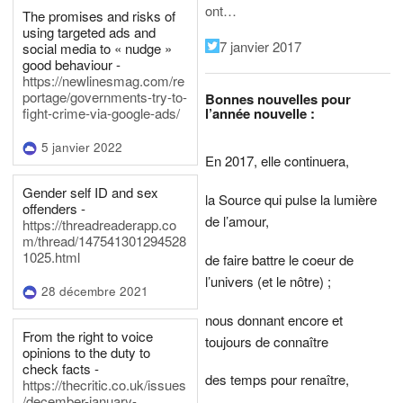
ont…
The promises and risks of
using targeted ads and
7 janvier 2017
social media to « nudge »
good behaviour -
https://newlinesmag.com/re
portage/governments-try-to-
Bonnes nouvelles pour
l’année nouvelle :
fight-crime-via-google-ads/
5 janvier 2022
En 2017, elle continuera,
Gender self ID and sex
la Source qui pulse la lumière
offenders -
de l’amour,
https://threadreaderapp.co
m/thread/147541301294528
1025.html
de faire battre le coeur de
l’univers (et le nôtre) ;
28 décembre 2021
nous donnant encore et
From the right to voice
toujours de connaître
opinions to the duty to
check facts -
des temps pour renaître,
https://thecritic.co.uk/issues
/december-january-