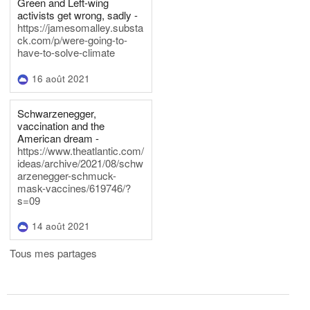
Green and Left-wing
activists get wrong, sadly -
https://jamesomalley.substa
ck.com/p/were-going-to-
have-to-solve-climate
16 août 2021
Schwarzenegger,
vaccination and the
American dream -
https://www.theatlantic.com/
ideas/archive/2021/08/schw
arzenegger-schmuck-
mask-vaccines/619746/?
s=09
14 août 2021
Tous mes partages