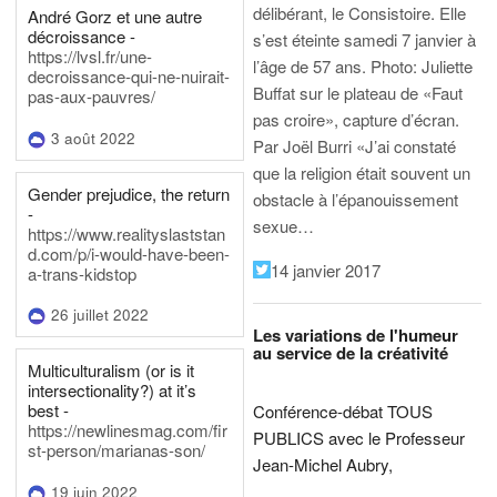
délibérant, le Consistoire. Elle
André Gorz et une autre
décroissance -
s’est éteinte samedi 7 janvier à
https://lvsl.fr/une-
l’âge de 57 ans.
Photo: Juliette
decroissance-qui-ne-nuirait-
Buffat sur le plateau de «Faut
pas-aux-pauvres/
pas croire», capture d’écran.
3 août 2022
Par Joël Burri
«J’ai constaté
que la religion était souvent un
Gender prejudice, the return
obstacle à l’épanouissement
-
sexue…
https://www.realityslaststan
d.com/p/i-would-have-been-
14 janvier 2017
a-trans-kidstop
26 juillet 2022
Les variations de l'humeur
au service de la créativité
Multiculturalism (or is it
intersectionality?) at it’s
best -
Conférence-débat TOUS
https://newlinesmag.com/fir
PUBLICS avec le Professeur
st-person/marianas-son/
Jean-Michel Aubry,
19 juin 2022