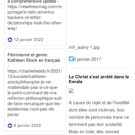
a comprehensive update -
https://newlinesmag.com/re
portage/in-latin-america-
backers-of-leftist-
dictatorships-look-the-other-
way/
12 janvier 2022
mh_aubry-1.jpg
Féminisme et genre:
8 janvier 2017
Kathleen Stock en français
-
https://charliehebdo.fr/2021/
12/societe/kathleen-
Le Christ s'est arrêté dans le
Kerala
stockphilosophe-je-ne-
mattendais-pas-a-ce-que-
le-point-culminant-de-ma-
reflexion-philosophique-soit-
A cause du rejet et de l’hostilité
de-faire-remarquer-que-les-
lesbiennes-nont-pas-de-
dont elles sont victimes, bon
penis/
nombre de personnes trans ne
terminent pas leur scolarité.
6 janvier 2022
Mais en Inde, des nonnes