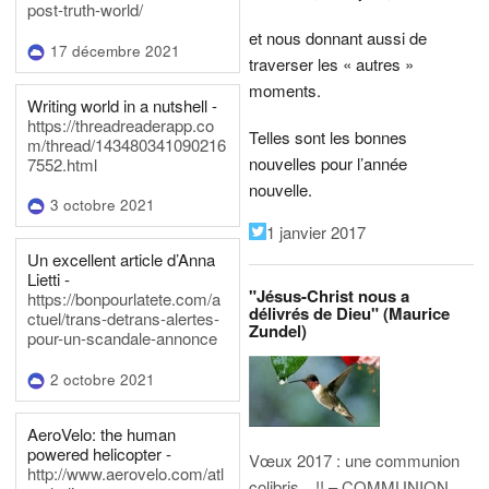
post-truth-world/
et nous donnant aussi de
17 décembre 2021
traverser les « autres »
moments.
Writing world in a nutshell -
https://threadreaderapp.co
Telles sont les bonnes
m/thread/143480341090216
nouvelles pour l’année
7552.html
nouvelle.
3 octobre 2021
1 janvier 2017
Un excellent article d’Anna
Lietti -
"Jésus-Christ nous a
https://bonpourlatete.com/a
délivrés de Dieu" (Maurice
ctuel/trans-detrans-alertes-
Zundel)
pour-un-scandale-annonce
2 octobre 2021
AeroVelo: the human
powered helicopter -
Vœux 2017 : une communion
http://www.aerovelo.com/atl
colibris…!! – COMMUNION