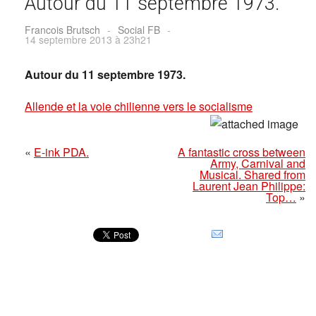
Autour du 11 septembre 1973.
Francois Brutsch
-
Social FB
-
14 septembre 2013 à 23h21
Autour du 11 septembre 1973.
Allende et la voie chilienne vers le socialisme
«
E-ink PDA.
A fantastic cross between
Army, Carnival and
Musical. Shared from
Laurent Jean Philippe:
Top…
»