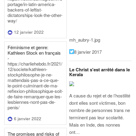
portage/in-latin-america-
backers-of-leftist-
dictatorships-look-the-other-
way/
12 janvier 2022
mh_aubry-1.jpg
Féminisme et genre:
8 janvier 2017
Kathleen Stock en français
-
https://charliehebdo.fr/2021/
12/societe/kathleen-
Le Christ s'est arrêté dans le
Kerala
stockphilosophe-je-ne-
mattendais-pas-a-ce-que-
le-point-culminant-de-ma-
reflexion-philosophique-soit-
A cause du rejet et de l’hostilité
de-faire-remarquer-que-les-
lesbiennes-nont-pas-de-
dont elles sont victimes, bon
penis/
nombre de personnes trans ne
terminent pas leur scolarité.
6 janvier 2022
Mais en Inde, des nonnes
ont…
The promises and risks of