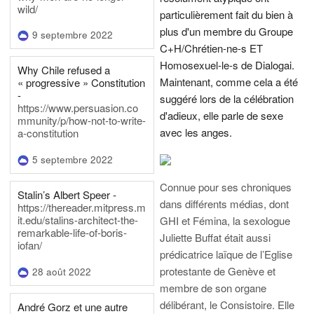
wild/
particulièrement fait du bien à
plus d'un membre du Groupe
9 septembre 2022
C+H/Chrétien-ne-s ET
Homosexuel-le-s de Dialogai.
Why Chile refused a
Maintenant, comme cela a été
« progressive » Constitution
-
suggéré lors de la célébration
https://www.persuasion.co
d'adieux, elle parle de sexe
mmunity/p/how-not-to-write-
avec les anges.
a-constitution
5 septembre 2022
Connue pour ses chroniques
Stalin’s Albert Speer -
dans différents médias, dont
https://thereader.mitpress.m
it.edu/stalins-architect-the-
GHI et Fémina, la sexologue
remarkable-life-of-boris-
Juliette Buffat était aussi
iofan/
prédicatrice laïque de l’Eglise
protestante de Genève et
28 août 2022
membre de son organe
délibérant, le Consistoire. Elle
André Gorz et une autre