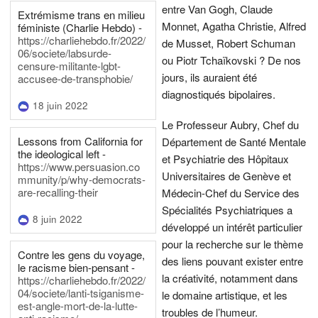
entre Van Gogh, Claude
Extrémisme trans en milieu
Monnet, Agatha Christie, Alfred
féministe (Charlie Hebdo) -
https://charliehebdo.fr/2022/
de Musset, Robert Schuman
06/societe/labsurde-
ou Piotr Tchaïkovski ? De nos
censure-militante-lgbt-
jours, ils auraient été
accusee-de-transphobie/
diagnostiqués bipolaires.
18 juin 2022
Le Professeur Aubry, Chef du
Lessons from California for
Département de Santé Mentale
the ideological left -
et Psychiatrie des Hôpitaux
https://www.persuasion.co
Universitaires de Genève et
mmunity/p/why-democrats-
are-recalling-their
Médecin-Chef du Service des
Spécialités Psychiatriques a
8 juin 2022
développé un intérêt particulier
pour la recherche sur le thème
Contre les gens du voyage,
des liens pouvant exister entre
le racisme bien-pensant -
la créativité, notamment dans
https://charliehebdo.fr/2022/
04/societe/lanti-tsiganisme-
le domaine artistique, et les
est-angle-mort-de-la-lutte-
troubles de l’humeur.