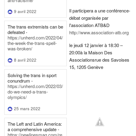
anti-racisme/
Il participera a une conférence-
9 avril 2022
débat organisée par
l'association ATB&D
The trans extremists can be
defeated -
http://www.association-atb.org
https://unherd.com/2022/04/
the-week-the-trans-spell-
le jeudi 12 janvier à 18:30 –
was-broken/
20:00
à la Maison Des
Associations
rue des Savoises
8 avril 2022
15, 1205 Genève
Solving the trans in sport
conundrum -
https://unherd.com/2022/03/
do-we-need-a-trans-
olympics/
25 mars 2022
The Left and Latin America:
a comprehensive update -
https://newlinesmag.com/re