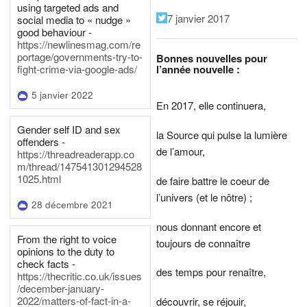
using targeted ads and
7 janvier 2017
social media to « nudge »
good behaviour -
https://newlinesmag.com/re
portage/governments-try-to-
Bonnes nouvelles pour
l’année nouvelle :
fight-crime-via-google-ads/
5 janvier 2022
En 2017, elle continuera,
Gender self ID and sex
la Source qui pulse la lumière
offenders -
de l’amour,
https://threadreaderapp.co
m/thread/147541301294528
1025.html
de faire battre le coeur de
l’univers (et le nôtre) ;
28 décembre 2021
nous donnant encore et
From the right to voice
toujours de connaître
opinions to the duty to
check facts -
des temps pour renaître,
https://thecritic.co.uk/issues
/december-january-
2022/matters-of-fact-in-a-
découvrir, se réjouir,