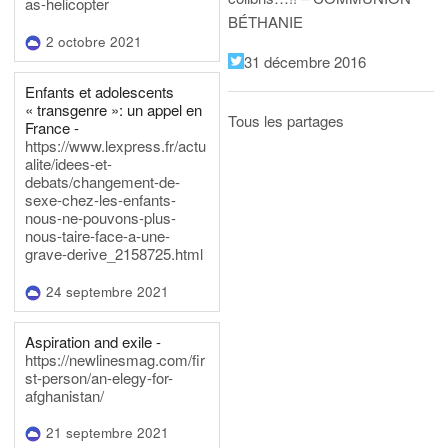
as-helicopter
BÉTHANIE
2 octobre 2021
31 décembre 2016
Enfants et adolescents
« transgenre »: un appel en
Tous les partages
France -
https://www.lexpress.fr/actu
alite/idees-et-
debats/changement-de-
sexe-chez-les-enfants-
nous-ne-pouvons-plus-
nous-taire-face-a-une-
grave-derive_2158725.html
24 septembre 2021
Aspiration and exile -
https://newlinesmag.com/fir
st-person/an-elegy-for-
afghanistan/
21 septembre 2021