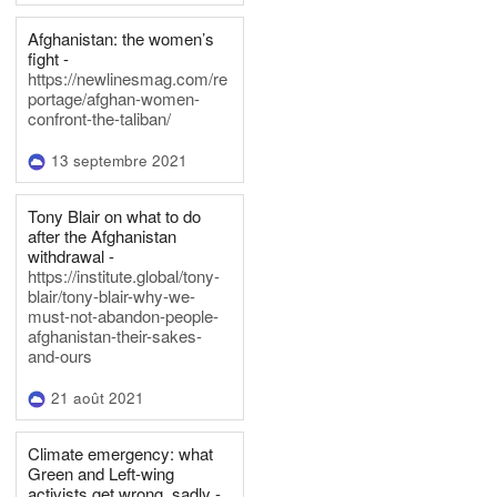
Afghanistan: the women’s
fight -
https://newlinesmag.com/re
portage/afghan-women-
confront-the-taliban/
13 septembre 2021
Tony Blair on what to do
after the Afghanistan
withdrawal -
https://institute.global/tony-
blair/tony-blair-why-we-
must-not-abandon-people-
afghanistan-their-sakes-
and-ours
21 août 2021
Climate emergency: what
Green and Left-wing
activists get wrong, sadly -