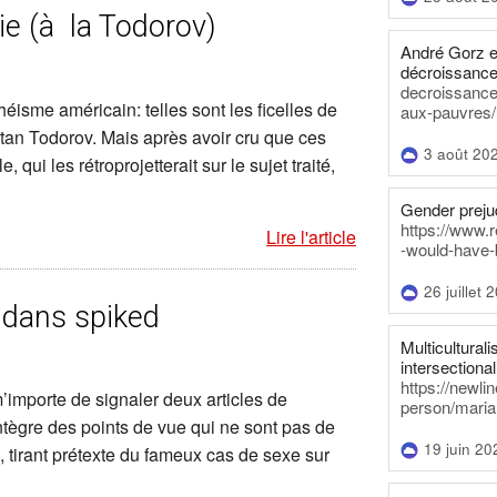
e (à la Todorov)
André Gorz e
décroissance
decroissance-
isme américain: telles sont les ficelles de
aux-pauvres/
an Todorov. Mais après avoir cru que ces
3 août 20
, qui les rétroprojetterait sur le sujet traité,
Gender prejud
https://www.r
Lire l'article
-would-have-
26 juillet 
 dans spiked
Multiculturalis
intersectionali
https://newli
 m’importe de signaler deux articles de
person/maria
ntègre des points de vue qui ne sont pas de
19 juin 20
 tirant prétexte du fameux cas de sexe sur