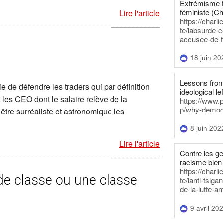
Extrémisme t
féministe (Ch
Lire l'article
https://charl
te/labsurde-c
accusee-de-t
18 juin 20
Lessons from 
 de défendre les traders qui par définition
ideological lef
e les CEO dont le salaire relève de la
https://www.
p/why-democra
être surréaliste et astronomique les
8 juin 202
Lire l'article
Contre les g
racisme bien
https://charl
e classe ou une classe
te/lanti-tsig
de-la-lutte-an
9 avril 20