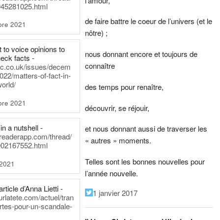
l’amour,
45281025.html
de faire battre le coeur de l’univers (et le
bre 2021
nôtre) ;
t to voice opinions to
nous donnant encore et toujours de
heck facts -
connaître
itic.co.uk/issues/decem
022/matters-of-fact-in-
world/
des temps pour renaître,
bre 2021
découvrir, se réjouir,
in a nutshell -
et nous donnant aussi de traverser les
dreaderapp.com/thread/
« autres » moments.
02167552.html
Telles sont les bonnes nouvelles pour
 2021
l’année nouvelle.
rticle d’Anna Lietti -
1 janvier 2017
urlatete.com/actuel/tran
rtes-pour-un-scandale-