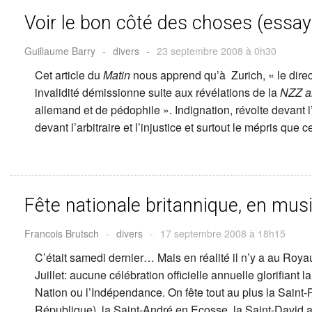
Voir le bon côté des choses (essay
Guillaume Barry
-
divers
-
23 septembre 2008 à 0h30
Cet article du
Matin
nous apprend qu’à Zurich, « le dire
invalidité démissionne suite aux révélations de la
NZZ a
allemand et de pédophile ». Indignation, révolte devan
devant l’arbitraire et l’injustice et surtout le mépris que 
Fête nationale britannique, en mus
Francois Brutsch
-
divers
-
17 septembre 2008 à 18h15
C’était samedi dernier… Mais en réalité il n’y a au Royaum
Juillet: aucune célébration officielle annuelle glorifiant l
Nation ou l’Indépendance. On fête tout au plus la Saint
République), la Saint-André en Ecosse, la Saint-David