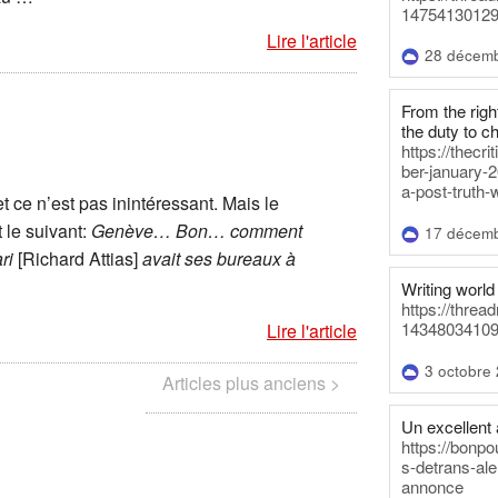
14754130129
Lire l'article
28 décem
From the righ
the duty to c
https://thecr
ber-january-2
a-post-truth-
 et ce n’est pas inintéressant. Mais le
t le suivant:
Genève… Bon… comment
17 décem
ri
[Richard Attias]
avait ses bureaux à
Writing world 
https://threa
14348034109
Lire l'article
3 octobre
Articles plus anciens >
Un excellent a
https://bonpo
s-detrans-ale
annonce