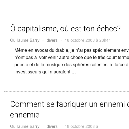
Ô capitalisme, où est ton échec?
Guillaume Barry
-
divers
-
18 octobre 2008 à 23h44
Même en avocat du diable, je n’ai pas spécialement envie
n’ont pas à voir venir autre chose que le très court term
poésie et de la musique des sphères célestes, à force d’
investisseurs qui n’auraient …
Comment se fabriquer un ennemi d
ennemie
Guillaume Barry
-
divers
-
18 octobre 2008 à