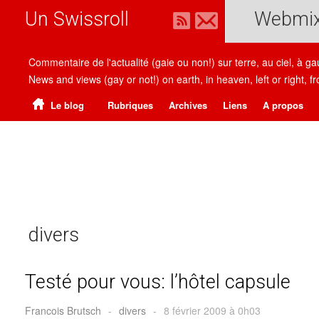
Un Swissroll
Webmi
Commentaire de l'actualité (gaie ou non!) sur terre, au ciel, à g
News and views (gay or not!) on earth, in heaven, left or right
Le blog
Rubriques
Archives
Liens
A propos
divers
Testé pour vous: l’hôtel capsule
Francois Brutsch
-
divers
-
8 février 2009 à 0h03