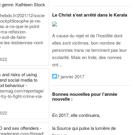
 genre: Kathleen Stock
Le Christ s'est arrêté dans le Kerala
iehebdo.fr/2021/12/socie
tockphilosophe-je-ne-
as-a-ce-que-le-point-
-ma-reflexion-
A cause du rejet et de l’hostilité dont
-soit-de-faire-
e-les-lesbiennes-nont-
elles sont victimes, bon nombre de
/
personnes trans ne terminent pas leur
scolarité. Mais en Inde, des nonnes
2022
ont…
 and risks of using
7 janvier 2017
and social media to
od behaviour -
inesmag.com/reportage/
Bonnes nouvelles pour l’année
ry-to-fight-crime-via-
nouvelle :
2022
En 2017, elle continuera,
la Source qui pulse la lumière de
D and sex offenders -
dreaderapp.com/thread/