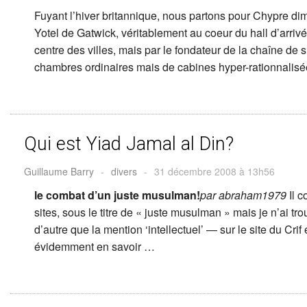
Fuyant l’hiver britannique, nous partons pour Chypre dim
Yotel de Gatwick, véritablement au coeur du hall d’arri
centre des villes, mais par le fondateur de la chaîne de s
chambres ordinaires mais de cabines hyper-rationnalisé
Qui est Yiad Jamal al Din?
Guillaume Barry
-
divers
-
31 décembre 2008 à 13h56
le combat d’un juste musulman!
par abraham1979
Il 
sites, sous le titre de « juste musulman » mais je n’ai 
d’autre que la mention ‘intellectuel’ — sur le site du Crif
évidemment en savoir …