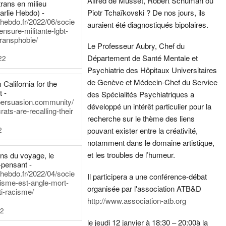
Alfred de Musset, Robert Schuman ou
rans en milieu
arlie Hebdo) -
Piotr Tchaïkovski ? De nos jours, ils
iehebdo.fr/2022/06/socie
auraient été diagnostiqués bipolaires.
ensure-militante-lgbt-
ransphobie/
Le Professeur Aubry, Chef du
Département de Santé Mentale et
22
Psychiatrie des Hôpitaux Universitaires
de Genève et Médecin-Chef du Service
California for the
t -
des Spécialités Psychiatriques a
persuasion.community/
développé un intérêt particulier pour la
ts-are-recalling-their
recherche sur le thème des liens
2
pouvant exister entre la créativité,
notamment dans le domaine artistique,
et les troubles de l’humeur.
ens du voyage, le
-pensant -
iehebdo.fr/2022/04/socie
Il participera a une conférence-débat
anisme-est-angle-mort-
organisée par l'association ATB&D
ti-racisme/
http://www.association-atb.org
22
le jeudi 12 janvier à 18:30 – 20:00
à la