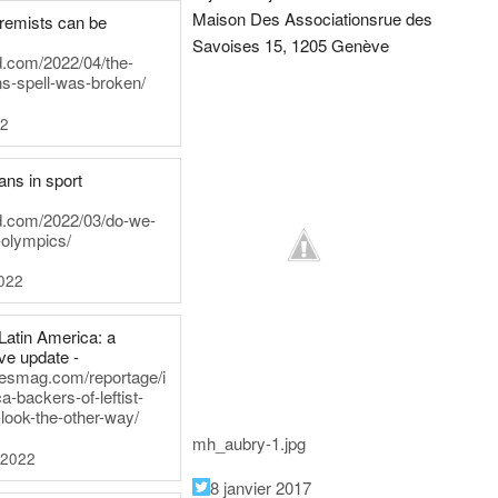
Maison Des Associations
rue des
tremists can be
Savoises 15, 1205 Genève
d.com/2022/04/the-
ns-spell-was-broken/
22
ans in sport
rd.com/2022/03/do-we-
-olympics/
022
Latin America: a
e update -
inesmag.com/reportage/i
a-backers-of-leftist-
-look-the-other-way/
mh_aubry-1.jpg
 2022
8 janvier 2017