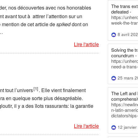
The trans ex
der, nos découvertes avec nos honorables
defeated -
t avant tout à attirer l’attention sur un
https://unher
week-the-tra
re mention de cet article de
spiked
dont on
 …
8 avril 20
Lire l'article
Solving the tr
conundrum -
https://unhe
need-a-trans
25 mars 2
[1]
t tout l’univers
. Elle vient finalement
The Left and 
sera en quelque sorte plus désagréable.
comprehensiv
https://newl
tir, il y a des îlots rassurants: la garantie
n-latin-americ
dictatorships
Lire l'article
12 janvier