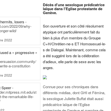
Décès d'une sexologue prédicatrice
laïque dans l'Eglise protestante de
Genève.
hermits, losers -
Son ouverture et son côté résolument
rd.com/2022/09/why-
onger-wild/
atypique ont particulièrement fait du
bien à plus d'un membre du Groupe
re 2022
C+H/Chrétien-ne-s ET Homosexuel-le-
s de Dialogai. Maintenant, comme cela
fused a « progressive »
a été suggéré lors de la célébration
persuasion.community/
d'adieux, elle parle de sexe avec les
write-a-constitution
anges.
re 2022
Connue pour ses chroniques dans
t Speer -
ader.mitpress.mit.edu/st
différents médias, dont GHI et Fémina,
t-the-remarkable-life-
la sexologue Juliette Buffat était aussi
/
prédicatrice laïque de l’Eglise
022
protestante de Genève et membre de