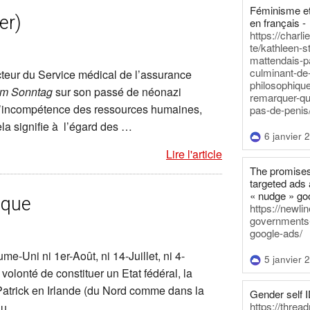
Féminisme et
er)
en français -
https://charl
te/kathleen-s
mattendais-p
culminant-de
cteur du Service médical de l’assurance
philosophique
m Sonntag
sur son passé de néonazi
remarquer-qu
t l’incompétence des ressources humaines,
pas-de-penis
cela signifie à l’égard des …
6 janvier 
Lire l'article
The promises
targeted ads 
« nudge » go
ique
https://newl
governments-t
google-ads/
e-Uni ni 1er-Août, ni 14-Juillet, ni 4-
5 janvier 
a volonté de constituer un Etat fédéral, la
-Patrick en Irlande (du Nord comme dans la
Gender self I
https://threa
 au …