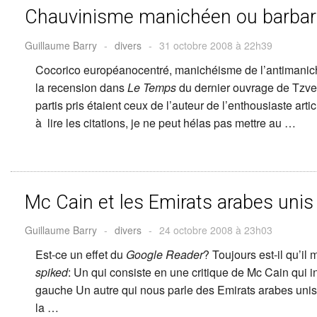
Chauvinisme manichéen ou barbari
Guillaume Barry
-
divers
-
31 octobre 2008 à 22h39
Cocorico européanocentré, manichéisme de l’antimaniché
la recension dans
Le Temps
du dernier ouvrage de Tzvet
partis pris étaient ceux de l’auteur de l’enthousiaste article
à lire les citations, je ne peut hélas pas mettre au …
Mc Cain et les Emirats arabes unis
Guillaume Barry
-
divers
-
24 octobre 2008 à 23h03
Est-ce un effet du
Google Reader
? Toujours est-il qu’il
spiked
: Un qui consiste en une critique de Mc Cain qui i
gauche Un autre qui nous parle des Emirats arabes unis,
la …