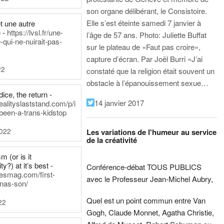
son organe délibérant, le Consistoire.
Elle s’est éteinte samedi 7 janvier à
t une autre
 -
https://lvsl.fr/une-
l’âge de 57 ans.
Photo: Juliette Buffat
qui-ne-nuirait-pas-
sur le plateau de «Faut pas croire»,
capture d’écran.
Par Joël Burri
«J’ai
22
constaté que la religion était souvent un
obstacle à l’épanouissement sexue…
ice, the return -
14 janvier 2017
ealityslaststand.com/p/i
been-a-trans-kidstop
2022
Les variations de l'humeur au service
de la créativité
m (or is it
ty?) at it’s best -
Conférence-débat TOUS PUBLICS
nesmag.com/first-
avec le Professeur Jean-Michel Aubry,
nas-son/
Quel est un point commun entre Van
22
Gogh, Claude Monnet, Agatha Christie,