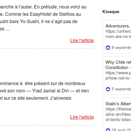
anche à l’aube. En prélude, nous voici au
Kiosque
vée. Comme les EasyHotel de Stellios au
ushi bars Yo-Sushi, il ne s’agit pas de
Adventurers, 
es …
https://unhe
men-are-no-l
Lire l'article
9 septemb
Why Chile re
Constitution -
https://www.
p/how-not-to-
commence à être présent sur de nombreux
5 septemb
trouvé son nom — Yiad Jamal al Din — et rien
 et sur ce site seulement. J’aimerais
Stalin’s Alber
https://there
alins-architec
Lire l'article
of-boris-iofan
28 août 2