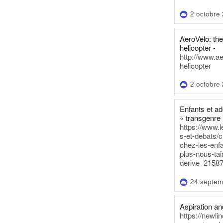
2 octobre
AeroVelo: t
helicopter -
http://www.a
helicopter
2 octobre
Enfants et a
« transgenre 
https://www.l
s-et-debats/
chez-les-enf
plus-nous-tai
derive_21587
24 septem
Aspiration and
https://newli