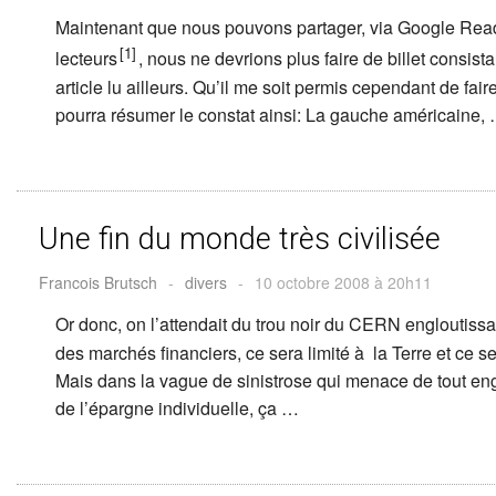
Maintenant que nous pouvons partager, via Google Rea
[1]
lecteurs
, nous ne devrions plus faire de billet consistan
article lu ailleurs. Qu’il me soit permis cependant de fai
pourra résumer le constat ainsi: La gauche américaine,
Une fin du monde très civilisée
Francois Brutsch
-
divers
-
10 octobre 2008 à 20h11
Or donc, on l’attendait du trou noir du CERN engloutissan
des marchés financiers, ce sera limité à la Terre et ce 
Mais dans la vague de sinistrose qui menace de tout englou
de l’épargne individuelle, ça …