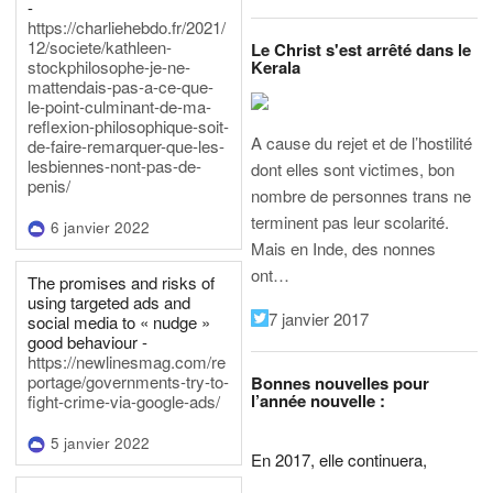
-
https://charliehebdo.fr/2021/
12/societe/kathleen-
Le Christ s'est arrêté dans le
Kerala
stockphilosophe-je-ne-
mattendais-pas-a-ce-que-
le-point-culminant-de-ma-
reflexion-philosophique-soit-
A cause du rejet et de l’hostilité
de-faire-remarquer-que-les-
lesbiennes-nont-pas-de-
dont elles sont victimes, bon
penis/
nombre de personnes trans ne
terminent pas leur scolarité.
6 janvier 2022
Mais en Inde, des nonnes
ont…
The promises and risks of
using targeted ads and
7 janvier 2017
social media to « nudge »
good behaviour -
https://newlinesmag.com/re
portage/governments-try-to-
Bonnes nouvelles pour
l’année nouvelle :
fight-crime-via-google-ads/
5 janvier 2022
En 2017, elle continuera,