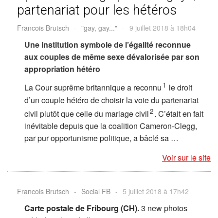
partenariat pour les hétéros
Francois Brutsch
-
"gay, gay..."
-
9 juillet 2018 à 18h04
Une institution symbole de l’égalité reconnue
aux couples de même sexe dévalorisée par son
appropriation hétéro
1
La Cour suprême britannique a reconnu
le droit
d’un couple hétéro de choisir la voie du partenariat
2
civil plutôt que celle du mariage civil
. C’était en fait
inévitable depuis que la coalition Cameron-Clegg,
par pur opportunisme politique, a bâclé sa …
Voir sur le site
Francois Brutsch
-
Social FB
-
5 juillet 2018 à 17h42
Carte postale de Fribourg (CH).
3 new photos