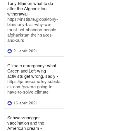
Tony Blair on what to do
after the Afghanistan
withdrawal -
https://institute.global/tony-
blair/tony-blair-why-we-
must-not-abandon-people-
afghanistan-their-sakes-
and-ours
21 août 2021
Climate emergency: what
Green and Left-wing
activists get wrong, sadly -
https://jamesomalley.substa
ck.com/p/were-going-to-
have-to-solve-climate
16 août 2021
Schwarzenegger,
vaccination and the
American dream -