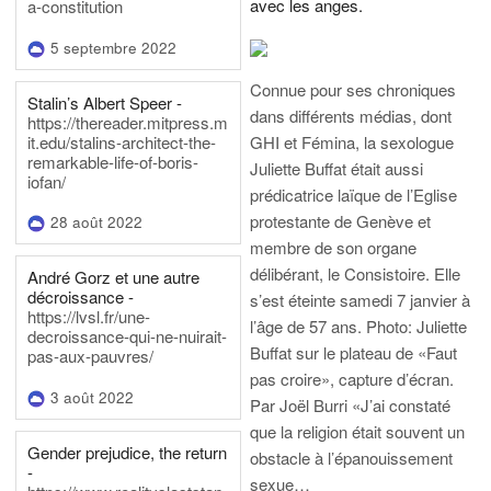
avec les anges.
a-constitution
5 septembre 2022
Connue pour ses chroniques
Stalin’s Albert Speer -
dans différents médias, dont
https://thereader.mitpress.m
it.edu/stalins-architect-the-
GHI et Fémina, la sexologue
remarkable-life-of-boris-
Juliette Buffat était aussi
iofan/
prédicatrice laïque de l’Eglise
protestante de Genève et
28 août 2022
membre de son organe
délibérant, le Consistoire. Elle
André Gorz et une autre
décroissance -
s’est éteinte samedi 7 janvier à
https://lvsl.fr/une-
l’âge de 57 ans.
Photo: Juliette
decroissance-qui-ne-nuirait-
Buffat sur le plateau de «Faut
pas-aux-pauvres/
pas croire», capture d’écran.
3 août 2022
Par Joël Burri
«J’ai constaté
que la religion était souvent un
Gender prejudice, the return
obstacle à l’épanouissement
-
sexue…