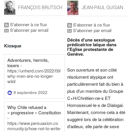
FRANÇOIS BRUTSCH
JEAN-PAUL GUISAN
S'abonner à ce flux
S'abonner à ce flux
S'abonner par email
S'abonner par email
Décès d'une sexologue
prédicatrice laïque dans
Kiosque
l'Eglise protestante de
Genève.
Adventurers, hermits,
losers -
Son ouverture et son côté
https://unherd.com/2022/09/
why-men-are-no-longer-
résolument atypique ont
wild/
particulièrement fait du bien à
plus d'un membre du Groupe
9 septembre 2022
C+H/Chrétien-ne-s ET
Homosexuel-le-s de Dialogai.
Why Chile refused a
Maintenant, comme cela a été
« progressive » Constitution
-
suggéré lors de la célébration
https://www.persuasion.co
d'adieux, elle parle de sexe
mmunity/p/how-not-to-write-