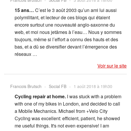
Francois Brutsch
-
Social FB
-
3 août 2018 à 18h00
15 ans…
C’est le 3 août 2003 qu’un ami lui aussi
polymilitant, et lecteur de ces blogs qui étaient
encore surtout une nouveauté anglo-saxonne du
web, et moi nous jetâmes à l’eau… Nous y sommes
toujours, même si l’effort a connu des hauts et des
bas, et a dû se diversifier devant l’émergence des
réseaux …
Voir sur le site
Francois Brutsch
-
Social FB
-
1 août 2018 à 19h30
Cycling repair at home.
I was stuck with a problem
with one of my bikes in London, and decided to call
a Mobile Mechanics. Michael from +Velo City
Cycling was excellent: efficient, patient, he showed
me useful things. It's not even expensive! I am