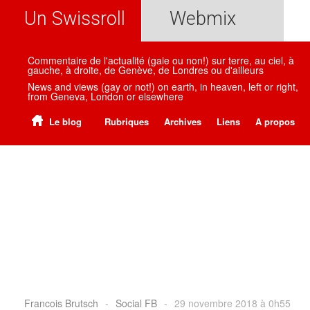
Un Swissroll
Webmix
Commentaire de l'actualité (gaie ou non!) sur terre, au ciel, à
gauche, à droite, de Genève, de Londres ou d'ailleurs
News and views (gay or not!) on earth, in heaven, left or right,
from Geneva, London or elsewhere
Le blog
Rubriques
Archives
Liens
A propos
Francois Brutsch
-
Social FB
-
29 novembre 2018 à 0h55