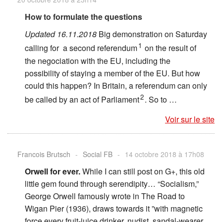
How to formulate the questions
Updated 16.11.2018
Big demonstration on Saturday
1
calling for a second referendum
on the result of
the negociation with the EU, including the
possibility of staying a member of the EU. But how
could this happen? In Britain, a referendum can only
2
be called by an act of Parliament
. So to …
Voir sur le site
Francois Brutsch
-
Social FB
-
14 octobre 2018 à 17h08
Orwell for ever.
While I can still post on G+, this old
little gem found through serendipity… “Socialism,”
George Orwell famously wrote in The Road to
Wigan Pier (1936), draws towards it ”with magnetic
force every fruit-juice drinker, nudist, sandal-wearer,