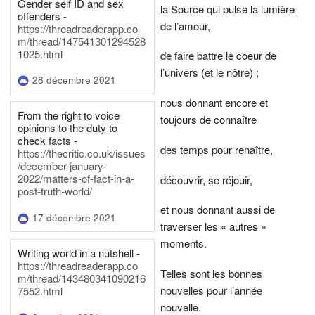
Gender self ID and sex
la Source qui pulse la lumière
offenders -
de l’amour,
https://threadreaderapp.co
m/thread/147541301294528
1025.html
de faire battre le coeur de
l’univers (et le nôtre) ;
28 décembre 2021
nous donnant encore et
From the right to voice
toujours de connaître
opinions to the duty to
check facts -
des temps pour renaître,
https://thecritic.co.uk/issues
/december-january-
2022/matters-of-fact-in-a-
découvrir, se réjouir,
post-truth-world/
et nous donnant aussi de
17 décembre 2021
traverser les « autres »
moments.
Writing world in a nutshell -
https://threadreaderapp.co
Telles sont les bonnes
m/thread/143480341090216
nouvelles pour l’année
7552.html
nouvelle.