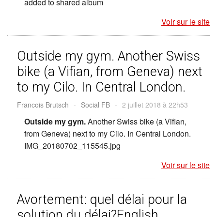
added to shared album
Voir sur le site
Outside my gym. Another Swiss
bike (a Vifian, from Geneva) next
to my Cilo. In Central London.
Francois Brutsch
-
Social FB
-
2 juillet 2018 à 22h53
Outside my gym.
Another Swiss bike (a Vifian,
from Geneva) next to my Cilo. In Central London.
IMG_20180702_115545.jpg
Voir sur le site
Avortement: quel délai pour la
solution du délai?English