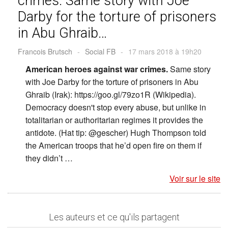
crimes. Same story with Joe
Darby for the torture of prisoners
in Abu Ghraib…
Francois Brutsch
-
Social FB
-
17 mars 2018 à 19h20
American heroes against war crimes.
Same story
with Joe Darby for the torture of prisoners in Abu
Ghraib (Irak): https://goo.gl/79zo1R (Wikipedia).
Democracy doesn't stop every abuse, but unlike in
totalitarian or authoritarian regimes it provides the
antidote. (Hat tip: @gescher) Hugh Thompson told
the American troops that he’d open fire on them if
they didn’t …
Voir sur le site
Les auteurs et ce qu'ils partagent