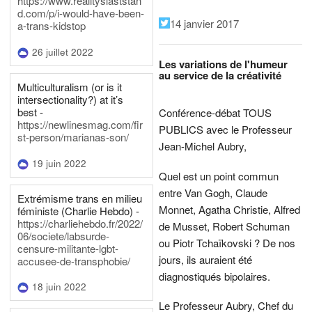
https://www.realityslaststan
d.com/p/i-would-have-been-
14 janvier 2017
a-trans-kidstop
26 juillet 2022
Les variations de l'humeur
au service de la créativité
Multiculturalism (or is it
intersectionality?) at it’s
best -
Conférence-débat TOUS
https://newlinesmag.com/fir
PUBLICS avec le Professeur
st-person/marianas-son/
Jean-Michel Aubry,
19 juin 2022
Quel est un point commun
entre Van Gogh, Claude
Extrémisme trans en milieu
Monnet, Agatha Christie, Alfred
féministe (Charlie Hebdo) -
https://charliehebdo.fr/2022/
de Musset, Robert Schuman
06/societe/labsurde-
ou Piotr Tchaïkovski ? De nos
censure-militante-lgbt-
jours, ils auraient été
accusee-de-transphobie/
diagnostiqués bipolaires.
18 juin 2022
Le Professeur Aubry, Chef du