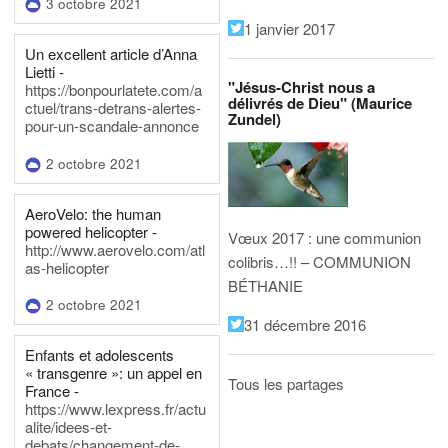
3 octobre 2021
1 janvier 2017
Un excellent article d’Anna
Lietti -
"Jésus-Christ nous a
https://bonpourlatete.com/a
délivrés de Dieu" (Maurice
ctuel/trans-detrans-alertes-
Zundel)
pour-un-scandale-annonce
2 octobre 2021
AeroVelo: the human
powered helicopter -
Vœux 2017 : une communion
http://www.aerovelo.com/atl
colibris…!! – COMMUNION
as-helicopter
BÉTHANIE
2 octobre 2021
31 décembre 2016
Enfants et adolescents
« transgenre »: un appel en
Tous les partages
France -
https://www.lexpress.fr/actu
alite/idees-et-
debats/changement-de-