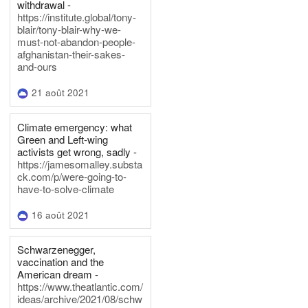
withdrawal -
https://institute.global/tony-
blair/tony-blair-why-we-
must-not-abandon-people-
afghanistan-their-sakes-
and-ours
21 août 2021
Climate emergency: what
Green and Left-wing
activists get wrong, sadly -
https://jamesomalley.substa
ck.com/p/were-going-to-
have-to-solve-climate
16 août 2021
Schwarzenegger,
vaccination and the
American dream -
https://www.theatlantic.com/
ideas/archive/2021/08/schw