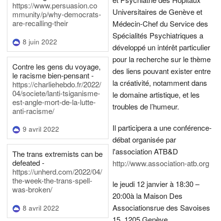
https://www.persuasion.co
Universitaires de Genève et
mmunity/p/why-democrats-
are-recalling-their
Médecin-Chef du Service des
Spécialités Psychiatriques a
8 juin 2022
développé un intérêt particulier
pour la recherche sur le thème
Contre les gens du voyage,
des liens pouvant exister entre
le racisme bien-pensant -
la créativité, notamment dans
https://charliehebdo.fr/2022/
04/societe/lanti-tsiganisme-
le domaine artistique, et les
est-angle-mort-de-la-lutte-
troubles de l’humeur.
anti-racisme/
Il participera a une conférence-
9 avril 2022
débat organisée par
l'association ATB&D
The trans extremists can be
defeated -
http://www.association-atb.org
https://unherd.com/2022/04/
the-week-the-trans-spell-
le jeudi 12 janvier à 18:30 –
was-broken/
20:00
à la Maison Des
Associations
rue des Savoises
8 avril 2022
15, 1205 Genève