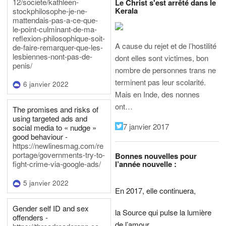
12/societe/kathleen-
Le Christ s'est arrêté dans le
Kerala
stockphilosophe-je-ne-
mattendais-pas-a-ce-que-
le-point-culminant-de-ma-
reflexion-philosophique-soit-
A cause du rejet et de l’hostilité
de-faire-remarquer-que-les-
lesbiennes-nont-pas-de-
dont elles sont victimes, bon
penis/
nombre de personnes trans ne
terminent pas leur scolarité.
6 janvier 2022
Mais en Inde, des nonnes
ont…
The promises and risks of
using targeted ads and
7 janvier 2017
social media to « nudge »
good behaviour -
https://newlinesmag.com/re
portage/governments-try-to-
Bonnes nouvelles pour
l’année nouvelle :
fight-crime-via-google-ads/
5 janvier 2022
En 2017, elle continuera,
Gender self ID and sex
la Source qui pulse la lumière
offenders -
de l’amour,