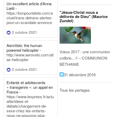
Un excellent article d’Anna
Lietti -
"Jésus-Christ nous a
https://bonpourlatete.com/a
délivrés de Dieu" (Maurice
ctuel/trans-detrans-alertes-
Zundel)
pour-un-scandale-annonce
2 octobre 2021
AeroVelo: the human
powered helicopter -
Vœux 2017 : une communion
http://www.aerovelo.com/atl
colibris…!! – COMMUNION
as-helicopter
BÉTHANIE
2 octobre 2021
31 décembre 2016
Enfants et adolescents
« transgenre »: un appel en
Tous les partages
France -
https://www.lexpress.fr/actu
alite/idees-et-
debats/changement-de-
sexe-chez-les-enfants-
nous-ne-pouvons-plus-