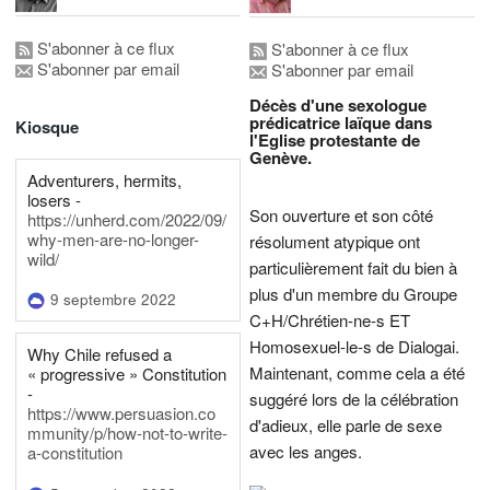
S'abonner à ce flux
S'abonner à ce flux
S'abonner par email
S'abonner par email
Décès d'une sexologue
prédicatrice laïque dans
Kiosque
l'Eglise protestante de
Genève.
Adventurers, hermits,
losers -
Son ouverture et son côté
https://unherd.com/2022/09/
why-men-are-no-longer-
résolument atypique ont
wild/
particulièrement fait du bien à
plus d'un membre du Groupe
9 septembre 2022
C+H/Chrétien-ne-s ET
Homosexuel-le-s de Dialogai.
Why Chile refused a
Maintenant, comme cela a été
« progressive » Constitution
-
suggéré lors de la célébration
https://www.persuasion.co
d'adieux, elle parle de sexe
mmunity/p/how-not-to-write-
avec les anges.
a-constitution