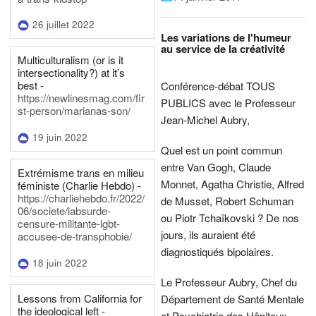
26 juillet 2022
Les variations de l'humeur
au service de la créativité
Multiculturalism (or is it
intersectionality?) at it’s
best -
Conférence-débat TOUS
https://newlinesmag.com/fir
PUBLICS avec le Professeur
st-person/marianas-son/
Jean-Michel Aubry,
19 juin 2022
Quel est un point commun
entre Van Gogh, Claude
Extrémisme trans en milieu
Monnet, Agatha Christie, Alfred
féministe (Charlie Hebdo) -
https://charliehebdo.fr/2022/
de Musset, Robert Schuman
06/societe/labsurde-
ou Piotr Tchaïkovski ? De nos
censure-militante-lgbt-
jours, ils auraient été
accusee-de-transphobie/
diagnostiqués bipolaires.
18 juin 2022
Le Professeur Aubry, Chef du
Lessons from California for
Département de Santé Mentale
the ideological left -
et Psychiatrie des Hôpitaux