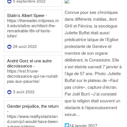
5 septembre 2022
Connue pour ses chroniques
Stalin’s Albert Speer -
dans différents médias, dont
https://thereader.mitpress.m
it.edu/stalins-architect-the-
GHI et Fémina, la sexologue
remarkable-life-of-boris-
Juliette Buffat était aussi
iofan/
prédicatrice laïque de l’Eglise
protestante de Genève et
28 août 2022
membre de son organe
délibérant, le Consistoire. Elle
André Gorz et une autre
décroissance -
s’est éteinte samedi 7 janvier à
https://lvsl.fr/une-
l’âge de 57 ans.
Photo: Juliette
decroissance-qui-ne-nuirait-
Buffat sur le plateau de «Faut
pas-aux-pauvres/
pas croire», capture d’écran.
3 août 2022
Par Joël Burri
«J’ai constaté
que la religion était souvent un
Gender prejudice, the return
obstacle à l’épanouissement
-
sexue…
https://www.realityslaststan
d.com/p/i-would-have-been-
14 janvier 2017
a-trans-kidstop