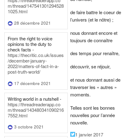
https://threadreaderapp.co
m/thread/147541301294528
1025.html
de faire battre le coeur de
l’univers (et le nôtre) ;
28 décembre 2021
nous donnant encore et
From the right to voice
toujours de connaître
opinions to the duty to
check facts -
des temps pour renaître,
https://thecritic.co.uk/issues
/december-january-
2022/matters-of-fact-in-a-
découvrir, se réjouir,
post-truth-world/
et nous donnant aussi de
17 décembre 2021
traverser les « autres »
moments.
Writing world in a nutshell -
https://threadreaderapp.co
Telles sont les bonnes
m/thread/143480341090216
nouvelles pour l’année
7552.html
nouvelle.
3 octobre 2021
1 janvier 2017