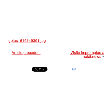
gplus1619149391.jpg
«
Article précédent
Visite impromptue à
heidi.news
»