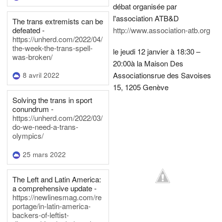
débat organisée par
l'association ATB&D
The trans extremists can be
defeated -
http://www.association-atb.org
https://unherd.com/2022/04/
the-week-the-trans-spell-
le jeudi 12 janvier à 18:30 –
was-broken/
20:00
à la Maison Des
Associations
rue des Savoises
8 avril 2022
15, 1205 Genève
Solving the trans in sport
conundrum -
https://unherd.com/2022/03/
do-we-need-a-trans-
olympics/
25 mars 2022
The Left and Latin America:
a comprehensive update -
https://newlinesmag.com/re
portage/in-latin-america-
backers-of-leftist-