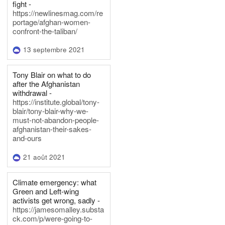
fight -
https://newlinesmag.com/re
portage/afghan-women-
confront-the-taliban/
13 septembre 2021
Tony Blair on what to do
after the Afghanistan
withdrawal -
https://institute.global/tony-
blair/tony-blair-why-we-
must-not-abandon-people-
afghanistan-their-sakes-
and-ours
21 août 2021
Climate emergency: what
Green and Left-wing
activists get wrong, sadly -
https://jamesomalley.substa
ck.com/p/were-going-to-