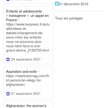
31 décembre 2016
Enfants et adolescents
« transgenre »: un appel en
Tous les partages
France -
https://www.lexpress.fr/actu
alite/idees-et-
debats/changement-de-
sexe-chez-les-enfants-
nous-ne-pouvons-plus-
nous-taire-face-a-une-
grave-derive_2158725.html
24 septembre 2021
Aspiration and exile -
https://newlinesmag.com/fir
st-person/an-elegy-for-
afghanistan/
21 septembre 2021
Afghanistan: the women’s