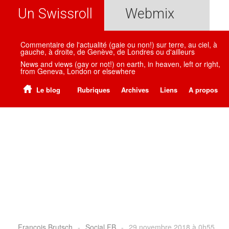
Un Swissroll
Webmix
Commentaire de l'actualité (gaie ou non!) sur terre, au ciel, à
gauche, à droite, de Genève, de Londres ou d'ailleurs
News and views (gay or not!) on earth, in heaven, left or right,
from Geneva, London or elsewhere
Le blog
Rubriques
Archives
Liens
A propos
Francois Brutsch
-
Social FB
-
29 novembre 2018 à 0h55