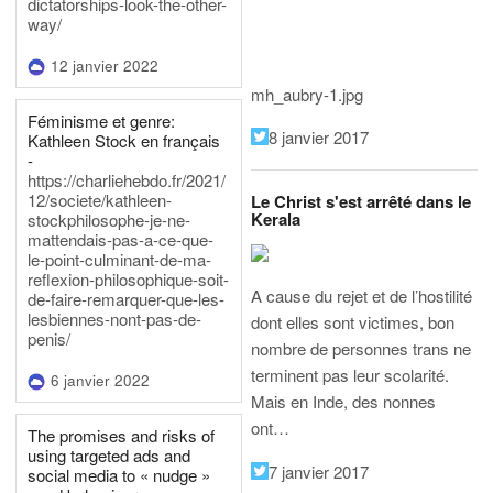
dictatorships-look-the-other-
way/
12 janvier 2022
mh_aubry-1.jpg
Féminisme et genre:
8 janvier 2017
Kathleen Stock en français
-
https://charliehebdo.fr/2021/
12/societe/kathleen-
Le Christ s'est arrêté dans le
Kerala
stockphilosophe-je-ne-
mattendais-pas-a-ce-que-
le-point-culminant-de-ma-
reflexion-philosophique-soit-
A cause du rejet et de l’hostilité
de-faire-remarquer-que-les-
lesbiennes-nont-pas-de-
dont elles sont victimes, bon
penis/
nombre de personnes trans ne
terminent pas leur scolarité.
6 janvier 2022
Mais en Inde, des nonnes
ont…
The promises and risks of
using targeted ads and
7 janvier 2017
social media to « nudge »