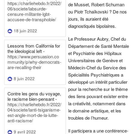
https://charliehebdo.fr/2022/
de Musset, Robert Schuman
06/societe/labsurde-
ou Piotr Tchaïkovski ? De nos
censure-militante-lgbt-
jours, ils auraient été
accusee-de-transphobie/
diagnostiqués bipolaires.
18 juin 2022
Le Professeur Aubry, Chef du
Lessons from California for
Département de Santé Mentale
the ideological left -
et Psychiatrie des Hôpitaux
https://www.persuasion.co
Universitaires de Genève et
mmunity/p/why-democrats-
are-recalling-their
Médecin-Chef du Service des
Spécialités Psychiatriques a
8 juin 2022
développé un intérêt particulier
pour la recherche sur le thème
Contre les gens du voyage,
des liens pouvant exister entre
le racisme bien-pensant -
la créativité, notamment dans
https://charliehebdo.fr/2022/
04/societe/lanti-tsiganisme-
le domaine artistique, et les
est-angle-mort-de-la-lutte-
troubles de l’humeur.
anti-racisme/
Il participera a une conférence-
9 avril 2022