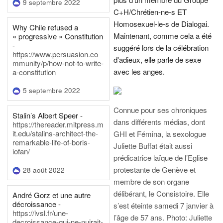
9 septembre 2022
C+H/Chrétien-ne-s ET
Homosexuel-le-s de Dialogai.
Why Chile refused a
Maintenant, comme cela a été
« progressive » Constitution
-
suggéré lors de la célébration
https://www.persuasion.co
d'adieux, elle parle de sexe
mmunity/p/how-not-to-write-
avec les anges.
a-constitution
5 septembre 2022
Connue pour ses chroniques
Stalin’s Albert Speer -
dans différents médias, dont
https://thereader.mitpress.m
it.edu/stalins-architect-the-
GHI et Fémina, la sexologue
remarkable-life-of-boris-
Juliette Buffat était aussi
iofan/
prédicatrice laïque de l’Eglise
protestante de Genève et
28 août 2022
membre de son organe
délibérant, le Consistoire. Elle
André Gorz et une autre
décroissance -
s’est éteinte samedi 7 janvier à
https://lvsl.fr/une-
l’âge de 57 ans.
Photo: Juliette
decroissance-qui-ne-nuirait-