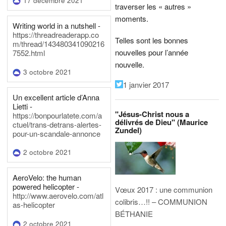
17 décembre 2021
traverser les « autres »
moments.
Writing world in a nutshell -
https://threadreaderapp.co
Telles sont les bonnes
m/thread/143480341090216
nouvelles pour l’année
7552.html
nouvelle.
3 octobre 2021
1 janvier 2017
Un excellent article d’Anna
Lietti -
"Jésus-Christ nous a
https://bonpourlatete.com/a
délivrés de Dieu" (Maurice
ctuel/trans-detrans-alertes-
Zundel)
pour-un-scandale-annonce
2 octobre 2021
AeroVelo: the human
powered helicopter -
Vœux 2017 : une communion
http://www.aerovelo.com/atl
colibris…!! – COMMUNION
as-helicopter
BÉTHANIE
2 octobre 2021