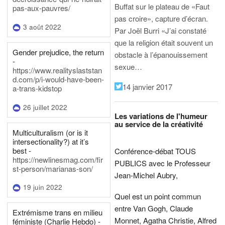
Buffat sur le plateau de «Faut
pas-aux-pauvres/
pas croire», capture d’écran.
3 août 2022
Par Joël Burri
«J’ai constaté
que la religion était souvent un
Gender prejudice, the return
obstacle à l’épanouissement
-
sexue…
https://www.realityslaststan
d.com/p/i-would-have-been-
14 janvier 2017
a-trans-kidstop
26 juillet 2022
Les variations de l'humeur
au service de la créativité
Multiculturalism (or is it
intersectionality?) at it’s
best -
Conférence-débat TOUS
https://newlinesmag.com/fir
PUBLICS avec le Professeur
st-person/marianas-son/
Jean-Michel Aubry,
19 juin 2022
Quel est un point commun
entre Van Gogh, Claude
Extrémisme trans en milieu
Monnet, Agatha Christie, Alfred
féministe (Charlie Hebdo) -