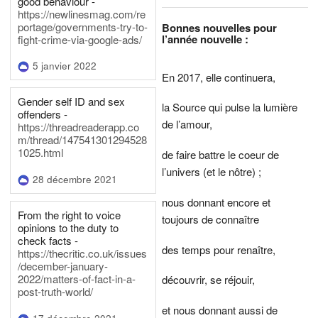
good behaviour -
https://newlinesmag.com/re
portage/governments-try-to-
Bonnes nouvelles pour
l’année nouvelle :
fight-crime-via-google-ads/
5 janvier 2022
En 2017, elle continuera,
Gender self ID and sex
la Source qui pulse la lumière
offenders -
de l’amour,
https://threadreaderapp.co
m/thread/147541301294528
1025.html
de faire battre le coeur de
l’univers (et le nôtre) ;
28 décembre 2021
nous donnant encore et
From the right to voice
toujours de connaître
opinions to the duty to
check facts -
des temps pour renaître,
https://thecritic.co.uk/issues
/december-january-
2022/matters-of-fact-in-a-
découvrir, se réjouir,
post-truth-world/
et nous donnant aussi de