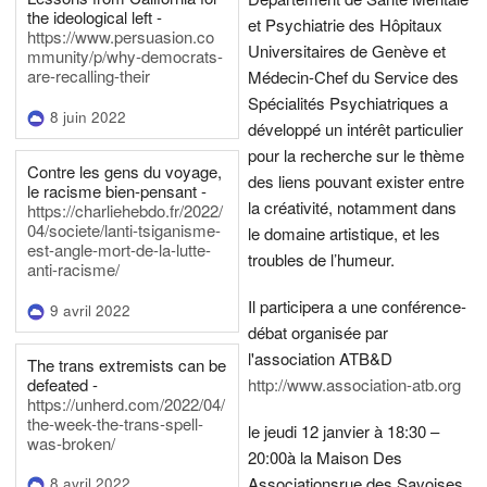
the ideological left -
et Psychiatrie des Hôpitaux
https://www.persuasion.co
Universitaires de Genève et
mmunity/p/why-democrats-
are-recalling-their
Médecin-Chef du Service des
Spécialités Psychiatriques a
8 juin 2022
développé un intérêt particulier
pour la recherche sur le thème
Contre les gens du voyage,
des liens pouvant exister entre
le racisme bien-pensant -
la créativité, notamment dans
https://charliehebdo.fr/2022/
04/societe/lanti-tsiganisme-
le domaine artistique, et les
est-angle-mort-de-la-lutte-
troubles de l’humeur.
anti-racisme/
Il participera a une conférence-
9 avril 2022
débat organisée par
l'association ATB&D
The trans extremists can be
defeated -
http://www.association-atb.org
https://unherd.com/2022/04/
the-week-the-trans-spell-
le jeudi 12 janvier à 18:30 –
was-broken/
20:00
à la Maison Des
Associations
rue des Savoises
8 avril 2022