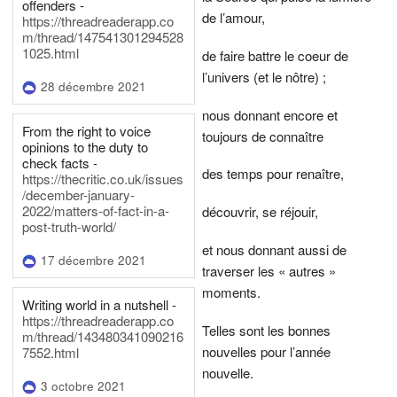
offenders -
de l’amour,
https://threadreaderapp.co
m/thread/147541301294528
1025.html
de faire battre le coeur de
l’univers (et le nôtre) ;
28 décembre 2021
nous donnant encore et
From the right to voice
toujours de connaître
opinions to the duty to
check facts -
des temps pour renaître,
https://thecritic.co.uk/issues
/december-january-
2022/matters-of-fact-in-a-
découvrir, se réjouir,
post-truth-world/
et nous donnant aussi de
17 décembre 2021
traverser les « autres »
moments.
Writing world in a nutshell -
https://threadreaderapp.co
Telles sont les bonnes
m/thread/143480341090216
nouvelles pour l’année
7552.html
nouvelle.
3 octobre 2021