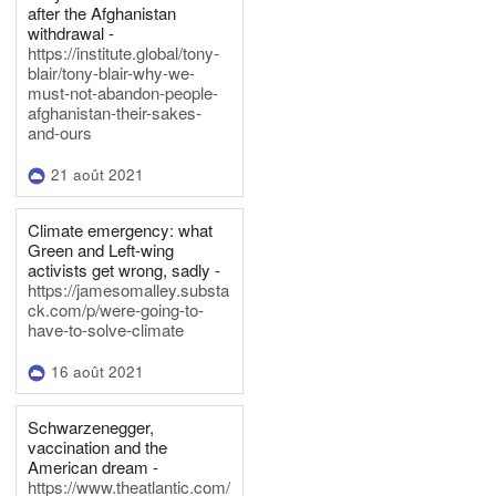
after the Afghanistan
withdrawal -
https://institute.global/tony-
blair/tony-blair-why-we-
must-not-abandon-people-
afghanistan-their-sakes-
and-ours
21 août 2021
Climate emergency: what
Green and Left-wing
activists get wrong, sadly -
https://jamesomalley.substa
ck.com/p/were-going-to-
have-to-solve-climate
16 août 2021
Schwarzenegger,
vaccination and the
American dream -
https://www.theatlantic.com/