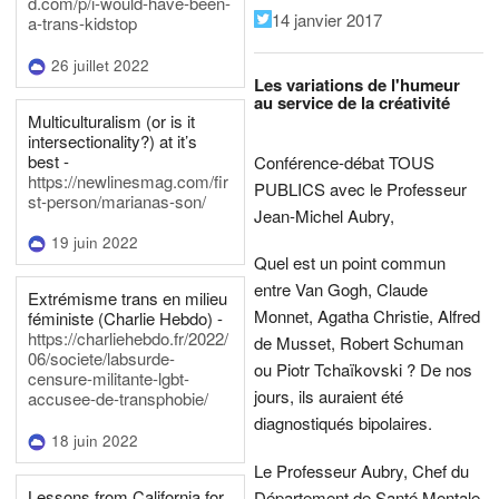
d.com/p/i-would-have-been-
14 janvier 2017
a-trans-kidstop
26 juillet 2022
Les variations de l'humeur
au service de la créativité
Multiculturalism (or is it
intersectionality?) at it’s
best -
Conférence-débat TOUS
https://newlinesmag.com/fir
PUBLICS avec le Professeur
st-person/marianas-son/
Jean-Michel Aubry,
19 juin 2022
Quel est un point commun
entre Van Gogh, Claude
Extrémisme trans en milieu
Monnet, Agatha Christie, Alfred
féministe (Charlie Hebdo) -
https://charliehebdo.fr/2022/
de Musset, Robert Schuman
06/societe/labsurde-
ou Piotr Tchaïkovski ? De nos
censure-militante-lgbt-
jours, ils auraient été
accusee-de-transphobie/
diagnostiqués bipolaires.
18 juin 2022
Le Professeur Aubry, Chef du
Lessons from California for
Département de Santé Mentale