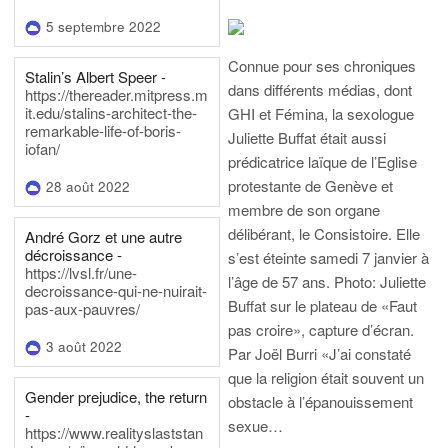
5 septembre 2022
Connue pour ses chroniques
Stalin’s Albert Speer -
dans différents médias, dont
https://thereader.mitpress.m
it.edu/stalins-architect-the-
GHI et Fémina, la sexologue
remarkable-life-of-boris-
Juliette Buffat était aussi
iofan/
prédicatrice laïque de l’Eglise
protestante de Genève et
28 août 2022
membre de son organe
délibérant, le Consistoire. Elle
André Gorz et une autre
décroissance -
s’est éteinte samedi 7 janvier à
https://lvsl.fr/une-
l’âge de 57 ans.
Photo: Juliette
decroissance-qui-ne-nuirait-
Buffat sur le plateau de «Faut
pas-aux-pauvres/
pas croire», capture d’écran.
3 août 2022
Par Joël Burri
«J’ai constaté
que la religion était souvent un
Gender prejudice, the return
obstacle à l’épanouissement
-
sexue…
https://www.realityslaststan