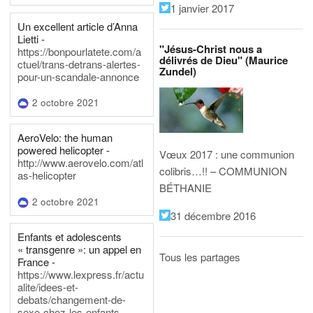
1 janvier 2017
Un excellent article d’Anna
Lietti -
"Jésus-Christ nous a
https://bonpourlatete.com/a
délivrés de Dieu" (Maurice
ctuel/trans-detrans-alertes-
Zundel)
pour-un-scandale-annonce
2 octobre 2021
AeroVelo: the human
powered helicopter -
Vœux 2017 : une communion
http://www.aerovelo.com/atl
colibris…!! – COMMUNION
as-helicopter
BÉTHANIE
2 octobre 2021
31 décembre 2016
Enfants et adolescents
« transgenre »: un appel en
Tous les partages
France -
https://www.lexpress.fr/actu
alite/idees-et-
debats/changement-de-
sexe-chez-les-enfants-