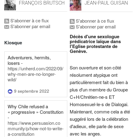
FRANÇOIS BRUTSCH
JEAN-PAUL GUISAN
S'abonner à ce flux
S'abonner à ce flux
S'abonner par email
S'abonner par email
Décès d'une sexologue
prédicatrice laïque dans
Kiosque
l'Eglise protestante de
Genève.
Adventurers, hermits,
losers -
Son ouverture et son côté
https://unherd.com/2022/09/
why-men-are-no-longer-
résolument atypique ont
wild/
particulièrement fait du bien à
plus d'un membre du Groupe
9 septembre 2022
C+H/Chrétien-ne-s ET
Homosexuel-le-s de Dialogai.
Why Chile refused a
Maintenant, comme cela a été
« progressive » Constitution
-
suggéré lors de la célébration
https://www.persuasion.co
d'adieux, elle parle de sexe
mmunity/p/how-not-to-write-
avec les anges.
a-constitution