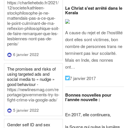
https://charliehebdo.fr/2021/
12/societe/kathleen-
Le Christ s'est arrêté dans le
Kerala
stockphilosophe-je-ne-
mattendais-pas-a-ce-que-
le-point-culminant-de-ma-
reflexion-philosophique-soit-
A cause du rejet et de l’hostilité
de-faire-remarquer-que-les-
lesbiennes-nont-pas-de-
dont elles sont victimes, bon
penis/
nombre de personnes trans ne
terminent pas leur scolarité.
6 janvier 2022
Mais en Inde, des nonnes
ont…
The promises and risks of
using targeted ads and
7 janvier 2017
social media to « nudge »
good behaviour -
https://newlinesmag.com/re
portage/governments-try-to-
Bonnes nouvelles pour
l’année nouvelle :
fight-crime-via-google-ads/
5 janvier 2022
En 2017, elle continuera,
Gender self ID and sex
la Source qui pulse la lumière