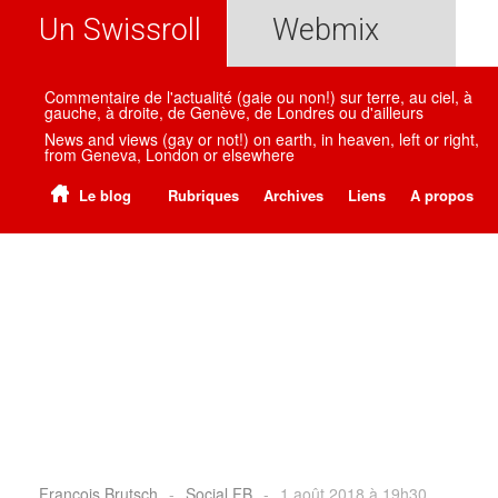
Un Swissroll
Webmix
Commentaire de l'actualité (gaie ou non!) sur terre, au ciel, à
gauche, à droite, de Genève, de Londres ou d'ailleurs
News and views (gay or not!) on earth, in heaven, left or right,
from Geneva, London or elsewhere
Le blog
Rubriques
Archives
Liens
A propos
Francois Brutsch
-
Social FB
-
1 août 2018 à 19h30