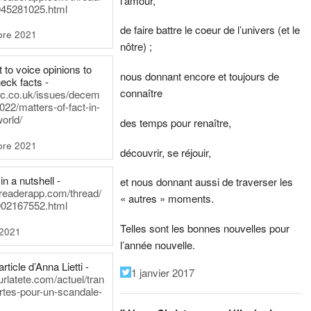
l’amour,
45281025.html
de faire battre le coeur de l’univers (et le
bre 2021
nôtre) ;
t to voice opinions to
nous donnant encore et toujours de
heck facts -
connaître
itic.co.uk/issues/decem
022/matters-of-fact-in-
world/
des temps pour renaître,
bre 2021
découvrir, se réjouir,
in a nutshell -
et nous donnant aussi de traverser les
dreaderapp.com/thread/
« autres » moments.
02167552.html
Telles sont les bonnes nouvelles pour
 2021
l’année nouvelle.
rticle d’Anna Lietti -
1 janvier 2017
urlatete.com/actuel/tran
rtes-pour-un-scandale-