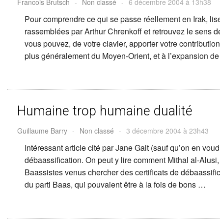
Francois Brutsch
-
Non classé
-
6 décembre 2004 à 13h38
Pour comprendre ce qui se passe réellement en Irak, lise
rassemblées par Arthur Chrenkoff et retrouvez le sens
vous pouvez, de votre clavier, apporter votre contribution 
plus généralement du Moyen-Orient, et à l’expansion d
Humaine trop humaine dualité
Guillaume Barry
-
Non classé
-
3 décembre 2004 à 23h43
Intéressant article cité par Jane Galt (sauf qu’on en voudr
débaassification. On peut y lire comment Mithal al-Alusi
Baassistes venus chercher des certificats de débaassifi
du parti Baas, qui pouvaient être à la fois de bons …