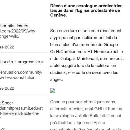
Décès d'une sexologue prédicatrice
laïque dans l'Eglise protestante de
Genève.
hermits, losers -
Son ouverture et son côté résolument
rd.com/2022/09/why-
onger-wild/
atypique ont particulièrement fait du
bien à plus d'un membre du Groupe
re 2022
C+H/Chrétien-ne-s ET Homosexuel-le-
s de Dialogai. Maintenant, comme cela
fused a « progressive »
a été suggéré lors de la célébration
persuasion.community/
d'adieux, elle parle de sexe avec les
write-a-constitution
anges.
re 2022
Connue pour ses chroniques dans
t Speer -
ader.mitpress.mit.edu/st
différents médias, dont GHI et Fémina,
t-the-remarkable-life-
la sexologue Juliette Buffat était aussi
/
prédicatrice laïque de l’Eglise
022
protestante de Genève et membre de