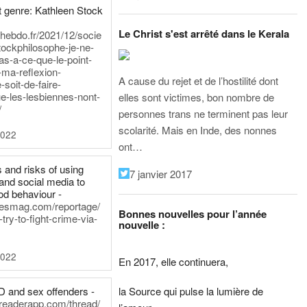
 genre: Kathleen Stock
Le Christ s'est arrêté dans le Kerala
iehebdo.fr/2021/12/socie
tockphilosophe-je-ne-
as-a-ce-que-le-point-
-ma-reflexion-
A cause du rejet et de l’hostilité dont
-soit-de-faire-
e-les-lesbiennes-nont-
elles sont victimes, bon nombre de
/
personnes trans ne terminent pas leur
scolarité. Mais en Inde, des nonnes
2022
ont…
 and risks of using
7 janvier 2017
and social media to
od behaviour -
inesmag.com/reportage/
Bonnes nouvelles pour l’année
ry-to-fight-crime-via-
nouvelle :
2022
En 2017, elle continuera,
la Source qui pulse la lumière de
D and sex offenders -
dreaderapp.com/thread/