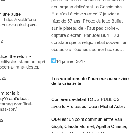
son organe délibérant, le Consistoire.
Elle s’est éteinte samedi 7 janvier à
t une autre
 -
https://lvsl.fr/une-
l’âge de 57 ans.
Photo: Juliette Buffat
qui-ne-nuirait-pas-
sur le plateau de «Faut pas croire»,
capture d’écran.
Par Joël Burri
«J’ai
22
constaté que la religion était souvent un
obstacle à l’épanouissement sexue…
ice, the return -
14 janvier 2017
ealityslaststand.com/p/i
been-a-trans-kidstop
2022
Les variations de l'humeur au service
de la créativité
m (or is it
ty?) at it’s best -
Conférence-débat TOUS PUBLICS
nesmag.com/first-
avec le Professeur Jean-Michel Aubry,
nas-son/
Quel est un point commun entre Van
22
Gogh, Claude Monnet, Agatha Christie,