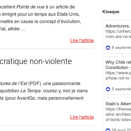
xcellent
Points de vue
à un article de
Kiosque
s émigré pour un temps aux Etats-Unis,
mettre en cause le concept d’évolution,
Adventurers, 
Vial, athée …
https://unhe
men-are-no-l
Lire l'article
9 septemb
cratique non-violente
Why Chile re
Constitution -
https://www.
p/how-not-to-
tures de l’Est
(PDF), une passionnante
5 septemb
 quotidien
Le Temps
: courez-y, moi je viens
ile (pour AvantGo, mais personnellement
Stalin’s Alber
https://there
alins-architec
Lire l'article
of-boris-iofan
28 août 2