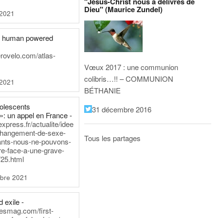
"Jésus-Christ nous a délivrés de
Dieu" (Maurice Zundel)
 2021
he human powered
erovelo.com/atlas-
Vœux 2017 : une communion
colibris…!! – COMMUNION
 2021
BÉTHANIE
dolescents
31 décembre 2016
»: un appel en France -
express.fr/actualite/idee
changement-de-sexe-
Tous les partages
ants-nous-ne-pouvons-
re-face-a-une-grave-
25.html
bre 2021
 exile -
nesmag.com/first-