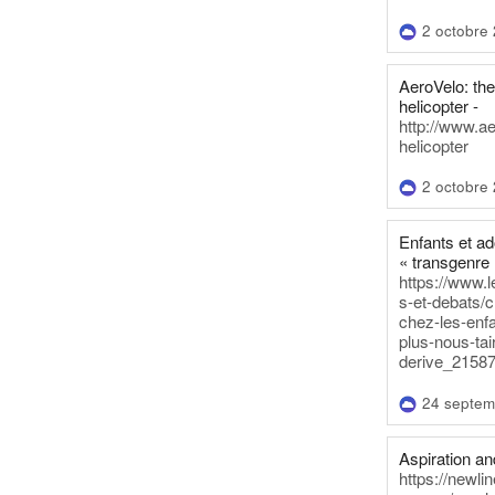
2 octobre
AeroVelo: t
helicopter -
http://www.a
helicopter
2 octobre
Enfants et a
« transgenre 
https://www.l
s-et-debats/
chez-les-enf
plus-nous-tai
derive_21587
24 septem
Aspiration and
https://newli