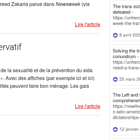
eed Zakaria parue dans
Newsweek
(via
The trans ex
defeated -
https://unher
week-the-tra
Lire l'article
8 avril 20
rvatif
Solving the tr
conundrum -
https://unhe
need-a-trans
 de la sexualité et de la prévention du sida
. Avec des affiches (par exemple ici et ici)
25 mars 2
lités peuvent faire bon ménage. Les gais
The Left and 
comprehensiv
Lire l'article
https://newl
n-latin-americ
dictatorships
12 janvier