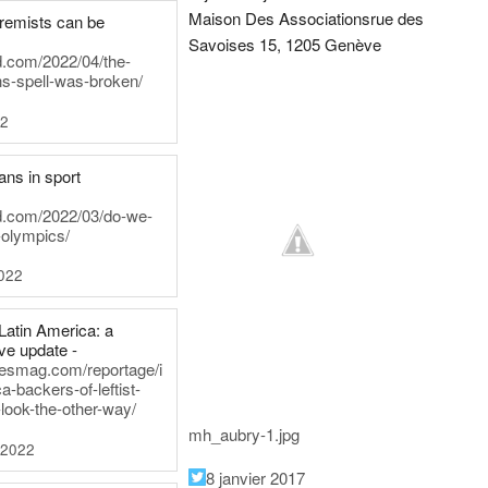
Maison Des Associations
rue des
tremists can be
Savoises 15, 1205 Genève
d.com/2022/04/the-
ns-spell-was-broken/
22
ans in sport
rd.com/2022/03/do-we-
-olympics/
022
Latin America: a
e update -
inesmag.com/reportage/i
a-backers-of-leftist-
-look-the-other-way/
mh_aubry-1.jpg
 2022
8 janvier 2017