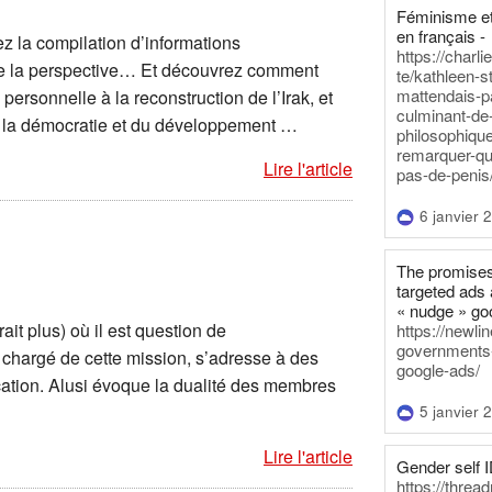
Féminisme et
en français -
z la compilation d’informations
https://charl
 de la perspective… Et découvrez comment
te/kathleen-s
mattendais-p
personnelle à la reconstruction de l’Irak, et
culminant-de
e la démocratie et du développement …
philosophique
remarquer-qu
Lire l'article
pas-de-penis
6 janvier 
The promises
targeted ads 
« nudge » go
ait plus) où il est question de
https://newl
governments-t
, chargé de cette mission, s’adresse à des
google-ads/
cation. Alusi évoque la dualité des membres
5 janvier 
Lire l'article
Gender self I
https://threa