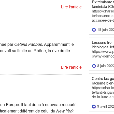
Extrémisme t
féministe (Ch
Lire l'article
https://charl
te/labsurde-c
accusee-de-t
18 juin 20
Lessons from 
chée par
Ceteris Paribus
. Apparemment le
ideological lef
uvait sa limite au Rhône, la rive droite
https://www.
p/why-democra
8 juin 202
Lire l'article
Contre les g
racisme bien
https://charl
te/lanti-tsig
de-la-lutte-an
 en Europe. Il faut donc à nouveau recourir
9 avril 20
dicalement différent de celui du
New York