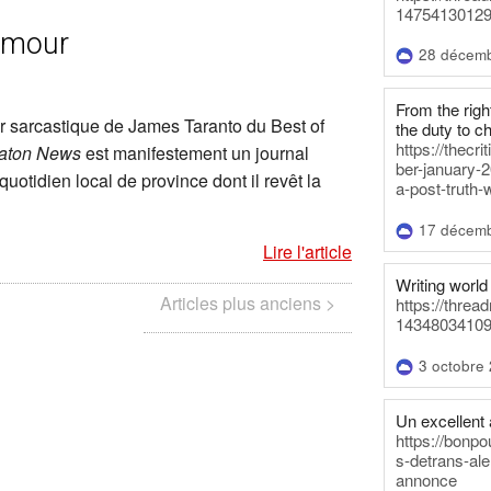
14754130129
umour
28 décem
From the righ
ur sarcastique de James Taranto du Best of
the duty to c
https://thecr
aton News
est manifestement un journal
ber-january-2
 quotidien local de province dont il revêt la
a-post-truth-
17 décem
Lire l'article
Writing world 
Articles plus anciens >
https://threa
14348034109
3 octobre
Un excellent a
https://bonpo
s-detrans-ale
annonce