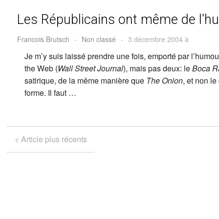
Les Républicains ont même de l’h
Francois Brutsch
-
Non classé
-
3 décembre 2004 à
Je m’y suis laissé prendre une fois, emporté par l’humo
the Web (
Wall Street Journal
), mais pas deux: le
Boca R
satirique, de la même manière que
The Onion
, et non le
forme. Il faut …
< Article plus récents