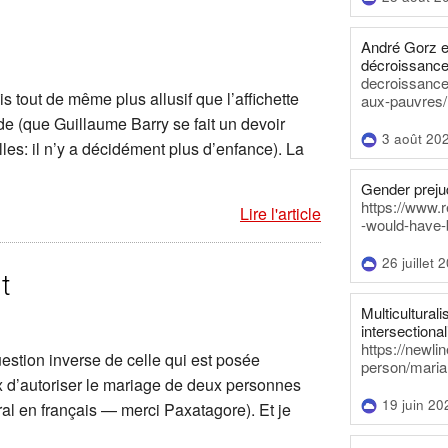
André Gorz e
décroissance
decroissance-
ais tout de même plus allusif que l’affichette
aux-pauvres/
e (que Guillaume Barry se fait un devoir
3 août 20
les: il n’y a décidément plus d’enfance). La
Gender prejud
https://www.r
Lire l'article
-would-have-
26 juillet 
t
Multiculturalis
intersectionali
https://newli
stion inverse de celle qui est posée
person/maria
ux d’autoriser le mariage de deux personnes
19 juin 20
al en français — merci Paxatagore). Et je