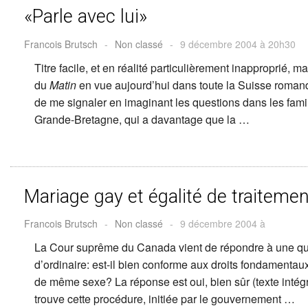
«Parle avec lui»
Francois Brutsch
-
Non classé
-
9 décembre 2004 à 20h30
Titre facile, et en réalité particulièrement inapproprié, m
du
Matin
en vue aujourd’hui dans toute la Suisse romand
de me signaler en imaginant les questions dans les famil
Grande-Bretagne, qui a davantage que la …
Mariage gay et égalité de traitemen
Francois Brutsch
-
Non classé
-
9 décembre 2004 à
La Cour suprême du Canada vient de répondre à une que
d’ordinaire: est-il bien conforme aux droits fondamenta
de même sexe? La réponse est oui, bien sûr (texte intégr
trouve cette procédure, initiée par le gouvernement …