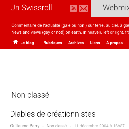
Un Swissroll
Webmi
Commentaire de l'actualité (gaie ou non!) sur terre, au ciel, à g
News and views (gay or not!) on earth, in heaven, left or right
Le blog
Rubriques
Archives
Liens
A propos
Non classé
Diables de créationnistes
Guillaume Barry
-
Non classé
-
11 décembre 2004 à 16h27