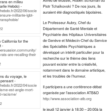
Alfred de Musset, Robert Schuman ou
rans en milieu
arlie Hebdo) -
Piotr Tchaïkovski ? De nos jours, ils
iehebdo.fr/2022/06/socie
auraient été diagnostiqués bipolaires.
ensure-militante-lgbt-
ransphobie/
Le Professeur Aubry, Chef du
Département de Santé Mentale et
22
Psychiatrie des Hôpitaux Universitaires
de Genève et Médecin-Chef du Service
California for the
t -
des Spécialités Psychiatriques a
persuasion.community/
développé un intérêt particulier pour la
ts-are-recalling-their
recherche sur le thème des liens
2
pouvant exister entre la créativité,
notamment dans le domaine artistique,
et les troubles de l’humeur.
ens du voyage, le
-pensant -
iehebdo.fr/2022/04/socie
Il participera a une conférence-débat
anisme-est-angle-mort-
organisée par l'association ATB&D
ti-racisme/
http://www.association-atb.org
22
le jeudi 12 janvier à 18:30 – 20:00
à la