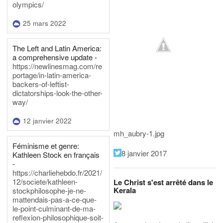
olympics/
25 mars 2022
The Left and Latin America:
a comprehensive update -
https://newlinesmag.com/re
portage/in-latin-america-
backers-of-leftist-
dictatorships-look-the-other-
way/
12 janvier 2022
mh_aubry-1.jpg
Féminisme et genre:
8 janvier 2017
Kathleen Stock en français
-
https://charliehebdo.fr/2021/
12/societe/kathleen-
Le Christ s'est arrêté dans le
Kerala
stockphilosophe-je-ne-
mattendais-pas-a-ce-que-
le-point-culminant-de-ma-
reflexion-philosophique-soit-