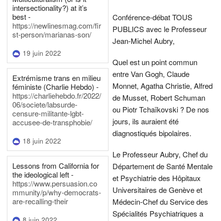
intersectionality?) at it’s
best -
Conférence-débat TOUS
https://newlinesmag.com/fir
PUBLICS avec le Professeur
st-person/marianas-son/
Jean-Michel Aubry,
19 juin 2022
Quel est un point commun
entre Van Gogh, Claude
Extrémisme trans en milieu
Monnet, Agatha Christie, Alfred
féministe (Charlie Hebdo) -
https://charliehebdo.fr/2022/
de Musset, Robert Schuman
06/societe/labsurde-
ou Piotr Tchaïkovski ? De nos
censure-militante-lgbt-
jours, ils auraient été
accusee-de-transphobie/
diagnostiqués bipolaires.
18 juin 2022
Le Professeur Aubry, Chef du
Lessons from California for
Département de Santé Mentale
the ideological left -
et Psychiatrie des Hôpitaux
https://www.persuasion.co
Universitaires de Genève et
mmunity/p/why-democrats-
are-recalling-their
Médecin-Chef du Service des
Spécialités Psychiatriques a
8 juin 2022