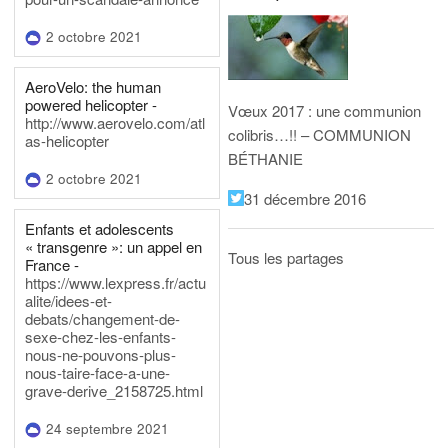
2 octobre 2021
AeroVelo: the human
powered helicopter -
Vœux 2017 : une communion
http://www.aerovelo.com/atl
colibris…!! – COMMUNION
as-helicopter
BÉTHANIE
2 octobre 2021
31 décembre 2016
Enfants et adolescents
« transgenre »: un appel en
Tous les partages
France -
https://www.lexpress.fr/actu
alite/idees-et-
debats/changement-de-
sexe-chez-les-enfants-
nous-ne-pouvons-plus-
nous-taire-face-a-une-
grave-derive_2158725.html
24 septembre 2021