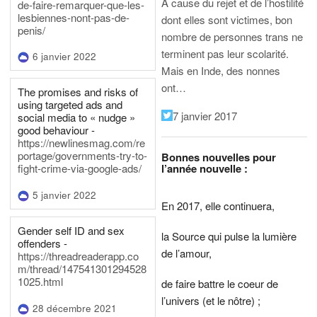
A cause du rejet et de l’hostilité
de-faire-remarquer-que-les-
lesbiennes-nont-pas-de-
dont elles sont victimes, bon
penis/
nombre de personnes trans ne
terminent pas leur scolarité.
6 janvier 2022
Mais en Inde, des nonnes
ont…
The promises and risks of
using targeted ads and
7 janvier 2017
social media to « nudge »
good behaviour -
https://newlinesmag.com/re
portage/governments-try-to-
Bonnes nouvelles pour
l’année nouvelle :
fight-crime-via-google-ads/
5 janvier 2022
En 2017, elle continuera,
Gender self ID and sex
la Source qui pulse la lumière
offenders -
de l’amour,
https://threadreaderapp.co
m/thread/147541301294528
1025.html
de faire battre le coeur de
l’univers (et le nôtre) ;
28 décembre 2021