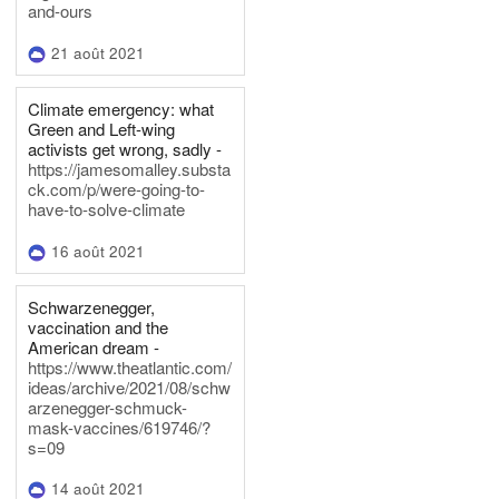
and-ours
21 août 2021
Climate emergency: what
Green and Left-wing
activists get wrong, sadly -
https://jamesomalley.substa
ck.com/p/were-going-to-
have-to-solve-climate
16 août 2021
Schwarzenegger,
vaccination and the
American dream -
https://www.theatlantic.com/
ideas/archive/2021/08/schw
arzenegger-schmuck-
mask-vaccines/619746/?
s=09
14 août 2021