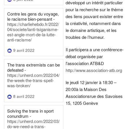
développé un intérêt particulier
pour la recherche sur le thème
Contre les gens du voyage,
des liens pouvant exister entre
le racisme bien-pensant -
la créativité, notamment dans
https://charliehebdo.fr/2022/
04/societe/lanti-tsiganisme-
le domaine artistique, et les
est-angle-mort-de-la-lutte-
troubles de l’humeur.
anti-racisme/
Il participera a une conférence-
9 avril 2022
débat organisée par
l'association ATB&D
The trans extremists can be
defeated -
http://www.association-atb.org
https://unherd.com/2022/04/
the-week-the-trans-spell-
le jeudi 12 janvier à 18:30 –
was-broken/
20:00
à la Maison Des
Associations
rue des Savoises
8 avril 2022
15, 1205 Genève
Solving the trans in sport
conundrum -
https://unherd.com/2022/03/
do-we-need-a-trans-