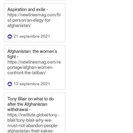
Aspiration and exile -
https://newlinesmag.com/fir
st-person/an-elegy-for-
afghanistan/
21 septembre 2021
Afghanistan: the women’s
fight -
https://newlinesmag.com/re
portage/afghan-women-
confront-the-taliban/
13 septembre 2021
Tony Blair on what to do
after the Afghanistan
withdrawal -
https://institute.global/tony-
blair/tony-blair-why-we-
must-not-abandon-people-
afghanistan-their-sakes-