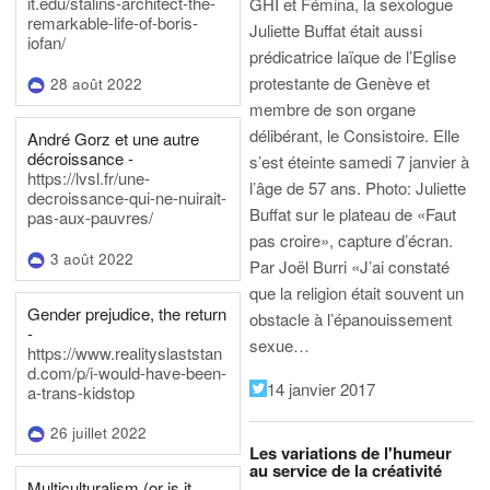
it.edu/stalins-architect-the-
GHI et Fémina, la sexologue
remarkable-life-of-boris-
Juliette Buffat était aussi
iofan/
prédicatrice laïque de l’Eglise
protestante de Genève et
28 août 2022
membre de son organe
délibérant, le Consistoire. Elle
André Gorz et une autre
décroissance -
s’est éteinte samedi 7 janvier à
https://lvsl.fr/une-
l’âge de 57 ans.
Photo: Juliette
decroissance-qui-ne-nuirait-
Buffat sur le plateau de «Faut
pas-aux-pauvres/
pas croire», capture d’écran.
3 août 2022
Par Joël Burri
«J’ai constaté
que la religion était souvent un
Gender prejudice, the return
obstacle à l’épanouissement
-
sexue…
https://www.realityslaststan
d.com/p/i-would-have-been-
14 janvier 2017
a-trans-kidstop
26 juillet 2022
Les variations de l'humeur
au service de la créativité
Multiculturalism (or is it