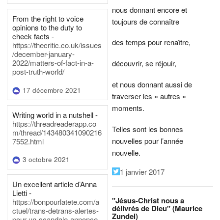
nous donnant encore et
From the right to voice
toujours de connaître
opinions to the duty to
check facts -
des temps pour renaître,
https://thecritic.co.uk/issues
/december-january-
2022/matters-of-fact-in-a-
découvrir, se réjouir,
post-truth-world/
et nous donnant aussi de
17 décembre 2021
traverser les « autres »
moments.
Writing world in a nutshell -
https://threadreaderapp.co
Telles sont les bonnes
m/thread/143480341090216
nouvelles pour l’année
7552.html
nouvelle.
3 octobre 2021
1 janvier 2017
Un excellent article d’Anna
Lietti -
"Jésus-Christ nous a
https://bonpourlatete.com/a
délivrés de Dieu" (Maurice
ctuel/trans-detrans-alertes-
Zundel)
pour-un-scandale-annonce