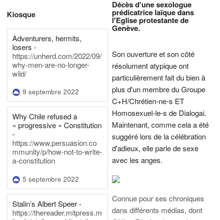
Décès d'une sexologue
prédicatrice laïque dans
Kiosque
l'Eglise protestante de
Genève.
Adventurers, hermits,
losers -
Son ouverture et son côté
https://unherd.com/2022/09/
why-men-are-no-longer-
résolument atypique ont
wild/
particulièrement fait du bien à
plus d'un membre du Groupe
9 septembre 2022
C+H/Chrétien-ne-s ET
Homosexuel-le-s de Dialogai.
Why Chile refused a
Maintenant, comme cela a été
« progressive » Constitution
-
suggéré lors de la célébration
https://www.persuasion.co
d'adieux, elle parle de sexe
mmunity/p/how-not-to-write-
avec les anges.
a-constitution
5 septembre 2022
Connue pour ses chroniques
Stalin’s Albert Speer -
dans différents médias, dont
https://thereader.mitpress.m