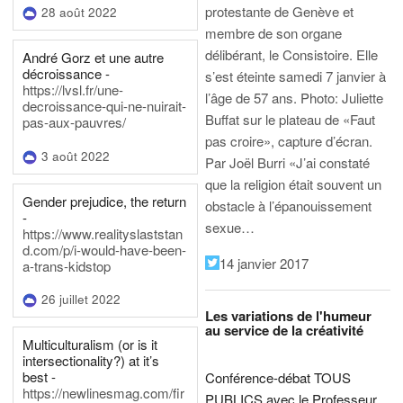
protestante de Genève et
28 août 2022
membre de son organe
délibérant, le Consistoire. Elle
André Gorz et une autre
décroissance -
s’est éteinte samedi 7 janvier à
https://lvsl.fr/une-
l’âge de 57 ans.
Photo: Juliette
decroissance-qui-ne-nuirait-
Buffat sur le plateau de «Faut
pas-aux-pauvres/
pas croire», capture d’écran.
3 août 2022
Par Joël Burri
«J’ai constaté
que la religion était souvent un
Gender prejudice, the return
obstacle à l’épanouissement
-
sexue…
https://www.realityslaststan
d.com/p/i-would-have-been-
14 janvier 2017
a-trans-kidstop
26 juillet 2022
Les variations de l'humeur
au service de la créativité
Multiculturalism (or is it
intersectionality?) at it’s
best -
Conférence-débat TOUS
https://newlinesmag.com/fir
PUBLICS avec le Professeur