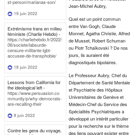
st-person/marianas-son/
Jean-Michel Aubry,
19 juin 2022
Quel est un point commun
entre Van Gogh, Claude
Extrémisme trans en milieu
Monnet, Agatha Christie, Alfred
féministe (Charlie Hebdo) -
https://charliehebdo.fr/2022/
de Musset, Robert Schuman
06/societe/labsurde-
ou Piotr Tchaïkovski ? De nos
censure-militante-lgbt-
jours, ils auraient été
accusee-de-transphobie/
diagnostiqués bipolaires.
18 juin 2022
Le Professeur Aubry, Chef du
Lessons from California for
Département de Santé Mentale
the ideological left -
et Psychiatrie des Hôpitaux
https://www.persuasion.co
Universitaires de Genève et
mmunity/p/why-democrats-
are-recalling-their
Médecin-Chef du Service des
Spécialités Psychiatriques a
8 juin 2022
développé un intérêt particulier
pour la recherche sur le thème
Contre les gens du voyage,
des liens pouvant exister entre