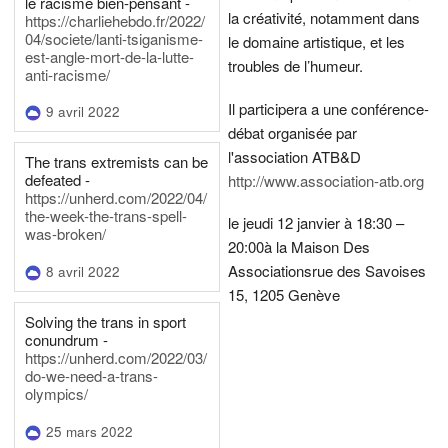
le racisme bien-pensant -
la créativité, notamment dans
https://charliehebdo.fr/2022/
04/societe/lanti-tsiganisme-
le domaine artistique, et les
est-angle-mort-de-la-lutte-
troubles de l’humeur.
anti-racisme/
Il participera a une conférence-
9 avril 2022
débat organisée par
l'association ATB&D
The trans extremists can be
defeated -
http://www.association-atb.org
https://unherd.com/2022/04/
the-week-the-trans-spell-
le jeudi 12 janvier à 18:30 –
was-broken/
20:00
à la Maison Des
Associations
rue des Savoises
8 avril 2022
15, 1205 Genève
Solving the trans in sport
conundrum -
https://unherd.com/2022/03/
do-we-need-a-trans-
olympics/
25 mars 2022