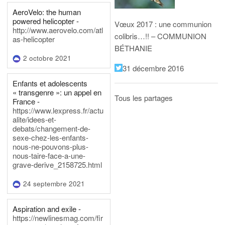
AeroVelo: the human
powered helicopter -
Vœux 2017 : une communion
http://www.aerovelo.com/atl
colibris…!! – COMMUNION
as-helicopter
BÉTHANIE
2 octobre 2021
31 décembre 2016
Enfants et adolescents
« transgenre »: un appel en
Tous les partages
France -
https://www.lexpress.fr/actu
alite/idees-et-
debats/changement-de-
sexe-chez-les-enfants-
nous-ne-pouvons-plus-
nous-taire-face-a-une-
grave-derive_2158725.html
24 septembre 2021
Aspiration and exile -
https://newlinesmag.com/fir