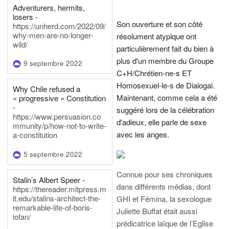
Adventurers, hermits,
losers -
Son ouverture et son côté
https://unherd.com/2022/09/
why-men-are-no-longer-
résolument atypique ont
wild/
particulièrement fait du bien à
plus d'un membre du Groupe
9 septembre 2022
C+H/Chrétien-ne-s ET
Homosexuel-le-s de Dialogai.
Why Chile refused a
Maintenant, comme cela a été
« progressive » Constitution
-
suggéré lors de la célébration
https://www.persuasion.co
d'adieux, elle parle de sexe
mmunity/p/how-not-to-write-
avec les anges.
a-constitution
5 septembre 2022
Connue pour ses chroniques
Stalin’s Albert Speer -
dans différents médias, dont
https://thereader.mitpress.m
it.edu/stalins-architect-the-
GHI et Fémina, la sexologue
remarkable-life-of-boris-
Juliette Buffat était aussi
iofan/
prédicatrice laïque de l’Eglise