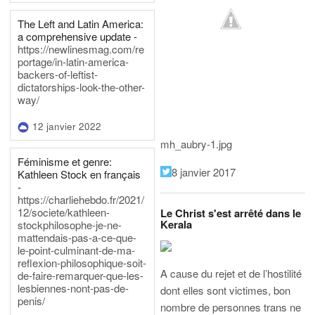
The Left and Latin America:
a comprehensive update -
https://newlinesmag.com/re
portage/in-latin-america-
backers-of-leftist-
dictatorships-look-the-other-
way/
12 janvier 2022
mh_aubry-1.jpg
Féminisme et genre:
8 janvier 2017
Kathleen Stock en français
-
https://charliehebdo.fr/2021/
12/societe/kathleen-
Le Christ s'est arrêté dans le
Kerala
stockphilosophe-je-ne-
mattendais-pas-a-ce-que-
le-point-culminant-de-ma-
reflexion-philosophique-soit-
A cause du rejet et de l’hostilité
de-faire-remarquer-que-les-
lesbiennes-nont-pas-de-
dont elles sont victimes, bon
penis/
nombre de personnes trans ne