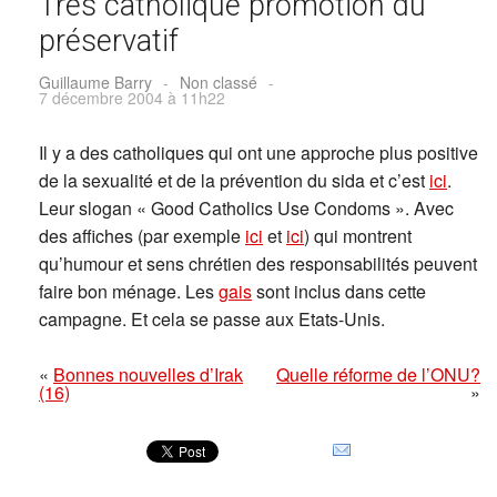
Très catholique promotion du
préservatif
Guillaume Barry
-
Non classé
-
7 décembre 2004 à 11h22
Il y a des catholiques qui ont une approche plus positive
de la sexualité et de la prévention du sida et c’est
ici
.
Leur slogan « Good Catholics Use Condoms ». Avec
des affiches (par exemple
ici
et
ici
) qui montrent
qu’humour et sens chrétien des responsabilités peuvent
faire bon ménage. Les
gais
sont inclus dans cette
campagne. Et cela se passe aux Etats-Unis.
«
Bonnes nouvelles d’Irak
Quelle réforme de l’ONU?
(16)
»