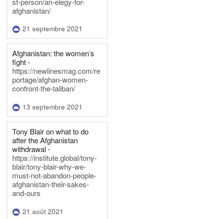
st-person/an-elegy-for-
afghanistan/
21 septembre 2021
Afghanistan: the women’s
fight -
https://newlinesmag.com/re
portage/afghan-women-
confront-the-taliban/
13 septembre 2021
Tony Blair on what to do
after the Afghanistan
withdrawal -
https://institute.global/tony-
blair/tony-blair-why-we-
must-not-abandon-people-
afghanistan-their-sakes-
and-ours
21 août 2021