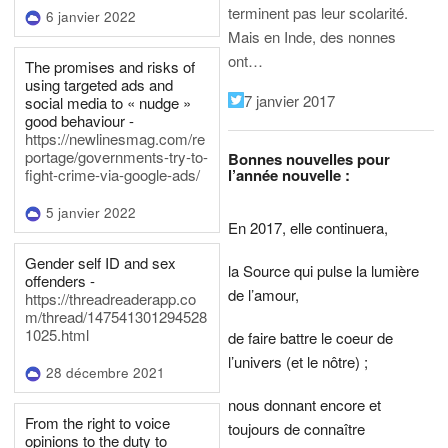
terminent pas leur scolarité.
6 janvier 2022
Mais en Inde, des nonnes
ont…
The promises and risks of
using targeted ads and
7 janvier 2017
social media to « nudge »
good behaviour -
https://newlinesmag.com/re
portage/governments-try-to-
Bonnes nouvelles pour
l’année nouvelle :
fight-crime-via-google-ads/
5 janvier 2022
En 2017, elle continuera,
Gender self ID and sex
la Source qui pulse la lumière
offenders -
de l’amour,
https://threadreaderapp.co
m/thread/147541301294528
1025.html
de faire battre le coeur de
l’univers (et le nôtre) ;
28 décembre 2021
nous donnant encore et
From the right to voice
toujours de connaître
opinions to the duty to