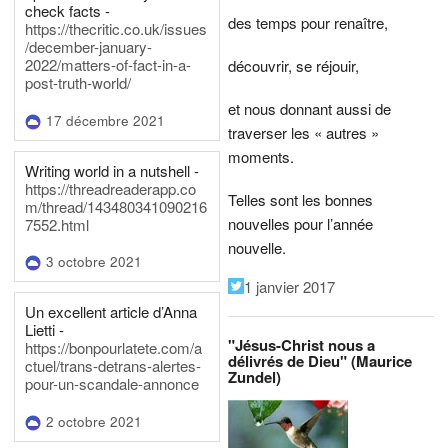
check facts -
des temps pour renaître,
https://thecritic.co.uk/issues
/december-january-
2022/matters-of-fact-in-a-
découvrir, se réjouir,
post-truth-world/
et nous donnant aussi de
17 décembre 2021
traverser les « autres »
moments.
Writing world in a nutshell -
https://threadreaderapp.co
Telles sont les bonnes
m/thread/143480341090216
nouvelles pour l’année
7552.html
nouvelle.
3 octobre 2021
1 janvier 2017
Un excellent article d’Anna
Lietti -
"Jésus-Christ nous a
https://bonpourlatete.com/a
délivrés de Dieu" (Maurice
ctuel/trans-detrans-alertes-
Zundel)
pour-un-scandale-annonce
2 octobre 2021